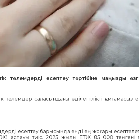
ік төлемдерді есептеу тәртібіне маңызды өзг
ік төлемдер саласындағы әділеттілікті қамтамасыз 
емдерді есептеу барысында енді ең жоғары есептелет
ТЖ) аспауы тиіс. 2025 жылы ЕТЖ 85 000 теңгені қ