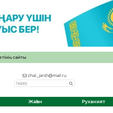
тінің сайты
zhal_jarsh@mail.ru
Жаһан
Руханият