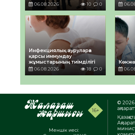
06.08.2026
10
0
06.0
Инфекциялық ауруларға
қарсы иммундау
жұмыстарының тиімділігі
Көкжө
06.08.2026
18
0
06.0
© 2026 
ақпаратт
16+
Қазақс
Ақпара
минист
Меншік иесі:
комите