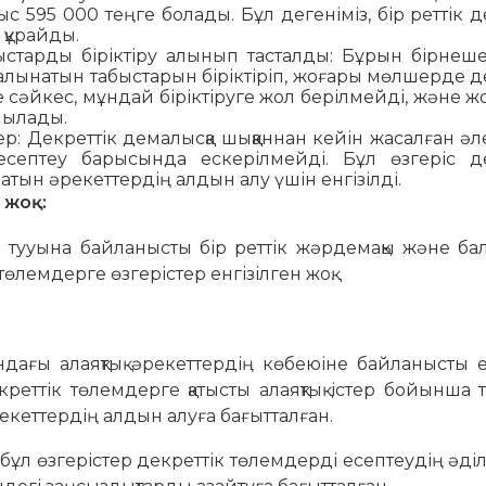
с 595 000 теңге болады. Бұл дегеніміз, бір реттік д
 құрайды.
старды біріктіру алынып тасталды: Бұрын бірнеш
лынатын табыстарын біріктіріп, жоғары мөлшерде д
 сәйкес, мұндай біріктіруге жол берілмейді, және 
анылады.
р: Декреттік демалысқа шыққаннан кейін жасалған әл
септеу барысында ескерілмейді. Бұл өзгеріс де
тын әрекеттердің алдын алу үшін енгізілді.
 жоқ:
тууына байланысты бір реттік жәрдемақы және бал
лемдерге өзгерістер енгізілген жоқ.
дағы алаяқтық әрекеттердің көбеюіне байланысты ен
реттік төлемдерге қатысты алаяқтық істер бойынша 
кеттердің алдын алуға бағытталған.
ұл өзгерістер декреттік төлемдерді есептеудің әділе