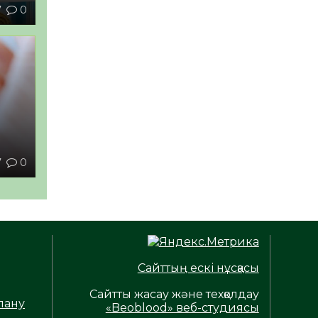
7
0
ы
7
0
Сайттың ескі нұсқасы
Сайтты жасау және техқолдау
лану
«Beoblood» веб-студиясы