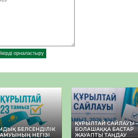
ҚҰРЫЛТАЙ САЙЛАУЫ 
МДЫҚ БЕЛСЕНДІЛІК
БОЛАШАҚҚА БАСТАР
ДАМУЫНЫҢ НЕГІЗІ
ЖАУАПТЫ ТАҢДАУ