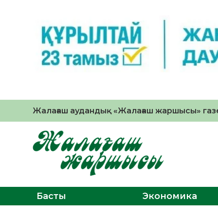
Жалағаш аудандық «Жалағаш жаршысы» газе
Басты
Экономика