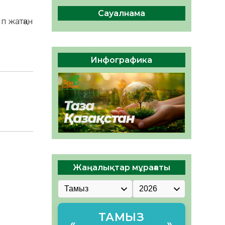
ы жаңа Құрылтай үшін дауыс
беруге дайын
Сауалнама
п жатқан
05.08.2026
31
0
ӘРБІР ДАУЫС – ҚОҒАМ
ДАМУЫНА ҚОСЫЛҒАН
Инфографика
ҮЛЕС
05.08.2026
36
0
Жаңалықтар мұрағаты
ТАМЫЗ
«
»