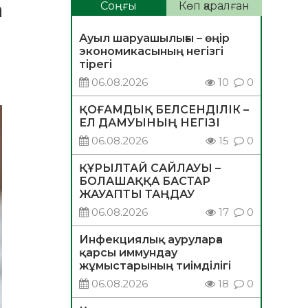
а
Соңғы
Көп қаралған
Ауыл шаруашылығы – өңір
экономикасының негізгі
тірегі
06.08.2026
10
0
ҚОҒАМДЫҚ БЕЛСЕНДІЛІК –
ЕЛ ДАМУЫНЫҢ НЕГІЗІ
06.08.2026
15
0
ҚҰРЫЛТАЙ САЙЛАУЫ –
БОЛАШАҚҚА БАСТАР
ЖАУАПТЫ ТАҢДАУ
06.08.2026
17
0
Инфекциялық ауруларға
қарсы иммундау
жұмыстарының тиімділігі
06.08.2026
18
0