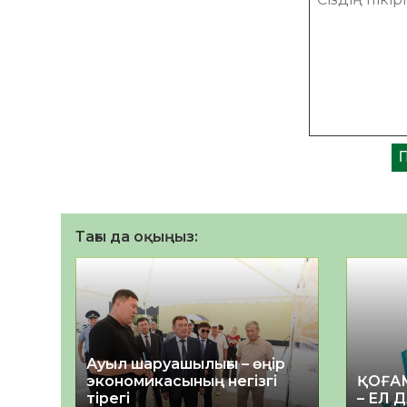
Тағы да оқыңыз:
Ауыл шаруашылығы – өңір
экономикасының негізгі
ҚОҒА
тірегі
– ЕЛ 