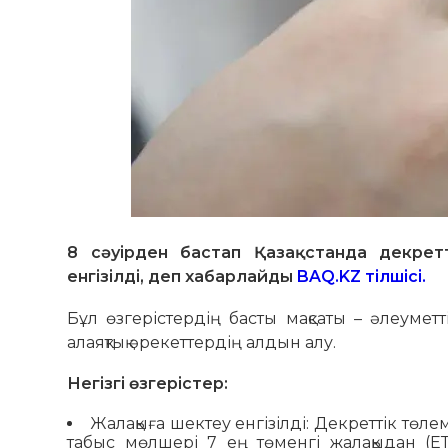
8 сәуірден бастап Қазақстанда декретт
енгізілді, деп хабарлайды
BAQ.KZ тілшісі.
Бұл өзгерістердің басты мақсаты – әлеуметт
алаяқтық әрекеттердің алдын алу.
Негізгі өзгерістер:
Жалақыға шектеу енгізілді: Декреттік төл
табыс мөлшері 7 ең төменгі жалақыдан (Е