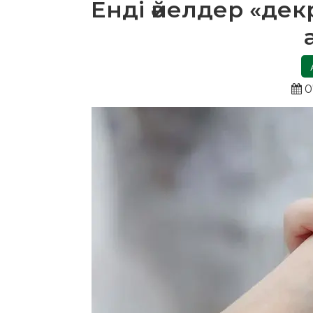
Енді әйелдер «де
0