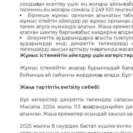
сондықтан есептеу үшін ең жоғары айлық табы
төлемнің ең жоғары сомасы 2 249 100 теңгені
Бірнеше жұмыс орнынан алынатын табы
жұмыс істейтін әйелдер әр жұмыс орнынан а
төлем алуға мүмкіндік алатын. Жаңа ережеге
аталған шектеу барлық табыс көздеріне қолд
Әлеуметтік аударымдарға қатысты түзетуле
аударымдар енді декреттік төлемдерді е
төлемдерді заңсыз арттыру мақсатында жасала
Жұмыс істемейтін әйелдер үшін өзгерістер
Жұмыс істемейтін аналар бұрынғыдай бала 
бойынша ай сайынғы жәрдемақы алады. Бұл тө
Жаңа тәртіптің енгізілу себебі:
Бұл өзгерістер декреттік төлемдер саласын
Мысалы 2024 жылы 113 қазақстандық әйел дек
алынған. Жаңа ережелер осындай заңсыз әре
2025 жылғы 8 сәуірден бастап күшіне енген б