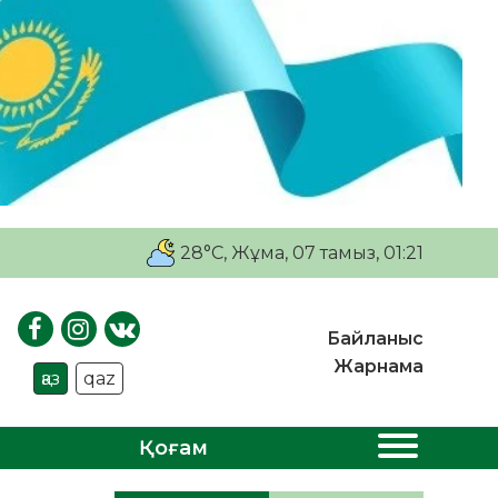
28°C
, Жұма, 07 тамыз, 01:21
Байланыс
Жарнама
қаз
qaz
Қоғам