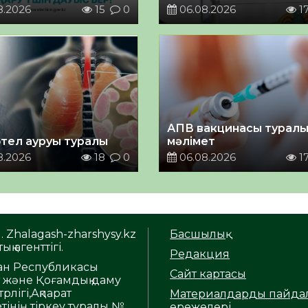
8.2026
15
0
06.08.2026
1
АПВ вакцинасы турал
тел ауруы туралы
мәлімет
8.2026
18
0
06.08.2026
1
. Zhalagash-zharshysy.kz
Басшылық
ық агенттігі.
Редакция
тан Республикасы
Сайт картасы
т және Қоғамдық даму
рлігі,Ақпарат
Материалдарды пайда
тінің тіркеу туралы №
ережелері