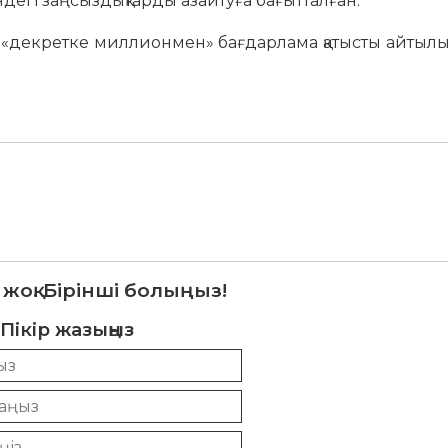
дегі заңсыздықтарды азайтуға бағытталған.
в «декретке миллионмен» бағдарлама қатысты айтылы
 жоқ. Бірінші болыңыз!
Пікір жазыңыз