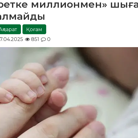
кретке миллионмен» шығ
алмайды
Ақпарат
Қоғам
7.04.2025
851
0