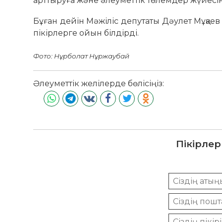
арттыруға және әлеуметтік төлемдер жүйесін
Бұған дейін Мәжіліс депутаты Дәулет Мұқае
пікірлерге ойын білдірді.
Фото: Нұрболат Нұржаубай
Әлеуметтік желілерде бөлісіңіз:
Пікірлер