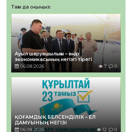
Тағы да оқыңыз:
Ауыл шаруашылығы – өңір
экономикасының негізгі тірегі
06.08.2026
7
0
ҚОҒАМДЫҚ БЕЛСЕНДІЛІК – ЕЛ
ДАМУЫНЫҢ НЕГІЗІ
06.08.2026
12
0