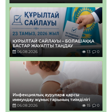
ҚҰРЫЛТАЙ САЙЛАУЫ – БОЛАШАҚҚА
БАСТАР ЖАУАПТЫ ТАҢДАУ
06.08.2026
13
0
Инфекциялық ауруларға қарсы
иммундау жұмыстарының тиімділігі
06.08.2026
15
0