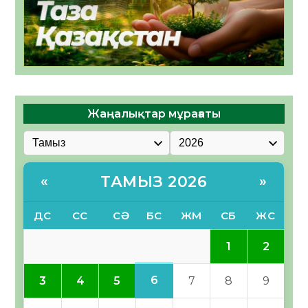
Жаңалықтар мұрағаты
ТАМЫЗ 2026
«
»
ДС
СС
СӘ
БС
ЖМ
СБ
ЖС
1
2
6
3
4
5
7
8
9