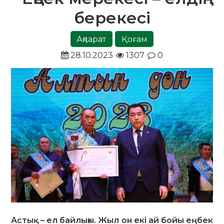
берекесі
Ақпарат
Қоғам
28.10.2023
1307
0
Астық – ел байлығы. Жыл он екі ай бойы еңбек