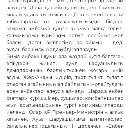
салыстырғанда 130 мың центнерге артық өнім
алынды. Дала дарабоздарының ел бай­лығын
мо­лайтудағы тынымсыз еңбек­тері мен толағай
табыстарына өз ризашы­­лы­ғымды білдіре
отырып, қам­бамыз дән­ге, қорамыз малға толып,
хал­қы­мыздың ырыс-құты артып, несі­беміз мол
болсын деген ақ тілегімді арнай­мын, – деді
аудан басшысы Ардақ Әбдіғап­парұлы.
Биыл еңбекші қауым ала жаздай күтіп-баптаған
егіндерін жинап, ауыл шаруашылығы
дақылдарының барлық түрінен жоғары өнім
алды. Жер-Ананы идіріп, төрт түлікті түлетіп
отырған ағайынның ел байлығын молайтудағы
ерен еңбектері елеусіз қалмады. Шарада еңбек
озаттары күрішшілер, сушылар, комбайншылар
жыл қорытындысымен түрлі номинацияларды
иеленді. Олар ҚР Премьер-Министрінің ал­ғыс
ха­тымен, Ауыл шаруашылығы қызмет­кер­лері
салалық кәсіподағының І дәрежелі «Еңбек