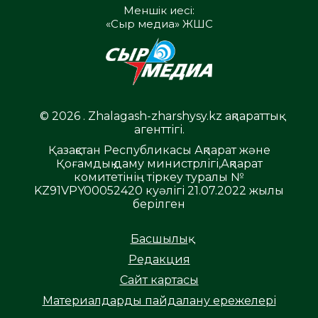
Меншік иесі:
«Сыр медиа» ЖШС
© 2026 . Zhalagash-zharshysy.kz ақпараттық
агенттігі.
Қазақстан Республикасы Ақпарат және
Қоғамдық даму министрлігі,Ақпарат
комитетінің тіркеу туралы №
KZ91VPY00052420 куәлігі 21.07.2022 жылы
берілген
Басшылық
Редакция
Сайт картасы
Материалдарды пайдалану ережелері