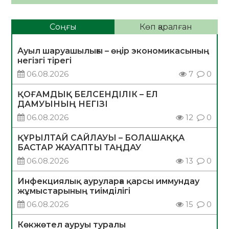
Соңғы
Көп қаралған
Ауыл шаруашылығы – өңір экономикасының
негізгі тірегі
06.08.2026
7
0
ҚОҒАМДЫҚ БЕЛСЕНДІЛІК – ЕЛ
ДАМУЫНЫҢ НЕГІЗІ
06.08.2026
12
0
ҚҰРЫЛТАЙ САЙЛАУЫ – БОЛАШАҚҚА
БАСТАР ЖАУАПТЫ ТАҢДАУ
06.08.2026
13
0
Инфекциялық ауруларға қарсы иммундау
жұмыстарының тиімділігі
06.08.2026
15
0
Көкжөтел ауруы туралы