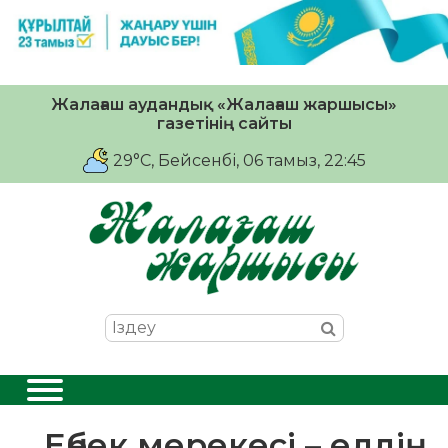
Жалағаш аудандық «Жалағаш жаршысы»
газетінің сайты
29°C
, Бейсенбі, 06 тамыз, 22:45
Еңбек мерекесі – елдің