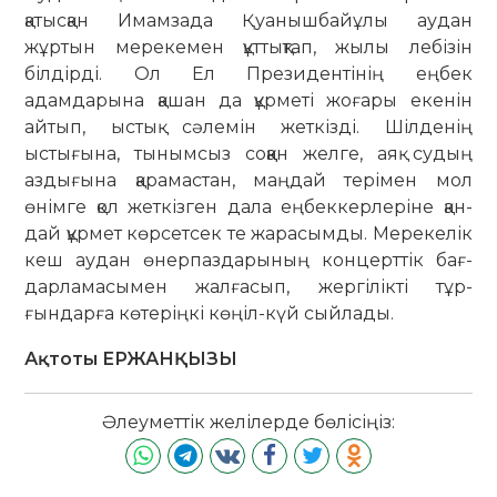
қатысқан Имамзада Қуа­ныш­байұлы аудан
жұртын мерекемен құт­тықтап, жылы лебізін
білдірді. Ол Ел Президентінің еңбек
адамдарына қашан да құрметі жоғары екенін
айтып, ыстық сәлемін жеткізді. Шілденің
ыстығына, тынымсыз соққан желге, аяқ судың
аздығына қарамастан, маңдай терімен мол
өнімге қол жеткізген дала еңбеккерлеріне қан­
дай құрмет көр­сетсек те жарасымды. Мерекелік
кеш аудан өнерпаздарының концерттік бағ­
дар­ламасымен жалғасып, жергілікті тұр­
ғындарға көтеріңкі көңіл-күй сыйлады.
Ақтоты ЕРЖАНҚЫЗЫ
Әлеуметтік желілерде бөлісіңіз: