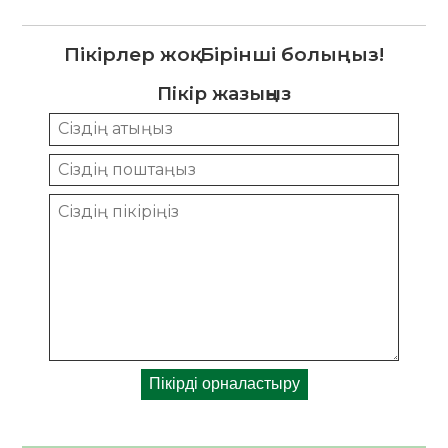
Пікірлер жоқ. Бірінші болыңыз!
Пікір жазыңыз