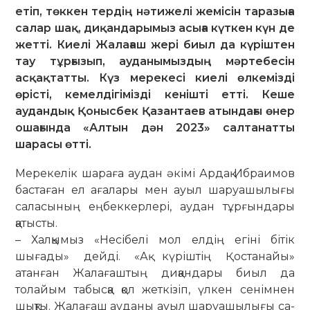
етіп, төккен тердің нәтижелі жемісін таразыға
салар шақ, диқандарымыз асыға күткен күн де
жетті. Киелі Жалағаш жері биыл да күріштен
тау тұрғызып, ауданымыздың мәртебесін
асқақтатты. Күз мерекесі киелі өлкемізді
өрісті, кемелдігімізді кенішті етті. Кеше
аудандық Қонысбек Қазантаев атындағы өнер
ошағында «Алтын дән 2023» салтанатты
шарасы өтті.
Мерекелік шараға аудан әкімі Ардақ Ибраимов
бастаған ел ағалары мен ауыл шаруашылығы
саласының еңбек­кер­лері, аудан тұрғындары
қатысты.
– Халқымыз «Несібелі мол елдің егіні бітік
шығады» дейді. «Ақ күріштің Қостанайы»
атанған Жалағаштың ди­қан­дары биыл да
толайым табысқа қол жеткізіп, үлкен сенімнен
шықты. Жа­лағаш ауданы ауыл шаруашылығы са­