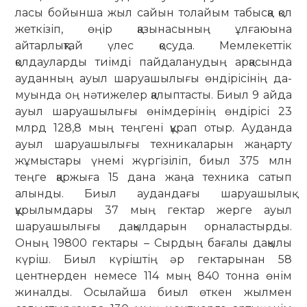
ласы бойынша жыл сайын толайым та­быс­қа қол
жеткізіп, өңір қазы­на­сының ұлғаюына
айтарлықтай үлес қосуда. Мемлекеттік
қолдауларды тиімді пайдаланудың арқасында
ауданның ауыл шаруашылығы өндірісінің да­
муын­да оң нәтижелер қалыптасты. Биыл 9 айда
ауыл шаруашылығы өнім­дерінің өндірісі 23
млрд 128,8 мың теңгені құрап отыр. Ауданда
ауыл шаруашылығы тех­никаларын жаңарту
жұмыстары үнемі жүргізіліп, биыл 375 млн
теңге қаржыға 15 дана жаңа техника сатып
алынды. Биыл аудандағы шаруашылық
құрылымдары 37 мың гектар жерге ауыл
шаруашылығы дақылдарын орна­лас­тырды.
Оның 19800 гектары – Сырдың бағалы дақылы
күріш. Биыл күріштің әр гектарынан 58
центнерден немесе 114 мың 840 тонна өнім
жиналды. Осылайша биыл өткен жылмен