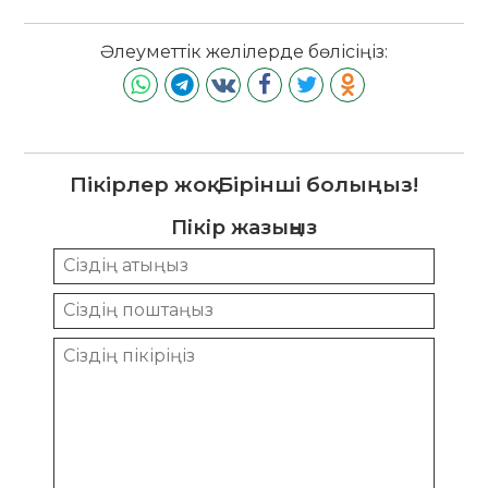
Әлеуметтік желілерде бөлісіңіз:
Пікірлер жоқ. Бірінші болыңыз!
Пікір жазыңыз