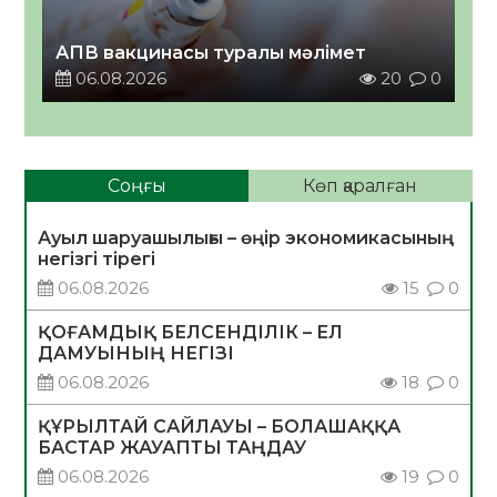
АПВ вакцинасы туралы мәлімет
06.08.2026
20
0
Соңғы
Көп қаралған
Ауыл шаруашылығы – өңір экономикасының
негізгі тірегі
06.08.2026
15
0
ҚОҒАМДЫҚ БЕЛСЕНДІЛІК – ЕЛ
ДАМУЫНЫҢ НЕГІЗІ
06.08.2026
18
0
ҚҰРЫЛТАЙ САЙЛАУЫ – БОЛАШАҚҚА
БАСТАР ЖАУАПТЫ ТАҢДАУ
06.08.2026
19
0