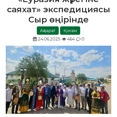
саяхат» экспедициясы
Сыр өңірінде
Ақпарат
Қоғам
24.06.2025
464
0