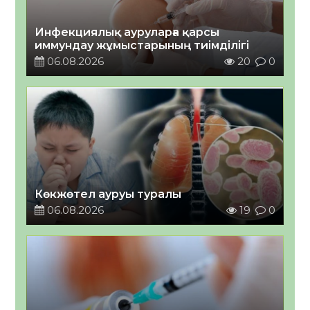
Инфекциялық ауруларға қарсы
иммундау жұмыстарының тиімділігі
06.08.2026
20
0
Көкжөтел ауруы туралы
06.08.2026
19
0