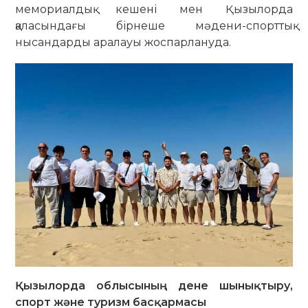
мемориалдық кешені мен Қызылорда
қаласындағы бірнеше мәдени-спорттық
нысандарды аралауы жоспарлануда.
Қызылорда облысының дене шынықтыру,
спорт және туризм басқармасы