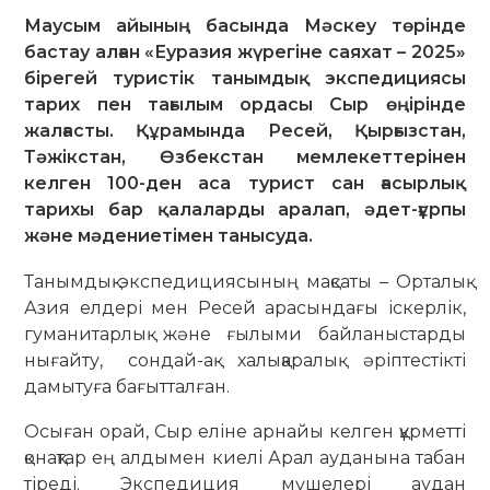
Маусым айының басында Мәскеу төрінде
бастау алған «Еуразия жүрегіне саяхат – 2025»
бірегей туристік танымдық экспедициясы
тарих пен тағылым ордасы Сыр өңірінде
жалғасты. Құрамында Ресей, Қырғызстан,
Тәжікстан, Өзбекстан мемлекеттерінен
келген 100-ден аса турист сан ғасырлық
тарихы бар қалаларды аралап, әдет-ғұрпы
және мәдениетімен танысуда.
Танымдық экспедициясының мақсаты – Орталық
Азия елдері мен Ресей арасындағы іскерлік,
гуманитарлық және ғылыми байланыстарды
нығайту, сондай-ақ халықаралық әріптестікті
дамытуға бағытталған.
Осыған орай, Сыр еліне арнайы келген құрметті
қонақтар ең алдымен киелі Арал ауданына табан
тіреді. Экспедиция мүшелері аудан