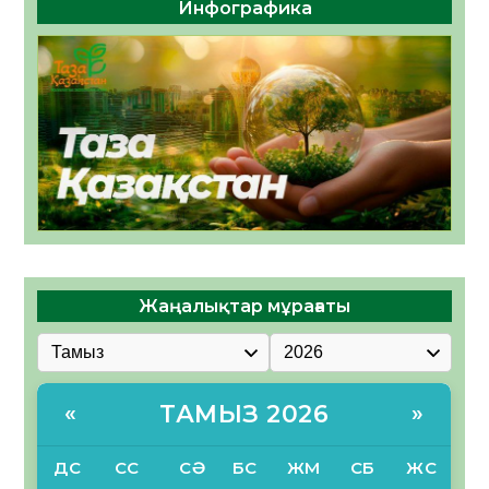
Инфографика
Жаңалықтар мұрағаты
ТАМЫЗ 2026
«
»
ДС
СС
СӘ
БС
ЖМ
СБ
ЖС