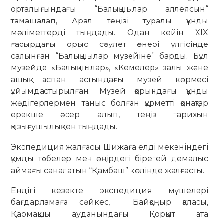
орталығындағы “Балықшылар аллеясын“
тамашалап, Арал теңізі туралы құнды
мәліметтерді тыңдады. Одан кейін XIX
ғасырдағы орыс сәулет өнері үлгісінде
салынған “Балықшылар музейіне” барды. Бұл
музейде «Балықшылар», «Кемелер» залы және
ашық аспан астындағы музей көрмесі
ұйымдастырылған. Музей қорындағы құнды
жәдігерлермен таныс болған құрметті қонақтар
ерекше әсер алып, теңіз тарихын
қызығушылықпен тыңдады.
Экспедиция жалғасы Шижаға елді мекеніндегі
құмды төбелер мен өңірдегі бірегей демалыс
аймағы саналатын “Қамбаш” көлінде жалғасты.
Ендігі кезекте экспедиция мүшелері
бағдарламаға сәйкес, Байқоңыр қаласы,
Қармақшы ауданындағы Қорқыт ата