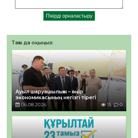
Тағы да оқыңыз:
Ауыл шаруашылығы – өңір
экономикасының негізгі тірегі
06.08.2026
15
0