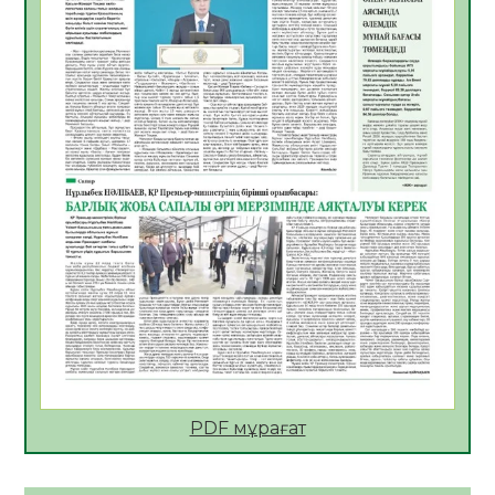
қолайлы ел атанды
05.08.2026
33
0
Өрт қауіпсіздігі талаптарын сақтау – әр
азаматтың міндеті
05.08.2026
33
0
Руслан Рүстемұлы облыс әкімінің
кеңесшісі болып тағайындалды
05.08.2026
30
0
Цифрландыру саласын дамыту аясында
салынатын жаңа орталықтың жобасы
талқыланды
05.08.2026
30
0
Алғашқы цифрлық жасанды интеллект
құралдарының таныстырылымы өтті
PDF мұрағат
05.08.2026
32
0
Қазақстандықтардың 72,3%-ы жаңа