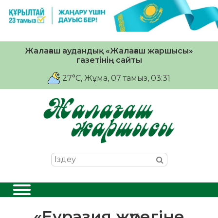
Жалағаш аудандық «Жалағаш жаршысы»
газетінің сайты
27°C
, Жұма, 07 тамыз, 03:31
«Еуразия жүрегіне