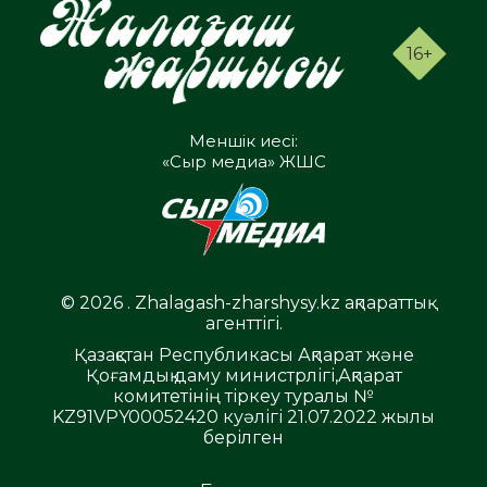
16+
Меншік иесі:
«Сыр медиа» ЖШС
© 2026 . Zhalagash-zharshysy.kz ақпараттық
агенттігі.
Қазақстан Республикасы Ақпарат және
Қоғамдық даму министрлігі,Ақпарат
комитетінің тіркеу туралы №
KZ91VPY00052420 куәлігі 21.07.2022 жылы
берілген