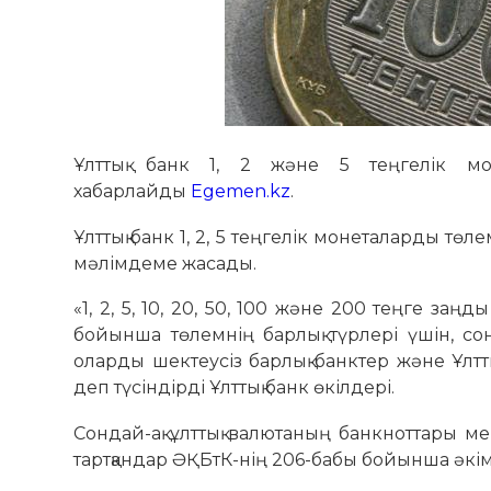
Ұлттық банк 1, 2 және 5 теңгелік мон
хабарлайды
Egemen.kz
.
Ұлттық банк 1, 2, 5 теңгелік монеталарды тө
мәлімдеме жасады.
«1, 2, 5, 10, 20, 50, 100 және 200 теңге за
бойынша төлемнің барлық түрлері үшін, сон
оларды шектеусіз барлық банктер және Ұлтт
деп түсіндірді Ұлттық банк өкілдері.
Сондай-ақ ұлттық валютаның банкноттары 
тартқандар ӘҚБтК-нің 206-бабы бойынша әкі