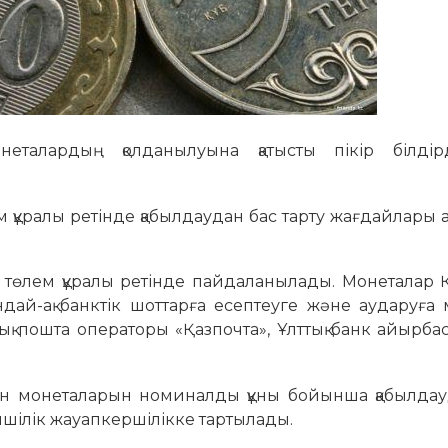
еталардың қолданылуына қатысты пікір білдір
лем құралы ретінде қабылдаудан бас тарту жағдайлары
ңды төлем құралы ретінде пайдаланылады. Монеталар Қ
дай-ақ банктік шоттарға есептеуге және аударуға м
ық пошта операторы «Қазпочта», Ұлттық банк айырба
мен монеталарын номиналды құны бойынша қабылдау
мшілік жауапкершілікке тартылады.