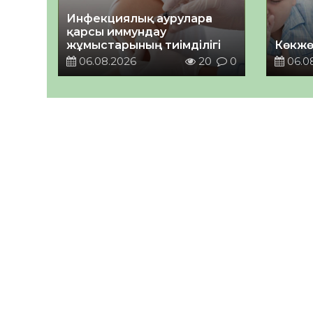
Инфекциялық ауруларға
қарсы иммундау
жұмыстарының тиімділігі
Көкжө
06.08.2026
20
0
06.0