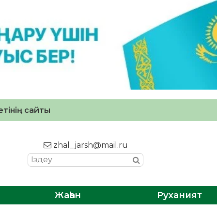
тінің сайты
zhal_jarsh@mail.ru
Жаһан
Руханият