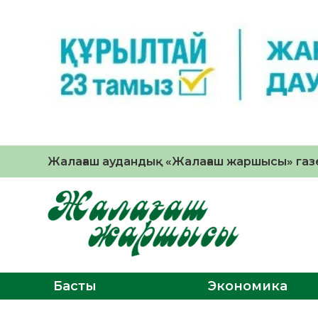
Жалағаш аудандық «Жалағаш жаршысы» газе
Басты
Экономика