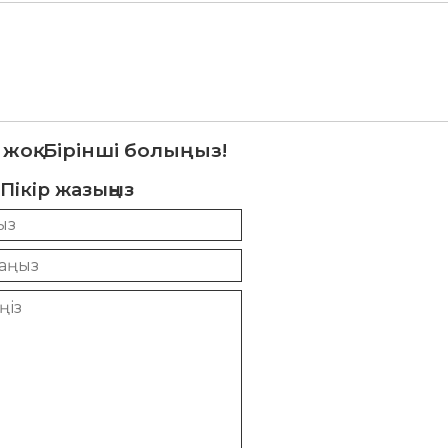
 жоқ. Бірінші болыңыз!
Пікір жазыңыз