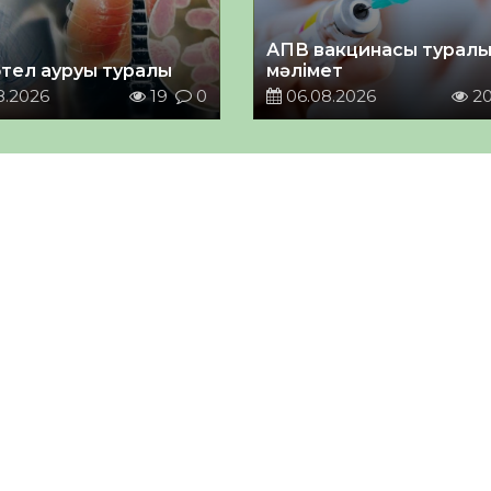
АПВ вакцинасы турал
тел ауруы туралы
мәлімет
8.2026
19
0
06.08.2026
2