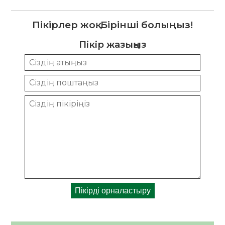
Пікірлер жоқ. Бірінші болыңыз!
Пікір жазыңыз