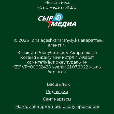
Меншік иесі:
«Сыр медиа» ЖШС
© 2026 . Zhalagash-zharshysy.kz ақпараттық
агенттігі.
Қазақстан Республикасы Ақпарат және
Қоғамдық даму министрлігі,Ақпарат
комитетінің тіркеу туралы №
KZ91VPY00052420 куәлігі 21.07.2022 жылы
берілген
Басшылық
Редакция
Сайт картасы
Материалдарды пайдалану ережелері