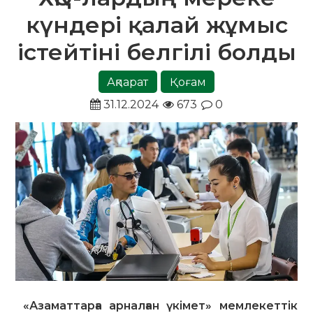
күндері қалай жұмыс
істейтіні белгілі болды
Ақпарат
Қоғам
31.12.2024
673
0
«Азаматтарға арналған үкімет» мемлекеттік