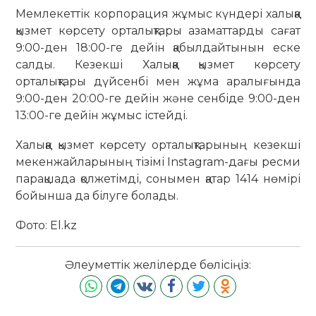
Мемлекеттік корпорация жұмыс күндері халыққа
қызмет көрсету орталықтары азаматтарды сағат
9:00-ден 18:00-ге дейін қабылдайтынын еске
салды. Кезекші Халыққа қызмет көрсету
орталықтары дүйсенбі мен жұма аралығында
9:00-ден 20:00-ге дейін және сенбіде 9:00-ден
13:00-ге дейін жұмыс істейді.
Халыққа қызмет көрсету орталықтарының кезекші
мекенжайларының тізімі Instagram-дағы ресми
парақшада қолжетімді, сонымен қатар 1414 нөмірі
бойынша да білуге болады.
Фото: El.kz
Әлеуметтік желілерде бөлісіңіз: