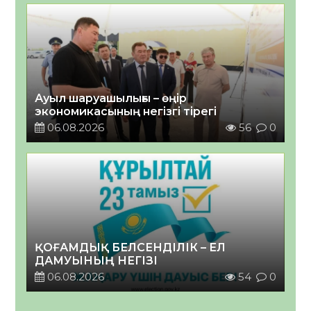
Ауыл шаруашылығы – өңір
экономикасының негізгі тірегі
06.08.2026
56
0
ҚОҒАМДЫҚ БЕЛСЕНДІЛІК – ЕЛ
ДАМУЫНЫҢ НЕГІЗІ
06.08.2026
54
0