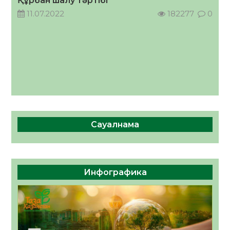
Құрбан шалу тәртібі
11.07.2022
182277
0
Сауалнама
Инфографика