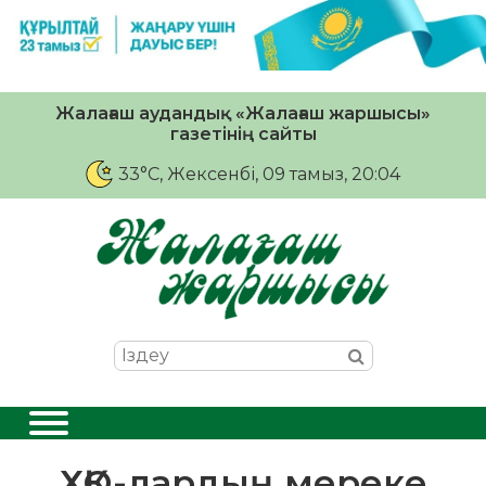
Жалағаш аудандық «Жалағаш жаршысы»
газетінің сайты
33°C
, Жексенбі, 09 тамыз, 20:04
ХҚО-лардың мереке