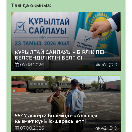
Тағы да оқыңыз:
ҚҰРЫЛТАЙ САЙЛАУЫ – БІРЛІК ПЕН
БЕЛСЕНДІЛІКТІҢ БЕЛГІСІ
07.08.2026
47
0
5547 әскери бөлімінде «Алғашқы
қызмет күні» іс-шарасы өтті
07.08.2026
42
0