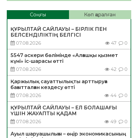
Соңғы
Көп қаралған
ҚҰРЫЛТАЙ САЙЛАУЫ – БІРЛІК ПЕН
БЕЛСЕНДІЛІКТІҢ БЕЛГІСІ
07.08.2026
47
0
5547 әскери бөлімінде «Алғашқы қызмет
күні» іс-шарасы өтті
07.08.2026
42
0
Қаржылық сауаттылықты арттыруға
бағытталған кездесу өтті
07.08.2026
44
0
ҚҰРЫЛТАЙ САЙЛАУЫ – ЕЛ БОЛАШАҒЫ
ҮШІН ЖАУАПТЫ ҚАДАМ
07.08.2026
49
0
Ауыл шаруашылығы – өңір экономикасының