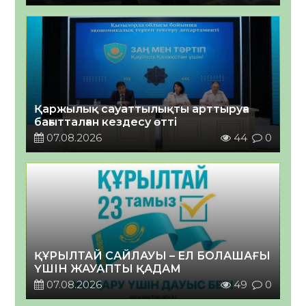
Қаржылық сауаттылықты арттыруға
бағытталған кездесу өтті
07.08.2026
44
0
ҚҰРЫЛТАЙ САЙЛАУЫ – ЕЛ БОЛАШАҒЫ
ҮШІН ЖАУАПТЫ ҚАДАМ
07.08.2026
49
0