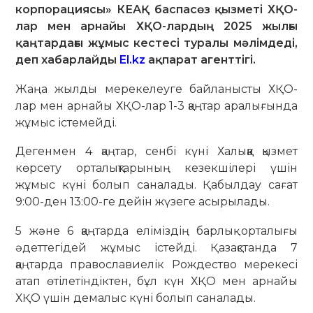
корпорациясы» КЕАҚ баспасөз қызметі ХҚО-
лар мен арнайы ХҚО-лардың 2025 жылғы
қаңтардағы жұмыс кестесі туралы мәлімдеді,
деп хабарлайды
El.kz
ақпарат агенттігі.
Жаңа жылды мерекелеуге байланысты ХҚО-
лар мен арнайы ХҚО-лар 1-3 қаңтар аралығында
жұмыс істемейді.
Дегенмен 4 қаңтар, сенбі күні Халыққа қызмет
көрсету орталықтарының кезекшілері үшін
жұмыс күні болып саналады. Қабылдау сағат
9:00-ден 13:00-ге дейін жүзеге асырылады.
5 және 6 қаңтарда еліміздің барлық орталығы
әдеттегідей жұмыс істейді. Қазақстанда 7
қаңтарда православиелік Рождество мерекесі
атап өтілетіндіктен, бұл күн ХҚО мен арнайы
ХҚО үшін демалыс күні болып саналады.