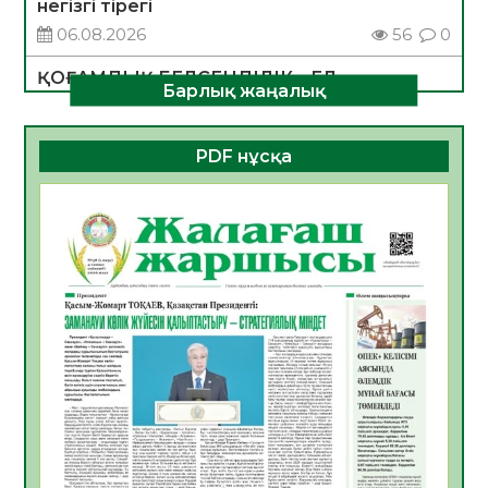
негізгі тірегі
06.08.2026
56
0
ҚОҒАМДЫҚ БЕЛСЕНДІЛІК – ЕЛ
Барлық жаңалық
ДАМУЫНЫҢ НЕГІЗІ
06.08.2026
54
0
PDF нұсқа
ҚҰРЫЛТАЙ САЙЛАУЫ – БОЛАШАҚҚА
БАСТАР ЖАУАПТЫ ТАҢДАУ
06.08.2026
56
0
Инфекциялық ауруларға қарсы иммундау
жұмыстарының тиімділігі
06.08.2026
58
0
Көкжөтел ауруы туралы
06.08.2026
56
0
АПВ вакцинасы туралы мәлімет
06.08.2026
57
0