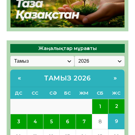
Жаңалықтар мұрағаты
ТАМЫЗ 2026
«
»
ДС
СС
СӘ
БС
ЖМ
СБ
ЖС
2
1
9
3
4
5
6
7
8