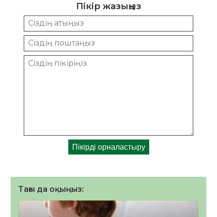
Пікір жазыңыз
Тағы да оқыңыз: