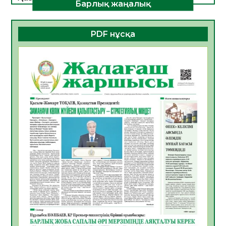
Барлық жаңалық
қолайлы ел атанды
05.08.2026
26
0
PDF нұсқа
Өрт қауіпсіздігі талаптарын сақтау – әр
азаматтың міндеті
05.08.2026
26
0
Руслан Рүстемұлы облыс әкімінің
кеңесшісі болып тағайындалды
05.08.2026
22
0
Цифрландыру саласын дамыту аясында
салынатын жаңа орталықтың жобасы
талқыланды
05.08.2026
21
0
Алғашқы цифрлық жасанды интеллект
құралдарының таныстырылымы өтті
05.08.2026
22
0
Қазақстандықтардың 72,3%-ы жаңа