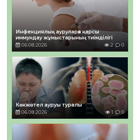
Инфекциялық ауруларға қарсы
иммундау жұмыстарының тиімділігі
06.08.2026
2
0
Көкжөтел ауруы туралы
06.08.2026
1
0