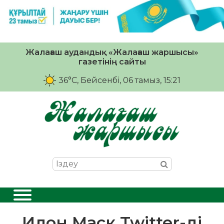
Жалағаш аудандық «Жалағаш жаршысы»
газетінің сайты
36°C
, Бейсенбі, 06 тамыз, 15:21
Илон Маск Twitter-ді