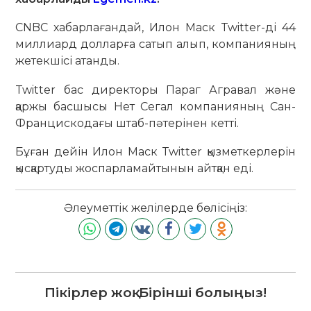
CNBC хабарлағандай, Илон Маск Twitter-ді 44
миллиард долларға сатып алып, компанияның
жетекшісі атанды.
Twitter бас директоры Параг Агравал және
қаржы басшысы Нет Сегал компанияның Сан-
Францискодағы штаб-пәтерінен кетті.
Бұған дейін Илон Маск Twitter қызметкерлерін
қысқартуды жоспарламайтынын айтқан еді.
Әлеуметтік желілерде бөлісіңіз:
Пікірлер жоқ. Бірінші болыңыз!