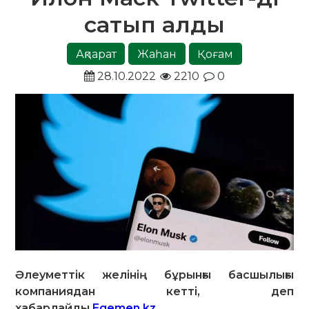
сатып алды
Ақпарат
Жаһан
Қоғам
28.10.2022
2210
0
Әлеуметтік желінің бұрынғы басшылығы
компаниядан кетті, деп
хабарлайды
Egemen.kz
.