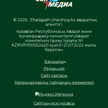
© 2026 . Zhalagash-zharshysy.kz ақпараттық
агенттігі.
Қазақстан Республикасы Ақпарат және
Қоғамдық даму министрлігі,Ақпарат
комитетінің тіркеу туралы №
KZ91VPY00052420 куәлігі 21.07.2022 жылы
берілген
Басшылық
Редакция
Сайт картасы
Материалдарды пайдалану ережелері
Сайттың ескі нұсқасы