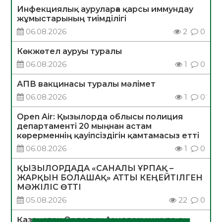
Инфекциялық ауруларға қарсы иммундау
жұмыстарының тиімділігі
06.08.2026
2
0
Көкжөтел ауруы туралы
06.08.2026
1
0
АПВ вакцинасы туралы мәлімет
06.08.2026
1
0
Open Air: Қызылорда облысы полиция
департаменті 20 мыңнан астам
көрерменнің қауіпсіздігін қамтамасыз етті
06.08.2026
1
0
ҚЫЗЫЛОРДАДА «САНАЛЫ ҰРПАҚ –
ЖАРҚЫН БОЛАШАҚ» АТТЫ КЕҢЕЙТІЛГЕН
МӘЖІЛІС ӨТТІ
05.08.2026
22
0
Қазақстан Орталық Азиядағы көшуге ең