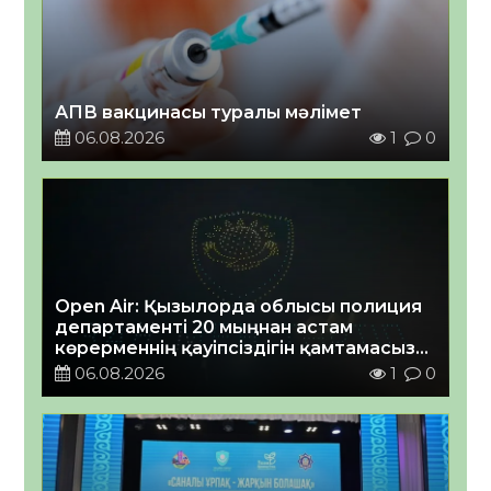
АПВ вакцинасы туралы мәлімет
06.08.2026
1
0
Open Air: Қызылорда облысы полиция
департаменті 20 мыңнан астам
көрерменнің қауіпсіздігін қамтамасыз
етті
06.08.2026
1
0