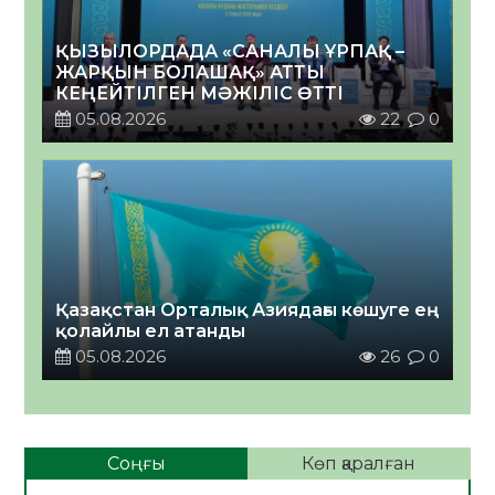
ҚЫЗЫЛОРДАДА «САНАЛЫ ҰРПАҚ –
ЖАРҚЫН БОЛАШАҚ» АТТЫ
КЕҢЕЙТІЛГЕН МӘЖІЛІС ӨТТІ
05.08.2026
22
0
Қазақстан Орталық Азиядағы көшуге ең
қолайлы ел атанды
05.08.2026
26
0
Соңғы
Көп қаралған