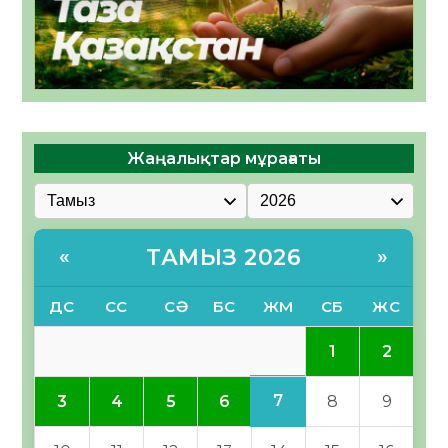
Жаңалықтар мұрағаты
ТАМЫЗ 2026
«
»
ДС
СС
СӘ
БС
ЖМ
СБ
ЖС
1
2
7
3
4
5
6
8
9