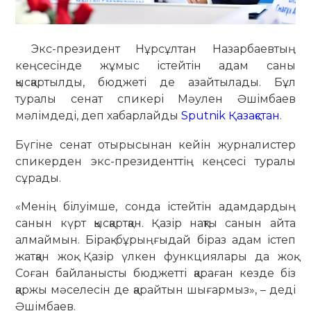
Экс-президент Нұрсұлтан Назарбаевтың
кеңсесінде жұмыс істейтін адам саны
қысқартылды, бюджеті де азайтылады. Бұл
туралы сенат спикері Мәулен Әшімбаев
мәлімдеді, деп хабарлайды
Sputnik Қазақстан
.
Бүгіне сенат отырысынан кейін журналистер
спикерден экс-президенттің кеңсесі туралы
сұрады.
«Менің білуімше, сонда істейтін адамдардың
санын күрт қысқартқан. Қазір нақты санын айта
алмаймын. Бірақ бұрыңғыдай біраз адам істеп
жатқан жоқ. Қазір үлкен функциялары да жоқ.
Соған байланысты бюджетті қараған кезде біз
қаржы мәселесін де қарайтын шығармыз», – деді
Әшімбаев.