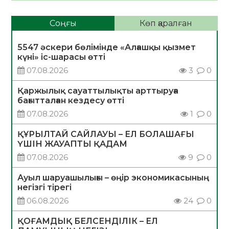
Соңғы
Көп қаралған
5547 әскери бөлімінде «Алғашқы қызмет
күні» іс-шарасы өтті
07.08.2026
3
0
Қаржылық сауаттылықты арттыруға
бағытталған кездесу өтті
07.08.2026
1
0
ҚҰРЫЛТАЙ САЙЛАУЫ – ЕЛ БОЛАШАҒЫ
ҮШІН ЖАУАПТЫ ҚАДАМ
07.08.2026
9
0
Ауыл шаруашылығы – өңір экономикасының
негізгі тірегі
06.08.2026
24
0
ҚОҒАМДЫҚ БЕЛСЕНДІЛІК – ЕЛ