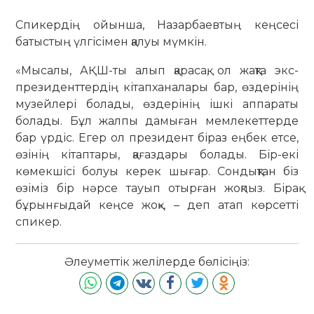
Спикердің ойынша, Назарбаевтың кеңсесі
батыстың үлгісімен қалуы мүмкін.
«Мысалы, АҚШ-ты алып қарасақ, ол жақта экс-
президенттердің кітапханалары бар, өздерінің
музейлері болады, өздерінің ішкі аппараты
болады. Бұл жалпы дамыған мемлекеттерде
бар үрдіс. Егер ол президент біраз еңбек етсе,
өзінің кітаптары, қағаздары болады. Бір-екі
көмекшісі болуы керек шығар. Сондықтан біз
өзіміз бір нәрсе тауып отырған жоқпыз. Бірақ
бұрынғыдай кеңсе жоқ», – деп атап көрсетті
спикер.
Әлеуметтік желілерде бөлісіңіз: