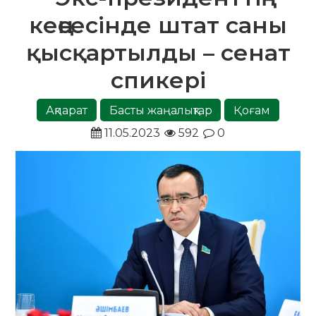
кеңсесінде штат саны
қысқартылды – сенат
спикері
Ақпарат
Басты жаңалықтар
Қоғам
11.05.2023
592
0