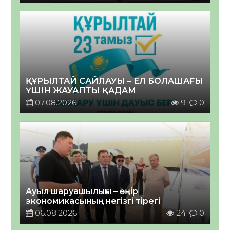
ҚҰРЫЛТАЙ САЙЛАУЫ – ЕЛ БОЛАШАҒЫ
ҮШІН ЖАУАПТЫ ҚАДАМ
07.08.2026
9
0
Ауыл шаруашылығы – өңір
экономикасының негізгі тірегі
06.08.2026
24
0