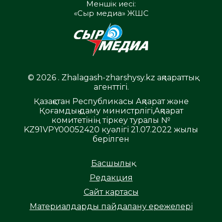
Меншік иесі:
«Сыр медиа» ЖШС
© 2026 . Zhalagash-zharshysy.kz ақпараттық
агенттігі.
Қазақстан Республикасы Ақпарат және
Қоғамдық даму министрлігі,Ақпарат
комитетінің тіркеу туралы №
KZ91VPY00052420 куәлігі 21.07.2022 жылы
берілген
Басшылық
Редакция
Сайт картасы
Материалдарды пайдалану ережелері