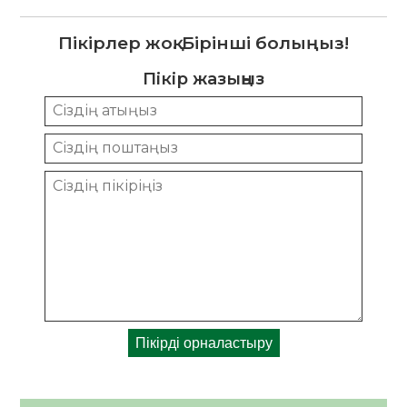
Пікірлер жоқ. Бірінші болыңыз!
Пікір жазыңыз