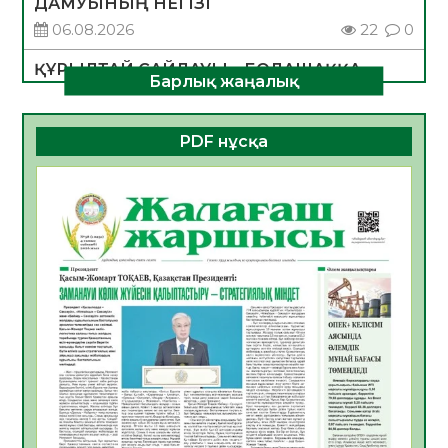
ДАМУЫНЫҢ НЕГІЗІ
06.08.2026
22
0
ҚҰРЫЛТАЙ САЙЛАУЫ – БОЛАШАҚҚА
Барлық жаңалық
БАСТАР ЖАУАПТЫ ТАҢДАУ
06.08.2026
25
0
PDF нұсқа
Инфекциялық ауруларға қарсы иммундау
жұмыстарының тиімділігі
06.08.2026
26
0
Көкжөтел ауруы туралы
06.08.2026
23
0
АПВ вакцинасы туралы мәлімет
06.08.2026
24
0
Open Air: Қызылорда облысы полиция
департаменті 20 мыңнан астам
көрерменнің қауіпсіздігін қамтамасыз етті
06.08.2026
36
0