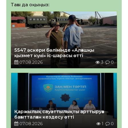
Тағы да оқыңыз:
5547 әскери бөлімінде «Алғашқы
қызмет күні» іс-шарасы өтті
07.08.2026
3
0
Қаржылық сауаттылықты арттыруға
бағытталған кездесу өтті
07.08.2026
1
0