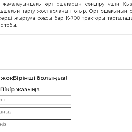
із жағалауындағы өрт ошақтарын сөндіру үшін Қы
тікұшағын тарту жоспарланып отыр. Өрт ошағының 
рді жыртуға соқасы бар К-700 тракторы тартылады
с тобы.
 жоқ. Бірінші болыңыз!
Пікір жазыңыз