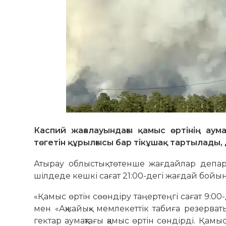
Каспий жағалауындағы қамыс өртінің аума
төгетін құрылғысы бар тікұшақ тартылады, 
Атырау облыстық төтенше жағдайлар депар
шілдеде кешкі сағат 21:00-дегі жағдай бойын
«Қамыс өртін сөөндіру таңертеңгі сағат 9:0
мен «Ақжайық» мемлекеттік табиға резерва
гектар аумақтағы қамыс өртін сөндірді. Қам