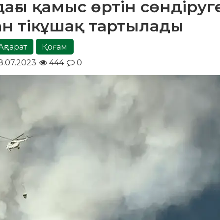
ағы қамыс өртін сөндіруг
н тікұшақ тартылады
Ақпарат
Қоғам
.07.2023
444
0