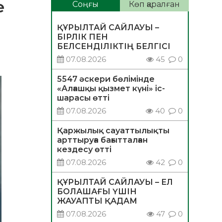
е
Соңғы
Көп қаралған
ҚҰРЫЛТАЙ САЙЛАУЫ –
БІРЛІК ПЕН
БЕЛСЕНДІЛІКТІҢ БЕЛГІСІ
07.08.2026
45
0
5547 әскери бөлімінде
«Алғашқы қызмет күні» іс-
шарасы өтті
07.08.2026
40
0
Қаржылық сауаттылықты
арттыруға бағытталған
кездесу өтті
07.08.2026
42
0
ҚҰРЫЛТАЙ САЙЛАУЫ – ЕЛ
БОЛАШАҒЫ ҮШІН
ЖАУАПТЫ ҚАДАМ
07.08.2026
47
0