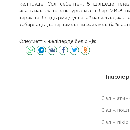
келтіруде. Сол себептен, 8 шілдеде тең
қаласынан су төгетін құрылғысы бар МИ-8 
тарауын болдырмау үшін айналасындағы же
хабарлады департаменттің қоғаммен байланы
Әлеуметтік желілерде бөлісіңіз:
Пікірлер