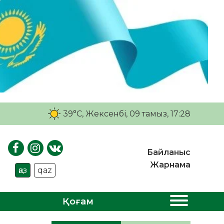
39°C
, Жексенбі, 09 тамыз, 17:28
Байланыс
Жарнама
қаз
qaz
Қоғам