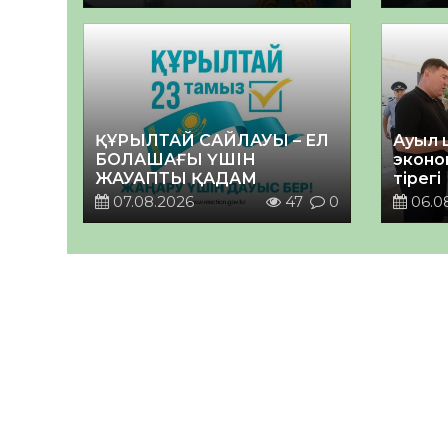
ҚҰРЫЛТАЙ САЙЛАУЫ – ЕЛ
Ауыл 
БОЛАШАҒЫ ҮШІН
эконо
ЖАУАПТЫ ҚАДАМ
тірегі
07.08.2026
47
0
06.0