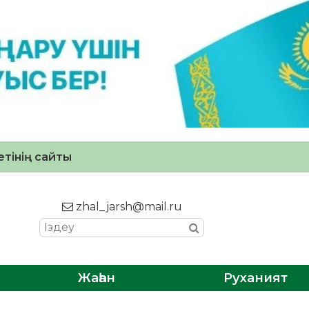
тінің сайты
zhal_jarsh@mail.ru
Жаһан
Руханият