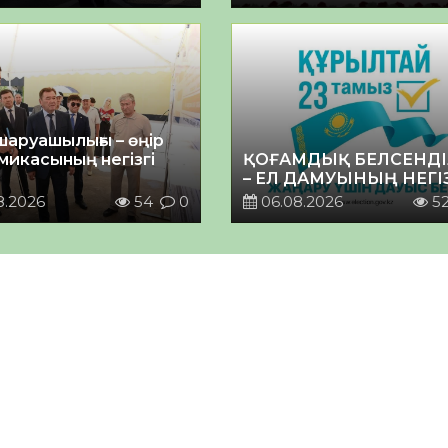
шаруашылығы – өңір
микасының негізгі
ҚОҒАМДЫҚ БЕЛСЕНДІ
– ЕЛ ДАМУЫНЫҢ НЕГІ
8.2026
54
0
06.08.2026
5