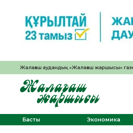
Жалағаш аудандық «Жалағаш жаршысы» газе
Басты
Экономика