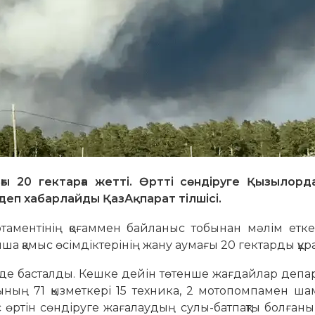
ғы 20 гектарға жетті. Өртті сөндіруге Қызылорд
деп хабарлайды ҚазАқпарат тілшісі.
таментінің қоғаммен байланыс тобынан мәлім етке
ша қамыс өсімдіктерінің жану аумағы 20 гектарды құ
0-де басталды. Кешке дейін төтенше жағдайлар депа
тының 71 қызметкері 15 техника, 2 мотопомпамен ш
ыс өртін сөндіруге жағалаудың сулы-батпақты болғаны