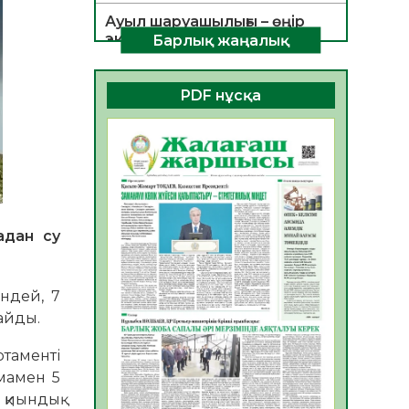
Ауыл шаруашылығы – өңір
экономикасының негізгі
Барлық жаңалық
тірегі
06.08.2026
54
0
PDF нұсқа
ҚОҒАМДЫҚ БЕЛСЕНДІЛІК –
ЕЛ ДАМУЫНЫҢ НЕГІЗІ
06.08.2026
52
0
ҚҰРЫЛТАЙ САЙЛАУЫ –
БОЛАШАҚҚА БАСТАР
ЖАУАПТЫ ТАҢДАУ
адан су
06.08.2026
54
0
Инфекциялық ауруларға
ндей, 7
қарсы иммундау
райды.
жұмыстарының тиімділігі
06.08.2026
56
0
ртаменті
амамен 5
Көкжөтел ауруы туралы
 қиындық
06.08.2026
54
0