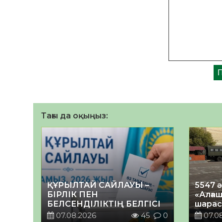
Тағы да оқыңыз:
ҚҰРЫЛТАЙ САЙЛАУЫ –
5547 
БІРЛІК ПЕН
«Алғаш
БЕЛСЕНДІЛІКТІҢ БЕЛГІСІ
шарас
07.08.2026
45
0
07.0