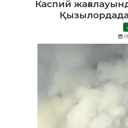
Каспий жағалауынд
Қызылордада
08