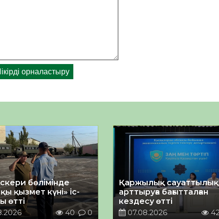
әскери бөлімінде
Қаржылық сауаттылы
қы қызмет күні» іс-
арттыруға бағытталған
ы өтті
кездесу өтті
8.2026
40
0
07.08.2026
4