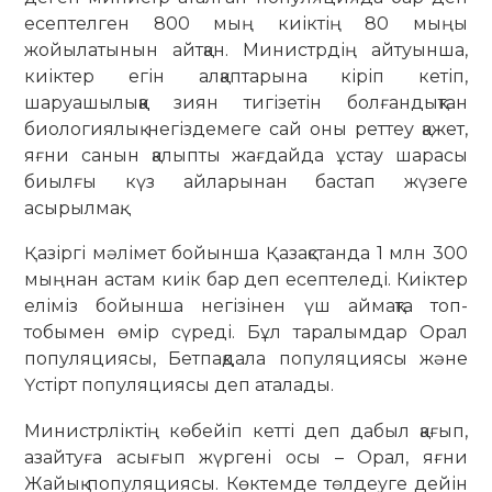
есептелген 800 мың киіктің 80 мыңы
жойылатынын айтқан. Министрдің айтуынша,
киіктер егін алқаптарына кіріп кетіп,
шаруашылыққа зиян тигізетін болғандықтан
биологиялық негіздемеге сай оны реттеу қажет,
яғни санын қалыпты жағдайда ұстау шарасы
биылғы күз айларынан бастап жүзеге
асырылмақ.
Қазіргі мәлімет бойынша Қазақ­станда 1 млн 300
мыңнан астам киік бар деп есептеледі. Киіктер
еліміз бойынша негізінен үш аймақта топ-
тобымен өмір сүреді. Бұл таралымдар Орал
популяциясы, Бетпақдала популяциясы және
Үстірт популяциясы деп аталады.
Министрліктің көбейіп кетті деп дабыл қағып,
азайтуға асығып жүргені осы – Орал, яғни
Жайық популяциясы. Көктемде төлдеуге дейін