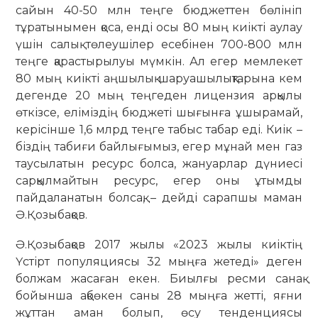
сайын 40-50 млн теңге бюджеттен бөлініп
тұратынымен қоса, енді осы 80 мың киікті аулау
үшін салық төлеушілер есебінен 700-800 млн
теңге қарастырылуы мүмкін. Ал егер мемлекет
80 мың киікті аңшылық шаруашылықтарына кем
дегенде 20 мың теңгеден лицензия арқылы
өткізсе, еліміздің бюджеті шығынға ұшырамай,
керісінше 1,6 млрд теңге табыс табар еді. Киік –
біздің табиғи байлығымыз, егер мұнай мен газ
тау­сылатын ресурс болса, жануарлар дүниесі
сарқылмайтын ресурс, егер оны ұтымды
пайдаланатын болсақ, – дейді сарапшы маман
Ә.Қозыбақов.
Ә.Қозыбақов 2017 жылы «2023 жылы киіктің
Үстірт популяциясы 32 мыңға жетеді» деген
болжам жасаған екен. Биылғы ресми санақ
бойынша ақбөкен саны 28 мыңға жетті, яғни
жұттан аман болып, өсу тенденция­сы