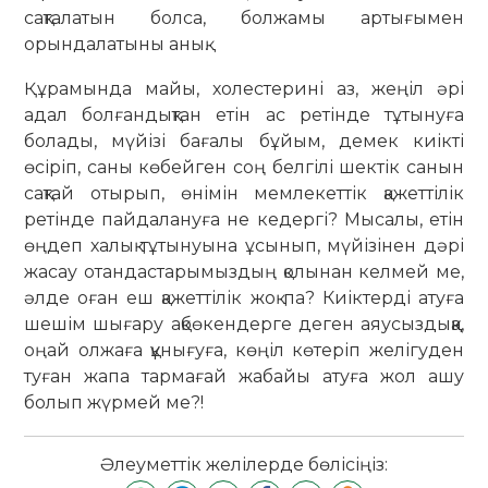
сақталатын болса, болжамы артығымен
орындалатыны анық.
Құрамында майы, холестерині аз, жеңіл әрі
адал болғандықтан етін ас ретінде тұтынуға
болады, мүйізі баға­лы бұйым, демек киік­ті
өсіріп, саны көбейген соң белгілі шектік санын
сақ­тай отырып, өнімін мемлекеттік қажеттілік
ретінде пайдалануға не ке­дергі? Мысалы, етін
өңдеп халық тұты­нуына ұсынып, мүйізінен дәрі
жасау отандастарымыздың қолынан келмей ме,
әлде оған еш қажеттілік жоқ па? Киіктерді атуға
шешім шығару ақбө­кен­дерге деген аяусыздыққа,
оңай олжаға құнығуға, көңіл көтеріп желі­гуден
туған жапа тармағай жабайы атуға жол ашу
болып жүрмей ме?!
Әлеуметтік желілерде бөлісіңіз: