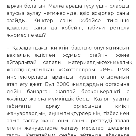
қырған болатын. Малға араша түсу үшін оларды
аяусыз аулау нәтижесінде, қазір қасқырлар саны
азайды. Киіктер саны көбейсе тиісінше
қасқырлар саны да көбейіп, табиғи реттелу
жүрмес пе еді?
– Қазақстандағы киіктің барлық популяциясын
вахталық әдіспен жұмыс істейтін және
айтарлықтай сапа­лы мате­риалдық-техникалық
жарақтан­дырылған «Охотзоопром «ӨБ» РМК
инспекторлары қарқынды күзетіп отырғанын
атап өту қажет. Бұл 2000 жылдардың ортасына
дейін байқалған жаппай браконьерлікті іс
жүзінде жоюға мүмкіндік берді. Қазір­гі уақытта
табиғатты қорғау ор­та­сын­да киікті
жануарлардың аңшы­лық түрлерінің тізбесінен
алып тас­тау және оны санын реттеуді талап
ететін жануарларға жатқызу мәселесі шешімін
тапты. Қарапайым сөзбен айтқанда, ақбөкенге