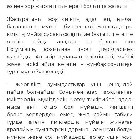
өзінен зор жыртқыштың қорегі болып та жатады.
Жасыратыны жоқ, киіктің адал еті, қымбат
бағаланатын мүйізі – бизнес көзі. Бір жылдары
киіктің мүйізі сұра­нысқа қатты ие болып, шетелге
өткізіп пайда тапқандар аз болған жоқ.
Естуімізше, құрамынан түрлі дәрі-дәрмек
жасайды. Ал қазір ауланған киіктің еті, мүйізі
және терісі қайда кететіні – жұмбақ, сондықтан
түрлі қиял ойға келеді.
– Жергілікті қауымдастықтар үшін ешқандай
пайда болмайды. Сонымен қатар тәркіленген
киіктердің мүйіздерін өртеу тәжірибесі қолда­
нысқа еніп отыр. Сол мүйіздің көп­шілігі
браконьерлерден емес, жыл сайын табиғи
түрде өлетін киіктердің мүйізін жинаған
қарапайым ауыл тұрғындарынан алынған болуы
мүмкін және сол мүйіздерді өртеу үшін жыл