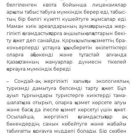
белгіленген квота бойынша лицензиялар
арқылы табыс табуға мүмкіндік берер еді, та­быс­­
тың бір бөлігі күзетті кү­шей­­туге жұмсалар еді.
Маман киік аре­ал­­да­ры­ның аумақтарында жер­
гілік­ті қо­ғам­дастықтарға аңшылық ал­қаптарын бекі­
ту қажет деп санай­ды. Қорықшылық қыз­меттің бра­
коньерлерді ұстауға құқық беретін өкілеттіктері
оларға ақбөкенді және тұтас­тай алғанда
Қазақстанның жануарлар дүниесін тікелей
қорғауға мүмкіндік береді.
– Сондай-ақ жергілікті халықты эко­логиялық
туризмді дамытуға бел­сенді тарту қажет. Бұл
ауыл тұр­ғын­дары туристерге киіктерді тама­
шалатқыза отырып, оларға қыз­мет көрсете алуы
және басқа да ілес­пе қызмет көрсетуі үшін қажет.
Осы­лай­ша, жергілікті қоғамдастықтар ақ­
бөкендердің санын көбейтуге және жабайы
табиғатты қорғауға мүдделі болады. Бір сөзбен