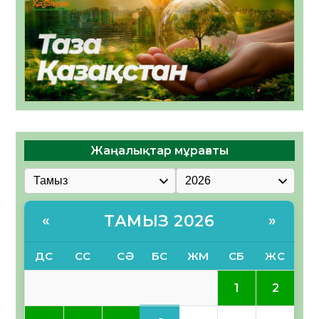
Жаңалықтар мұрағаты
ТАМЫЗ 2026
«
»
ДС
СС
СӘ
БС
ЖМ
СБ
ЖС
1
2