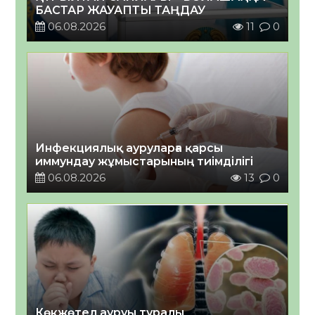
БАСТАР ЖАУАПТЫ ТАҢДАУ
06.08.2026
11
0
Инфекциялық ауруларға қарсы
иммундау жұмыстарының тиімділігі
06.08.2026
13
0
Көкжөтел ауруы туралы