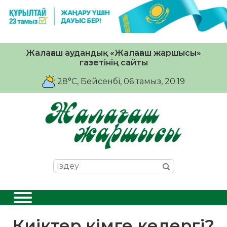
Жалағаш аудандық «Жалағаш жаршысы»
газетінің сайты
28°C
, Бейсенбі, 06 тамыз, 20:19
Киіктер кімге кедергі?