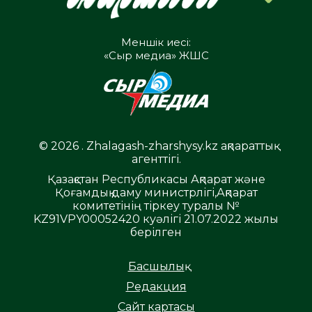
Меншік иесі:
«Сыр медиа» ЖШС
© 2026 . Zhalagash-zharshysy.kz ақпараттық
агенттігі.
Қазақстан Республикасы Ақпарат және
Қоғамдық даму министрлігі,Ақпарат
комитетінің тіркеу туралы №
KZ91VPY00052420 куәлігі 21.07.2022 жылы
берілген
Басшылық
Редакция
Сайт картасы