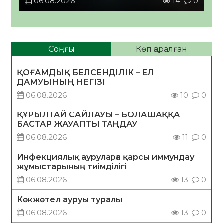
06.08.2026
14
0
Соңғы
Көп қаралған
ҚОҒАМДЫҚ БЕЛСЕНДІЛІК – ЕЛ
ДАМУЫНЫҢ НЕГІЗІ
06.08.2026
10
0
ҚҰРЫЛТАЙ САЙЛАУЫ – БОЛАШАҚҚА
БАСТАР ЖАУАПТЫ ТАҢДАУ
06.08.2026
11
0
Инфекциялық ауруларға қарсы иммундау
жұмыстарының тиімділігі
06.08.2026
13
0
Көкжөтел ауруы туралы
06.08.2026
13
0