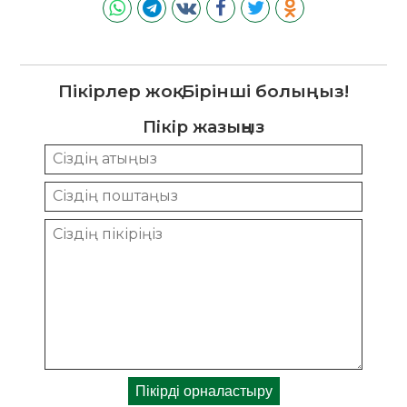
Пікірлер жоқ. Бірінші болыңыз!
Пікір жазыңыз