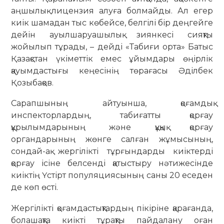
аңшылық лицензия алуға болмайды. Ал егер
киік шамадан тыс көбейсе, белгілі бір деңгейге
дейін ауыл­шаруашылық зиянкесі сияқты
жойылып тұрады, – дейді «Табиғи орта» Батыс
Қазақстан үкіметтік емес ұйымдары өңірлік
қауым­­­дастығы кеңесінің төр­ағасы Әділ­бек
Қозыбақов.
Сарапшының айтуынша, қоғамдық
инспекторлардың, табиғатты қорғау
құрылымдарының және құқық қорғау
органдарының жөнге салған жұ­мы­сының,
сондай-ақ жергілікті тұрғын­дарды киіктерді
қорғау ісіне белсенді қа­тыстыру нәтижесінде
киіктің Үстірт попу­ляциясының саны 20 еседен
де көп өсті.
Жергілікті қоғамдастықтардың пікі­ріне қарағанда,
болашақта киікті тұрақты пайдалану оған