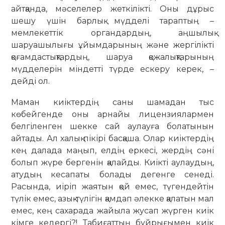
айтқанда, мәселелер жеткілікті. Оны дұрыс
шешу үшін барлық мүдделі тараптың –
мемлекеттік органдардың, аңшылық
шаруашылығы ұйымдарының және жергілікті
қоғамдастықтардың, шаруа қожалықтарының
мүдделерін міндетті түрде ескеру керек, –
дейді ол.
Маман киіктердің саны шамадан тыс
көбейгенде оны арнайы лицензиялармен
белгіленген шекке сай аулауға болатынын
айтады. Ал халық пікірі басқаша. Олар киіктердің
кең далада маңып, елдің еркесі, жердің сәні
болып жүре бергенін қалайды. Киікті аулаудың,
атудың кесапаты болады дегенге сенеді.
Расында, иіріп жаятын қой емес, түгендейтін
түлік емес, азық-түлігін қамдап әлекке қала­тын мал
емес, кең сахарада жа­йыла жусап жүрген киік
кімге кедергі?! Табиғат­тың бұйрығымен киік