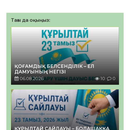
Тағы да оқыңыз:
ҚОҒАМДЫҚ БЕЛСЕНДІЛІК – ЕЛ
ДАМУЫНЫҢ НЕГІЗІ
06.08.2026
10
0
ҚҰРЫЛТАЙ САЙЛАУЫ – БОЛАШАҚҚА