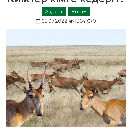
Ақпарат
Қоғам
05.07.2022
1364
0