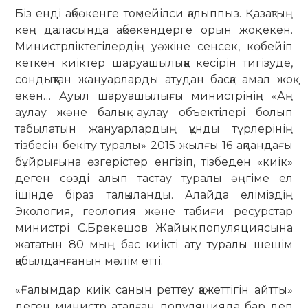
Біз енді ақбөкенге тоқмейілси қалыппыз. Қазақтың
кең даласында ақбөкендерге орын жоқ екен.
Министрліктегілердің уәжіне сенсек, көбейіп
кеткен киіктер шаруашылыққа кесірін тигізуде,
сондықтан жануарларды атудан басқа амал жоқ
екен… Ауыл шаруашылығы министрінің «Аң
аулау және балық аулау объектілері болып
табылатын жануарлардың құнды түрлерінің
тізбесін бекіту туралы» 2015 жылғы 16 ақпандағы
бұйрығына өзгерістер енгізіп, тізбеден «киік»
деген сөзді алып тастау туралы әңгіме ел
ішінде біраз талқыланды. Алайда еліміздің
Экология, геология және табиғи ресурстар
министрі С.Брекешов Жайық популяциясына
жататын 80 мың бас киікті ату туралы шешім
қабылданғанын мәлім етті.
«Ғалымдар киік санын реттеу қажет­тігін айтты»
деген министр аталған популяцияда бар деп