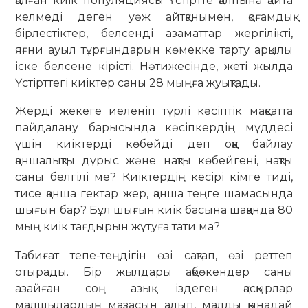
қалған киік попу­ляциясы Үстіртте қалпына қайта
келмеді деген уәж айтқанымен, қо­ғамдық
бірлестіктер, белсенді азамат­тар жергілікті,
яғни ауыл тұрғындарын көмекке тарту арқылы
іске белсене кі­рісті. Нәтижесінде, жеті жылда
Үстірт­тегі киіктер саны 28 мыңға жуықтады.
Жерді жекеге иеленіп түрлі кәсіп­тік мақсатта
пайдалану барысында кәсіпкердің мүддесі
үшін киіктерді көбейді деп оққа байлау
қаншалықты дұрыс және нақты көбейгені, нақты
саны белгілі ме? Киіктердің кесірі кімге тиді,
тисе қанша гектар жер, қанша теңге шамасында
шығын бар? Бұл шығын киік басына шаққанда 80
мың киік тағдырын жұтуға тати ма?
Табиғат тепе-теңдігін өзі сақтап, өзі реттеп
отырады. Бір жылдары ақбөкендер саны
азайған соң азық іздеген қасқырлар
малшылардың мазасын алып, малды қынадай