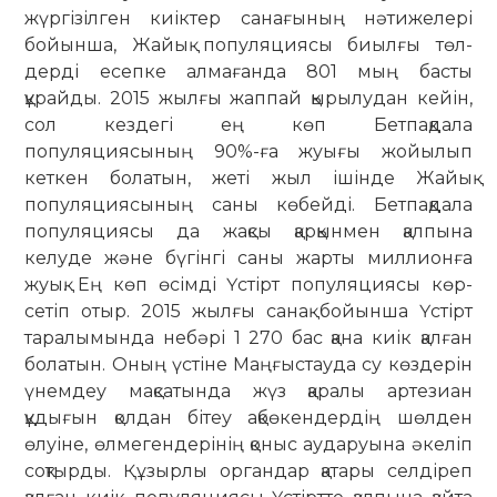
жүргізілген киіктер санағының нәтижелері
бойын­ша, Жайық популяциясы биылғы төл­
дерді есепке алмағанда 801 мың басты
құрайды. 2015 жылғы жаппай қы­ры­лудан кейін,
сол кездегі ең көп Бетпақ­дала
популяциясының 90%-ға жуығы жо­йылып
кеткен болатын, жеті жыл ішін­де Жайық
популяциясының саны кө­бейді. Бетпақдала
популяциясы да жақ­сы қарқынмен қалпына
келуде және бүгінгі саны жарты миллионға
жуық. Ең көп өсімді Үстірт популяция­сы көр­
сетіп отыр. 2015 жылғы санақ бойын­ша Үстірт
таралымында небәрі 1 270 бас қана киік қалған
болатын. Оның үстіне Маңғыстауда су көздерін
үнем­деу мақсатында жүз қаралы арте­зиан
құдығын қолдан бітеу ақбөкен­дердің шөлден
өлуіне, өлмегендерінің қоныс аударуына әкеліп
соқтырды. Құзыр­лы органдар қатары селдіреп