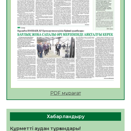
Руслан Рүстемұлы облыс әкімінің
кеңесшісі болып тағайындалды
05.08.2026
25
0
Цифрландыру саласын дамыту аясында
салынатын жаңа орталықтың жобасы
талқыланды
05.08.2026
24
0
Алғашқы цифрлық жасанды интеллект
құралдарының таныстырылымы өтті
05.08.2026
25
0
Қазақстандықтардың 72,3%-ы жаңа
Құрылтай үшін дауыс беруге дайын
PDF мұрағат
05.08.2026
27
0
ӘРБІР ДАУЫС – ҚОҒАМ ДАМУЫНА
ҚОСЫЛҒАН ҮЛЕС
Хабарландыру
05.08.2026
33
0
Құрметті аудан тұрғындары!