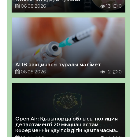
06.08.2026
13
0
АПВ вакцинасы туралы мәлімет
06.08.2026
12
0
Open Air: Қызылорда облысы полиция
департаменті 20 мыңнан астам
көрерменнің қауіпсіздігін қамтамасыз
етті