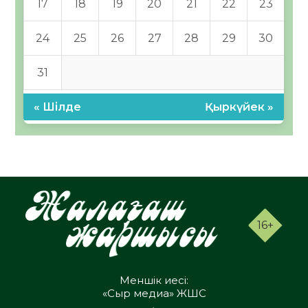
17
18
19
20
21
22
23
24
25
26
27
28
29
30
31
« Шілде
Қыркүйек »
16+
Меншік иесі:
«Сыр медиа» ЖШС