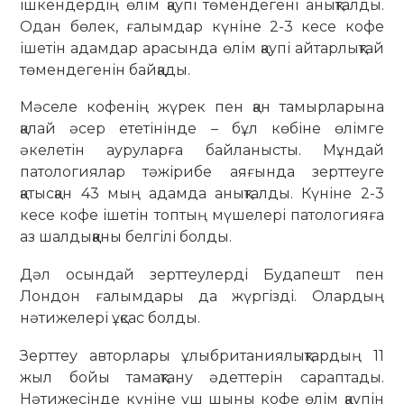
ішкендердің өлім қаупі төмендегені анықталды.
Одан бөлек, ғалымдар күніне 2-3 кесе кофе
ішетін адамдар арасында өлім қаупі айтарлықтай
төмендегенін байқады.
Мәселе кофенің жүрек пен қан тамырларына
қалай әсер ететінінде – бұл көбіне өлімге
әкелетін ауруларға байланысты. Мұндай
патологиялар тәжірибе аяғында зерттеуге
қатысқан 43 мың адамда анықталды. Күніне 2-3
кесе кофе ішетін топтың мүшелері патологияға
аз шалдыққаны белгілі болды.
Дәл осындай зерттеулерді Будапешт пен
Лондон ғалымдары да жүргізді. Олардың
нәтижелері ұқсас болды.
Зерттеу авторлары ұлыбританиялықтардың 11
жыл бойы тамақтану әдеттерін сараптады.
Нәтижесінде күніне үш шыны кофе өлім қаупін