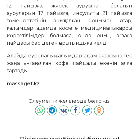
12 пайызға, жүрек ауруынан болатын
ауруларын 17 пайызға, инсультты 21 пайызға
төмендететінін анықталған. Сонымен қатар,
ғалымдар адамда кофеге медициналық қарсы
көрсетілімдер болмаса, онда оның ағзаға
пайдасы бар деген қорытындыға келді.
Алайда еуропалық ғалымдар адам ағзасына тек
жаңа ұнтақталған кофе пайдалы екенін алға
тартады.
massaget.kz
Әлеуметтік желілерде бөлісіңіз:
Пікірлер жоқ. Бірінші болыңыз!