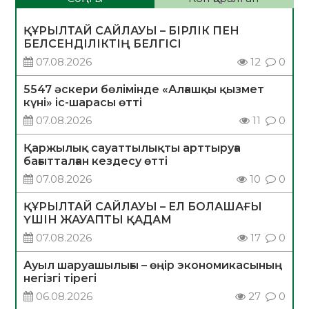
ҚҰРЫЛТАЙ САЙЛАУЫ – БІРЛІК ПЕН
БЕЛСЕНДІЛІКТІҢ БЕЛГІСІ
07.08.2026
12
0
5547 әскери бөлімінде «Алғашқы қызмет
күні» іс-шарасы өтті
07.08.2026
11
0
Қаржылық сауаттылықты арттыруға
бағытталған кездесу өтті
07.08.2026
10
0
ҚҰРЫЛТАЙ САЙЛАУЫ – ЕЛ БОЛАШАҒЫ
ҮШІН ЖАУАПТЫ ҚАДАМ
07.08.2026
17
0
Ауыл шаруашылығы – өңір экономикасының
негізгі тірегі
06.08.2026
27
0