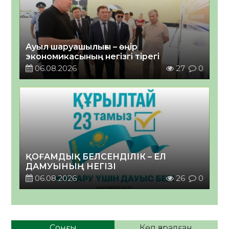
Ауыл шаруашылығы – өңір
экономикасының негізгі тірегі
06.08.2026
27
0
ҚОҒАМДЫҚ БЕЛСЕНДІЛІК – ЕЛ
ДАМУЫНЫҢ НЕГІЗІ
06.08.2026
26
0
Соңғы
Көп қаралған