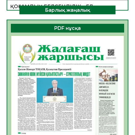
ҚОҒАМДЫҚ БЕЛСЕНДІЛІК – ЕЛ
Барлық жаңалық
ДАМУЫНЫҢ НЕГІЗІ
06.08.2026
26
0
PDF нұсқа
ҚҰРЫЛТАЙ САЙЛАУЫ – БОЛАШАҚҚА
БАСТАР ЖАУАПТЫ ТАҢДАУ
06.08.2026
28
0
Инфекциялық ауруларға қарсы иммундау
жұмыстарының тиімділігі
06.08.2026
29
0
Көкжөтел ауруы туралы
06.08.2026
26
0
АПВ вакцинасы туралы мәлімет
06.08.2026
27
0
Open Air: Қызылорда облысы полиция
департаменті 20 мыңнан астам
көрерменнің қауіпсіздігін қамтамасыз етті