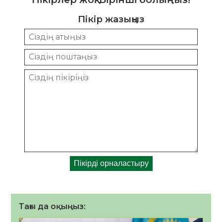
Пікір жазыңыз
Тағы да оқыңыз: