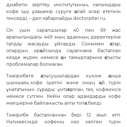
диабетін зерттеу институтының ғалымдары
кофе ішу ұзақ өмір сүруге қалай әсер ететінін
тексерді, – деп хабарлайды doctorpiter.ru.
Ол үшін сарапшылар 40 пен 69 жас
аралығындағы 449 мың адамның деректеріне
талдау жасауды ұйғарды. Сонымен қатар,
олардың әрқайсында сауалнама басталған
кезде жүрек немесе қан тамырларына қатысты
проблемалар болмаған.
Тәжірибеге қатысушылардан күніне қанша
шыныаяқ кофе ішетіні және оның қай түрін
ұнататынын сұрады: ұнтақталған, тез, кофеинсіз
немесе сүтпен. Кейін олар адамдарды кофе
мөлшеріне байланысты алты топқа бөлді.
Тәжірибе басталғаннан бері 12 жыл өтті.
Нәтижесінде кофенің кез келген түрін