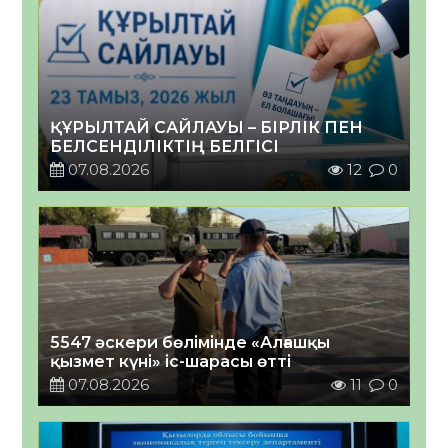
ҚҰРЫЛТАЙ САЙЛАУЫ – БІРЛІК ПЕН
БЕЛСЕНДІЛІКТІҢ БЕЛГІСІ
07.08.2026
12
0
5547 әскери бөлімінде «Алғашқы
қызмет күні» іс-шарасы өтті
07.08.2026
11
0