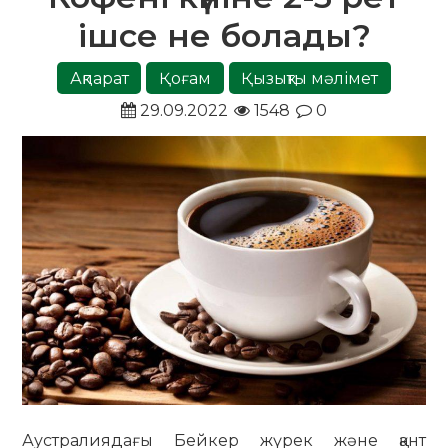
ішсе не болады?
Ақпарат
Қоғам
Қызықты мәлімет
29.09.2022
1548
0
Аустралиядағы Бейкер жүрек және қант