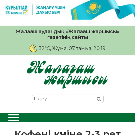
Жалағаш аудандық «Жалағаш жаршысы»
газетінің сайты
32°C
, Жұма, 07 тамыз, 20:19
Кофені күніне 2-3 рет