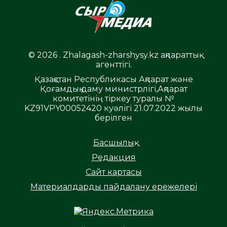
© 2026 . Zhalagash-zharshysy.kz ақпараттық
агенттігі.
Қазақстан Республикасы Ақпарат және
Қоғамдық даму министрлігі,Ақпарат
комитетінің тіркеу туралы №
KZ91VPY00052420 куәлігі 21.07.2022 жылы
берілген
Басшылық
Редакция
Сайт картасы
Материалдарды пайдалану ережелері