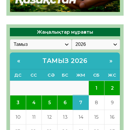
Жаңалықтар мұрағаты
ТАМЫЗ 2026
«
»
ДС
СС
СӘ
БС
ЖМ
СБ
ЖС
1
2
7
3
4
5
6
8
9
10
11
12
13
14
15
16