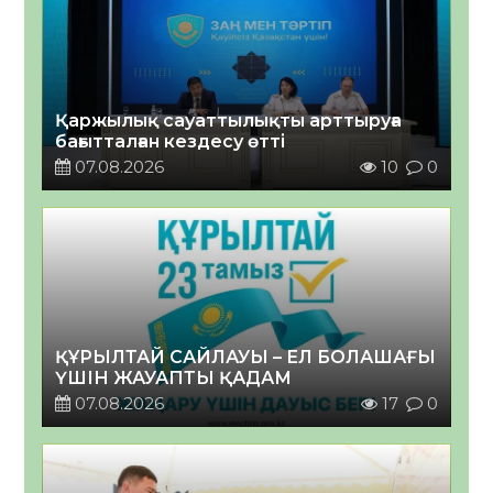
Қаржылық сауаттылықты арттыруға
бағытталған кездесу өтті
07.08.2026
10
0
ҚҰРЫЛТАЙ САЙЛАУЫ – ЕЛ БОЛАШАҒЫ
ҮШІН ЖАУАПТЫ ҚАДАМ
07.08.2026
17
0