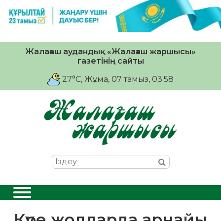
Жалағаш аудандық «Жалағаш жаршысы»
газетінің сайты
27°C
, Жұма, 07 тамыз, 03:58
Күре жолдарда арнайы