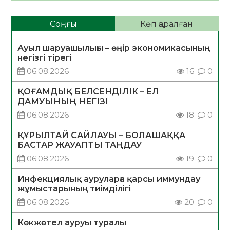
Соңғы
Көп қаралған
Ауыл шаруашылығы – өңір экономикасының
негізгі тірегі
06.08.2026
16
0
ҚОҒАМДЫҚ БЕЛСЕНДІЛІК – ЕЛ
ДАМУЫНЫҢ НЕГІЗІ
06.08.2026
18
0
ҚҰРЫЛТАЙ САЙЛАУЫ – БОЛАШАҚҚА
БАСТАР ЖАУАПТЫ ТАҢДАУ
06.08.2026
19
0
Инфекциялық ауруларға қарсы иммундау
жұмыстарының тиімділігі
06.08.2026
20
0
Көкжөтел ауруы туралы