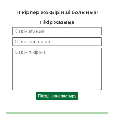
Пікірлер жоқ. Бірінші болыңыз!
Пікір жазыңыз