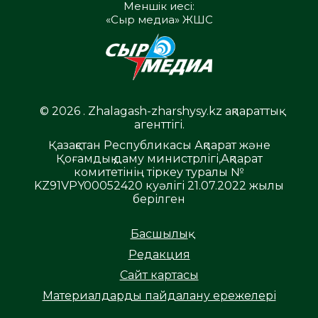
Меншік иесі:
«Сыр медиа» ЖШС
© 2026 . Zhalagash-zharshysy.kz ақпараттық
агенттігі.
Қазақстан Республикасы Ақпарат және
Қоғамдық даму министрлігі,Ақпарат
комитетінің тіркеу туралы №
KZ91VPY00052420 куәлігі 21.07.2022 жылы
берілген
Басшылық
Редакция
Сайт картасы
Материалдарды пайдалану ережелері