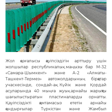
Жол қозғалысы қауіпсіздігін арттыру үшін
жолшылар республикалық маңызы бар М-32
«Самара-Шымкент» және А-2 «Алматы-
Ташкент-Термез» автожолдарының бірқатар
учаскесінде, сондай-ақ Күйік және Қордай
асуларында 40 мыңға жуық арнайы жарықты
шағылыстыратын пластиналарды орнатты.
Қауіпсіздікті қамтамасыз ететін арнайы
қондырғылар Түркістан және Жамбыл