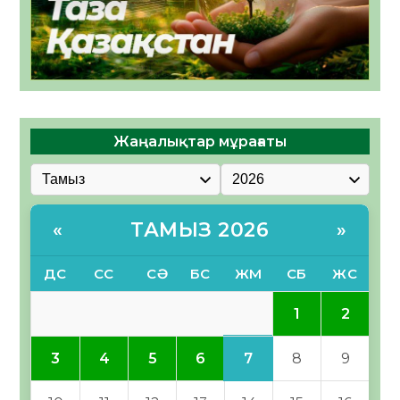
Жаңалықтар мұрағаты
ТАМЫЗ 2026
«
»
ДС
СС
СӘ
БС
ЖМ
СБ
ЖС
1
2
7
3
4
5
6
8
9