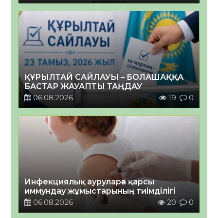
ҚҰРЫЛТАЙ САЙЛАУЫ – БОЛАШАҚҚА
БАСТАР ЖАУАПТЫ ТАҢДАУ
06.08.2026
19
0
Инфекциялық ауруларға қарсы
иммундау жұмыстарының тиімділігі
06.08.2026
20
0