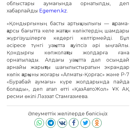
облыстары аумағында орнатылды, деп
хабарлайды
Egemen.kz
.
«Қондырғының басты артықшылығы — қарама-
қарсы бағытта келе жатқан көліктердің шамдары
жүргізушілерге кедергі келтірмейді. Бұл
әсіресе түнгі уақытта қауіпсіз әрі ыңғайлы.
Қондырғы көпжолақты жолдарға ғана
орнатылады. Алдағы уақытта дәл осындай
арнайы жарықты шағылыстыратын экрандар
көлік қарқыны жоғары «Алматы-Қорғас» және Р-7
«Бурабай аумағы» күре жолдарында пайда
болады», деп атап өтті «ҚазАвтоЖол» ҰК АҚ
ресми өкілі Ләззат Стамғазиева.
Әлеуметтік желілерде бөлісіңіз: