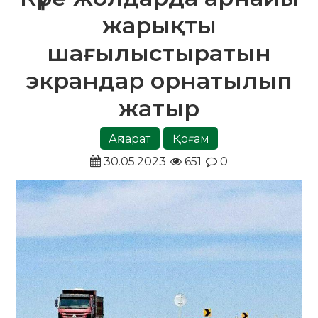
жарықты
шағылыстыратын
экрандар орнатылып
жатыр
Ақпарат
Қоғам
30.05.2023
651
0