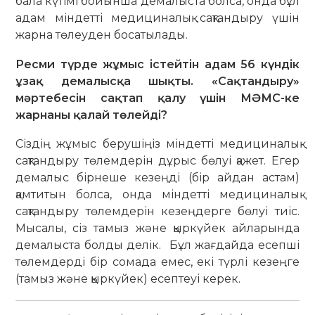
бала күтімі бойынша демалыста болса, онда бұл
адам міндетті медициналық сақтандыру үшін
жарна төлеуден босатылады.
Ресми түрде жұмыс істейтін адам 56 күндік
ұзақ демалысқа шықты. «Сақтандыру»
мәртебесін сақтап қалу үшін МӘМС-ке
жарнаны қалай төлейді?
Сіздің жұмыс берушіңіз міндетті медициналық
сақтандыру төлемдерін дұрыс бөлуі қажет. Егер
демалыс бірнеше кезеңді (бір айдан астам)
қамтитын болса, онда міндетті медициналық
сақтандыру төлемдерін кезеңдерге бөлуі тиіс.
Мысалы, сіз тамыз және қыркүйек айларында
демалыста болды делік. Бұл жағдайда есепші
төлемдерді бір сомада емес, екі түрлі кезеңге
(тамыз және қыркүйек) есептеуі керек.