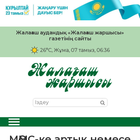
Жалағаш аудандық «Жалағаш жаршысы»
газетінің сайты
26°C
, Жұма, 07 тамыз, 06:36
МӘМС-ке артық немесе