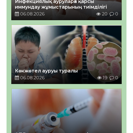
Инфекциялық ауруларға қарсы
иммундау жұмыстарының тиімділігі
06.08.2026
20
0
Көкжөтел ауруы туралы
06.08.2026
19
0