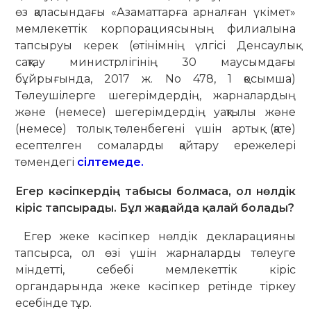
өз қаласындағы «Азаматтарға арналған үкімет»
мемлекеттік корпорациясының филиалына
тапсыруы керек (өтінімнің үлгісі Денсаулық
сақтау министрлігінің 30 маусымдағы
бұйрығында, 2017 ж. No 478, 1 қосымша)
Төлеушілерге шегерімдердің, жарналардың
және (немесе) шегерімдердің уақтылы және
(немесе) толық төленбегені үшін артық (қате)
есептелген сомаларды қайтару ережелері
төмендегі
сілтемеде.
Егер кәсіпкердің табысы болмаса, ол нөлдік
кіріс тапсырады. Бұл жағдайда қалай болады?
Егер жеке кәсіпкер нөлдік декларацияны
тапсырса, ол өзі үшін жарналарды төлеуге
міндетті, себебі мемлекеттік кіріс
органдарында жеке кәсіпкер ретінде тіркеу
есебінде тұр.