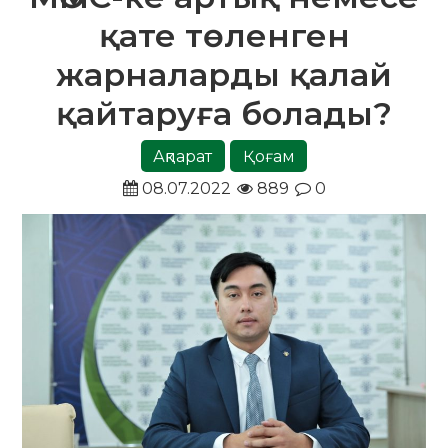
қате төленген
жарналарды қалай
қайтаруға болады?
Ақпарат
Қоғам
08.07.2022
889
0