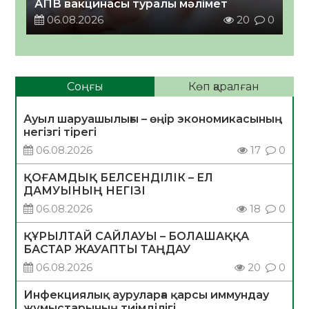
АПВ вакцинасы туралы мәлімет
06.08.2026
20
0
Соңғы
Көп қаралған
Ауыл шаруашылығы – өңір экономикасының
негізгі тірегі
06.08.2026
17
0
ҚОҒАМДЫҚ БЕЛСЕНДІЛІК – ЕЛ
ДАМУЫНЫҢ НЕГІЗІ
06.08.2026
18
0
ҚҰРЫЛТАЙ САЙЛАУЫ – БОЛАШАҚҚА
БАСТАР ЖАУАПТЫ ТАҢДАУ
06.08.2026
20
0
Инфекциялық ауруларға қарсы иммундау
жұмыстарының тиімділігі