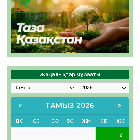
Жаңалықтар мұрағаты
ТАМЫЗ 2026
«
»
ДС
СС
СӘ
БС
ЖМ
СБ
ЖС
1
2