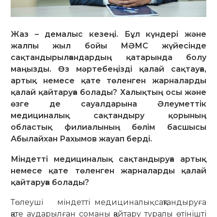
Жаз – демалыс кезеңі. Бұл күндері және
жалпы жыл бойы МӘМС жүйесінде
сақтандырылғандардың қатарында болу
маңызды. Өз мәртебеңізді қалай сақтауға,
артық немесе қате төленген жарналарды
қалай қайтаруға болады? Халықтың осы және
өзге де сауалдарына Әлеуметтік
медициналық сақтандыру қорының
областық филиалының бөлім басшысы
Абылайхан Рахымов жауап берді.
Міндетті медициналық сақтандыруға артық
немесе қате төленген жарналарды қалай
қайтаруға болады?
Төлеуші міндетті медициналық сақтандыруға
қате аударылған соманы қайтару туралы өтінішті