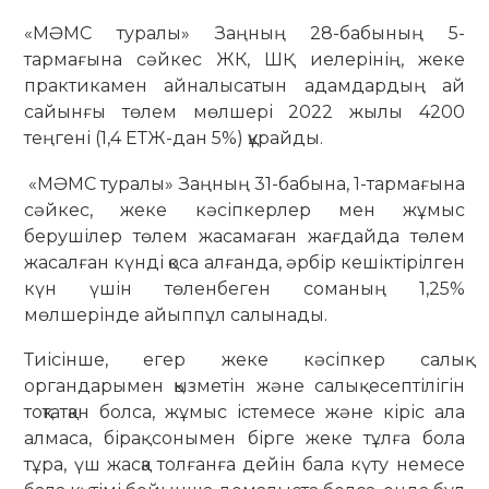
«МӘМС туралы» Заңның 28-бабының 5-
тармағына сәйкес ЖК, ШҚ иелерінің, жеке
практикамен айналысатын адамдардың ай
сайынғы төлем мөлшері 2022 жылы 4200
теңгені (1,4 ЕТЖ-дан 5%) құрайды.
«МӘМС туралы» Заңның 31-бабына, 1-тармағына
сәйкес, жеке кәсіпкерлер мен жұмыс
берушілер төлем жасамаған жағдайда төлем
жасалған күнді қоса алғанда, әрбір кешіктірілген
күн үшін төленбеген соманың 1,25%
мөлшерінде айыппұл салынады.
Тиісінше, егер жеке кәсіпкер салық
органдарымен қызметін және салық есептілігін
тоқтатқан болса, жұмыс істемесе және кіріс ала
алмаса, бірақ сонымен бірге жеке тұлға бола
тұра, үш жасқа толғанға дейін бала күту немесе