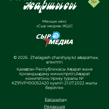
16+
Меншік иесі:
«Сыр медиа» ЖШС
© 2026 . Zhalagash-zharshysy.kz ақпараттық
агенттігі.
Қазақстан Республикасы Ақпарат және
Қоғамдық даму министрлігі,Ақпарат
комитетінің тіркеу туралы №
KZ91VPY00052420 куәлігі 21.07.2022 жылы
берілген
Басшылық
Редакция