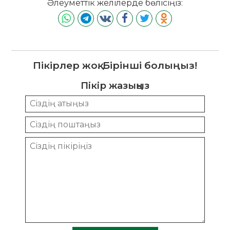
Әлеуметтік желілерде бөлісіңіз:
Пікірлер жоқ. Бірінші болыңыз!
Пікір жазыңыз