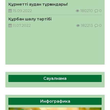
Құрметті аудан тұрғындары!
ӘРБІР ДАУЫС – ҚОҒАМ ДАМУЫНА
15.09.2022
180210
0
ҚОСЫЛҒАН ҮЛЕС
Құрбан шалу тәртібі
05.08.2026
38
0
11.07.2022
182213
0
Сауалнама
Инфографика