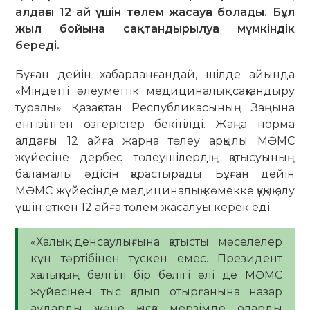
алдағы 12 ай үшін төлем жасауға болады. Бұл
жыл бойына сақтандырылуға мүмкіндік
береді.
Бұған дейін хабарланғандай, шілде айында
«Міндетті әлеуметтік медициналық сақтандыру
туралы» Қазақстан Республикасының Заңына
енгізілген өзгерістер бекітілді. Жаңа норма
алдағы 12 айға жарна төлеу арқылы МӘМС
жүйесіне дербес төлеушілердің қатысуының
баламалы әдісін қарастырады. Бұған дейін
МӘМС жүйесінде медициналық көмекке құқық алу
үшін өткен 12 айға төлем жасалуы керек еді.
«Халық денсаулығына қатысты мәселелер
күн тәртібінен түскен емес. Президент
халықтың белгілі бір бөлігі әлі де МӘМС
жүйесінен тыс қалып отырғанына назар
аударды және қысқа мерзімде оларды