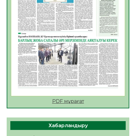
АПВ вакцинасы туралы мәлімет
06.08.2026
26
0
Open Air: Қызылорда облысы полиция
департаменті 20 мыңнан астам
көрерменнің қауіпсіздігін қамтамасыз етті
06.08.2026
38
0
ҚЫЗЫЛОРДАДА «САНАЛЫ ҰРПАҚ –
ЖАРҚЫН БОЛАШАҚ» АТТЫ КЕҢЕЙТІЛГЕН
МӘЖІЛІС ӨТТІ
05.08.2026
38
0
Қазақстан Орталық Азиядағы көшуге ең
қолайлы ел атанды
05.08.2026
39
0
PDF мұрағат
Өрт қауіпсіздігі талаптарын сақтау – әр
азаматтың міндеті
Хабарландыру
05.08.2026
39
0