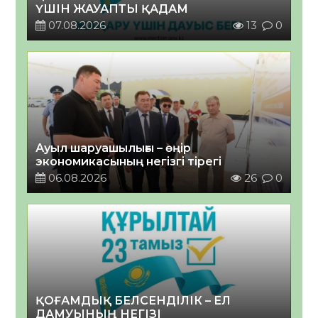
ҮШІН ЖАУАПТЫ ҚАДАМ
07.08.2026
13
0
Ауыл шаруашылығы – өңір
экономикасының негізгі тірегі
06.08.2026
26
0
ҚОҒАМДЫҚ БЕЛСЕНДІЛІК – ЕЛ
ДАМУЫНЫҢ НЕГІЗІ