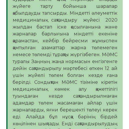
жүйеге тарту бойынша шаралар
қабылдауды тапсырды. Міндетті әлеуметтік
медициналық сақтандыру жүйесі 2020
жылдан бастап іске қосылғанына және
жарналар барлығына міндетті екеніне
қарамастан, кейбір бейресми жұмыспен
қамтылған азаматтар жарна төлемеген
немесе төлемді тұрақты жүргізбеген. МӘМС
туралы Заңның жаңа нормасын енгізгенге
дейін сақтандырылу мәртебесі өткен 12 ай
үшін жүйелі төлем болған кезде ғана
берілді. Сондықтан МӘМС тізіміне кіретін
медициналық көмек алу қажеттілігі
туындаған кезде сақтандырылмаған
адамдар төлем жасамаған айлар үшін
жарналарды, яғни берешекті төлеуі керек
еді. Алайда бұл нұсқа бәрінің бірдей
көңілінен шықпады. Енді сақтандырылудың