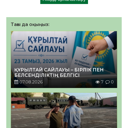
Тағы да оқыңыз:
ҚҰРЫЛТАЙ САЙЛАУЫ – БІРЛІК ПЕН
БЕЛСЕНДІЛІКТІҢ БЕЛГІСІ
07.08.2026
7
0