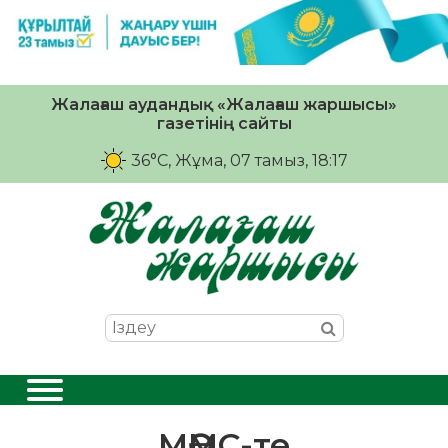
Жалағаш аудандық «Жалағаш жаршысы»
газетінің сайты
36°C
, Жұма, 07 тамыз, 18:17
МӘМС-те