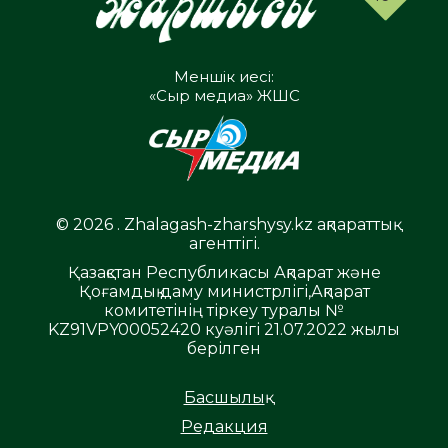
Меншік иесі:
«Сыр медиа» ЖШС
© 2026 . Zhalagash-zharshysy.kz ақпараттық
агенттігі.
Қазақстан Республикасы Ақпарат және
Қоғамдық даму министрлігі,Ақпарат
комитетінің тіркеу туралы №
KZ91VPY00052420 куәлігі 21.07.2022 жылы
берілген
Басшылық
Редакция