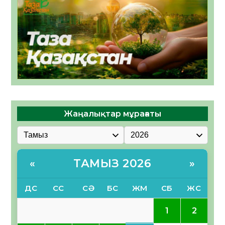
Жаңалықтар мұрағаты
ТАМЫЗ 2026
«
»
ДС
СС
СӘ
БС
ЖМ
СБ
ЖС
1
2