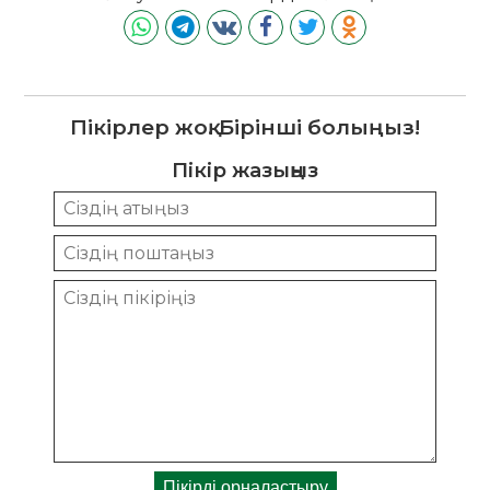
Пікірлер жоқ. Бірінші болыңыз!
Пікір жазыңыз