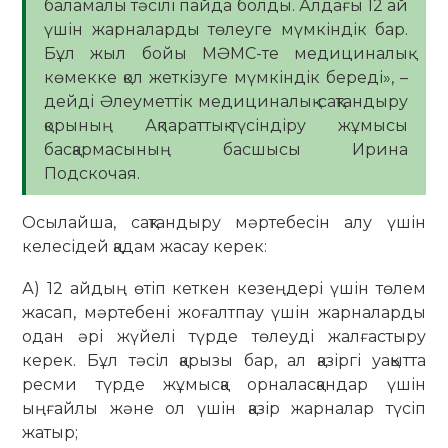
баламалы тәсілі пайда болды. Алдағы 12 ай
үшін жарналарды төлеуге мүмкіндік бар.
Бұл жыл бойы МӘМС-те медициналық
көмекке қол жеткізуге мүмкіндік береді», –
дейді Әлеуметтік медициналық сақтандыру
қорының Ақпараттық-түсіндіру жұмысы
басқармасының басшысы Ирина
Подскочая.
Осылайша, сақтандыру мәртебесін алу үшін
келесідей қадам жасау керек:
А) 12 айдың өтіп кеткен кезеңдері үшін төлем
жасап, мәртебені жоғалтпау үшін жарналарды
одан әрі жүйелі түрде төлеуді жалғастыру
керек. Бұл тәсіл қарызы бар, ал қазіргі уақытта
ресми түрде жұмысқа орналасқандар үшін
ыңғайлы және ол үшін қазір жарналар түсіп
жатыр;