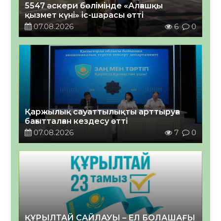
5547 әскери бөлімінде «Алғашқы
қызмет күні» іс-шарасы өтті
07.08.2026
6
0
Қаржылық сауаттылықты арттыруға
бағытталған кездесу өтті
07.08.2026
7
0
ҚҰРЫЛТАЙ САЙЛАУЫ – ЕЛ БОЛАШАҒЫ