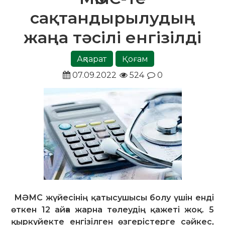
сақтандырылудың
жаңа тәсілі енгізілді
Ақпарат
Қоғам
07.09.2022
524
0
МӘМС жүйесінің қатысушысы болу үшін енді
өткен 12 айға жарна төлеудің қажеті жоқ. 5
қыркүйекте енгізілген өзгерістерге сәйкес,