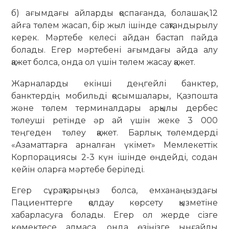
б) ағымдағы айларды қоспағанда, болашақ 12
айға төлем жасап, бір жыл ішінде сақтандырылу
керек. Мәртебе келесі айдан бастап пайда
болады. Егер мәртебені ағымдағы айда алу
қажет болса, онда ол үшін төлем жасау қажет.
Жарналарды екінші деңгейлі банктер,
банктердің мобильді қосымшалары, Қазпошта
және төлем терминалдары арқылы дербес
төлеуші ретінде әр ай үшін жеке 3 000
теңгеден төлеу қажет. Барлық төлемдерді
«Азаматтарға арналған үкімет» Мемлекеттік
Корпорациясы 2-3 күн ішінде өңдейді, содан
кейін оларға мәртебе беріледі.
Егер сұрақтарыңыз болса, емханаңыздағы
Пациенттерге қолдау көрсету қызметіне
хабарласуға болады. Егер ол жерде сізге
көмектесе алмаса, онда өзіңізге ыңғайлы