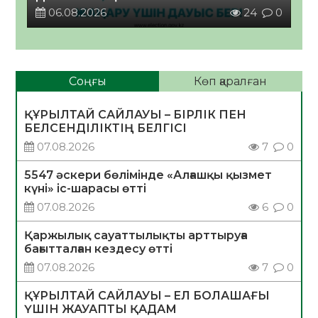
06.08.2026
24
0
Соңғы
Көп қаралған
ҚҰРЫЛТАЙ САЙЛАУЫ – БІРЛІК ПЕН
БЕЛСЕНДІЛІКТІҢ БЕЛГІСІ
07.08.2026
7
0
5547 әскери бөлімінде «Алғашқы қызмет
күні» іс-шарасы өтті
07.08.2026
6
0
Қаржылық сауаттылықты арттыруға
бағытталған кездесу өтті
07.08.2026
7
0
ҚҰРЫЛТАЙ САЙЛАУЫ – ЕЛ БОЛАШАҒЫ
ҮШІН ЖАУАПТЫ ҚАДАМ