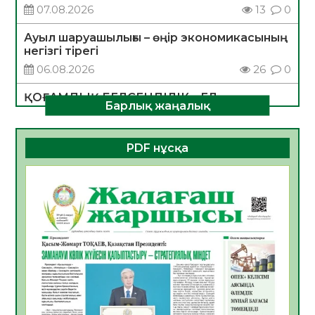
07.08.2026
13
0
Ауыл шаруашылығы – өңір экономикасының
негізгі тірегі
06.08.2026
26
0
ҚОҒАМДЫҚ БЕЛСЕНДІЛІК – ЕЛ
Барлық жаңалық
ДАМУЫНЫҢ НЕГІЗІ
06.08.2026
24
0
PDF нұсқа
ҚҰРЫЛТАЙ САЙЛАУЫ – БОЛАШАҚҚА
БАСТАР ЖАУАПТЫ ТАҢДАУ
06.08.2026
27
0
Инфекциялық ауруларға қарсы иммундау
жұмыстарының тиімділігі
06.08.2026
28
0
Көкжөтел ауруы туралы
06.08.2026
25
0