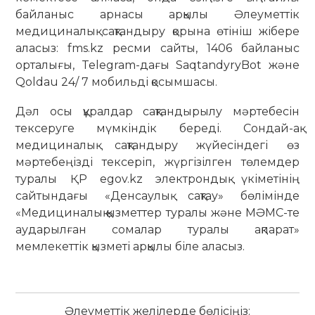
байланыс арнасы арқылы Әлеуметтік
медициналық сақтандыру қорына өтініш жібере
аласыз: fms.kz ресми сайты, 1406 байланыс
орталығы, Telegram-дағы SaqtandyryBot және
Qoldau 24/ 7 мобильді қосымшасы.
Дәл осы құралдар сақтандырылу мәртебесін
тексеруге мүмкіндік береді. Сондай-ақ
медициналық сақтандыру жүйесіндегі өз
мәртебеңізді тексеріп, жүргізілген төлемдер
туралы ҚР egov.kz электрондық үкіметінің
сайтындағы «Денсаулық сақтау» бөлімінде
«Медициналық қызметтер туралы және МӘМС-те
аударылған сомалар туралы ақпарат»
мемлекеттік қызметі арқылы біле аласыз.
Әлеуметтік желілерде бөлісіңіз: