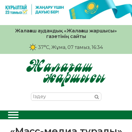
Жалағаш аудандық «Жалағаш жаршысы»
газетінің сайты
37°C
, Жұма, 07 тамыз, 16:34
«Масс-медиа туралы»