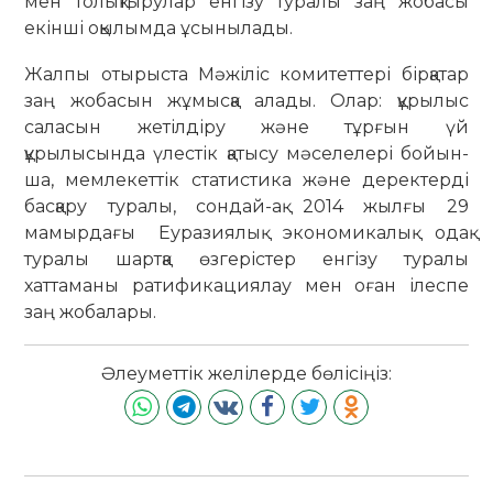
мен толық­тырулар енгізу туралы заң жобасы
екінші оқылымда ұсынылады.
Жалпы отырыста Мәжіліс комитеттері бірқатар
заң жобасын жұмысқа алады. Олар: құрылыс
саласын жетілдіру және тұрғын үй
құрылысында үлес­тік қатысу мәселелері бойын­
ша, мемлекеттік статистика және де­ректерді
басқару туралы, сондай-ақ 2014 жылғы 29
мамырдағы Еура­зиялық экономикалық одақ
туралы шартқа өзгерістер енгі­зу туралы
хаттаманы ратификация­лау мен оған ілеспе
заң жобалары.
Әлеуметтік желілерде бөлісіңіз: