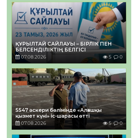
ҚҰРЫЛТАЙ САЙЛАУЫ – БІРЛІК ПЕН
БЕЛСЕНДІЛІКТІҢ БЕЛГІСІ
07.08.2026
5
0
5547 әскери бөлімінде «Алғашқы
қызмет күні» іс-шарасы өтті
07.08.2026
5
0