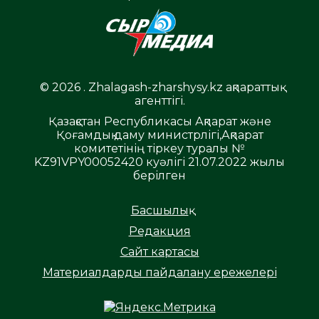
© 2026 . Zhalagash-zharshysy.kz ақпараттық
агенттігі.
Қазақстан Республикасы Ақпарат және
Қоғамдық даму министрлігі,Ақпарат
комитетінің тіркеу туралы №
KZ91VPY00052420 куәлігі 21.07.2022 жылы
берілген
Басшылық
Редакция
Сайт картасы
Материалдарды пайдалану ережелері