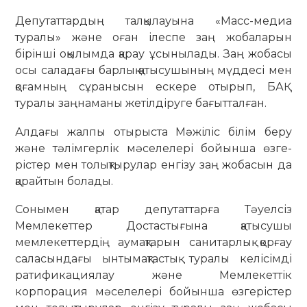
Депутаттардың талқылауына «Масс-медиа
туралы» және оған ілеспе заң жобаларын
бірінші оқылымда қарау ұсынылады. Заң жобасы
осы саладағы бар­лық қатысушының мүддесі мен
қоғамның сұранысын ескере отырып, БАҚ
туралы заңнаманы жетілдіруге бағытталған.
Алдағы жалпы отырыста Мәжіліс білім беру
және тәлім­герлік мәселелері бойынша өзге­
рістер мен толықтырулар енгізу заң жобасын да
қарайтын болады.
Сонымен қатар депутаттар­ға Тәуелсіз
Мемлекеттер Достас­тығына қатысушы
мемлекет­тердің аумақтарын санита­р­лық қорғау
саласындағы ынтымақтастық туралы келі­сімді
ратификациялау және Мем­лекеттік
корпорация мәселе­лері бойынша өзгерістер