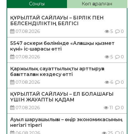
Соңғы
Көп қаралған
ҚҰРЫЛТАЙ САЙЛАУЫ – БІРЛІК ПЕН
БЕЛСЕНДІЛІКТІҢ БЕЛГІСІ
07.08.2026
5
0
5547 әскери бөлімінде «Алғашқы қызмет
күні» іс-шарасы өтті
07.08.2026
5
0
Қаржылық сауаттылықты арттыруға
бағытталған кездесу өтті
07.08.2026
6
0
ҚҰРЫЛТАЙ САЙЛАУЫ – ЕЛ БОЛАШАҒЫ
ҮШІН ЖАУАПТЫ ҚАДАМ
07.08.2026
11
0
Ауыл шаруашылығы – өңір экономикасының
негізгі тірегі
06.08.2026
25
0