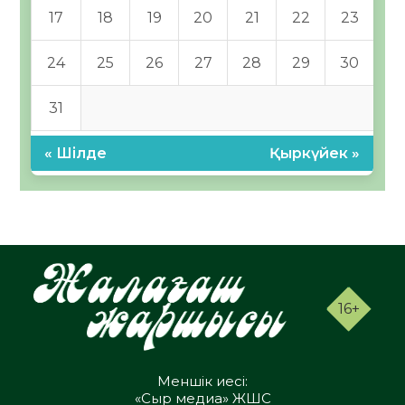
17
18
19
20
21
22
23
24
25
26
27
28
29
30
31
« Шілде
Қыркүйек »
16+
Меншік иесі:
«Сыр медиа» ЖШС