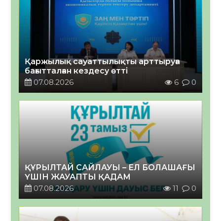
Қаржылық сауаттылықты арттыруға
бағытталған кездесу өтті
07.08.2026
6
0
ҚҰРЫЛТАЙ САЙЛАУЫ – ЕЛ БОЛАШАҒЫ
ҮШІН ЖАУАПТЫ ҚАДАМ
07.08.2026
11
0