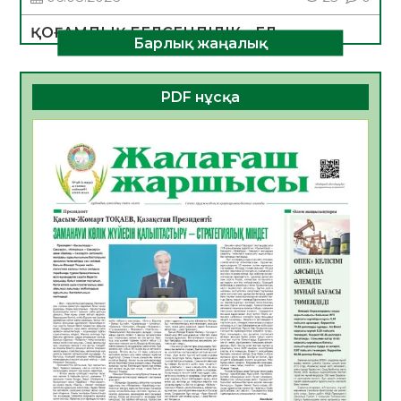
ҚОҒАМДЫҚ БЕЛСЕНДІЛІК – ЕЛ
Барлық жаңалық
ДАМУЫНЫҢ НЕГІЗІ
06.08.2026
23
0
PDF нұсқа
ҚҰРЫЛТАЙ САЙЛАУЫ – БОЛАШАҚҚА
БАСТАР ЖАУАПТЫ ТАҢДАУ
06.08.2026
26
0
Инфекциялық ауруларға қарсы иммундау
жұмыстарының тиімділігі
06.08.2026
27
0
Көкжөтел ауруы туралы
06.08.2026
24
0
АПВ вакцинасы туралы мәлімет
06.08.2026
25
0
Open Air: Қызылорда облысы полиция
департаменті 20 мыңнан астам