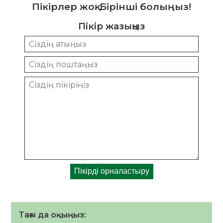
Пікірлер жоқ. Бірінші болыңыз!
Пікір жазыңыз
Тағы да оқыңыз: