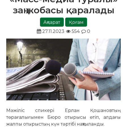
заң жобасы қаралады
Ақпарат
Қоғам
27.11.2023
554
0
Мәжіліс спикері Ерлан Қошановтың
төрағалығымен Бюро отырысы өтіп, алдағы
жалпы отырыстың күн тәртібі нақтыланды.