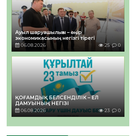
Ауыл шаруашылығы – өңір
экономикасының негізгі тірегі
06.08.2026
25
0
ҚОҒАМДЫҚ БЕЛСЕНДІЛІК – ЕЛ
ДАМУЫНЫҢ НЕГІЗІ
06.08.2026
23
0