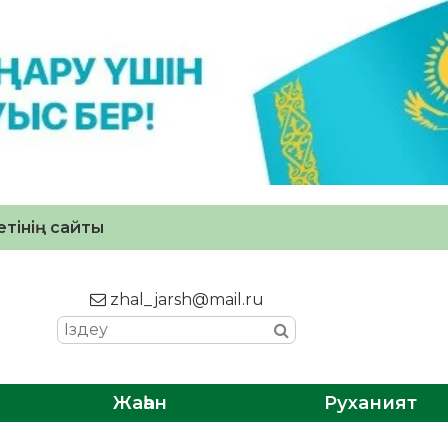
тінің сайты
zhal_jarsh@mail.ru
Жаһан
Руханият