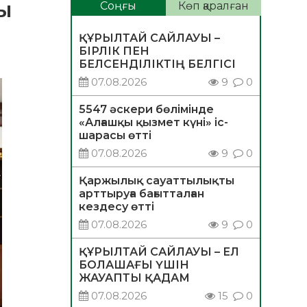
ы
Соңғы
Көп қаралған
ҚҰРЫЛТАЙ САЙЛАУЫ –
БІРЛІК ПЕН
БЕЛСЕНДІЛІКТІҢ БЕЛГІСІ
07.08.2026
9
0
5547 әскери бөлімінде
«Алғашқы қызмет күні» іс-
шарасы өтті
07.08.2026
9
0
Қаржылық сауаттылықты
арттыруға бағытталған
кездесу өтті
07.08.2026
9
0
ҚҰРЫЛТАЙ САЙЛАУЫ – ЕЛ
БОЛАШАҒЫ ҮШІН
ЖАУАПТЫ ҚАДАМ
07.08.2026
15
0