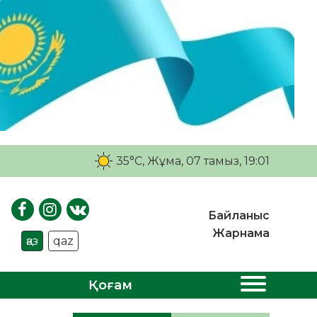
35°C
, Жұма, 07 тамыз, 19:01
Байланыс
Жарнама
қаз
qaz
Қоғам