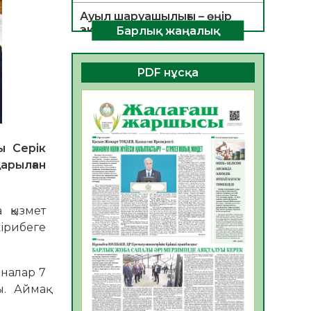
Ауыл шаруашылығы – өңір
экономикасының негізгі
Барлық жаңалық
тірегі
06.08.2026
26
0
PDF нұсқа
ҚОҒАМДЫҚ БЕЛСЕНДІЛІК –
ЕЛ ДАМУЫНЫҢ НЕГІЗІ
06.08.2026
24
0
ҚҰРЫЛТАЙ САЙЛАУЫ –
ы Серік
БОЛАШАҚҚА БАСТАР
арылған
ЖАУАПТЫ ТАҢДАУ
06.08.2026
27
0
 қызмет
Инфекциялық ауруларға
ірибеге
қарсы иммундау
жұмыстарының тиімділігі
06.08.2026
28
0
аналар 7
. Аймақ
Көкжөтел ауруы туралы
06.08.2026
25
0