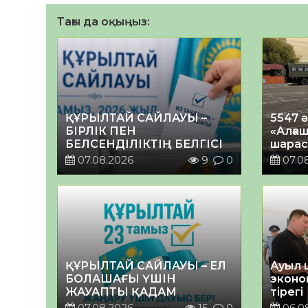
Тағы да оқыңыз:
ҚҰРЫЛТАЙ САЙЛАУЫ –
5547 
БІРЛІК ПЕН
«Алғаш
БЕЛСЕНДІЛІКТІҢ БЕЛГІСІ
шарас
07.08.2026
9
0
07.0
ҚҰРЫЛТАЙ САЙЛАУЫ – ЕЛ
Ауыл 
БОЛАШАҒЫ ҮШІН
эконо
ЖАУАПТЫ ҚАДАМ
тірегі
07.08.2026
15
0
06.0