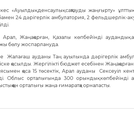
с «Ауылдық денсаулық сақтауды жаңғырту» ұлттық
обамен 24 дәрігерлік амбулатория, 2 фельдшерлік-а
лді.
Арал, Жаңақорған, Қазалы көпбейінді аудандық а
ржы бөлу жоспарлануда.
нде Жалағаш ауданы Таң ауылында дәрігерлік амбул
ске қосылды. Жергілікті бюджет есебінен Жаңақорға
сымен қоса 15 төсектік, Арал ауданы Сексеуіл кен
ілді. Облыс орталығында 300 орындық көпбейінді 
ық қан орталығы жаңа ғимаратқа орналасты.