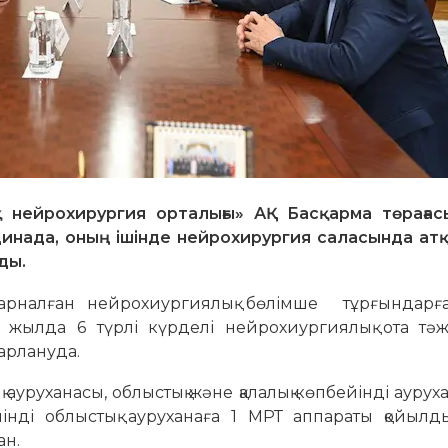
 нейрохирургия орталығы» АҚ Басқарма төрағас
инада, оның ішінде нейрохирургия саласында атқ
ды.
рналған нейрохиургиялық бөлімше тұрғындарға
р жылда 6 түрлі күрделі нейрохиургиялық ота тәж
арлануда.
 ауруханасы, облыстық және қалалық көпбейінді аурух
йінді облыстық ауруханаға 1 МРТ аппараты қойылды
ан.