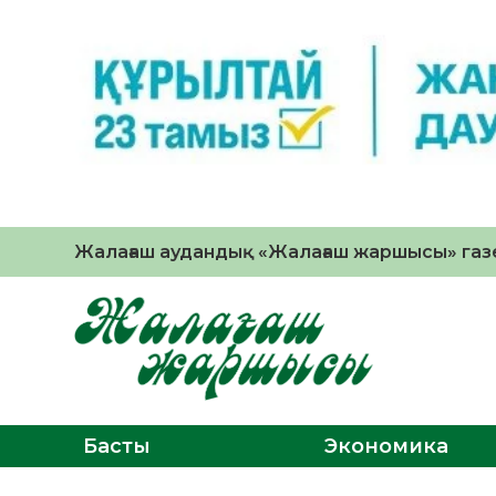
Жалағаш аудандық «Жалағаш жаршысы» газе
Басты
Экономика