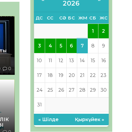
2026
ДС
СС
СӘ
БС
ЖМ
СБ
ЖС
1
2
7
3
4
5
6
8
9
қты
10
11
12
13
14
15
16
9
0
17
18
19
20
21
22
23
24
25
26
27
28
29
30
31
ЛІК
« Шілде
Қыркүйек »
ЗІ
4
0