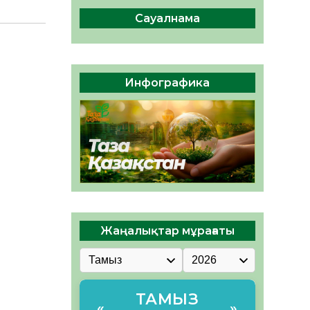
сақтау – әр азаматтың
міндеті
Сауалнама
05.08.2026
39
0
Руслан Рүстемұлы облыс
әкімінің кеңесшісі болып
Инфографика
тағайындалды
05.08.2026
37
0
Жаңалықтар мұрағаты
ТАМЫЗ
«
»