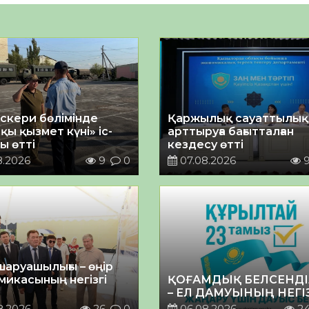
әскери бөлімінде
Қаржылық сауаттылы
қы қызмет күні» іс-
арттыруға бағытталған
ы өтті
кездесу өтті
8.2026
9
0
07.08.2026
шаруашылығы – өңір
микасының негізгі
ҚОҒАМДЫҚ БЕЛСЕНДІ
– ЕЛ ДАМУЫНЫҢ НЕГІ
8.2026
26
0
06.08.2026
2