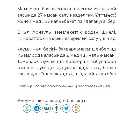
Мемлекет басшысының тапсырмасына сәйке
аясында 27 нысан салу көзделген. Ұлттық ж
және 1 медициналық бекет пайдалануға бері
Биыл Арнаулы мемлекеттік қордан Шиелі, 
ғимараттарына қосымша құрылыс салу үшін қа
«Ауыл – ел бесігі» бағдарламасы шеңбері
Қызылорда қаласында 2 медициналық нысан і
Төменарық ауылында дәрігерлік амбулатория
төсектік ауылдық аурухана қолданысқа бер
салынуда. Өткен жылдың шілде айында облыст
Фото: Қызылорда облысы әкімінің баспасөз қызметі
Әлеуметтік желілерде бөлісіңіз: