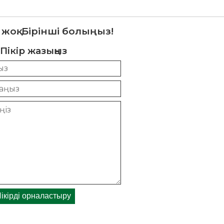
 жоқ. Бірінші болыңыз!
Пікір жазыңыз