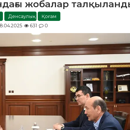
дағы жобалар талқыланд
Денсаулық
Қоғам
8.04.2025
631
0