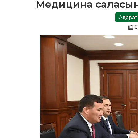
Медицина саласын
Ақпарат
0