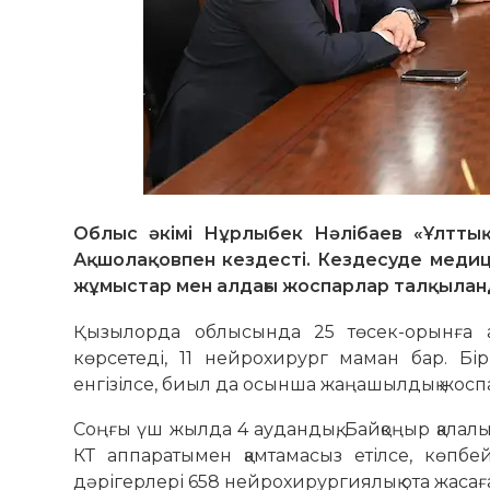
Облыс әкімі Нұрлыбек Нәлібаев «Ұлттық
Ақшолақовпен кездесті. Кездесуде медиц
жұмыстар мен алдағы жоспарлар талқылан
Қызылорда облысында 25 төсек-орынға а
көрсетеді, 11 нейрохирург маман бар. Бі
енгізілсе, биыл да осынша жаңашылдық жосп
Соңғы үш жылда 4 аудандық, Байқоңыр қалалық
КТ аппаратымен қамтамасыз етілсе, көпбе
дәрігерлері 658 нейрохирургиялық ота жасағ