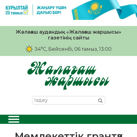
Жалағаш аудандық «Жалағаш жаршысы»
газетінің сайты
34°C
, Бейсенбі, 06 тамыз, 13:00
Мемлекеттік грантқа