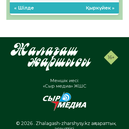
« Шілде
Қыркүйек »
16+
Меншік иесі:
«Сыр медиа» ЖШС
© 2026 . Zhalagash-zharshysy.kz ақпараттық
агенттігі.