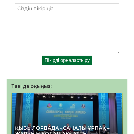
Тағы да оқыңыз:
ҚЫЗЫЛОРДАДА «САНАЛЫ ҰРПАҚ –
ЖАРҚЫН БОЛАШАҚ» АТТЫ