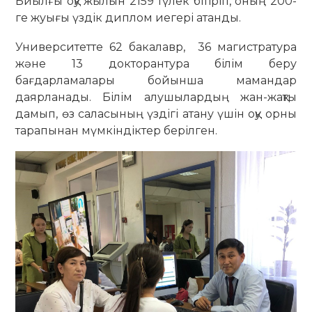
Биылғы оқу жылын 2159 түлек бітіріп, оның 200-
ге жуығы үздік диплом иегері атанды.
Университетте 62 бакалавр, 36 магистратура
және 13 докторантура білім беру
бағдарламалары бойынша мамандар
даярланады. Білім алушылардың жан-жақты
дамып, өз саласының үздігі атану үшін оқу орны
тарапынан мүмкіндіктер берілген.