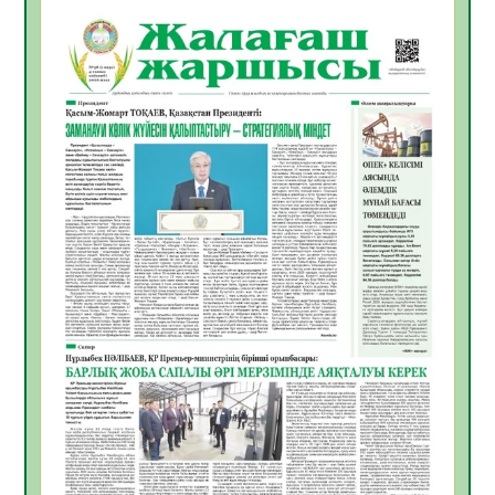
Қазақстандықтардың 72,3%-ы жаңа
Құрылтай үшін дауыс беруге дайын
05.08.2026
21
0
ӘРБІР ДАУЫС – ҚОҒАМ ДАМУЫНА
ҚОСЫЛҒАН ҮЛЕС
05.08.2026
27
0
ҚҰРЫЛТАЙ САЙЛАУЫ – БІРЛІК ПЕН
ЖАУАПКЕРШІЛІККЕ БАСТАЙТЫН ҚАДАМ
05.08.2026
26
0
Мектептен – Ұлттық ұлан сапына
04.08.2026
36
0
Үкіметтік емес ұйымдарға арналған
сыйлықақы конкурсына өтінім қабылдау
басталды
04.08.2026
40
0
Үкіметте Президенттің отандық тауарды