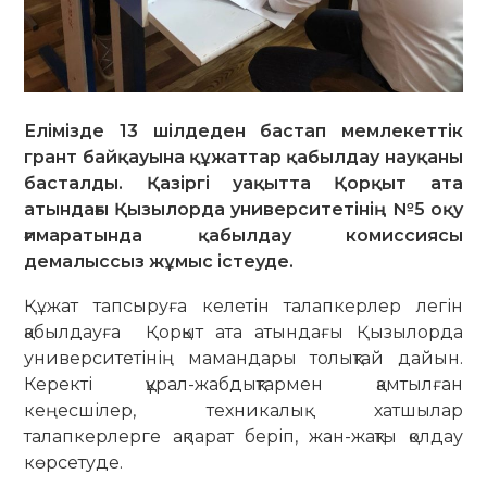
Елімізде 13 шілдеден бастап мемлекеттік
грант байқауына құжаттар қабылдау науқаны
басталды. Қазіргі уақытта Қорқыт ата
атындағы Қызылорда университетінің №5 оқу
ғимаратында қабылдау комиссиясы
демалыссыз жұмыс істеуде.
Құжат тапсыруға келетін талапкерлер легін
қабылдауға Қорқыт ата атындағы Қызылорда
университетінің мамандары толықтай дайын.
Керекті құрал-жабдықтармен қамтылған
кеңесшілер, техникалық хатшылар
талапкерлерге ақпарат беріп, жан-жақты қолдау
көрсетуде.