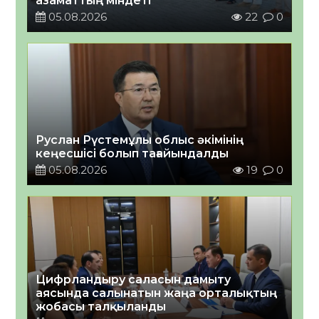
азаматтың міндеті
05.08.2026
22
0
Руслан Рүстемұлы облыс әкімінің
кеңесшісі болып тағайындалды
05.08.2026
19
0
Цифрландыру саласын дамыту
аясында салынатын жаңа орталықтың
жобасы талқыланды