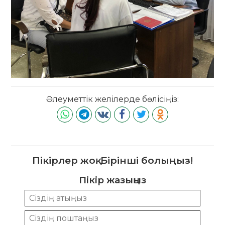
Әлеуметтік желілерде бөлісіңіз:
Пікірлер жоқ. Бірінші болыңыз!
Пікір жазыңыз