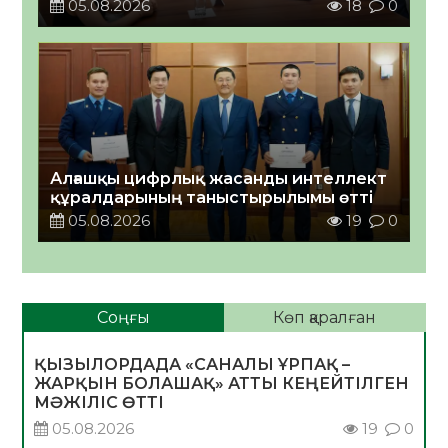
05.08.2026
18
0
Алғашқы цифрлық жасанды интеллект
құралдарының таныстырылымы өтті
05.08.2026
19
0
Соңғы
Көп қаралған
ҚЫЗЫЛОРДАДА «САНАЛЫ ҰРПАҚ –
ЖАРҚЫН БОЛАШАҚ» АТТЫ КЕҢЕЙТІЛГЕН
МӘЖІЛІС ӨТТІ
05.08.2026
19
0