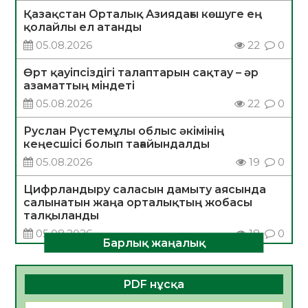
Қазақстан Орталық Азиядағы көшуге ең
қолайлы ел атанды
05.08.2026
22
0
Өрт қауіпсіздігі талаптарын сақтау – әр
азаматтың міндеті
05.08.2026
22
0
Руслан Рүстемұлы облыс әкімінің
кеңесшісі болып тағайындалды
05.08.2026
19
0
Цифрландыру саласын дамыту аясында
салынатын жаңа орталықтың жобасы
талқыланды
05.08.2026
18
0
Барлық жаңалық
Алғашқы цифрлық жасанды интеллект
құралдарының таныстырылымы өтті
PDF нұсқа
05.08.2026
19
0