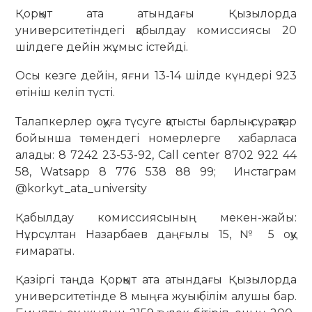
Қорқыт ата атындағы Қызылорда
университетіндегі қабылдау комиссиясы 20
шілдеге дейін жұмыс істейді.
Осы кезге дейін, яғни 13-14 шілде күндері 923
өтініш келіп түсті.
Талапкерлер оқуға түсуге қатысты барлық сұрақтар
бойынша төмендегі номерлерге хабарласа
алады: 8 7242 23-53-92, Call center 8702 922 44
58, Watsapp 8 776 538 88 99; Инстаграм
@korkyt_ata_university
Қабылдау комиссиясының мекен-жайы:
Нұрсұлтан Назарбаев даңғылы 15, № 5 оқу
ғимараты.
Қазіргі таңда Қорқыт ата атындағы Қызылорда
университетінде 8 мыңға жуық білім алушы бар.