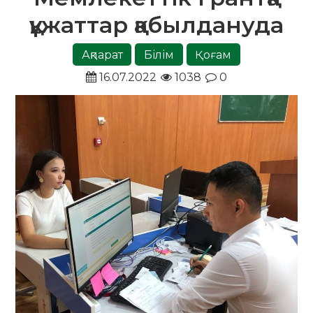
құжаттар қабылдануда
Ақпарат
Білім
Қоғам
16.07.2022
1038
0