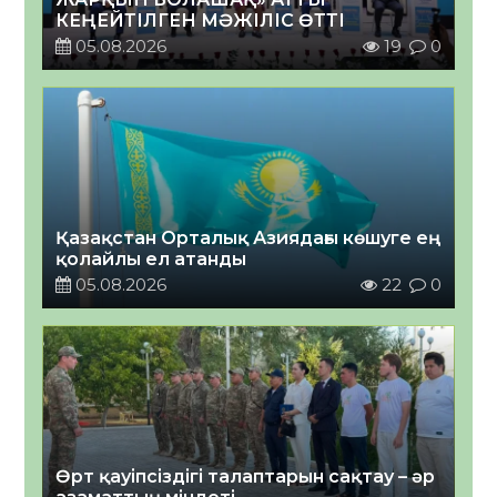
КЕҢЕЙТІЛГЕН МӘЖІЛІС ӨТТІ
05.08.2026
19
0
Қазақстан Орталық Азиядағы көшуге ең
қолайлы ел атанды
05.08.2026
22
0
Өрт қауіпсіздігі талаптарын сақтау – әр