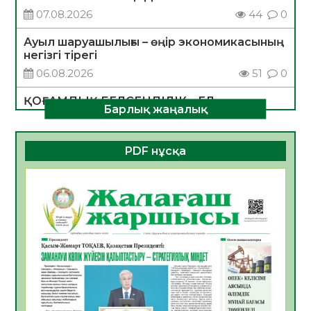
07.08.2026
44
0
Ауыл шаруашылығы – өңір экономикасының
негізгі тірегі
06.08.2026
51
0
ҚОҒАМДЫҚ БЕЛСЕНДІЛІК – ЕЛ
Барлық жаңалық
ДАМУЫНЫҢ НЕГІЗІ
06.08.2026
49
0
PDF нұсқа
ҚҰРЫЛТАЙ САЙЛАУЫ – БОЛАШАҚҚА
БАСТАР ЖАУАПТЫ ТАҢДАУ
06.08.2026
51
0
Инфекциялық ауруларға қарсы иммундау
жұмыстарының тиімділігі
06.08.2026
53
0
Көкжөтел ауруы туралы
06.08.2026
51
0