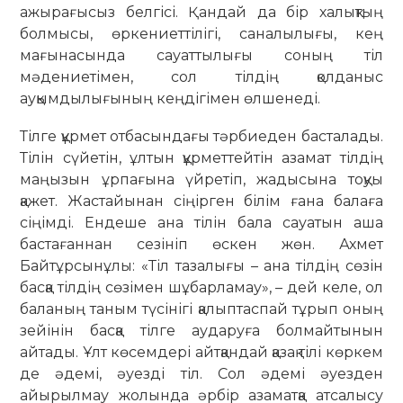
ажырағысыз белгісі. Қандай да бір халықтың
болмысы, өркениеттілігі, саналылығы, кең
мағынасында сауаттылығы соның тіл
мәдениетімен, сол тілдің қолданыс
ауқымдылығының кеңдігімен өлшенеді.
Тілге құрмет отбасындағы тәрбиеден басталады.
Тілін сүйетін, ұлтын құрметтейтін азамат тілдің
маңызын ұрпағына үйретіп, жадысына тоқуы
қажет. Жастайынан сіңірген білім ғана балаға
сіңімді. Ендеше ана тілін бала сауатын аша
бастағаннан сезініп өскен жөн. Ахмет
Байтұрсынұлы: «Тіл тазалығы – ана тілдің сөзін
басқа тілдің сөзімен шұбарламау», – дей келе, ол
баланың таным түсінігі қалыптаспай тұрып оның
зейінін басқа тілге аударуға болмайтынын
айтады. Ұлт көсемдері айтқандай қазақ тілі көркем
де әдемі, әуезді тіл. Сол әдемі әуезден
айырылмау жолында әрбір азаматқа атсалысу