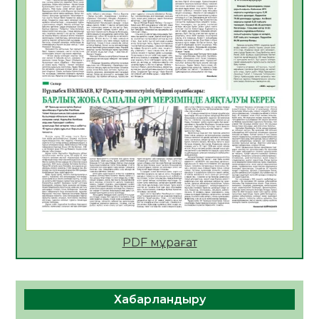
АПВ вакцинасы туралы мәлімет
06.08.2026
49
0
Open Air: Қызылорда облысы полиция
департаменті 20 мыңнан астам
көрерменнің қауіпсіздігін қамтамасыз етті
06.08.2026
62
0
ҚЫЗЫЛОРДАДА «САНАЛЫ ҰРПАҚ –
ЖАРҚЫН БОЛАШАҚ» АТТЫ КЕҢЕЙТІЛГЕН
МӘЖІЛІС ӨТТІ
05.08.2026
63
0
Қазақстан Орталық Азиядағы көшуге ең
қолайлы ел атанды
05.08.2026
64
0
PDF мұрағат
Өрт қауіпсіздігі талаптарын сақтау – әр
азаматтың міндеті
Хабарландыру
05.08.2026
67
0