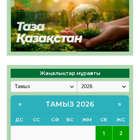
Жаңалықтар мұрағаты
ТАМЫЗ 2026
«
»
ДС
СС
СӘ
БС
ЖМ
СБ
ЖС
2
1