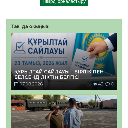
Тағы да оқыңыз:
ҚҰРЫЛТАЙ САЙЛАУЫ – БІРЛІК ПЕН
БЕЛСЕНДІЛІКТІҢ БЕЛГІСІ
07.08.2026
42
0