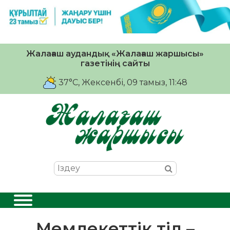
Жалағаш аудандық «Жалағаш жаршысы»
газетінің сайты
37°C
, Жексенбі, 09 тамыз, 11:48
Мемлекеттік тіл –