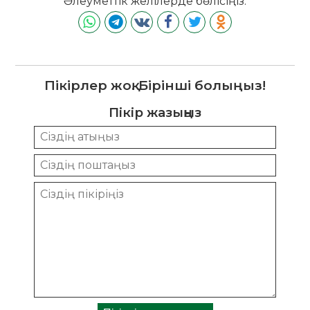
Әлеуметтік желілерде бөлісіңіз:
Пікірлер жоқ. Бірінші болыңыз!
Пікір жазыңыз