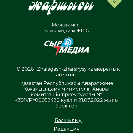
16+
Меншік иесі:
«Сыр медиа» ЖШС
© 2026 . Zhalagash-zharshysy.kz ақпараттық
агенттігі.
Қазақстан Республикасы Ақпарат және
Қоғамдық даму министрлігі,Ақпарат
комитетінің тіркеу туралы №
KZ91VPY00052420 куәлігі 21.07.2022 жылы
берілген
Басшылық
Редакция