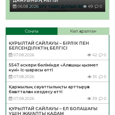
ДАМУЫНЫҢ НЕГІЗІ
06.08.2026
49
0
Соңғы
Көп қаралған
ҚҰРЫЛТАЙ САЙЛАУЫ – БІРЛІК ПЕН
БЕЛСЕНДІЛІКТІҢ БЕЛГІСІ
07.08.2026
42
0
5547 әскери бөлімінде «Алғашқы қызмет
күні» іс-шарасы өтті
07.08.2026
35
0
Қаржылық сауаттылықты арттыруға
бағытталған кездесу өтті
07.08.2026
39
0
ҚҰРЫЛТАЙ САЙЛАУЫ – ЕЛ БОЛАШАҒЫ
ҮШІН ЖАУАПТЫ ҚАДАМ