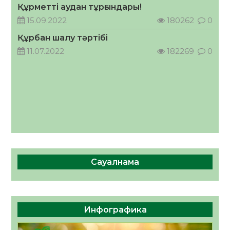
Құрметті аудан тұрғындары!
Руслан Рүстемұлы облыс әкімінің
кеңесшісі болып тағайындалды
15.09.2022
180262
0
05.08.2026
61
0
Құрбан шалу тәртібі
11.07.2022
182269
0
Сауалнама
Инфографика