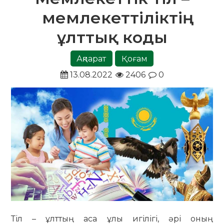
мемлекеттіліктің
ұлттық коды
Ақпарат
Қоғам
13.08.2022
2406
0
Тіл – ұлттың аса ұлы игілігі, әрі оның