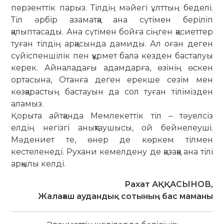
перзенттік парыз. Тілдің мәйегі ұлттың беделі.
Тіл әрбір азаматқа ана сүтімен беріліп
қалыптасады. Ана сүтімен бойға сіңген қасиеттер
туған тілдің арқасында дамиды. Ал оған деген
сүйіспеншілік пен құрмет бала кезден бас­талуы
керек. Айналадағы адамдарға, өзінің өскен
ортасына, Отанға деген ерекше сезім мен
көзқарастың бастауын да сол туған тілімізден
аламыз.
Қорыта айтқанда Мемлекеттік тіл – тәуелсіз
елдің негізгі анықтаушысы, ой бейнелеуші.
Мәдениет те, өнер де көркем тілмен
кестеленеді. Рухани кемелдену де қазаққа ана тілі
арқылы келді.
Рахат АҚҚАСЫНОВ,
Жалағаш аудандық сотының бас маманы