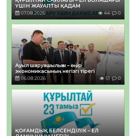
ҚҰРЫЛТАЙ САЙЛАУЫ – ЕЛ БОЛАШАҒЫ
ҮШІН ЖАУАПТЫ ҚАДАМ
07.08.2026
44
0
Ауыл шаруашылығы – өңір
экономикасының негізгі тірегі
06.08.2026
51
0
ҚОҒАМДЫҚ БЕЛСЕНДІЛІК – ЕЛ