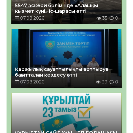
5547 әскери бөлімінде «Алғашқы
қызмет күні» іс-шарасы өтті
07.08.2026
35
0
Қаржылық сауаттылықты арттыруға
бағытталған кездесу өтті
07.08.2026
39
0