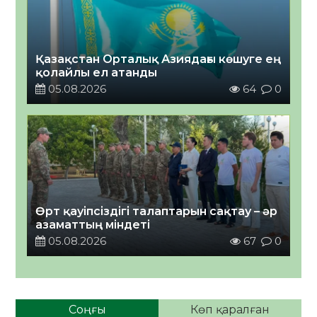
Қазақстан Орталық Азиядағы көшуге ең
қолайлы ел атанды
05.08.2026
64
0
Өрт қауіпсіздігі талаптарын сақтау – әр
азаматтың міндеті
05.08.2026
67
0
Соңғы
Көп қаралған