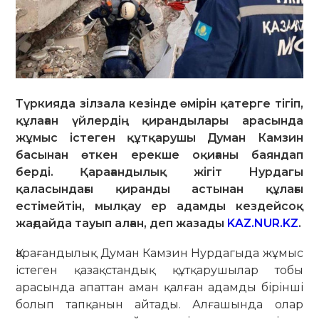
Түркияда зілзала кезінде өмірін қатерге тігіп,
құлаған үйлердің қирандылары арасында
жұмыс істеген құтқарушы Думан Камзин
басынан өткен ерекше оқиғаны баяндап
берді. Қарағандылық жігіт Нурдагы
қаласындағы қиранды астынан құлағы
естімейтін, мылқау ер адамды кездейсоқ
жағдайда тауып алған, деп жазады
KAZ.NUR.KZ
.
Қарағандылық Думан Камзин Нурдагыда жұмыс
істеген қазақстандық құтқарушылар тобы
арасында апаттан аман қалған адамды бірінші
болып тапқанын айтады. Алғашында олар