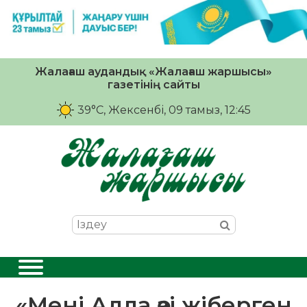
Жалағаш аудандық «Жалағаш жаршысы»
газетінің сайты
39°C
, Жексенбі, 09 тамыз, 12:45
«Мені Алла өзі жіберген