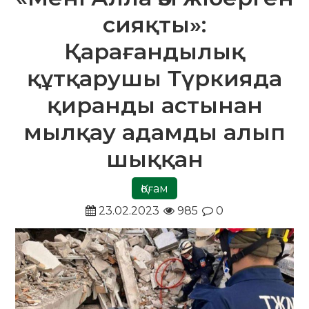
сияқты»:
Қарағандылық
құтқарушы Түркияда
қиранды астынан
мылқау адамды алып
шыққан
Қоғам
23.02.2023
985
0