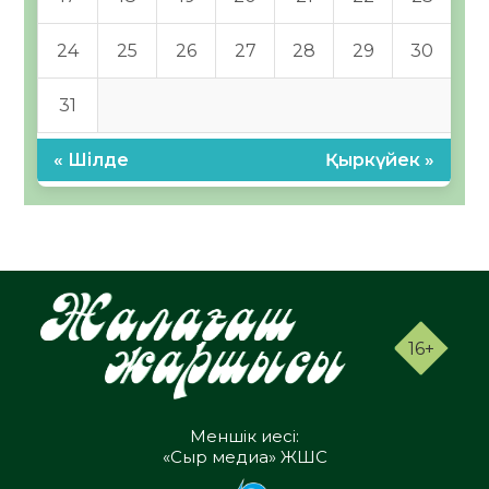
24
25
26
27
28
29
30
31
« Шілде
Қыркүйек »
16+
Меншік иесі:
«Сыр медиа» ЖШС