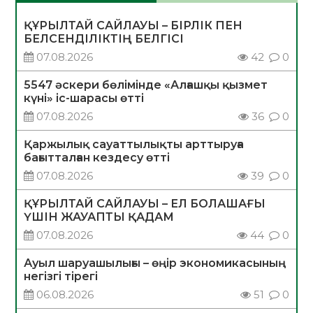
ҚҰРЫЛТАЙ САЙЛАУЫ – БІРЛІК ПЕН
БЕЛСЕНДІЛІКТІҢ БЕЛГІСІ
07.08.2026
42
0
5547 әскери бөлімінде «Алғашқы қызмет
күні» іс-шарасы өтті
07.08.2026
36
0
Қаржылық сауаттылықты арттыруға
бағытталған кездесу өтті
07.08.2026
39
0
ҚҰРЫЛТАЙ САЙЛАУЫ – ЕЛ БОЛАШАҒЫ
ҮШІН ЖАУАПТЫ ҚАДАМ
07.08.2026
44
0
Ауыл шаруашылығы – өңір экономикасының
негізгі тірегі
06.08.2026
51
0