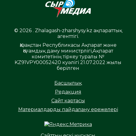
© 2026 . Zhalagash-zharshysy.kz ақпараттық
агенттігі.
Қазақстан Республикасы Ақпарат және
Қоғамдық даму министрлігі,Ақпарат
комитетінің тіркеу туралы №
KZ91VPY00052420 куәлігі 21.07.2022 жылы
берілген
Басшылық
Редакция
Сайт картасы
Материалдарды пайдалану ережелері
Сайттың ескі нұсқасы