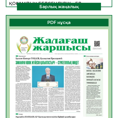
ҚОҒАМДЫҚ БЕЛСЕНДІЛІК – ЕЛ
Барлық жаңалық
ДАМУЫНЫҢ НЕГІЗІ
06.08.2026
49
0
PDF нұсқа
ҚҰРЫЛТАЙ САЙЛАУЫ – БОЛАШАҚҚА
БАСТАР ЖАУАПТЫ ТАҢДАУ
06.08.2026
51
0
Инфекциялық ауруларға қарсы иммундау
жұмыстарының тиімділігі
06.08.2026
53
0
Көкжөтел ауруы туралы
06.08.2026
51
0
АПВ вакцинасы туралы мәлімет
06.08.2026
49
0
Open Air: Қызылорда облысы полиция
департаменті 20 мыңнан астам
көрерменнің қауіпсіздігін қамтамасыз етті