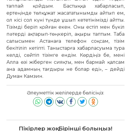
таппай қойдым. Бастыққа хабарласып,
ертеңінде төлқұжат жасататынымды айтып ем,
ол кісі сол күні түнде ұшып кететінімізді айтты.
Тізімді беріп қойған екен. Оны естіп мен бүкіл
пәтерді ақтарып-төңкеріп, ақыры таптым. Таба
салысымен Астанаға телефон соқсам, тізім
бекітіліп кетіпті. Таныстарға хабарласуыма тура
келді, сөйтіп тізімге ендім. Көрдіңіз бе, мені
Алла өзі жіберген сияқты, мен бармай қалсам
ана адамның тағдыры не болар еді», – дейді
Думан Камзин.
Әлеуметтік желілерде бөлісіңіз:
Пікірлер жоқ. Бірінші болыңыз!