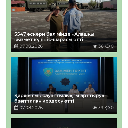
5547 әскери бөлімінде «Алғашқы
қызмет күні» іс-шарасы өтті
07.08.2026
36
0
Қаржылық сауаттылықты арттыруға
бағытталған кездесу өтті
07.08.2026
39
0