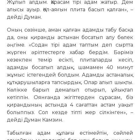
Жұлып алдым. Қарасам тірі адам жатыр. Дем
алысы ауыр. Қол-аяғын плита басып қалған», –
дейді Думан.
Оның сөзінше, аман қалған адамды табу басқа
да, оны қиранды астынан босатып алу бөлек
әңгіме. «Содан тірі адам таптым деп сыртта
жүрген әріптестерге хабар бердім. Бәріміз
кезекпен темір есікті, плиталарды кесіп,
адамды босатып алдық, шамамен 40 минут
жұмыс істегендей болдым. Адамды астаналық
құтқарушыларға тапсырдық. Олар алып шықты.
Көлікке барып демалып отырып, ұйықтап
кетіппін. Оянғанда жігіттерден сұрасам, біз
қирандының астында 4 сағаттан астам уақыт
болыппыз. Сол кезде тіпті жер сілкінген», –
дейді Думан Камзин.
Табылған адам құлағы естімейтін, сөйлей