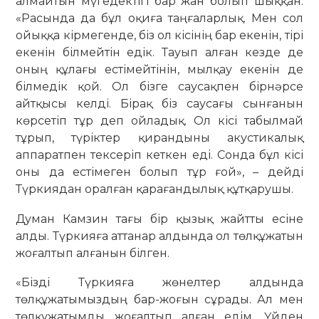
алмайтын мүгедектігі бар жан болып шыққан.
«Расында да бұл оқиға таңғаларлық. Мен сол
ойыққа кірмегенде, біз ол кісінің бар екенін, тірі
екенін білмейтін едік. Тауып алған кезде де
оның құлағы естімейтінін, мылқау екенін де
білмедік қой. Ол бізге саусақпен бірнәрсе
айтқысы келді. Бірақ біз саусағы сынғанын
көрсетіп тұр деп ойладық. Ол кісі табылмай
тұрып, түріктер қирандыны акустикалық
аппаратпен тексеріп кеткен еді. Сонда бұл кісі
оны да естімеген болып тұр ғой», – дейді
Түркиядан оралған қарағандылық құтқарушы.
Думан Камзин тағы бір қызық жайтты есіне
алды. Түркияға аттанар алдында ол төлқұжатын
жоғалтып алғанын білген.
«Бізді Түркияға жөнелтер алдында
төлқұжатымыздың бар-жоғын сұрады. Ал мен
төлқұжатымды жоғалтып алған едім. Үйден