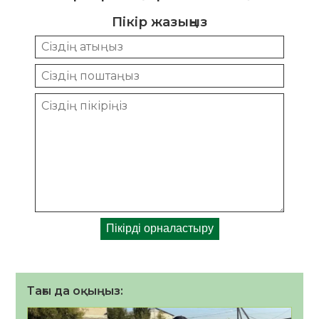
Пікір жазыңыз
Тағы да оқыңыз: