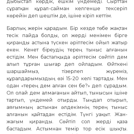
дыбыстап көрдік, ешкім үндемеді. Сырттан
сұратқан құрал-сайман келгенше тексеріп
көрейін деп шештім де, ішіне кіріп кеттім.
Барлық жерін қарадым. Бір кезде төбе жақтан
тесік пайда болды, ол жерді менімен бірге
қиранды астына түскен әріптесім ойып жатыр
екен. Кенет біреудің терең тыныс алғанын
естідім. Мен бастапқыда әріптесім сөйтіп дем
алып тұрған шығар деп ойладым. Өйткені
шаршаймыз, тізерлеп жүреміз,
құралдарымыздың өзі 15-20 келі тартады. Мен
одан «терең дем алған сен бе?» деп сұрадым.
Ол олай дем алмағанын айтып, тынысын ішіне
тартып, үндемей отырды. Тыңдап отырып,
аяғымның астынан әлдекімнің терең тыныс
алғанын қайтадан естідім. Түнгі уақыт. Жан-
жағым қиранды. Сөйтіп сол жерді қаза
бастадым. Астымнан темір тор есік шықты.