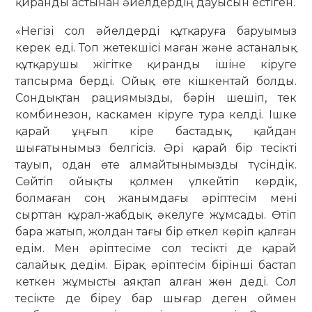
қиранды астынан әйелдердің дауысын естіген.
«Негізі сол әйелдерді құтқаруға баруымыз
керек еді. Топ жетекшісі маған және астаналық
құтқарушы жігітке қиранды ішіне кіруге
тапсырма берді. Ойық өте кішкентай болды.
Сондықтан рациямызды, бәрін шешіп, тек
комбинезон, каскамен кіруге тура келді. Ішке
қарай ұңғып кіре бастадық, қайдан
шығатынымыз белгісіз. Әрі қарай бір тесікті
тауып, одан өте алмайтынымызды түсіндік.
Сөйтіп ойықты қолмен үлкейтіп көрдік,
болмаған соң жанымдағы әріптесім мені
сырттан құрал-жабдық әкелуге жұмсады. Өтіп
бара жатып, жолдан тағы бір өткел көріп қалған
едім. Мен әріптесіме сол тесікті де қарай
салайық дедім. Бірақ әріптесім бірінші бастап
кеткен жұмысты аяқтап алған жөн деді. Сол
тесікте де біреу бар шығар деген оймен