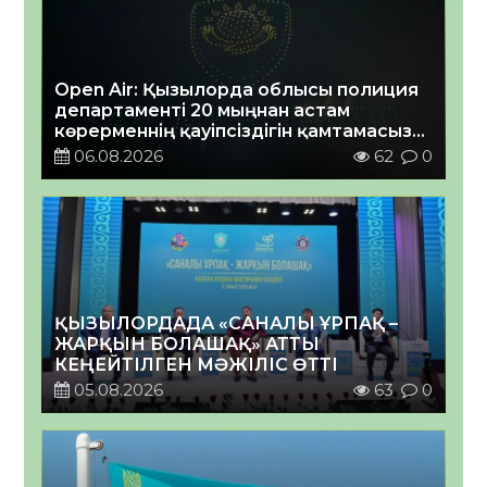
Open Air: Қызылорда облысы полиция
департаменті 20 мыңнан астам
көрерменнің қауіпсіздігін қамтамасыз
етті
06.08.2026
62
0
ҚЫЗЫЛОРДАДА «САНАЛЫ ҰРПАҚ –
ЖАРҚЫН БОЛАШАҚ» АТТЫ
КЕҢЕЙТІЛГЕН МӘЖІЛІС ӨТТІ
05.08.2026
63
0