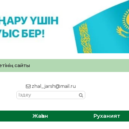
тінің сайты
zhal_jarsh@mail.ru
Жаһан
Руханият