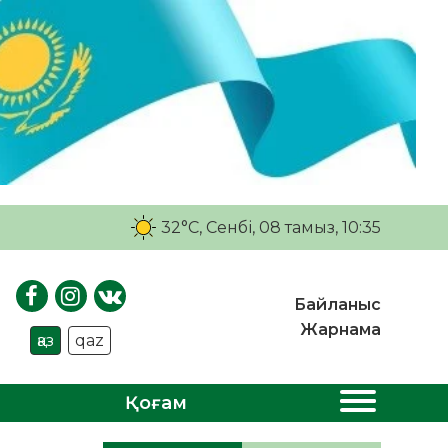
32°C
, Сенбі, 08 тамыз, 10:35
Байланыс
Жарнама
қаз
qaz
Қоғам