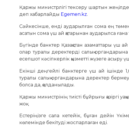
Қаржы министрлігі тексеру шартын жеңілдету
деп хабарлайды
Egemen.kz
.
Сәйкесінше, енді аударылған сома ең төмен
асатын сома үш ай қатарынан аударылса ғана 
Бүгінде банктер Қазақстан азаматтары үш ай
олар туралы деректерді салық органдарына 
есепшот кәсіпкерлік қызметті жүзеге асыру ү
Екінші деңгейлі банктерге үш ай ішінде 1
туралы салық органдарына деректер бермеуг
болса да, қолданылады.
Қаржы министрінің тиісті бұйрығы қазіргі уақ
жоқ.
Естеріңізге сала кетейік, бұған дейін Ү
көлемінде бекітуді жоспарлаған еді.