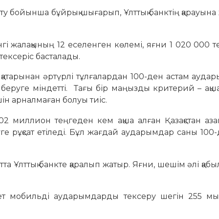
 бойынша бұйрық шығарып, Ұлттық банктің қарауына 
гі жалақының 12 еселенген көлемі, яғни 1 020 000 
тексеріс басталады.
 қатарынан әртүрлі тұлғалардан 100-ден астам аудар
беруге міндетті. Тағы бір маңызды критерий – ақш
шін арналмаған болуы тиіс.
,02 миллион теңгеден кем ақша алған Қазақстан аз
е рұқсат етіледі. Бұл жағдай аударымдар саны 100
ытта Ұлттық банкте қаралып жатыр. Яғни, шешім әлі қаб
кімет мобильді аударымдарды тексеру шегін 255 мы