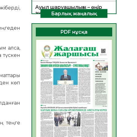
Ауыл шаруашылығы – өңір
жіберді,
экономикасының негізгі
Барлық жаңалық
тірегі
06.08.2026
36
0
теңгеден
PDF нұсқа
ҚОҒАМДЫҚ БЕЛСЕНДІЛІК –
ЕЛ ДАМУЫНЫҢ НЕГІЗІ
ым алса,
06.08.2026
33
0
а түскен
ҚҰРЫЛТАЙ САЙЛАУЫ –
БОЛАШАҚҚА БАСТАР
аматтары
ЖАУАПТЫ ТАҢДАУ
-ден көп
06.08.2026
35
0
Инфекциялық ауруларға
қарсы иммундау
ылданған
жұмыстарының тиімділігі
06.08.2026
37
0
ң теңге
Көкжөтел ауруы туралы
06.08.2026
33
0