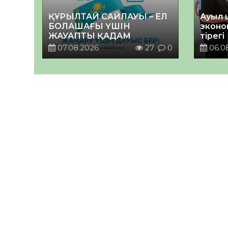
ҚҰРЫЛТАЙ САЙЛАУЫ – ЕЛ
Ауыл 
БОЛАШАҒЫ ҮШІН
эконо
ЖАУАПТЫ ҚАДАМ
тірегі
07.08.2026
27
0
06.0