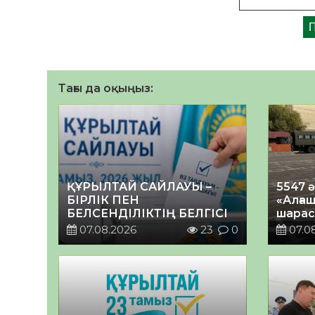
Тағы да оқыңыз:
ҚҰРЫЛТАЙ САЙЛАУЫ –
5547 
БІРЛІК ПЕН
«Алғаш
БЕЛСЕНДІЛІКТІҢ БЕЛГІСІ
шарас
07.08.2026
23
0
07.0