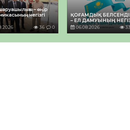
шаруашылығы – өңір
микасының негізгі
ҚОҒАМДЫҚ БЕЛСЕНДІ
– ЕЛ ДАМУЫНЫҢ НЕГІ
8.2026
36
0
06.08.2026
3