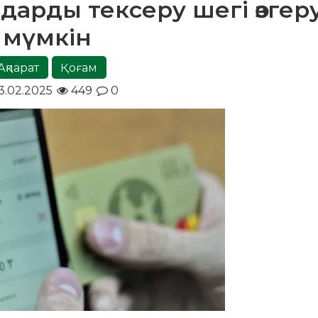
арды тексеру шегі өзгеру
мүмкін
Ақпарат
Қоғам
3.02.2025
449
0