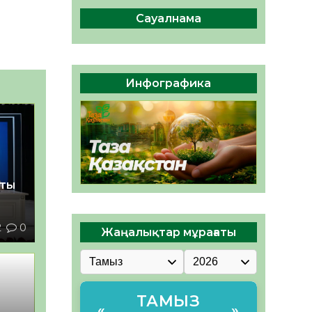
сақтау – әр азаматтың
міндеті
Сауалнама
05.08.2026
47
0
Руслан Рүстемұлы облыс
әкімінің кеңесшісі болып
Инфографика
тағайындалды
05.08.2026
44
0
қты
2
0
Жаңалықтар мұрағаты
ТАМЫЗ
«
»