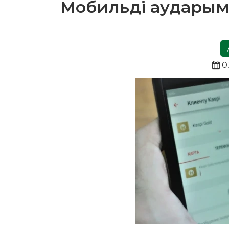
Мобильді аударымд
0