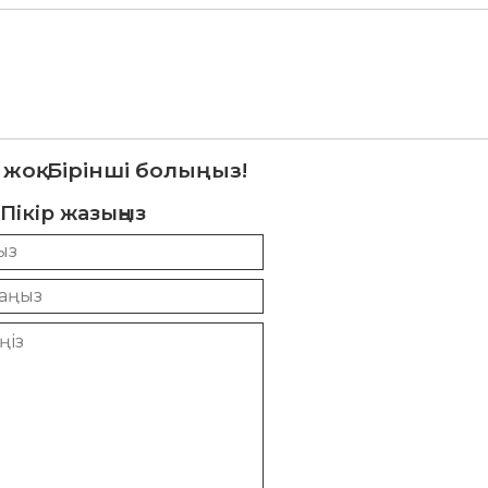
 жоқ. Бірінші болыңыз!
Пікір жазыңыз