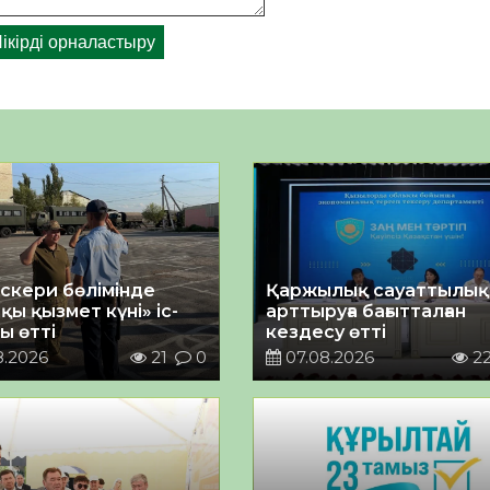
әскери бөлімінде
Қаржылық сауаттылы
қы қызмет күні» іс-
арттыруға бағытталған
ы өтті
кездесу өтті
8.2026
21
0
07.08.2026
2