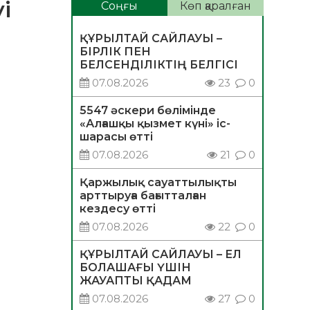
і
Соңғы
Көп қаралған
ҚҰРЫЛТАЙ САЙЛАУЫ –
БІРЛІК ПЕН
БЕЛСЕНДІЛІКТІҢ БЕЛГІСІ
07.08.2026
23
0
5547 әскери бөлімінде
«Алғашқы қызмет күні» іс-
шарасы өтті
07.08.2026
21
0
Қаржылық сауаттылықты
арттыруға бағытталған
кездесу өтті
07.08.2026
22
0
ҚҰРЫЛТАЙ САЙЛАУЫ – ЕЛ
БОЛАШАҒЫ ҮШІН
ЖАУАПТЫ ҚАДАМ
07.08.2026
27
0