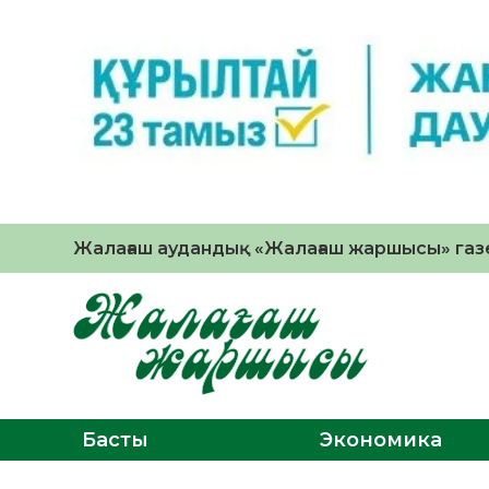
Жалағаш аудандық «Жалағаш жаршысы» газе
Басты
Экономика