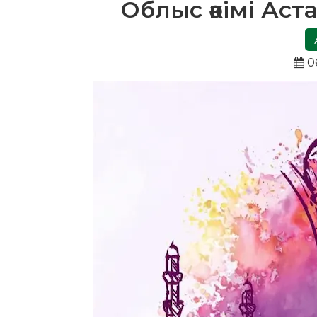
Облыс әкімі Ас
06