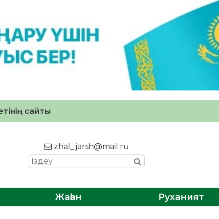
тінің сайты
zhal_jarsh@mail.ru
Жаһан
Руханият