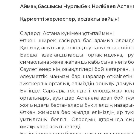
Аймақ басшысы Нұрлыбек Нәлібаев Астана
Құрметті жерлестер, ардақты ағайын!
Сіздерді Астана күнімен құттықтаймын!
Өткен ширек ғасырда бас қаламыз әлемдег
Құрылу, қалыптасу, өркендеу сатысынан өтіп,
Барша қазақстандықтарды ортақ идеяға, руха
символына және жаhандық табысына негіз б
Сәулет өнерінің озық үлгілері бой көтерген
әлеуметтік маңызы бар шаралар өткізілетін 
зияткерлік орталыққа, еліміздің орнықты дам
Бүгінде Сарыарқа төсіндегі елордамыз кең 
орталықтары, ауылдар Астанаға қарап бой түзе
жолындағы бастамалары бүкіл елдің назары
Өткен жиырма бес жылда еліміздің әр түк
ұмтылғаны белгілі. Олардың қатарында с
қомақты үлес қосып келеді.
Бүгінгі мерекеде баршаңызға мықты денсаулы