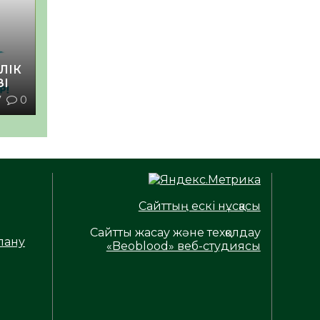
ЛІК
ЗІ
7
0
Сайттың ескі нұсқасы
Сайтты жасау және техқолдау
лану
«Beoblood» веб-студиясы