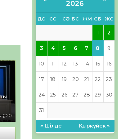
2026
ДС
СС
СӘ
БС
ЖМ
СБ
ЖС
1
2
8
3
4
5
6
7
9
10
11
12
13
14
15
16
17
18
19
20
21
22
23
24
25
26
27
28
29
30
қты
31
6
0
« Шілде
Қыркүйек »