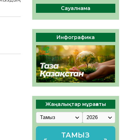
сақтау – әр азаматтың
міндеті
Сауалнама
05.08.2026
53
0
Руслан Рүстемұлы облыс
әкімінің кеңесшісі болып
Инфографика
тағайындалды
05.08.2026
48
0
Жаңалықтар мұрағаты
ТАМЫЗ
«
»