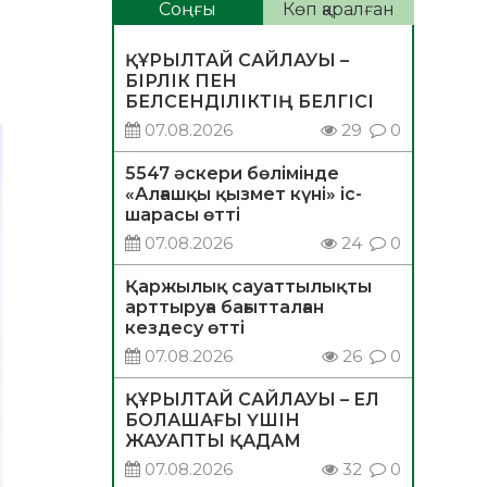
Соңғы
Көп қаралған
ҚҰРЫЛТАЙ САЙЛАУЫ –
БІРЛІК ПЕН
БЕЛСЕНДІЛІКТІҢ БЕЛГІСІ
07.08.2026
29
0
5547 әскери бөлімінде
«Алғашқы қызмет күні» іс-
шарасы өтті
07.08.2026
24
0
Қаржылық сауаттылықты
арттыруға бағытталған
кездесу өтті
07.08.2026
26
0
ҚҰРЫЛТАЙ САЙЛАУЫ – ЕЛ
БОЛАШАҒЫ ҮШІН
ЖАУАПТЫ ҚАДАМ
07.08.2026
32
0