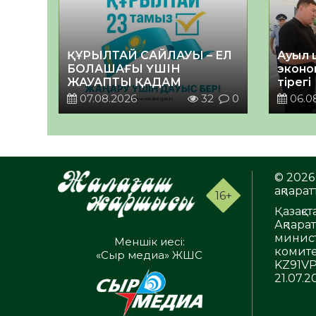
ҚҰРЫЛТАЙ САЙЛАУЫ – ЕЛ
Ауыл 
БОЛАШАҒЫ ҮШІН
эконо
ЖАУАПТЫ ҚАДАМ
тірегі
07.08.2026
32
0
06.0
© 2026 
ақпаратт
16+
Қазақс
Ақпара
минист
Меншік иесі:
комите
«Сыр медиа» ЖШС
KZ91VP
21.07.