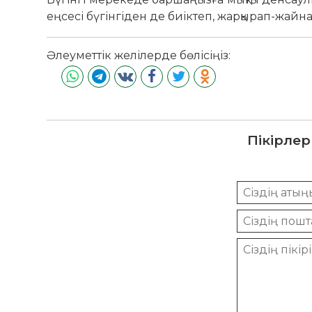
еңсесі бүгінгіден де биіктеп, жарқырап-жайна
Әлеуметтік желілерде бөлісіңіз:
Пікірлер