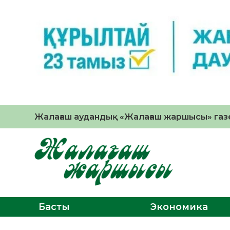
Жалағаш аудандық «Жалағаш жаршысы» газе
Басты
Экономика