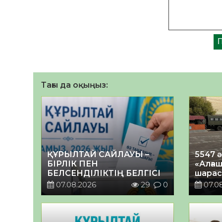
Тағы да оқыңыз:
ҚҰРЫЛТАЙ САЙЛАУЫ –
5547 
БІРЛІК ПЕН
«Алғаш
БЕЛСЕНДІЛІКТІҢ БЕЛГІСІ
шарас
07.08.2026
29
0
07.0