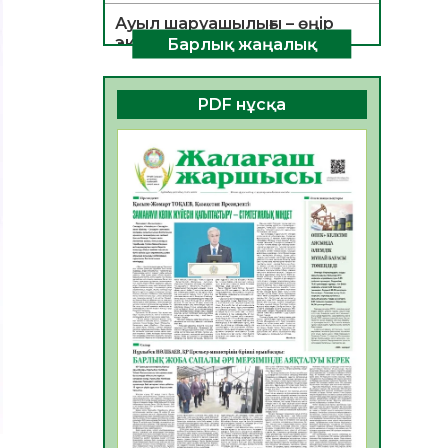
Ауыл шаруашылығы – өңір
экономикасының негізгі
Барлық жаңалық
тірегі
06.08.2026
40
0
PDF нұсқа
ҚОҒАМДЫҚ БЕЛСЕНДІЛІК –
ЕЛ ДАМУЫНЫҢ НЕГІЗІ
06.08.2026
37
0
ҚҰРЫЛТАЙ САЙЛАУЫ –
БОЛАШАҚҚА БАСТАР
ЖАУАПТЫ ТАҢДАУ
06.08.2026
39
0
Инфекциялық ауруларға
қарсы иммундау
жұмыстарының тиімділігі
06.08.2026
41
0
Көкжөтел ауруы туралы
06.08.2026
37
0