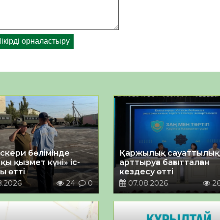
әскери бөлімінде
Қаржылық сауаттылы
қы қызмет күні» іс-
арттыруға бағытталған
ы өтті
кездесу өтті
8.2026
24
0
07.08.2026
2