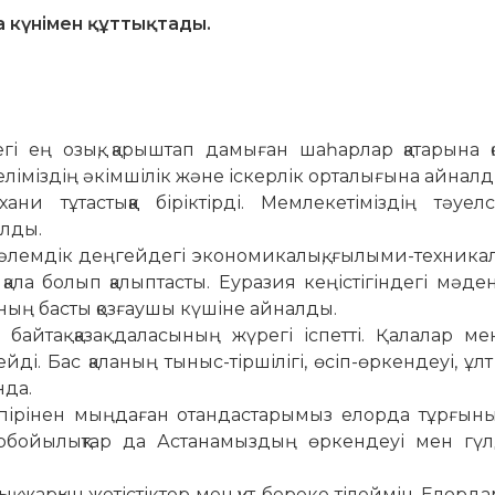
 күнімен құттықтады.
і ең озық, қарыштап дамыған шаһарлар қатарына қ
 еліміздің әкімшілік және іскерлік орталығына айналд
ни тұтастыққа біріктірді. Мемлекетіміздің тәуелсі
олды.
, әлемдік деңгейдегі экономикалық, ғылыми-техника
қала болып қалыптасты. Еуразия кеңістігіндегі мәд
уының басты қозғаушы күшіне айналды.
байтақ қазақ даласының жүрегі іспетті. Қалалар м
йді. Бас қаланың тыныс-тіршілігі, өсіп-өркендеуі, ұл
нда.
пірінен мыңдаған отандастарымыз елорда тұрғыны
ырбойылықтар да Астанамыздың өркендеуі мен гүл
қ, жарқын жетістіктер мен құт-береке тілеймін. Елор