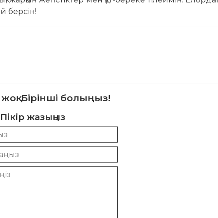
й берсін!
 жоқ. Бірінші болыңыз!
Пікір жазыңыз