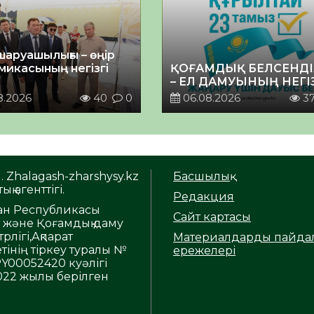
шаруашылығы – өңір
микасының негізгі
ҚОҒАМДЫҚ БЕЛСЕНДІ
– ЕЛ ДАМУЫНЫҢ НЕГІ
8.2026
40
0
06.08.2026
3
. Zhalagash-zharshysy.kz
Басшылық
ық агенттігі.
Редакция
тан Республикасы
Сайт картасы
т және Қоғамдық даму
рлігі,Ақпарат
Материалдарды пайда
тінің тіркеу туралы №
ережелері
Y00052420 куәлігі
2022 жылы берілген