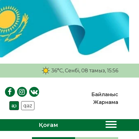
36°C
, Сенбі, 08 тамыз, 15:56
Байланыс
Жарнама
қаз
qaz
Қоғам