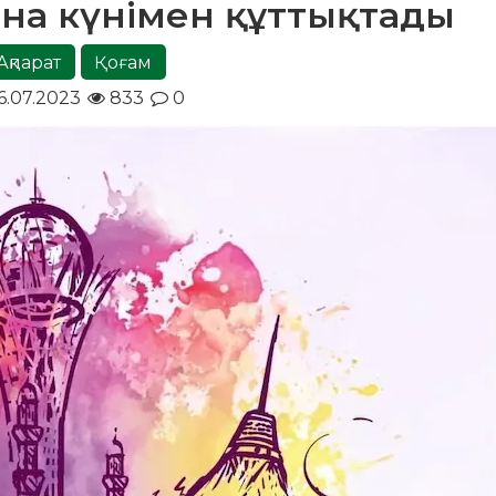
тана күнімен құттықтады
Ақпарат
Қоғам
.07.2023
833
0