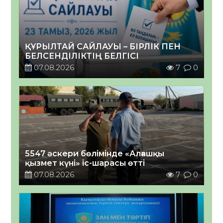
ҚҰРЫЛТАЙ САЙЛАУЫ – БІРЛІК ПЕН
БЕЛСЕНДІЛІКТІҢ БЕЛГІСІ
07.08.2026
7
0
5547 әскери бөлімінде «Алғашқы
қызмет күні» іс-шарасы өтті
07.08.2026
7
0