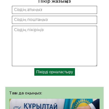
Пікір жазыңыз
Тағы да оқыңыз: