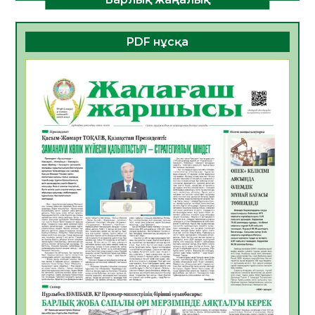
ДАМУЫНЫҢ НЕГІЗІ
06.08.2026
24
0
PDF нұсқа
ҚҰРЫЛТАЙ САЙЛАУЫ – БОЛАШАҚҚА
БАСТАР ЖАУАПТЫ ТАҢДАУ
06.08.2026
27
0
Инфекциялық ауруларға қарсы иммундау
жұмыстарының тиімділігі
06.08.2026
28
0
Көкжөтел ауруы туралы
06.08.2026
25
0
АПВ вакцинасы туралы мәлімет
06.08.2026
26
0
Open Air: Қызылорда облысы полиция
департаменті 20 мыңнан астам
көрерменнің қауіпсіздігін қамтамасыз етті
06.08.2026
38
0