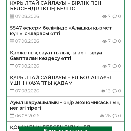
ҚҰРЫЛТАЙ САЙЛАУЫ – БІРЛІК ПЕН
БЕЛСЕНДІЛІКТІҢ БЕЛГІСІ
07.08.2026
7
0
5547 әскери бөлімінде «Алғашқы қызмет
күні» іс-шарасы өтті
07.08.2026
7
0
Қаржылық сауаттылықты арттыруға
бағытталған кездесу өтті
07.08.2026
7
0
ҚҰРЫЛТАЙ САЙЛАУЫ – ЕЛ БОЛАШАҒЫ
ҮШІН ЖАУАПТЫ ҚАДАМ
07.08.2026
13
0
Ауыл шаруашылығы – өңір экономикасының
негізгі тірегі
06.08.2026
26
0
ҚОҒАМДЫҚ БЕЛСЕНДІЛІК – ЕЛ
Барлық жаңалық