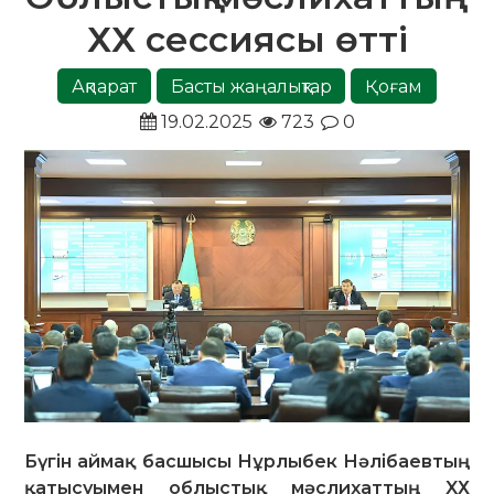
ХХ сессиясы өтті
Ақпарат
Басты жаңалықтар
Қоғам
19.02.2025
723
0
Бүгін аймақ басшысы Нұрлыбек Нәлібаевтың
қатысуымен облыстық мәслихаттың XХ