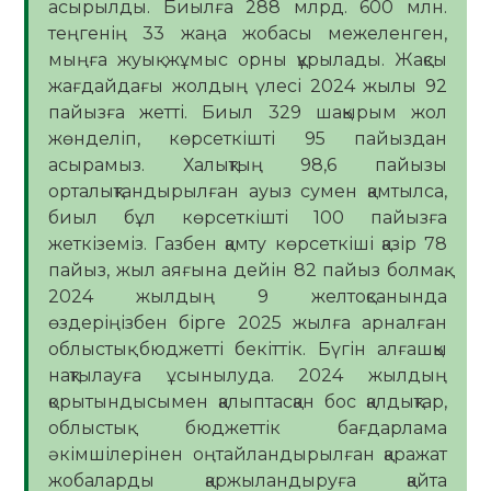
асырылды. Биылға 288 млрд. 600 млн.
теңгенің 33 жаңа жобасы межеленген,
мыңға жуық жұмыс орны құрылады. Жақсы
жағдайдағы жолдың үлесі 2024 жылы 92
пайызға жетті. Биыл 329 шақырым жол
жөнделіп, көрсеткішті 95 пайыздан
асырамыз. Халықтың 98,6 пайызы
орталықтандырылған ауыз сумен қамтылса,
биыл бұл көрсеткішті 100 пайызға
жеткіземіз. Газбен қамту көрсеткіші қазір 78
пайыз, жыл аяғына дейін 82 пайыз болмақ.
2024 жылдың 9 желтоқсанында
өздеріңізбен бірге 2025 жылға арналған
облыстық бюджетті бекіттік. Бүгін алғашқы
нақтылауға ұсынылуда. 2024 жылдың
қорытындысымен қалыптасқан бос қалдықтар,
облыстық бюджеттік бағдарлама
әкімшілерінен оңтайландырылған қаражат
жобаларды қаржыландыруға қайта