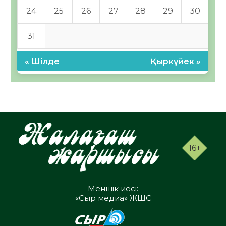
24
25
26
27
28
29
30
31
« Шілде
Қыркүйек »
16+
Меншік иесі:
«Сыр медиа» ЖШС