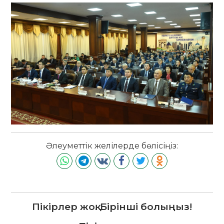
Әлеуметтік желілерде бөлісіңіз:
Пікірлер жоқ. Бірінші болыңыз!