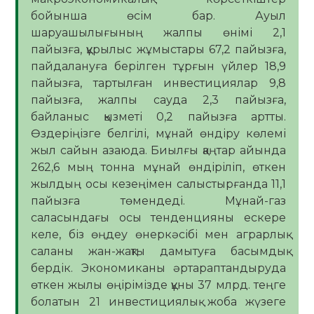
бойынша өсім бар. Ауыл
шаруашылығының жалпы өнімі 2,1
пайызға, құрылыс жұмыстары 67,2 пайызға,
пайдалануға берілген тұрғын үйлер 18,9
пайызға, тартылған инвестициялар 9,8
пайызға, жалпы сауда 2,3 пайызға,
байланыс қызметі 0,2 пайызға артты.
Өздеріңізге белгілі, мұнай өндіру көлемі
жыл сайын азаюда. Биылғы қаңтар айында
262,6 мың тонна мұнай өндіріліп, өткен
жылдың осы кезеңімен салыстырғанда 11,1
пайызға төмендеді. Мұнай-газ
саласындағы осы тенденцияны ескере
келе, біз өңдеу өнеркәсібі мен аграрлық
саланы жан-жақты дамытуға басымдық
бердік. Экономиканы әртараптандыруда
өткен жылы өңірімізде құны 37 млрд. теңге
болатын 21 инвестициялық жоба жүзеге