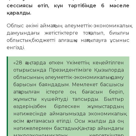
сессиясы өтіп, күн тәртібінде 6 мәселе
қаралды.
​Облыс әкімі аймақтың әлеуметтік-экономикалық
дамуындағы жетістіктерге тоқталып, биылғы
облыстық бюджетті алғашқы нақтылауға ұсыныс
енгізді.
​«28 қаңтарда өткен Үкіметтің кеңейтілген
отырысында Президентімізге Қызылорда
облысының әлеуметтік-экономикалық даму
барысын баяндадым. Мемлекет басшысы
атқарылған істерге оң бағасын беріп,
жұмысты күшейтуді тапсырды. Былтыр
өздеріңізбен бірлескен жұмыстардың
нәтижесінде аймағымызда экономикалық
өсім қамтамасыз етілді. Осы жылды да оң
нәтижелермен бастадық. Қаңтар айындағы
макроэкономикалық көрсеткіштер