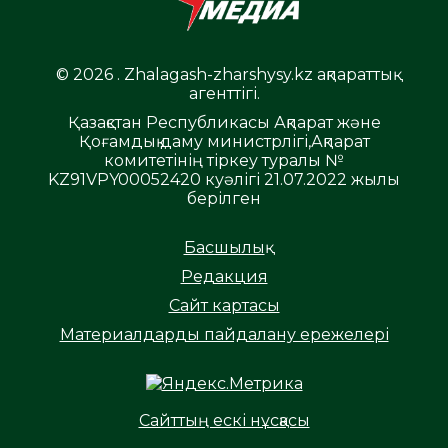
© 2026 . Zhalagash-zharshysy.kz ақпараттық
агенттігі.
Қазақстан Республикасы Ақпарат және
Қоғамдық даму министрлігі,Ақпарат
комитетінің тіркеу туралы №
KZ91VPY00052420 куәлігі 21.07.2022 жылы
берілген
Басшылық
Редакция
Сайт картасы
Материалдарды пайдалану ережелері
Сайттың ескі нұсқасы