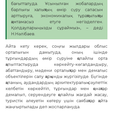
бағытталуда. Ұсынылған жобалардың
барлығы халықтың өмір сүру сапасын
арттыруға, экономикалық тұрақтылықты
қамтамасыз етуге негізделген.
Қолдауларыңызды сұраймыз», – деді
Н.Нәлібаев.
Айта кету керек, соңғы жылдары облыс
орталығын дамытуда, оның ішінде
тұрғындардың өмір сүруіне қолайлы орта
қалыптастыруда көркейту-көгалдандыру,
абаттандыру, мәдени орталықтар мен демалыс
объектілерін салу қарқынды жүргізілуде. Бүгінде
қаланың, аудандардың архитектуралық-сәулеттік
келбетін көркейтіп, тұрғындар мен қонақтар
демалып, серуендеуге қолайлы жағдай жасау,
туристік әлеуетін көтеру үшін саябақтар қайта
жаңғыртылады деп жоспарлануда.