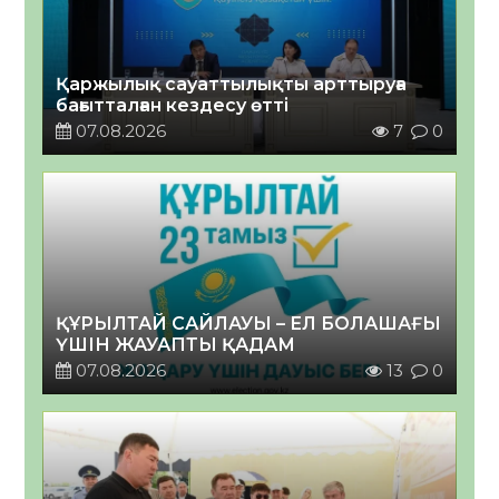
Қаржылық сауаттылықты арттыруға
бағытталған кездесу өтті
07.08.2026
7
0
ҚҰРЫЛТАЙ САЙЛАУЫ – ЕЛ БОЛАШАҒЫ
ҮШІН ЖАУАПТЫ ҚАДАМ
07.08.2026
13
0