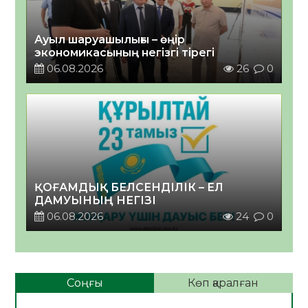
Ауыл шаруашылығы – өңір
экономикасының негізгі тірегі
06.08.2026
26
0
ҚОҒАМДЫҚ БЕЛСЕНДІЛІК – ЕЛ
ДАМУЫНЫҢ НЕГІЗІ
06.08.2026
24
0
Соңғы
Көп қаралған