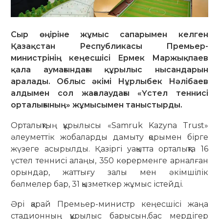
Сыр өңіріне жұмыс сапарымен келген
Қазақстан Республикасы Премьер-
министрінің кеңесшісі Ермек Маржықпаев
қала аумағындағы құрылыс нысандарын
аралады. Облыс әкімі Нұрлыбек Нәлібаев
алдымен сол жағалаудағы «Үстел теннисі
орталығының» жұмысымен таныстырды.
Орталықтың құрылысы «Samruk Kazyna Trust»
әлеуметтік жобаларды дамыту қорымен бірге
жүзеге асырылды. Қазіргі уақытта орталықта 16
үстел теннисі алаңы, 350 көрерменге арналған
орындар, жаттығу залы мен әкімшілік
бөлмелер бар, 31 қызметкер жұмыс істейді.
Әрі қарай Премьер-министр кеңесшісі жаңа
стадионның құрылыс барысын,бас мердігер