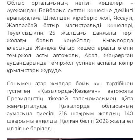
Облыс орталығының негізгі көшелері –
әуежайдан Бейбарыс сұлтан көшесіне дейінгі
аралық, қалаға Шиеліден кіреберіс жол, Яссауи,
Жаппасбай батыр магистральді көшелері,
Тәуелсіздіктің 25 жылдығы даңғылы төрт
жолақты болып кеңейтілді. Қызылорда
қаласында Жанқожа батыр көшесі арқылы өтетін
теміржол асты автожолы, Арал, Жаңақорған
аудандарында теміржол үстінен аспалы көпір
құрылыстары жүруде.
Сонымен қатар жылдар бойы күн тәртібінен
түспеген «Қызылорда-Жезқазған» автожолы
Президенттің тікелей тапсырмасымен қайта
жаңғыртылуда. Қызылорда облысының
аумағына тиесілі 216 шақырым жолдың 140
шақырымы аяқталды. Қалған бөлігі 2026 жылы ел
игілігіне беріледі.