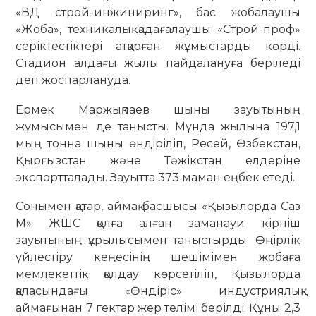
«ВД строй-инжиниринг», бас жобалаушы
«Жоба», техникалық қадағалаушы «Строй-проф»
серіктестіктері атқарған жұмыстарды көрді.
Стадион алдағы жылы пайдалануға беріледі
деп жоспарлануда.
Ермек Маржықпаев шыны зауытының
жұмысымен де танысты. Мұнда жылына 197,1
мың тонна шыны өндіріліп, Ресей, Өзбекстан,
Қырғызстан және Тәжікстан елдеріне
экспортталады. Зауытта 373 маман еңбек етеді.
Сонымен қатар, аймақ басшысы «Қызылорда Саз
М» ЖШС қолға алған заманауи кірпіш
зауытының құрылысымен таныстырды. Өңірлік
үйлестіру кеңесінің шешімімен жобаға
мемлекеттік қолдау көрсетіліп, Қызылорда
қаласындағы «Өндіріс» индустриялық
аймағынан 7 гектар жер телімі берілді. Құны 2,3