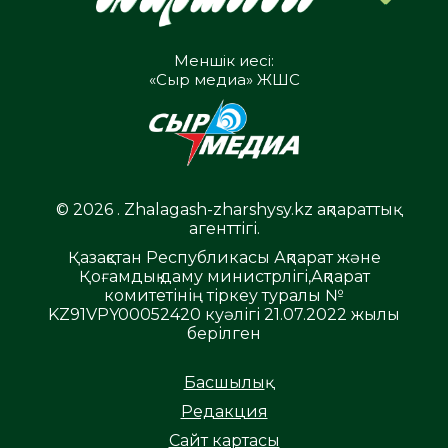
Меншік иесі:
«Сыр медиа» ЖШС
© 2026 . Zhalagash-zharshysy.kz ақпараттық
агенттігі.
Қазақстан Республикасы Ақпарат және
Қоғамдық даму министрлігі,Ақпарат
комитетінің тіркеу туралы №
KZ91VPY00052420 куәлігі 21.07.2022 жылы
берілген
Басшылық
Редакция
Сайт картасы