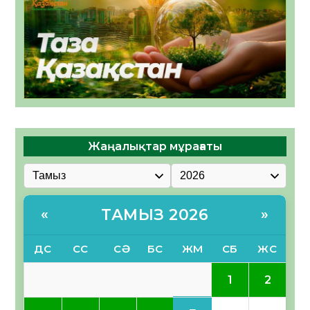
Жаңалықтар мұрағаты
ТАМЫЗ 2026
«
»
ДС
СС
СӘ
БС
ЖМ
СБ
ЖС
1
2