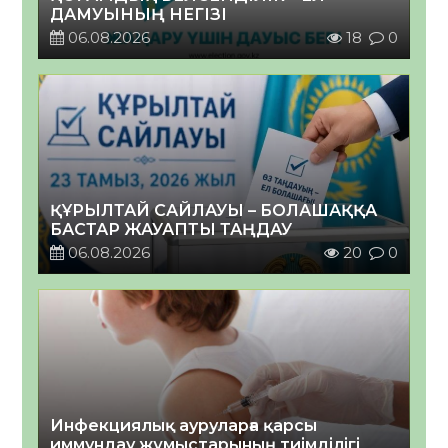
ДАМУЫНЫҢ НЕГІЗІ
06.08.2026
18
0
ҚҰРЫЛТАЙ САЙЛАУЫ – БОЛАШАҚҚА
БАСТАР ЖАУАПТЫ ТАҢДАУ
06.08.2026
20
0
Инфекциялық ауруларға қарсы
иммундау жұмыстарының тиімділігі