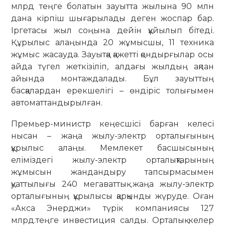
млрд теңге болатын зауытта жылына 90 млн
дана кірпіш шығарылады деген жоспар бар.
Іргетасы жыл соңына дейін құйылып бітеді.
Құрылыс алаңында 20 жұмысшы, 11 техника
жұмыс жасауда. Зауытқа қажетті қондырғылар осы
айда түгел жеткізіліп, алдағы жылдың ақпан
айында монтаждалады. Бұл зауыттың
басқалардан ерекшелігі – өндіріс толығымен
автоматтандырылған.
Премьер-министр кеңесшісі барған келесі
нысан – жаңа жылу-электр орталығының
құрылыс алаңы. Мемлекет басшысының
еліміздегі жылу-электр орталықтарының
жұмысын жандандыру тапсырмасымен
қуаттылығы 240 мегаваттық жаңа жылу-электр
орталығының құрылысы қарқынды жүруде. Оған
«Акса Энерджи» түрік компаниясы 127
млрд.теңге инвестиция салды. Орталық келер