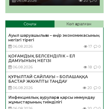
06.08.2026
20
0
Соңғы
Көп қаралған
Ауыл шаруашылығы – өңір экономикасының
негізгі тірегі
06.08.2026
17
0
ҚОҒАМДЫҚ БЕЛСЕНДІЛІК – ЕЛ
ДАМУЫНЫҢ НЕГІЗІ
06.08.2026
18
0
ҚҰРЫЛТАЙ САЙЛАУЫ – БОЛАШАҚҚА
БАСТАР ЖАУАПТЫ ТАҢДАУ
06.08.2026
20
0
Инфекциялық ауруларға қарсы иммундау
жұмыстарының тиімділігі
06.08.2026
20
0