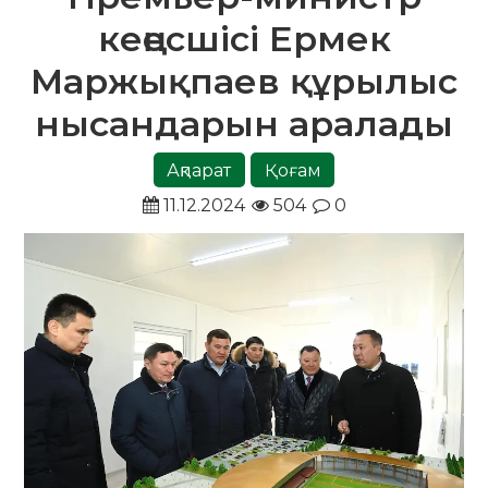
кеңесшісі Ермек
Маржықпаев құрылыс
нысандарын аралады
Ақпарат
Қоғам
11.12.2024
504
0