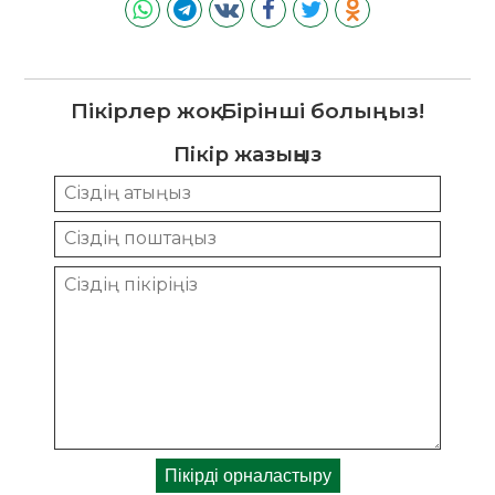
Пікірлер жоқ. Бірінші болыңыз!
Пікір жазыңыз