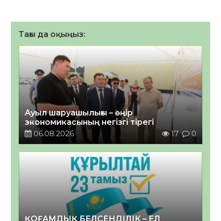
Тағы да оқыңыз:
Ауыл шаруашылығы – өңір
экономикасының негізгі тірегі
06.08.2026
17
0
ҚОҒАМДЫҚ БЕЛСЕНДІЛІК – ЕЛ