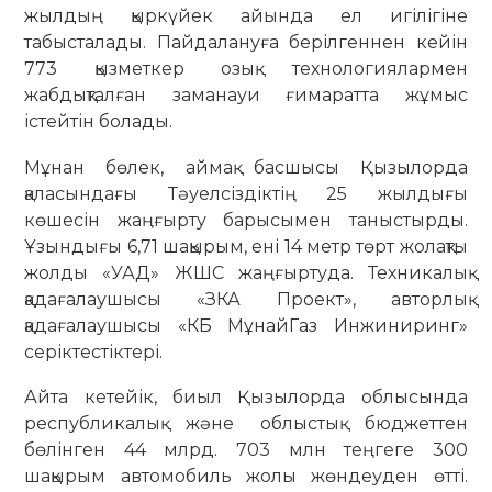
жылдың қыркүйек айында ел игілігіне
табысталады. Пайдалануға берілгеннен кейін
773 қызметкер озық технологиялармен
жабдықталған заманауи ғимаратта жұмыс
істейтін болады.
Мұнан бөлек, аймақ басшысы Қызылорда
қаласындағы Тәуелсіздіктің 25 жылдығы
көшесін жаңғырту барысымен таныстырды.
Ұзындығы 6,71 шақырым, ені 14 метр төрт жолақты
жолды «УАД» ЖШС жаңғыртуда. Техникалық
қадағалаушысы «ЗКА Проект», авторлық
қадағалаушысы «КБ МұнайГаз Инжиниринг»
серіктестіктері.
Айта кетейік, биыл Қызылорда облысында
республикалық және облыстық бюджеттен
бөлінген 44 млрд. 703 млн теңгеге 300
шақырым автомобиль жолы жөндеуден өтті.