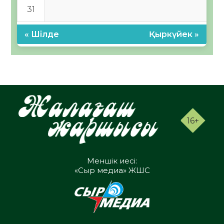
31
« Шілде
Қыркүйек »
16+
Меншік иесі:
«Сыр медиа» ЖШС