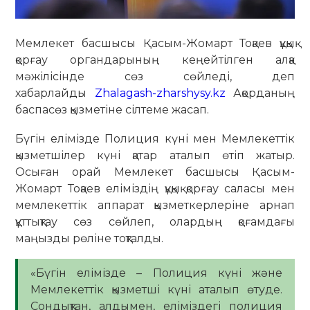
Мемлекет басшысы Қасым-Жомарт Тоқаев құқық
қорғау органдарының кеңейтілген алқа
мәжілісінде сөз сөйледі, деп
хабарлайды
Zhalagash-zharshysy.kz
Ақорданың
баспасөз қызметіне сілтеме жасап.
Бүгін елімізде Полиция күні мен Мемлекеттік
қызметшілер күні қатар аталып өтіп жатыр.
Осыған орай Мемлекет басшысы Қасым-
Жомарт Тоқаев еліміздің құқық қорғау саласы мен
мемлекеттік аппарат қызметкерлеріне арнап
құттықтау сөз сөйлеп, олардың қоғамдағы
маңызды рөліне тоқталды.
«Бүгін елімізде – Полиция күні және
Мемлекеттік қызметші күні аталып өтуде.
Сондықтан, алдымен, еліміздегі полиция