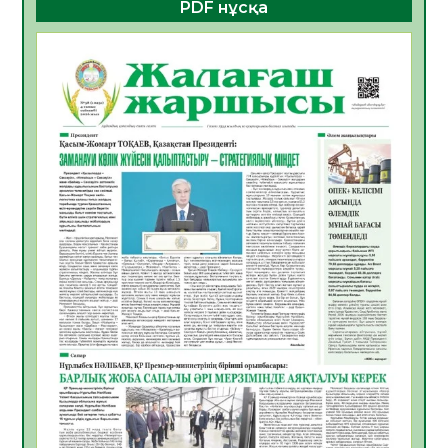
PDF нұсқа
ҚҰРЫЛТАЙ САЙЛАУЫ – БОЛАШАҚҚА
БАСТАР ЖАУАПТЫ ТАҢДАУ
06.08.2026
42
0
Инфекциялық ауруларға қарсы иммундау
жұмыстарының тиімділігі
06.08.2026
45
0
Көкжөтел ауруы туралы
06.08.2026
41
0
АПВ вакцинасы туралы мәлімет
06.08.2026
40
0
Open Air: Қызылорда облысы полиция
департаменті 20 мыңнан астам
көрерменнің қауіпсіздігін қамтамасыз етті
06.08.2026
54
0
ҚЫЗЫЛОРДАДА «САНАЛЫ ҰРПАҚ –
ЖАРҚЫН БОЛАШАҚ» АТТЫ КЕҢЕЙТІЛГЕН