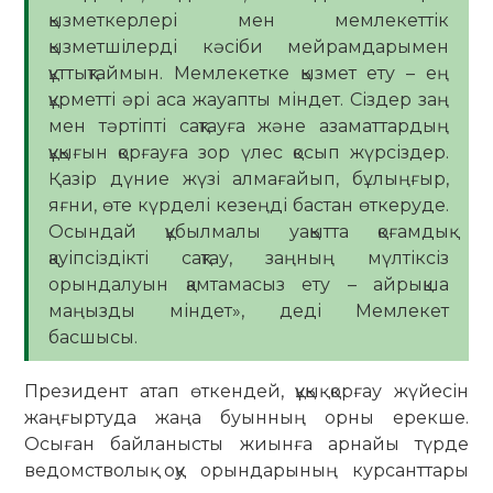
қызметкерлері мен мемлекеттік
қызметшілерді кәсіби мейрамдарымен
құттықтаймын. Мемлекетке қызмет ету – ең
құрметті әрі аса жауапты міндет. Сіздер заң
мен тәртіпті сақтауға және азаматтардың
құқығын қорғауға зор үлес қосып жүрсіздер.
Қазір дүние жүзі алмағайып, бұлыңғыр,
яғни, өте күрделі кезеңді бастан өткеруде.
Осындай құбылмалы уақытта қоғамдық
қауіпсіздікті сақтау, заңның мүлтіксіз
орындалуын қамтамасыз ету – айрықша
маңызды міндет», деді Мемлекет
басшысы.
Президент атап өткендей, құқық қорғау жүйесін
жаңғыртуда жаңа буынның орны ерекше.
Осыған байланысты жиынға арнайы түрде
ведомстволық оқу орындарының курсанттары