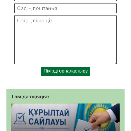
Тағы да оқыңыз: