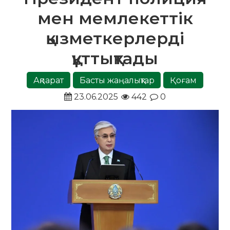
мен мемлекеттік
қызметкерлерді
құттықтады
Ақпарат
Басты жаңалықтар
Қоғам
23.06.2025
442
0