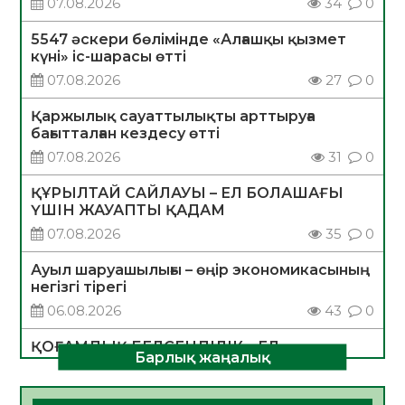
07.08.2026
34
0
5547 әскери бөлімінде «Алғашқы қызмет
күні» іс-шарасы өтті
07.08.2026
27
0
Қаржылық сауаттылықты арттыруға
бағытталған кездесу өтті
07.08.2026
31
0
ҚҰРЫЛТАЙ САЙЛАУЫ – ЕЛ БОЛАШАҒЫ
ҮШІН ЖАУАПТЫ ҚАДАМ
07.08.2026
35
0
Ауыл шаруашылығы – өңір экономикасының
негізгі тірегі
06.08.2026
43
0
ҚОҒАМДЫҚ БЕЛСЕНДІЛІК – ЕЛ
Барлық жаңалық
ДАМУЫНЫҢ НЕГІЗІ
06.08.2026
40
0