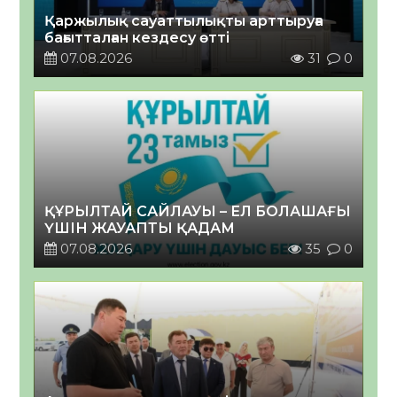
Қаржылық сауаттылықты арттыруға
бағытталған кездесу өтті
07.08.2026
31
0
ҚҰРЫЛТАЙ САЙЛАУЫ – ЕЛ БОЛАШАҒЫ
ҮШІН ЖАУАПТЫ ҚАДАМ
07.08.2026
35
0