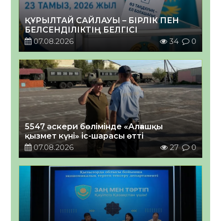
ҚҰРЫЛТАЙ САЙЛАУЫ – БІРЛІК ПЕН
БЕЛСЕНДІЛІКТІҢ БЕЛГІСІ
07.08.2026
34
0
5547 әскери бөлімінде «Алғашқы
қызмет күні» іс-шарасы өтті
07.08.2026
27
0