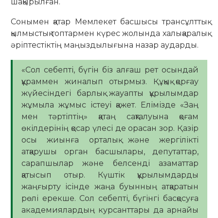
шақырылған.
Сонымен қатар Мемлекет басшысы трансұлттық
қылмыстық топтармен күрес жолында халықаралық
әріптестіктің маңыздылығына назар аударды.
«Сол себепті, бүгін біз алғаш рет осындай
құраммен жиналып отырмыз. Құқық қорғау
жүйесіндегі барлық жауапты құрылымдар
жұмыла жұмыс істеуі қажет. Елімізде «Заң
мен тәртіптің» қатаң сақталуына қоғам
өкілдерінің қосар үлесі де орасан зор. Қазір
осы жиынға орталық және жергілікті
атқарушы орган басшылары, депутаттар,
сарапшылар және белсенді азаматтар
қатысып отыр. Күштік құрылымдарды
жаңғырту ісінде жаңа буынның атқаратын
рөлі ерекше. Сол себепті, бүгінгі басқосуға
академиялардың курсанттары да арнайы