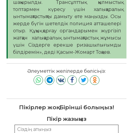
шақырылды. Трансұлттық қылмыстық
топтармен күресу үшін халықаралық
ынтымақтастықты дамыту өте маңызды. Осы
жерде бүгін шетелдік полиция атташелері
отыр. Құқық қорғау органдарымен жүргізіп
жатқан халықаралық ынтымақтастық жұмысы
үшін Сіздерге ерекше ризашылығымды
білдіремін», деді Қасым-Жомарт Тоқаев.
Әлеуметтік желілерде бөлісіңіз:
Пікірлер жоқ. Бірінші болыңыз!
Пікір жазыңыз