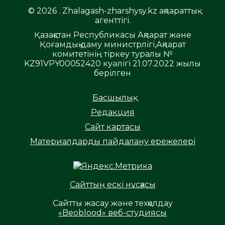
© 2026 . Zhalagash-zharshysy.kz ақпараттық
агенттігі.
Қазақстан Республикасы Ақпарат және
Қоғамдық даму министрлігі,Ақпарат
комитетінің тіркеу туралы №
KZ91VPY00052420 куәлігі 21.07.2022 жылы
берілген
Басшылық
Редакция
Сайт картасы
Материалдарды пайдалану ережелері
Сайттың ескі нұсқасы
Сайтты жасау және техқолдау
«Beoblood» веб-студиясы