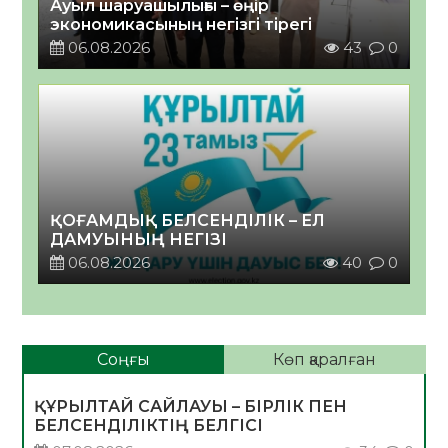
Ауыл шаруашылығы – өңір
экономикасының негізгі тірегі
06.08.2026
43
0
ҚОҒАМДЫҚ БЕЛСЕНДІЛІК – ЕЛ
ДАМУЫНЫҢ НЕГІЗІ
06.08.2026
40
0
Соңғы
Көп қаралған
ҚҰРЫЛТАЙ САЙЛАУЫ – БІРЛІК ПЕН
БЕЛСЕНДІЛІКТІҢ БЕЛГІСІ