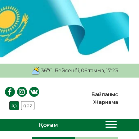
36°C
, Бейсенбі, 06 тамыз, 17:23
Байланыс
Жарнама
қаз
qaz
Қоғам