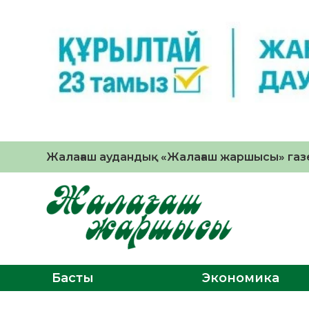
Жалағаш аудандық «Жалағаш жаршысы» газе
Басты
Экономика