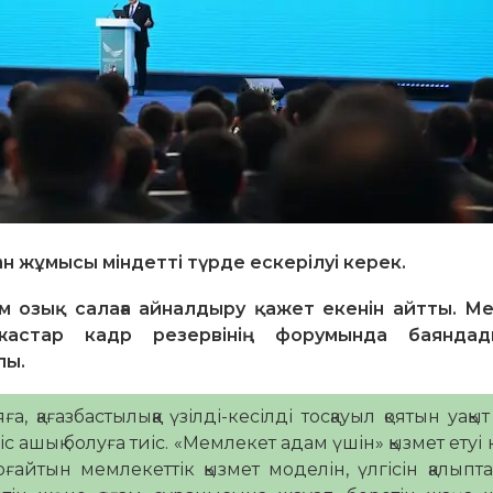
ан жұмысы міндетті түрде ескерілуі керек.
м озық салаға айналдыру қажет екенін айтты. М
астар кадр резервінің форумында баяндад
лы.
ғазбастылыққа үзілді-кесілді тосқауыл қоятын уақыт 
с ашық болуға тиіс. «Мемлекет адам үшін» қызмет етуі 
рғайтын мемлекеттік қызмет моделін, үлгісін қалыпт