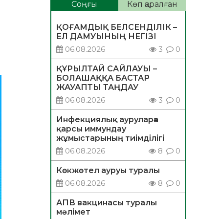
Соңғы
Көп қаралған
ҚОҒАМДЫҚ БЕЛСЕНДІЛІК –
ЕЛ ДАМУЫНЫҢ НЕГІЗІ
06.08.2026
3
0
ҚҰРЫЛТАЙ САЙЛАУЫ –
БОЛАШАҚҚА БАСТАР
ЖАУАПТЫ ТАҢДАУ
06.08.2026
3
0
Инфекциялық ауруларға
қарсы иммундау
жұмыстарының тиімділігі
06.08.2026
8
0
Көкжөтел ауруы туралы
06.08.2026
8
0
АПВ вакцинасы туралы
мәлімет