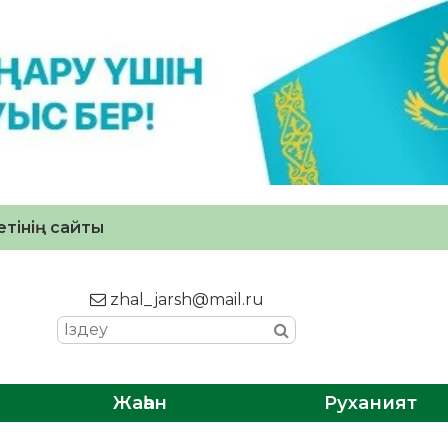
тінің сайты
zhal_jarsh@mail.ru
Жаһан
Руханият