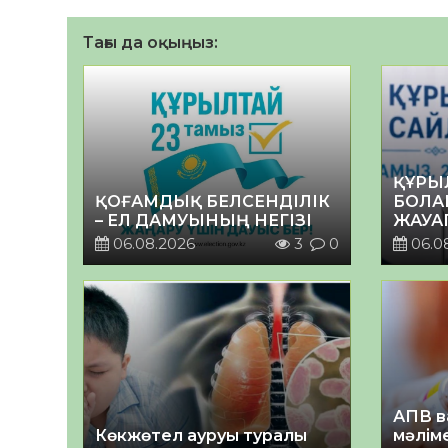
Тағы да оқыңыз:
ҚҰРЫ
ҚОҒАМДЫҚ БЕЛСЕНДІЛІК
БОЛА
– ЕЛ ДАМУЫНЫҢ НЕГІЗІ
ЖАУА
06.08.2026
3
0
06.0
АПВ в
Көкжөтел ауруы туралы
мәлім