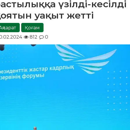
бастылыққа үзілді-кесілді
қоятын уақыт жетті
Ақпарат
Қоғам
0.02.2024
812
0