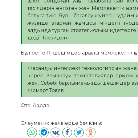
қажет. Сондықтан уақыт талабына сай к
тәсілдерін енгізген жөн. Мемлекеттік қ
болуға тиіс. Бұл – бағалау жүйесін ұдайы 
жүзінде атқарған жұмысы міндетті түрде
алдында тұрған стратегиялық міндеттерге 
деді Президент.
Бұл ретте IT-шешімдер арқылы мемлекеттік 
Жасанды интеллект технологиясын және ау
керек. Заманауи технологиялар арқылы 
жөн. Себебі барлық маңызды шешімдер азам
Жомарт Тоқаев.
Фто: Ақорда
Әлеуметтік желілерде бөлісіңіз: