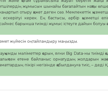
елетін және қоғам сұранысына жауап беретін жаңа
ызметшілердің жұмысын шынайы бағалайтын нақты өл
жаңартып отыру қажет деген сөз. Мемлекеттік қызметші
 ескерілуі керек. Ең бастысы, әрбір қызметші елі
сәйкес барынша тиімді жұмыс істеуге дайын болуы қа
қызмет жүйесін оңтайландыру маңызды.
қымды мәліметтер қорын, яғни Big Data-ны тиімді қ
халықпен етене байланыс орнатудың жолдарын жақс
аттардың пікірі негізінде қабылдануға тиіс, – деді 