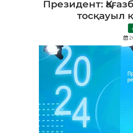
Президент: Қағаз
тосқауыл 
2