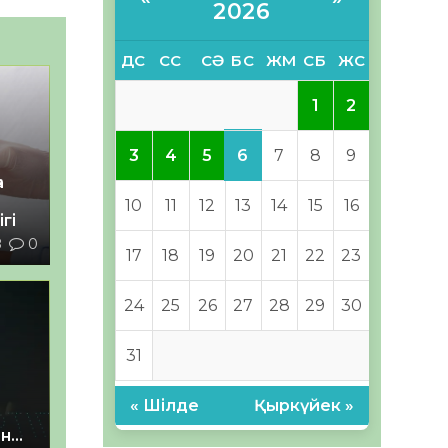
2026
ДС
СС
СӘ
БС
ЖМ
СБ
ЖС
1
2
6
3
4
5
7
8
9
а
10
11
12
13
14
15
16
гі
8
0
17
18
19
20
21
22
23
24
25
26
27
28
29
30
31
« Шілде
Қыркүйек »
ан