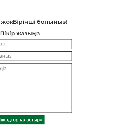
 жоқ. Бірінші болыңыз!
Пікір жазыңыз