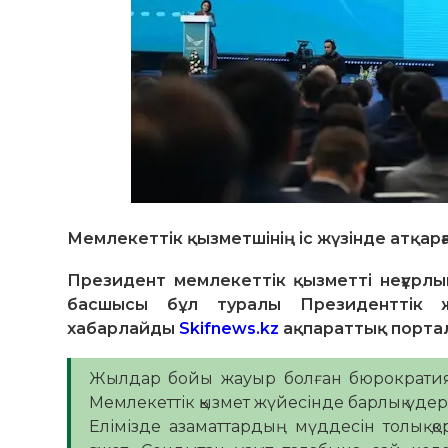
Мемлекеттік қызметшінің іс жүзінде атқарғ
Президент мемлекеттік қызметті неғұрлы
басшысы бұл туралы Президенттік ж
хабарлайды
Skifnews.kz
ақпараттық порта
Жылдар бойы жауыр болған бюрократияға, қа
Мемлекеттік қызмет жүйесінде барлық үдері
Елімізде азаматтардың мүддесін толық қо