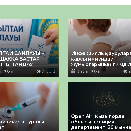
ЛТАЙ САЙЛАУЫ –
Инфекциялық ауруларғ
ШАҚҚА БАСТАР
қарсы иммундау
ПТЫ ТАҢДАУ
жұмыстарының тиімділі
8.2026
3
0
06.08.2026
Open Air: Қызылорда
акцинасы туралы
облысы полиция
ет
департаменті 20 мыңн