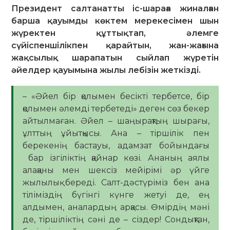
Президент салтанатты іс-шараға жиналған
барша қауымды көктем мерекесімен шын
жүректен құттықтап, әлемге
сүйіспеншілікпен қарайтын, жан-жағына
жақсылық шарапатын сыйлап жүретін
әйелдер қауымына жылы лебізін жеткізді.
– «Әйел бір қолымен бесікті тербетсе, бір
қолымен әлемді тербетеді» деген сөз бекер
айтылмаған. Әйел – шаңырақтың шырағы,
ұлттың ұйытқысы. Ана – тіршілік пен
берекенің бастауы, адамзат бойындағы
бар ізгіліктің қайнар көзі. Ананың аялы
алақаны мен шексіз мейірімі әр үйге
жылылық береді. Салт-дәстүріміз бен ана
тіліміздің бүгінгі күнге жетуі де, ең
алдымен, аналардың арқасы. Өмірдің мәні
де, тіршіліктің сәні де – сіздер! Сондықтан,