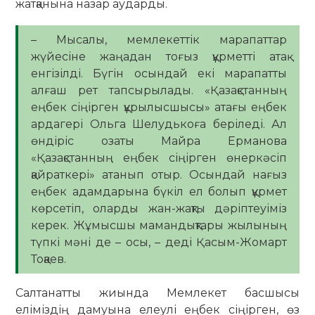
жатқанына назар аударды.
– Мысалы, мемлекеттік марапаттар
жүйесіне жаңадан тоғыз құрметті атақ
енгізілді. Бүгін осындай екі марапатты
алғаш рет тапсырылады. «Қазақстанның
еңбек сіңірген құрылысшысы» атағы еңбек
ардагері Ольга Шелудькоға беріледі. Ал
өндіріс озаты Майра Ерманова
«Қазақстанның еңбек сіңірген өнеркәсіп
қайраткері» атанып отыр. Осындай нағыз
еңбек адамдарына бүкіл ел болып құрмет
көрсетіп, оларды жан-жақты дәріптеуіміз
керек. Жұмысшы мамандықтары жылының
түпкі мәні де – осы, – деді Қасым-Жомарт
Тоқаев.
Салтанатты жиында Мемлекет басшысы
еліміздің дамуына елеулі еңбек сіңірген, өз