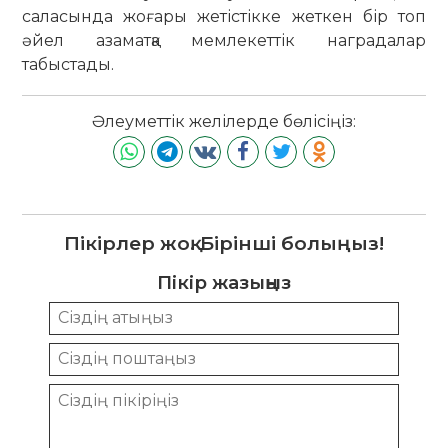
саласында жоғары жетістікке жеткен бір топ
әйел азаматқа мемлекеттік наградалар
табыстады.
Әлеуметтік желілерде бөлісіңіз:
Пікірлер жоқ. Бірінші болыңыз!
Пікір жазыңыз