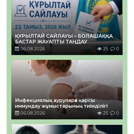
ҚҰРЫЛТАЙ САЙЛАУЫ – БОЛАШАҚҚА
БАСТАР ЖАУАПТЫ ТАҢДАУ
06.08.2026
25
0
Инфекциялық ауруларға қарсы
иммундау жұмыстарының тиімділігі
06.08.2026
25
0