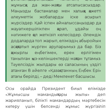
жұмысқа да жан-жақты атсалысасыздар.
Маңызды бастамалар мен халыққа қажетті
әлеуметтік жобаларды іске асырып
жүрсіздер. Қай іспен айналыссаңыздар да
жауапкершілікпен қарап, ұдайы оң
нәтижеге қол жеткізіп келесіздер. Әлемдік
додаларда топ жарып, еліміздің абыройын
асқақтатып жүрген аруларымыз да бар. Біз
қажырлы еңбегімен, ерен ерлігімен
танылған қыз-келіншектерді мақтан тұтамыз.
Тәуелсіздік жылдары өз саласының үздігі
атанған 8 әйелге «Қазақстанның Еңбек Ері»
атағы берілді, – деді Мемлекет басшысы.
Осы орайда Президент биыл елімізде
«Жұмысшы мамандықтары жылы» деп
жарияланып, білікті мамандардың мәртебесін
көтеру үшін белсенді жұмыс жүргізіліп