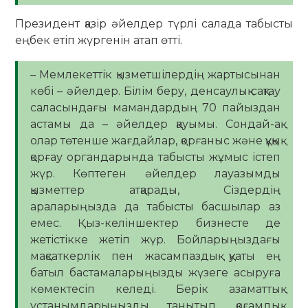
Президент қазір әйелдер түрлі салада табысты
еңбек етіп жүргенін атап өтті.
– Мемлекеттік қызметшілердің жартысынан
көбі – әйелдер. Білім беру, денсаулық сақтау
саласындағы мамандардың 70 пайыздан
астамы да – әйелдер қауымы. Сондай-ақ
олар төтенше жағдайлар, қорғаныс және құқық
қорғау органдарында табысты жұмыс істеп
жүр. Көптеген әйелдер лауазымды
қызметтер атқарады, Сіздердің
араларыңызда да табысты басшылар аз
емес. Қыз-келіншектер бизнесте де
жетістікке жетіп жүр. Бойларыңыздағы
мақсаткерлік пен жасампаздық қуаты ең
батыл бастамаларыңызды жүзеге асыруға
көмектесіп келеді. Берік азаматтық
ұстанымдарыңызды танытып, қоғамдық