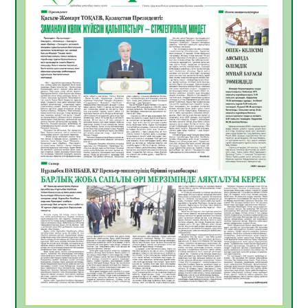
06.08.2026
36
0
ҚЫЗЫЛОРДАДА «САНАЛЫ ҰРПАҚ –
ЖАРҚЫН БОЛАШАҚ» АТТЫ КЕҢЕЙТІЛГЕН
МӘЖІЛІС ӨТТІ
05.08.2026
36
0
Қазақстан Орталық Азиядағы көшуге ең
қолайлы ел атанды
05.08.2026
37
0
Өрт қауіпсіздігі талаптарын сақтау – әр
азаматтың міндеті
05.08.2026
37
0
Руслан Рүстемұлы облыс әкімінің
кеңесшісі болып тағайындалды
05.08.2026
35
0
Цифрландыру саласын дамыту аясында
салынатын жаңа орталықтың жобасы