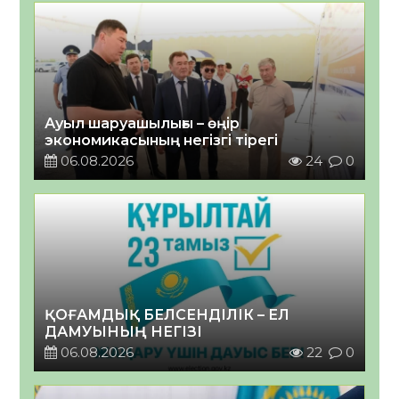
Ауыл шаруашылығы – өңір
экономикасының негізгі тірегі
06.08.2026
24
0
ҚОҒАМДЫҚ БЕЛСЕНДІЛІК – ЕЛ
ДАМУЫНЫҢ НЕГІЗІ
06.08.2026
22
0