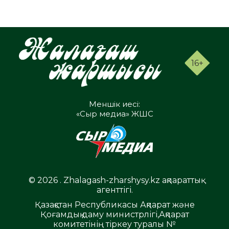
16+
Меншік иесі:
«Сыр медиа» ЖШС
© 2026 . Zhalagash-zharshysy.kz ақпараттық
агенттігі.
Қазақстан Республикасы Ақпарат және
Қоғамдық даму министрлігі,Ақпарат
комитетінің тіркеу туралы №