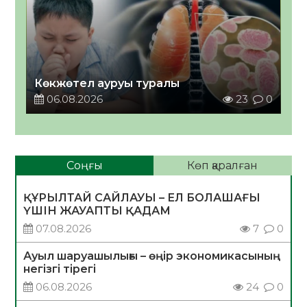
Көкжөтел ауруы туралы
06.08.2026
23
0
Соңғы
Көп қаралған
ҚҰРЫЛТАЙ САЙЛАУЫ – ЕЛ БОЛАШАҒЫ
ҮШІН ЖАУАПТЫ ҚАДАМ
07.08.2026
7
0
Ауыл шаруашылығы – өңір экономикасының
негізгі тірегі
06.08.2026
24
0