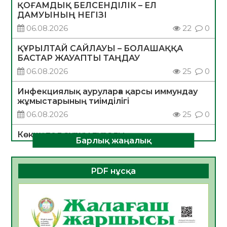
ҚОҒАМДЫҚ БЕЛСЕНДІЛІК – ЕЛ
ДАМУЫНЫҢ НЕГІЗІ
06.08.2026
22
0
ҚҰРЫЛТАЙ САЙЛАУЫ – БОЛАШАҚҚА
БАСТАР ЖАУАПТЫ ТАҢДАУ
06.08.2026
25
0
Инфекциялық ауруларға қарсы иммундау
жұмыстарының тиімділігі
06.08.2026
25
0
Көкжөтел ауруы туралы
Барлық жаңалық
06.08.2026
23
0
АПВ вакцинасы туралы мәлімет
PDF нұсқа
06.08.2026
24
0
Open Air: Қызылорда облысы полиция
департаменті 20 мыңнан астам
көрерменнің қауіпсіздігін қамтамасыз етті