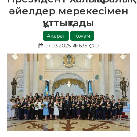
әйелдер мерекесімен
құттықтады
Ақпарат
Қоғам
07.03.2025
635
0