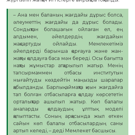
– Ана мен баланың жағдайы дұрыс болса,
әлеуметтің жағдайы да дұрыс болады.
Сондықтан болашағын ойлаған ел, ең
алдымен, әйелдердің жағдайын
жақсартуды ойлайды. Мемлекетіміз
әйелдерді барынша қорғауға және жан-
жақты қолдауға баса мән береді. Осы бағытта
нақты жұмыстар атқарылып жатыр. Менің
тапсырмаммен отбасы институтын
нығайтуды көздейтін маңызды шаралар
қабылданды. Барлық аймақта қиын жағдайға
тап болған отбасыларға қолдау көрсететін
орталықтар ашылып жатыр. Көп балалы
аналарды қолдаудың ұлттық моделі
қалыптасты. Соның арқасында жыл өткен
сайын көп балалы отбасылардың саны
артып келеді, – деді Мемлекет басшысы.