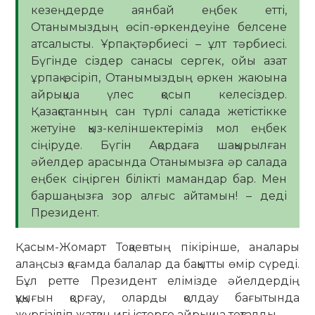
кезеңдерде аянбай еңбек етті,
Отанымыздың өсіп-өркендеуіне белсене
атсалысты. Ұрпақ тәрбиесі – ұлт тәрбиесі.
Бүгінде сіздер санасы сергек, ойы азат
ұрпақ өсіріп, Отанымыздың өркен жаюына
айрықша үлес қосып келесіздер.
Қазақстанның сан түрлі салада жетістікке
жетуіне қыз-келіншектеріміз мол еңбек
сіңіруде. Бүгін Ақордаға шақырылған
әйелдер арасында Отанымызға әр салада
еңбек сіңірген білікті мамандар бар. Мен
баршаңызға зор алғыс айтамын! – деді
Президент.
Қасым-Жомарт Тоқаевтың пікірінше, аналары
алаңсыз қоғамда балалар да бақытты өмір сүреді.
Бұл ретте Президент елімізде әйелдердің
құқығын қорғау, оларды қолдау бағытында
жүргізіліп жатқан игі істерге айрықша тоқталды.