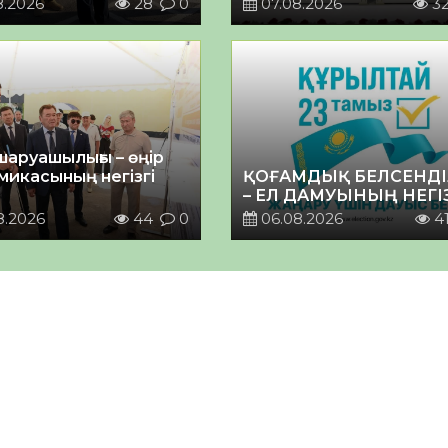
8.2026
28
0
07.08.2026
3
шаруашылығы – өңір
микасының негізгі
ҚОҒАМДЫҚ БЕЛСЕНДІ
– ЕЛ ДАМУЫНЫҢ НЕГІ
8.2026
44
0
06.08.2026
4