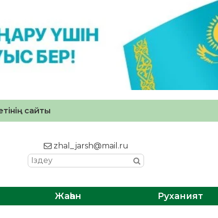
тінің сайты
zhal_jarsh@mail.ru
Жаһан
Руханият