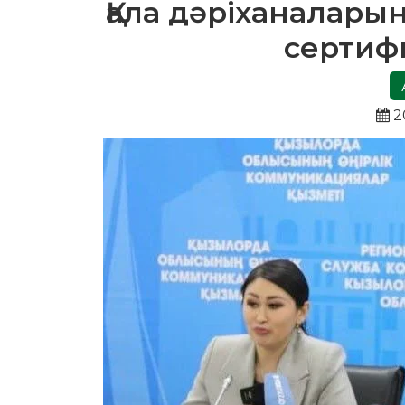
Қала дәріханалары
сертифи
2