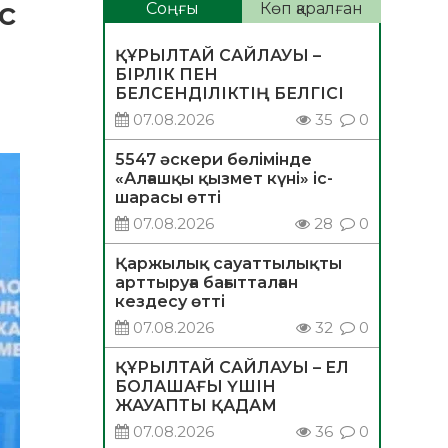
с
Соңғы
Көп қаралған
ҚҰРЫЛТАЙ САЙЛАУЫ –
БІРЛІК ПЕН
БЕЛСЕНДІЛІКТІҢ БЕЛГІСІ
07.08.2026
35
0
5547 әскери бөлімінде
«Алғашқы қызмет күні» іс-
шарасы өтті
07.08.2026
28
0
Қаржылық сауаттылықты
арттыруға бағытталған
кездесу өтті
07.08.2026
32
0
ҚҰРЫЛТАЙ САЙЛАУЫ – ЕЛ
БОЛАШАҒЫ ҮШІН
ЖАУАПТЫ ҚАДАМ
07.08.2026
36
0