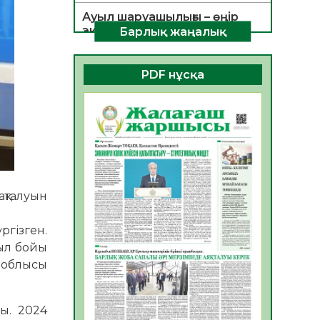
Ауыл шаруашылығы – өңір
экономикасының негізгі
Барлық жаңалық
тірегі
06.08.2026
44
0
PDF нұсқа
ҚОҒАМДЫҚ БЕЛСЕНДІЛІК –
ЕЛ ДАМУЫНЫҢ НЕГІЗІ
06.08.2026
41
0
ҚҰРЫЛТАЙ САЙЛАУЫ –
БОЛАШАҚҚА БАСТАР
ЖАУАПТЫ ТАҢДАУ
қталуын
06.08.2026
43
0
Инфекциялық ауруларға
ргізген.
қарсы иммундау
Жыл бойы
жұмыстарының тиімділігі
 облысы
06.08.2026
46
0
Көкжөтел ауруы туралы
ы. 2024
06.08.2026
42
0