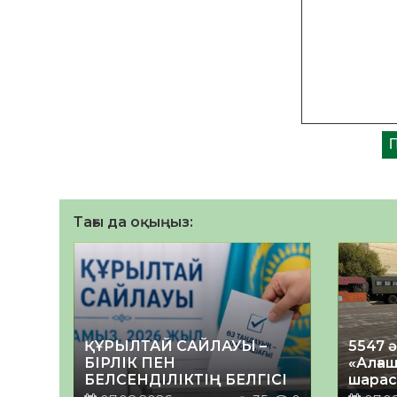
Тағы да оқыңыз:
ҚҰРЫЛТАЙ САЙЛАУЫ –
5547 
БІРЛІК ПЕН
«Алғаш
БЕЛСЕНДІЛІКТІҢ БЕЛГІСІ
шарас