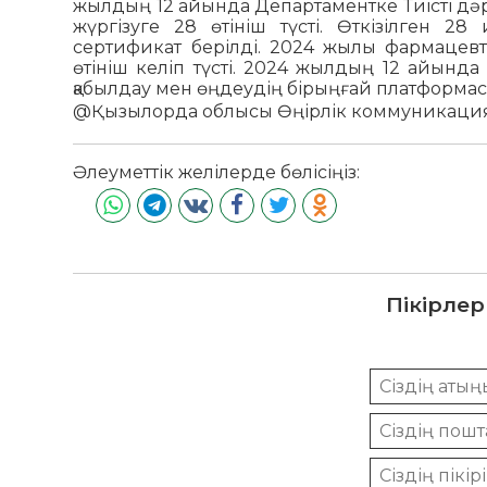
жылдың 12 айында Департаментке Тиісті дәр
жүргізуге 28 өтініш түсті. Өткізілген 2
сертификат берілді. 2024 жылы фармацевти
өтініш келіп түсті. 2024 жылдың 12 айында
қабылдау мен өңдеудің бірыңғай платформасы
@Қызылорда облысы Өңірлік коммуникациял
Әлеуметтік желілерде бөлісіңіз:
Пікірлер