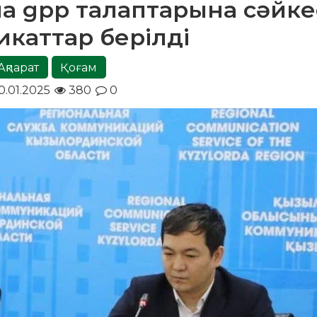
на gpp талаптарына сәйке
каттар берілді
Ақпарат
Қоғам
0.01.2025
380
0