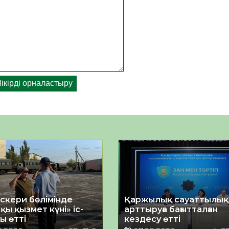
әскери бөлімінде
Қаржылық сауаттылы
қы қызмет күні» іс-
арттыруға бағытталған
ы өтті
кездесу өтті