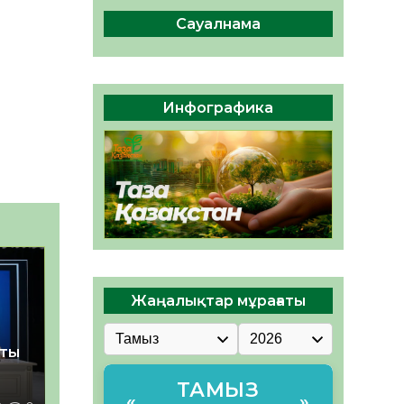
сақтау – әр азаматтың
міндеті
Сауалнама
05.08.2026
57
0
Руслан Рүстемұлы облыс
әкімінің кеңесшісі болып
Инфографика
тағайындалды
05.08.2026
52
0
Жаңалықтар мұрағаты
қты
ТАМЫЗ
«
»