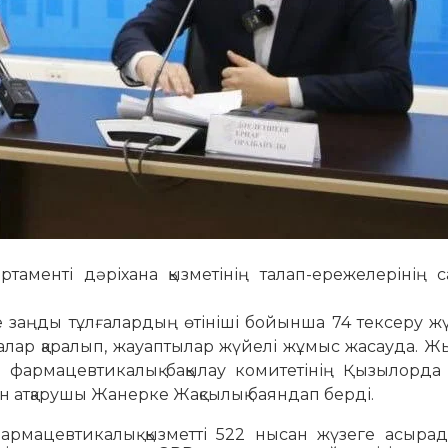
аменті дәріхана қызметінің талап-ережелерінің са
заңды тұлғалардың өтініші бойынша 74 тексеру жү
ралар қаралып, жауаптылар жүйелі жұмыс жасауда. 
 фармацевтикалық бақылау комитетінің Қызылорда
 атқарушы Жанерке Жақсылық баяндап берді.
ацевтикалық қызметті 522 нысан жүзеге асырад