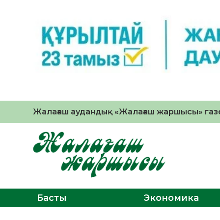
Жалағаш аудандық «Жалағаш жаршысы» газе
Басты
Экономика