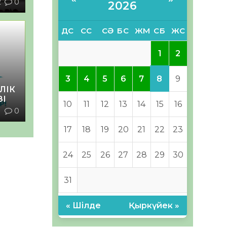
2
0
2026
ДС
СС
СӘ
БС
ЖМ
СБ
ЖС
1
2
8
3
4
5
6
7
9
ЛІК
ЗІ
10
11
12
13
14
15
16
1
0
17
18
19
20
21
22
23
24
25
26
27
28
29
30
31
« Шілде
Қыркүйек »