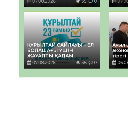
07.08.2026
35
0
07.0
ҚҰРЫЛТАЙ САЙЛАУЫ – ЕЛ
Ауыл 
БОЛАШАҒЫ ҮШІН
эконо
ЖАУАПТЫ ҚАДАМ
тірегі
07.08.2026
36
0
06.0