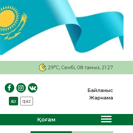
29°C
, Сенбі, 08 тамыз, 21:27
Байланыс
Жарнама
қаз
qaz
Қоғам