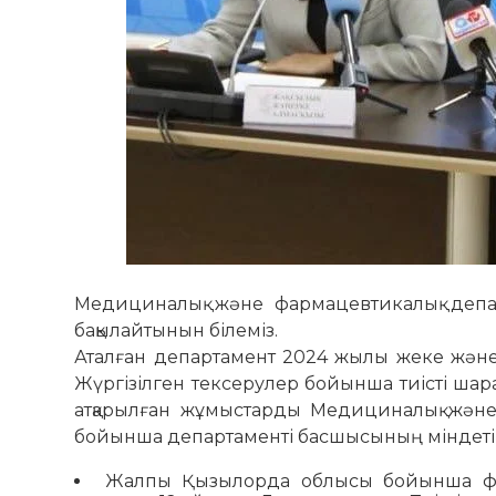
Медициналық және фармацевтикалық департ
бақылайтынын білеміз.
Аталған департамент 2024 жылы жеке және 
Жүргізілген тексерулер бойынша тиісті ша
атқарылған жұмыстарды Медициналық және
бойынша департаменті басшысының міндетін
Жалпы Қызылорда облысы бойынша фарм