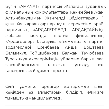
Бүгін «AMANAT» партиясы Жалағаш аудандық
филиалының консультанттары Кенжебаев Ахан
Алтынбекұлымен Жангелді Әбдісаттарұлы 1
қазан Халықаралық қарттар күні мерекесіне орай
партияның «АРДАГЕРЛЕРДІ АРДАҚТАЙЫҚ»
жобасы аясында партия филиалының
«Ардагерлер» бастауыш ұйымындағы партия
ардагерлері Есенбаева Айша, Боштаева
Балымкүл, Тойшыбекова Балжан, Тәуірбаева
Тұрсынкүл әжелеріміздің үйлеріне барып, хал
жағдайларымен танысып, құттықтау хат
тапсырып, сый-құрмет көрсетті.
Сый құрметке ардагер қарттарымыз шын
көңілден өз алғыстарын білдіріп, елімізге
тыныштық, аманшылық тіледі.