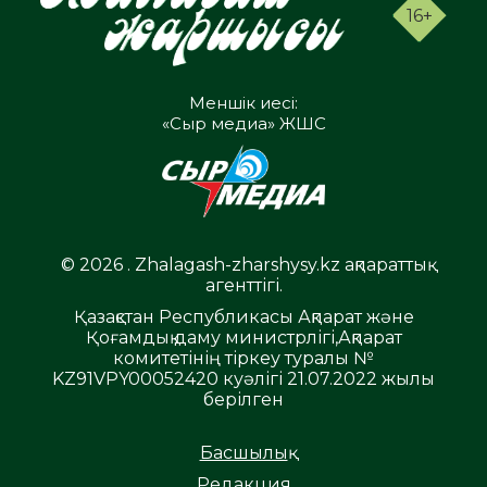
16+
Меншік иесі:
«Сыр медиа» ЖШС
© 2026 . Zhalagash-zharshysy.kz ақпараттық
агенттігі.
Қазақстан Республикасы Ақпарат және
Қоғамдық даму министрлігі,Ақпарат
комитетінің тіркеу туралы №
KZ91VPY00052420 куәлігі 21.07.2022 жылы
берілген
Басшылық
Редакция