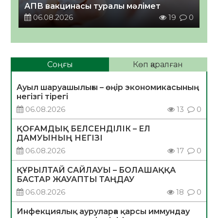
АПВ вакцинасы туралы мәлімет
06.08.2026
19
0
Соңғы
Көп қаралған
Ауыл шаруашылығы – өңір экономикасының
негізгі тірегі
06.08.2026
13
0
ҚОҒАМДЫҚ БЕЛСЕНДІЛІК – ЕЛ
ДАМУЫНЫҢ НЕГІЗІ
06.08.2026
17
0
ҚҰРЫЛТАЙ САЙЛАУЫ – БОЛАШАҚҚА
БАСТАР ЖАУАПТЫ ТАҢДАУ
06.08.2026
18
0
Инфекциялық ауруларға қарсы иммундау