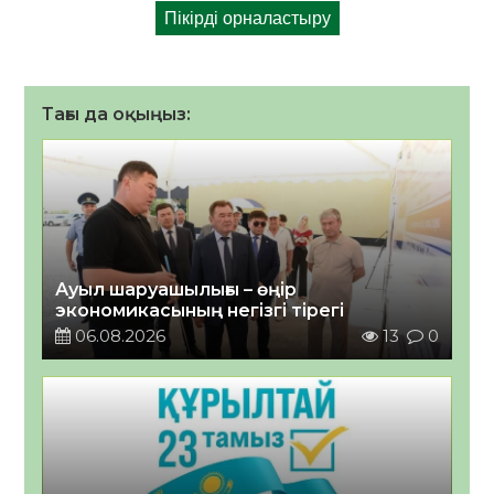
Тағы да оқыңыз:
Ауыл шаруашылығы – өңір
экономикасының негізгі тірегі
06.08.2026
13
0