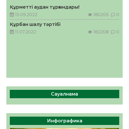
05.08.2026
31
0
Құрметті аудан тұрғындары!
ӘРБІР ДАУЫС – ҚОҒАМ ДАМУЫНА
15.09.2022
180205
0
ҚОСЫЛҒАН ҮЛЕС
Құрбан шалу тәртібі
05.08.2026
36
0
11.07.2022
182208
0
Сауалнама
Инфографика