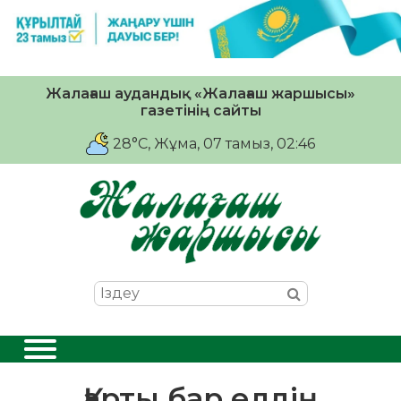
Жалағаш аудандық «Жалағаш жаршысы»
газетінің сайты
28°C
, Жұма, 07 тамыз, 02:46
Қарты бар елдің