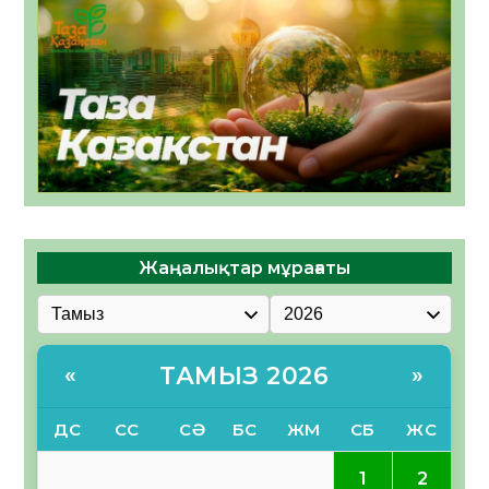
Жаңалықтар мұрағаты
ТАМЫЗ 2026
«
»
ДС
СС
СӘ
БС
ЖМ
СБ
ЖС
1
2