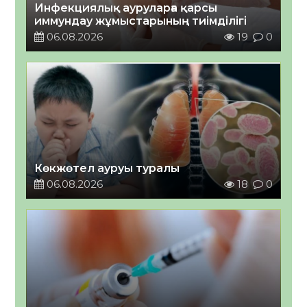
Инфекциялық ауруларға қарсы
иммундау жұмыстарының тиімділігі
06.08.2026
19
0
Көкжөтел ауруы туралы
06.08.2026
18
0