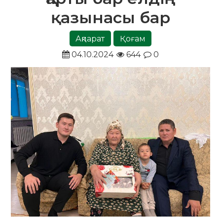
қазынасы бар
Ақпарат
Қоғам
04.10.2024
644
0