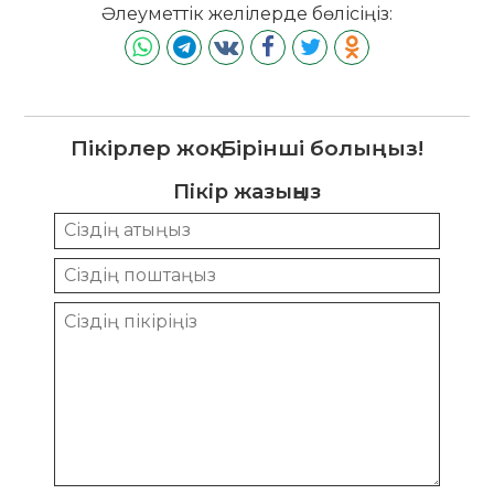
Әлеуметтік желілерде бөлісіңіз:
Пікірлер жоқ. Бірінші болыңыз!
Пікір жазыңыз