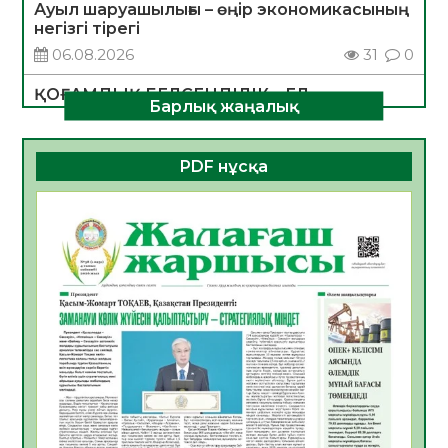
Ауыл шаруашылығы – өңір экономикасының
негізгі тірегі
06.08.2026
31
0
ҚОҒАМДЫҚ БЕЛСЕНДІЛІК – ЕЛ
Барлық жаңалық
ДАМУЫНЫҢ НЕГІЗІ
06.08.2026
30
0
PDF нұсқа
ҚҰРЫЛТАЙ САЙЛАУЫ – БОЛАШАҚҚА
БАСТАР ЖАУАПТЫ ТАҢДАУ
06.08.2026
32
0
Инфекциялық ауруларға қарсы иммундау
жұмыстарының тиімділігі
06.08.2026
33
0
Көкжөтел ауруы туралы
06.08.2026
30
0
АПВ вакцинасы туралы мәлімет
06.08.2026
31
0