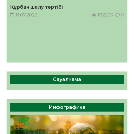
05.08.2026
41
0
Құрбан шалу тәртібі
11.07.2022
182233
0
Сауалнама
Инфографика