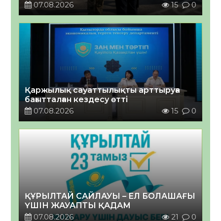
07.08.2026
15
0
Қаржылық сауаттылықты арттыруға
бағытталған кездесу өтті
07.08.2026
15
0
ҚҰРЫЛТАЙ САЙЛАУЫ – ЕЛ БОЛАШАҒЫ
ҮШІН ЖАУАПТЫ ҚАДАМ
07.08.2026
21
0