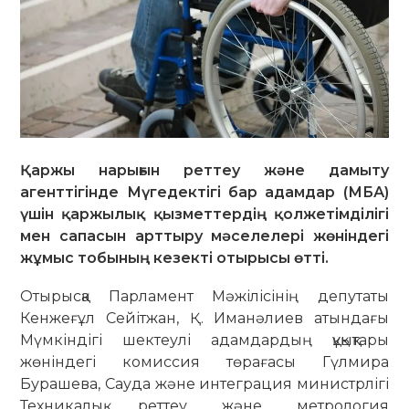
Қаржы нарығын реттеу және дамыту
агенттігінде Мүгедектігі бар адамдар (МБА)
үшін қаржылық қызметтердің қолжетімділігі
мен сапасын арттыру мәселелері жөніндегі
жұмыс тобының кезекті отырысы өтті.
Отырысқа Парламент Мәжілісінің депутаты
Кенжеғұл Сейітжан, Қ. Иманәлиев атындағы
Мүмкіндігі шектеулі адамдардың құқықтары
жөніндегі комиссия төрағасы Гүлмира
Бурашева, Сауда және интеграция министрлігі
Техникалық реттеу және метрология