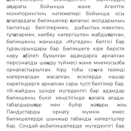
ақпараты бойынша және Агенттік
мониторингінің нәтижелері бойынша осы
қалалардағы бөлімшелер қозғалыс жолдарының
тактильді белгілерімен, дыбыстық маякпен,
тұтқалармен, көлбеу көтергішпен жабдықталған,
бөлімшенің жанында «Мүгедек» белгісі бар
тұрақ орындары бар. Бөлімшеге кіре берісте
көру қабілеті бұзылған адамдарға арналған
персоналды шақыру түймесі және мнемосызба
орналастырылған. Кіру тобы соққыға төзімді
материалдан жасалған, есіктерде нашар
көретіндерге арналған сары түсті белгілер бар.
Үй-жайдың ішінде мүгедектігі бар адамдар
бөлімшенің бүкіл кеңістігінде қозғала алады:
табалдырықтар мен бүйір жақтары жоқ.
Пандустарды орнату мүмкін емес
бөлімшелерде шынжыр табанды көтергіштер
бар. Сондай-ақ бөлімшелерде мүгедектігі бар