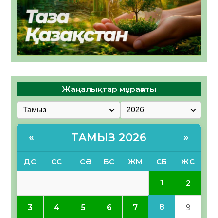
Жаңалықтар мұрағаты
ТАМЫЗ 2026
«
»
ДС
СС
СӘ
БС
ЖМ
СБ
ЖС
1
2
8
3
4
5
6
7
9