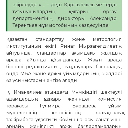
әзірлеуде » , – деді Қаржылық қызметтерді
тұтынушылардың құқықтарын қорғау
департаментінің директоры Александр
Терентьев жұмыс тобының кездесуінде.
Қазақстан стандарттау және метрология
институтының өкілі Ринат Мырзагелдиевтің
айтуынша, стандарттар ағымдағы жылдың
қараша айында қабылданады. Жақын арада
бірінші редакцияның тыңдаулары басталады,
онда МБА және қаржы ұйымдарының өкілдері
өз ұсыныстарын енгізе алады.
Қ. Иманәлиев атындағы Мүмкіндігі шектеулі
адамдардың құқықтары жөніндегі комиссия
төрағасы Гүлмира Бурашева ұйым
мүшелерінің көпшілігінің халықаралық
тәжірибеге ұқсастығы бойынша осы санат үшін
арнайы жеңілдікті қаржы бағдарламаларын