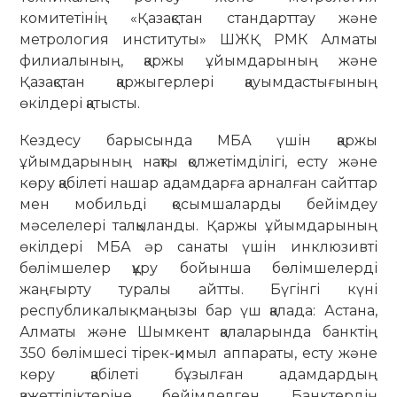
комитетінің «Қазақстан стандарттау және
метрология институты» ШЖҚ РМК Алматы
филиалының, қаржы ұйымдарының және
Қазақстан қаржыгерлері қауымдастығының
өкілдері қатысты.
Кездесу барысында МБА үшін қаржы
ұйымдарының нақты қолжетімділігі, есту және
көру қабілеті нашар адамдарға арналған сайттар
мен мобильді қосымшаларды бейімдеу
мәселелері талқыланды. Қаржы ұйымдарының
өкілдері МБА әр санаты үшін инклюзивті
бөлімшелер құру бойынша бөлімшелерді
жаңғырту туралы айтты. Бүгінгі күні
республикалық маңызы бар үш қалада: Астана,
Алматы және Шымкент қалаларында банктің
350 бөлімшесі тірек-қимыл аппараты, есту және
көру қабілеті бұзылған адамдардың
қажеттіліктеріне бейімделген. Банктердің