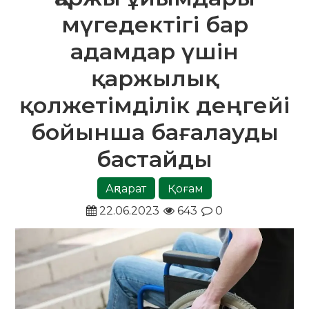
мүгедектігі бар
адамдар үшін
қаржылық
қолжетімділік деңгейі
бойынша бағалауды
бастайды
Ақпарат
Қоғам
22.06.2023
643
0