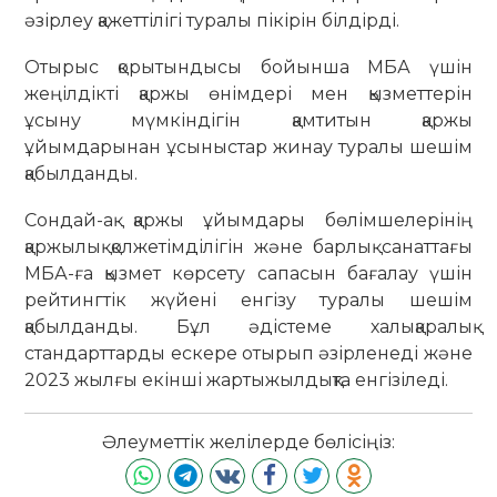
әзірлеу қажеттілігі туралы пікірін білдірді.
Отырыс қорытындысы бойынша МБА үшін
жеңілдікті қаржы өнімдері мен қызметтерін
ұсыну мүмкіндігін қамтитын қаржы
ұйымдарынан ұсыныстар жинау туралы шешім
қабылданды.
Сондай-ақ қаржы ұйымдары бөлімшелерінің
қаржылық қолжетімділігін және барлық санаттағы
МБА-ға қызмет көрсету сапасын бағалау үшін
рейтингтік жүйені енгізу туралы шешім
қабылданды. Бұл әдістеме халықаралық
стандарттарды ескере отырып әзірленеді және
2023 жылғы екінші жартыжылдықта енгізіледі.
Әлеуметтік желілерде бөлісіңіз: