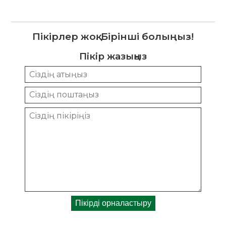
Пікірлер жоқ. Бірінші болыңыз!
Пікір жазыңыз