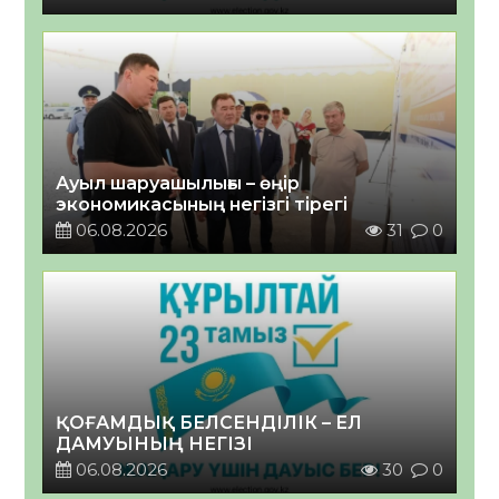
Ауыл шаруашылығы – өңір
экономикасының негізгі тірегі
06.08.2026
31
0
ҚОҒАМДЫҚ БЕЛСЕНДІЛІК – ЕЛ
ДАМУЫНЫҢ НЕГІЗІ
06.08.2026
30
0