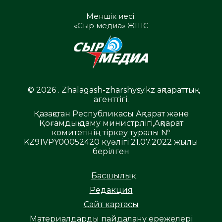
Меншік иесі:
«Сыр медиа» ЖШС
© 2026 . Zhalagash-zharshysy.kz ақпараттық
агенттігі.
Қазақстан Республикасы Ақпарат және
Қоғамдық даму министрлігі,Ақпарат
комитетінің тіркеу туралы №
KZ91VPY00052420 куәлігі 21.07.2022 жылы
берілген
Басшылық
Редакция
Сайт картасы
Материалдарды пайдалану ережелері