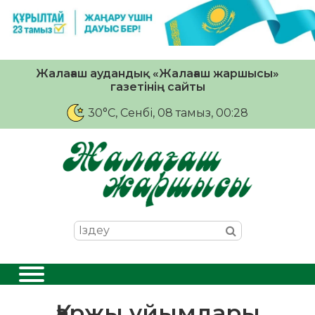
Жалағаш аудандық «Жалағаш жаршысы»
газетінің сайты
30°C
, Сенбі, 08 тамыз, 00:28
Қаржы ұйымдары