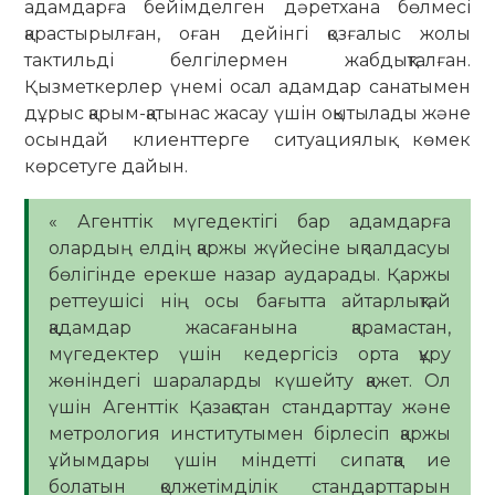
адамдарға бейімделген дәретхана бөлмесі
қарастырылған, оған дейінгі қозғалыс жолы
тактильді белгілермен жабдықталған.
Қызметкерлер үнемі осал адамдар санатымен
дұрыс қарым-қатынас жасау үшін оқытылады және
осындай клиенттерге ситуациялық көмек
көрсетуге дайын.
« Агенттік мүгедектігі бар адамдарға
олардың елдің қаржы жүйесіне ықпалдасуы
бөлігінде ерекше назар аударады. Қаржы
реттеушісі нің осы бағытта айтарлықтай
қадамдар жасағанына қарамастан,
мүгедектер үшін кедергісіз орта құру
жөніндегі шараларды күшейту қажет. Ол
үшін Агенттік Қазақстан стандарттау және
метрология институтымен бірлесіп қаржы
ұйымдары үшін міндетті сипатқа ие
болатын қолжетімділік стандарттарын