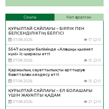
Соңғы
Көп қаралған
ҚҰРЫЛТАЙ САЙЛАУЫ – БІРЛІК ПЕН
БЕЛСЕНДІЛІКТІҢ БЕЛГІСІ
07.08.2026
17
0
5547 әскери бөлімінде «Алғашқы қызмет
күні» іс-шарасы өтті
07.08.2026
15
0
Қаржылық сауаттылықты арттыруға
бағытталған кездесу өтті
07.08.2026
15
0
ҚҰРЫЛТАЙ САЙЛАУЫ – ЕЛ БОЛАШАҒЫ
ҮШІН ЖАУАПТЫ ҚАДАМ
07.08.2026
21
0