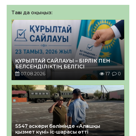
Тағы да оқыңыз:
ҚҰРЫЛТАЙ САЙЛАУЫ – БІРЛІК ПЕН
БЕЛСЕНДІЛІКТІҢ БЕЛГІСІ
07.08.2026
17
0
5547 әскери бөлімінде «Алғашқы
қызмет күні» іс-шарасы өтті