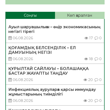
Соңғы
Көп қаралған
Ауыл шаруашылығы – өңір экономикасының
негізгі тірегі
06.08.2026
17
0
ҚОҒАМДЫҚ БЕЛСЕНДІЛІК – ЕЛ
ДАМУЫНЫҢ НЕГІЗІ
06.08.2026
18
0
ҚҰРЫЛТАЙ САЙЛАУЫ – БОЛАШАҚҚА
БАСТАР ЖАУАПТЫ ТАҢДАУ
06.08.2026
20
0
Инфекциялық ауруларға қарсы иммундау
жұмыстарының тиімділігі
06.08.2026
20
0