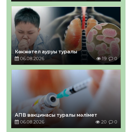
Көкжөтел ауруы туралы
06.08.2026
19
0
АПВ вакцинасы туралы мәлімет
06.08.2026
20
0