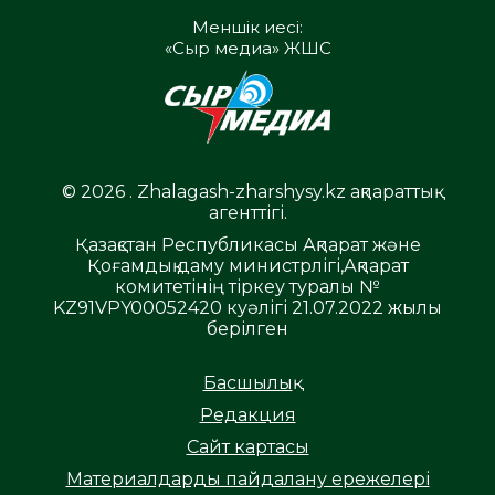
Меншік иесі:
«Сыр медиа» ЖШС
© 2026 . Zhalagash-zharshysy.kz ақпараттық
агенттігі.
Қазақстан Республикасы Ақпарат және
Қоғамдық даму министрлігі,Ақпарат
комитетінің тіркеу туралы №
KZ91VPY00052420 куәлігі 21.07.2022 жылы
берілген
Басшылық
Редакция
Сайт картасы
Материалдарды пайдалану ережелері