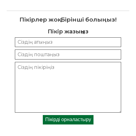
Пікірлер жоқ. Бірінші болыңыз!
Пікір жазыңыз