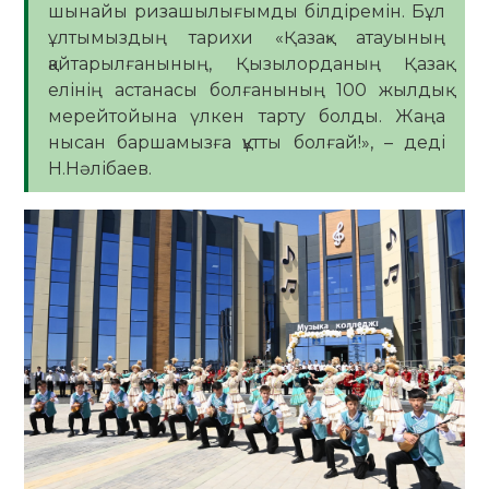
шынайы ризашылығымды білдіремін. Бұл
ұлтымыздың тарихи «Қазақ» атауының
қайтарылғанының, Қызылорданың Қазақ
елінің астанасы болғанының 100 жылдық
мерейтойына үлкен тарту болды. Жаңа
нысан баршамызға құтты болғай!», – деді
Н.Нәлібаев.