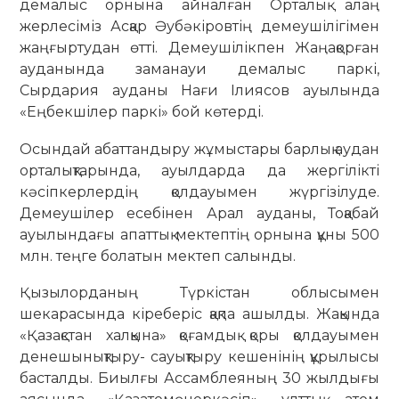
демалыс орнына айналған Орталық алаң
жерлесіміз Асқар Әубәкіровтің демеушілігімен
жаңғыртудан өтті. Демеушілікпен Жаңақорған
ауданында заманауи демалыс паркі,
Сырдария ауданы Нағи Ілиясов ауылында
«Еңбекшілер паркі» бой көтерді.
Осындай абаттандыру жұмыстары барлық аудан
орталықтарында, ауылдарда да жергілікті
кәсіпкерлердің қолдауымен жүргізілуде.
Демеушілер есебінен Арал ауданы, Тоқабай
ауылындағы апаттық мектептің орнына құны 500
млн. теңге болатын мектеп салынды.
Қызылорданың Түркістан облысымен
шекарасында кіреберіс қақпа ашылды. Жақында
«Қазақстан халқына» қоғамдық қоры қолдауымен
денешынықтыру- сауықтыру кешенінің құрылысы
басталды. Биылғы Ассамблеяның 30 жылдығы