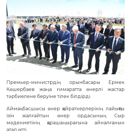
Премьер-министрдің орынбасары Ермек
Көшербаев жаңа ғимаратта өнерлі жастар
тәрбиелене беруіне тілек білдірді.
Аймақ басшысы өнер қайраткерлерінің лайықты
ізін жалғайтын өнер ордасының Сыр
мәдениетінің қарашаңырағына айналғанын
атап өтті.