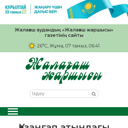
Жалағаш аудандық «Жалағаш жаршысы»
газетінің сайты
26°C
, Жұма, 07 тамыз, 06:41
Қазанғап атындағы