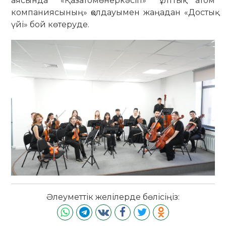
аясында «Қазатомөнеркәсіп» ұлттық атом
компаниясының» қолдауымен жаңадан «Достық
үйі» бой көтеруде.
Әлеуметтік желілерде бөлісіңіз: