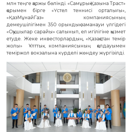
млн теңге қаржы бөлінді. «Самұрық Қазына Траст»
қорымен бірге «Үстел теннисі орталығы»,
«ҚазМұнайГаз» компаниясының
демеушілігімен 350 орындық заманауи үлгідегі
«Оқушылар сарайы» салынып, ел игілігіне қызмет
етуде. Жеке инвесторлардың, «Қазақстан темір
жолы» Ұлттық компаниясының қолдауымен
теміржол вокзалына күрделі жөндеу жүргізілді.