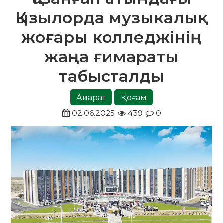
Қызылорда музыкалық
жоғары колледжінің
жаңа ғимараты
табысталды
Ақпарат
Қоғам
02.06.2025
439
0