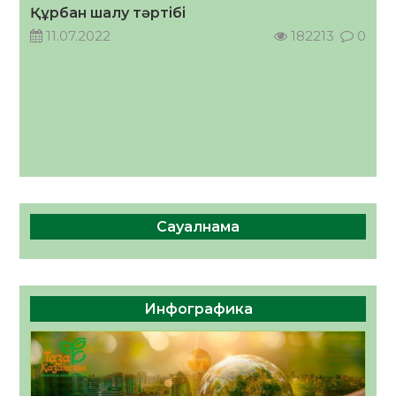
Құрбан шалу тәртібі
05.08.2026
38
0
11.07.2022
182213
0
Сауалнама
Инфографика