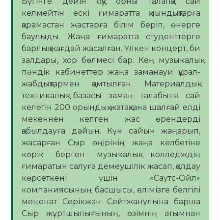
Бүгінге дейін оқу орны талапқа сай
келмейтін ескі ғимаратта қиындықтарға
қарамастан жастарға білім беріп, өнерге
баулыды. Жаңа ғимаратта студенттерге
барлық жағдай жасалған. Үлкен концерт, би
залдары, хор бөлмесі бар. Кең музыкалық
пәндік кабинеттер жаңа заманауи құрал-
жабдықтармен қамтылған. Материалдық-
техникалық базасы заман талабына сай
келетін 200 орындық жатақхана шалғай елді
мекеннен келген жас өрендерді
қабылдауға дайын. Күн сайын жаңарып,
жасарған Сыр өңірінің жаңа келбетіне
көрік берген музыкалық колледждің
ғимаратын салуға демеушілік жасап, қолдау
көрсеткені үшін «Саутс-Ойл»
компаниясының басшысы, елімізге белгілі
меценат Серікжан Сейтжанұлына барша
Сыр жұртшылығының, өзімнің атымнан