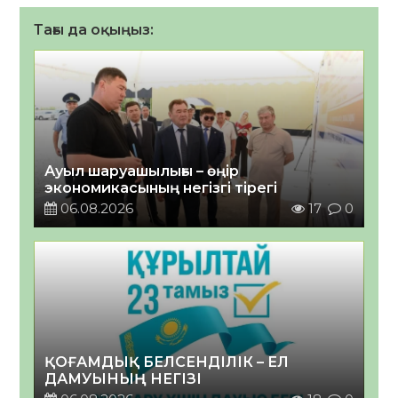
Тағы да оқыңыз:
Ауыл шаруашылығы – өңір
экономикасының негізгі тірегі
06.08.2026
17
0
ҚОҒАМДЫҚ БЕЛСЕНДІЛІК – ЕЛ
ДАМУЫНЫҢ НЕГІЗІ