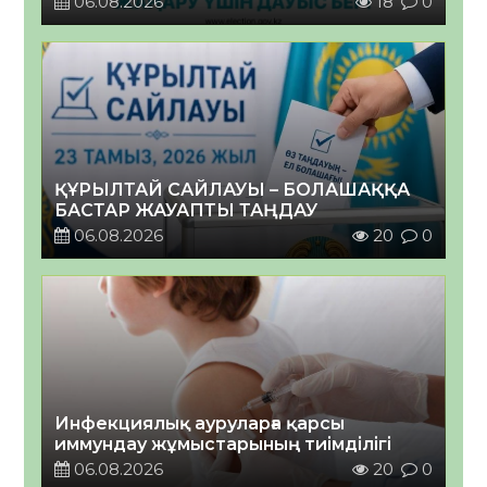
06.08.2026
18
0
ҚҰРЫЛТАЙ САЙЛАУЫ – БОЛАШАҚҚА
БАСТАР ЖАУАПТЫ ТАҢДАУ
06.08.2026
20
0
Инфекциялық ауруларға қарсы
иммундау жұмыстарының тиімділігі
06.08.2026
20
0