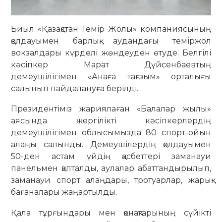
Биыл «Қазақстан Темір Жолы» компаниясының
қолдауымен барлық аудандағы теміржол
вокзалдары күрделі жөндеуден өтуде. Белгілі
кәсіпкер Марат Дүйсенбаевтың
демеушілігімен «Анаға тағзым» орталығы
салынып пайдалануға берілді.
Президентіміз жариялаған «Балалар жылы»
аясында жергілікті кәсіпкерлердің
демеушілігімен облысымызда 80 спорт-ойын
алаңы салынды. Демеушілердің қолдауымен
50-ден астам үйдің қасбеттері заманауи
панельмен қапталды, аулалар абаттандырылып,
заманауи спорт алаңдары, тротуарлар, жарық
бағаналары жаңартылды.
Қала тұрғындары мен қонақтарының сүйікті