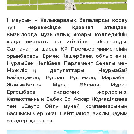
1 маусым – Халықаралық балаларды қорғау
күні мерекесінде Қазанғап атындағы
Қызылорда музыкалық жоғары колледжінің
жаңа ғимараты ел игілігіне табысталды.
Салтанатты шараға ҚР Премьер-министрінің
орынбасары Ермек Көшербаев, облыс әкімі
Нұрлыбек Нәлібаев, Парламент Сенаты мен
Мәжілісінің депутаттары Наурызбай
Байқадамов, Руслан Рүстемов, Мархабат
Жайымбетов, Мұрат Әбенов, Мұрат
Ергешбаев, академик, жерлесіміз,
Қазақстанның Еңбек Ері Асқар Жұмаділдаев
пен «Саутс Ойл» мұнай компаниясының
басшысы Серікжан Сейтжанов, зиялы қауым
өкілдері қатысты.