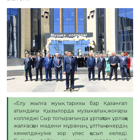
«Елу жылға жуық тарихы бар Қазанғап
атындағы Қызылорда музыкалық жоғары
колледжі Сыр топырағында ұрпақтан ұрпаққа
жалғасқан мәдени мұраның, ұлттық өнердің
кемелденуіне зор үлес қосып келеді.