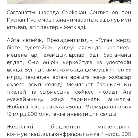
Салтанатты шарада Серікжан Сейтжанов пен
Руслан Рүстемов жаңа ғимараттың ашылуымен
құттықтап, ізгі тілектерін жеткізді.
Айта кетейік, Президентіміздің «Туған жерді
бірге түлетейік!» үндеуі аясында кәсіпкер-
меценаттар, қоғамдық қорлар бұл бастаманы
қолдап, Сыр өңірін көркейтуге өз үлестерін
қосуда. Бүгінде аймағымызда демеушілікпен 55
млрд. теңгеден астам қаржыға жаңа жобалар
жүзеге асып келеді. Мемлекет басшысының
тікелей тапсырмасына сәйкес «Қорқыт Ата
әуежайының» жаңа терминалы ашылды.
Жобаны іске асыруға «Болат Өтемұратов қоры»
16 млрд.600 млн. теңге инвестиция салды.
Жергілікті бюджеттен инженерлік-
коммуникациялық инфрақұрылымға 4 млрд. 300