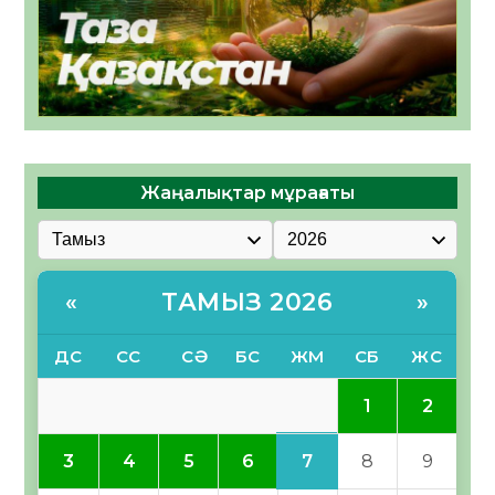
Жаңалықтар мұрағаты
ТАМЫЗ 2026
«
»
ДС
СС
СӘ
БС
ЖМ
СБ
ЖС
1
2
7
3
4
5
6
8
9