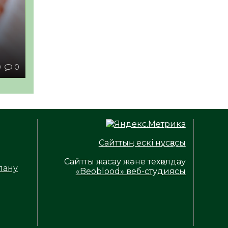
ы
0
0
Сайттың ескі нұсқасы
Сайтты жасау және техқолдау
лану
«Beoblood» веб-студиясы