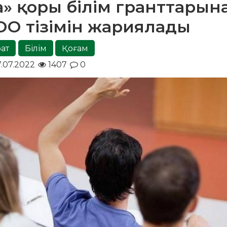
а» қоры білім гранттарын
О тізімін жариялады
рат
Білім
Қоғам
.07.2022
1407
0