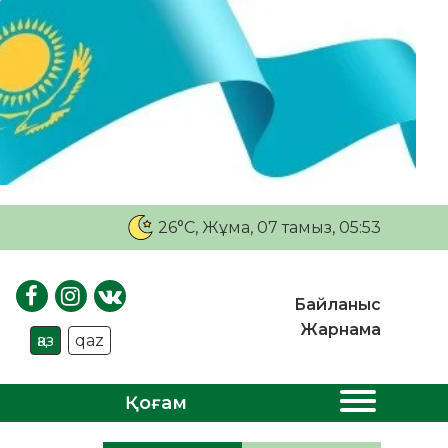
26°C
, Жұма, 07 тамыз, 05:53
Байланыс
Жарнама
қаз
qaz
Қоғам