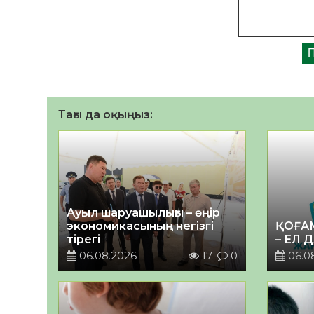
Тағы да оқыңыз:
Ауыл шаруашылығы – өңір
экономикасының негізгі
ҚОҒА
тірегі
– ЕЛ 
06.08.2026
17
0
06.0