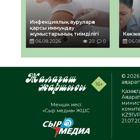
Инфекциялық ауруларға
қарсы иммундау
жұмыстарының тиімділігі
Көкжө
06.08.2026
20
0
06.0
© 2026 
ақпаратт
16+
Қазақс
Ақпара
минист
Меншік иесі:
комите
«Сыр медиа» ЖШС
KZ91VP
21.07.