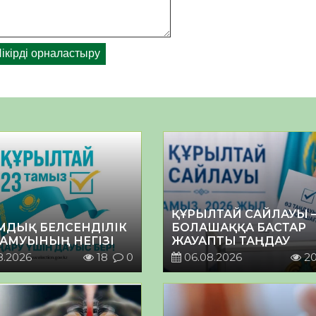
ҚҰРЫЛТАЙ САЙЛАУЫ 
МДЫҚ БЕЛСЕНДІЛІК
БОЛАШАҚҚА БАСТАР
ДАМУЫНЫҢ НЕГІЗІ
ЖАУАПТЫ ТАҢДАУ
8.2026
18
0
06.08.2026
2