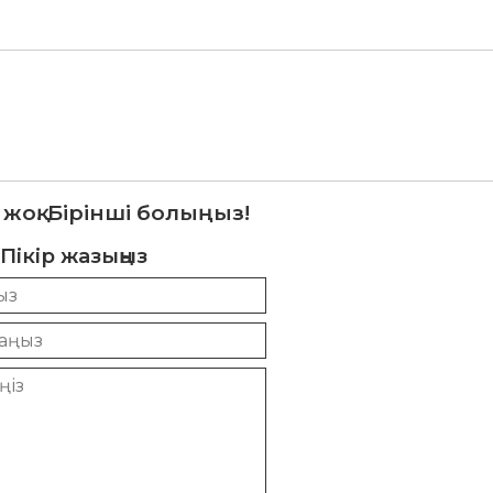
 жоқ. Бірінші болыңыз!
Пікір жазыңыз