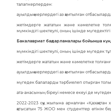
талапкерлерден:
ауылдық жерлердегі аз қамтылған отбасыларда
жетімдерге жататын және кәмелетке толға
мүмкіндігі шектеулі, оның ішінде мүгедектігі
Бакалавриат бағдарламалары бойынша күнд
мүмкіндігі шектеулі, оның ішінде мүгедек тұ
жетімдерге жататын және кәмелетке толғанға
ауылдық жерлердегі аз қамтылған отбасыларда
мүгедек балаларды тәрбиелеп отырған толық 
ата-анасының біреуі немесе екеуі де мүгедек
2022-2023 оқу жылына арналған «Қазақстан 
қатысатын 75 ЖОО мен студенттер өтінім б