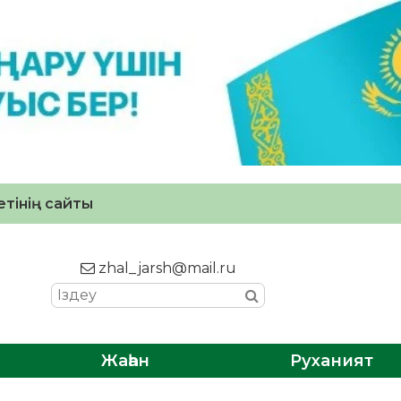
тінің сайты
zhal_jarsh@mail.ru
Жаһан
Руханият