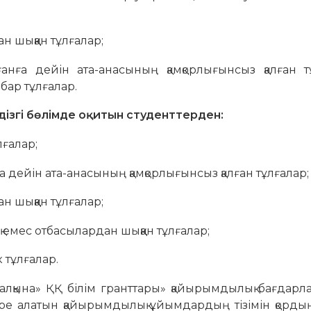
н шыққан тұлғалар;
нға дейін ата-анасының қамқорлығынсыз қалған тұ
 бар тұлғалар.
ізгі бөлімде оқитын студенттерден:
лғалар;
 дейін ата-анасының қамқорлығынсыз қалған тұлғалар;
н шыққан тұлғалар;
емес отбасылардан шыққан тұлғалар;
 тұлғалар.
халқына» ҚҚ білім гранттары» қайырымдылық бағдар
ере алатын қайырымдылық ұйымдардың тізімін қорд