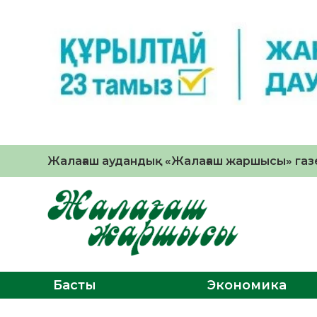
Жалағаш аудандық «Жалағаш жаршысы» газе
Басты
Экономика