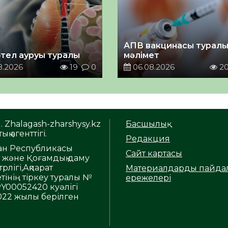
АПВ вакцинасы турал
тел ауруы туралы
мәлімет
8.2026
19
0
06.08.2026
2
. Zhalagash-zharshysy.kz
Басшылық
ық агенттігі.
Редакция
тан Республикасы
Сайт картасы
т және Қоғамдық даму
рлігі,Ақпарат
Материалдарды пайда
тінің тіркеу туралы №
ережелері
Y00052420 куәлігі
2022 жылы берілген