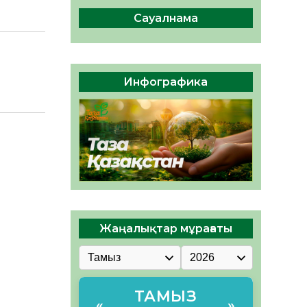
ы жаңа Құрылтай үшін дауыс
беруге дайын
Сауалнама
05.08.2026
32
0
ӘРБІР ДАУЫС – ҚОҒАМ
ДАМУЫНА ҚОСЫЛҒАН
Инфографика
ҮЛЕС
05.08.2026
38
0
Жаңалықтар мұрағаты
ТАМЫЗ
«
»