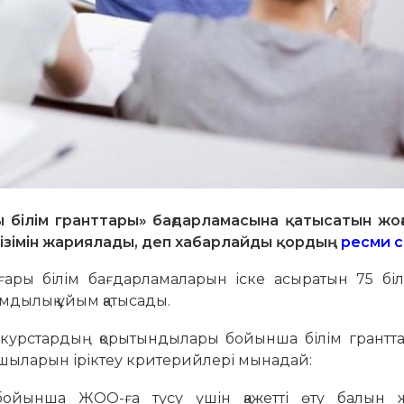
білім гранттары» бағдарламасына қатысатын жоға
зімін жариялады, деп хабарлайды қордың
ресми 
ары білім бағдарламаларын іске асыратын 75 біл
мдылық ұйым қатысады.
нкурстардың қорытындылары бойынша білім грантт
ушыларын іріктеу критерийлері мынадай:
ойынша ЖОО-ға түсу үшін қажетті өту балын 