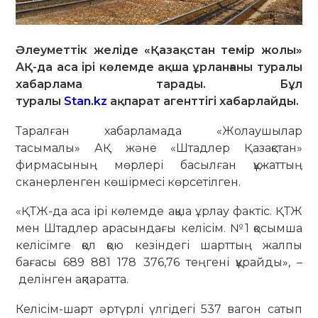
Әлеуметтік желіде «Қазақстан темір жолы»
АҚ-да аса ірі көлемде ақша ұрланғаны туралы
хабарлама тарады. Бұл
туралы
Stan.kz
ақпарат агенттігі хабарлайды.
Таралған хабарламада «Жолаушылар
тасымалы» АҚ және «Штадлер Қазақстан»
фирмасының мөрлері басылған құжаттың
сканерленген көшірмесі көрсетілген.
«ҚТЖ-да аса ірі көлемде ақша ұрлау фактіс. ҚТЖ
мен Штадлер арасындағы келісім. №1 қосымша
келісімге қол қою кезіндегі шарттың жалпы
бағасы 689 881 178 376,76 теңгені құрайды», –
делінген ақпаратта.
Келісім-шарт әртүрлі үлгідегі 537 вагон сатып