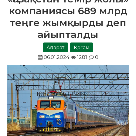
компаниясы 689 млрд
теңге жымқырды деп
айыпталды
Ақпарат
Қоғам
06.01.2024
1281
0