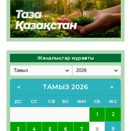
Жаңалықтар мұрағаты
ТАМЫЗ 2026
«
»
ДС
СС
СӘ
БС
ЖМ
СБ
ЖС
2
1
9
3
4
5
6
7
8