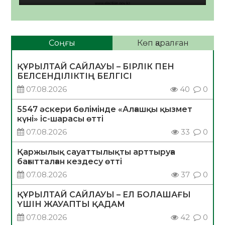
Соңғы
Көп қаралған
ҚҰРЫЛТАЙ САЙЛАУЫ – БІРЛІК ПЕН
БЕЛСЕНДІЛІКТІҢ БЕЛГІСІ
07.08.2026
40
0
5547 әскери бөлімінде «Алғашқы қызмет
күні» іс-шарасы өтті
07.08.2026
33
0
Қаржылық сауаттылықты арттыруға
бағытталған кездесу өтті
07.08.2026
37
0
ҚҰРЫЛТАЙ САЙЛАУЫ – ЕЛ БОЛАШАҒЫ
ҮШІН ЖАУАПТЫ ҚАДАМ
07.08.2026
42
0