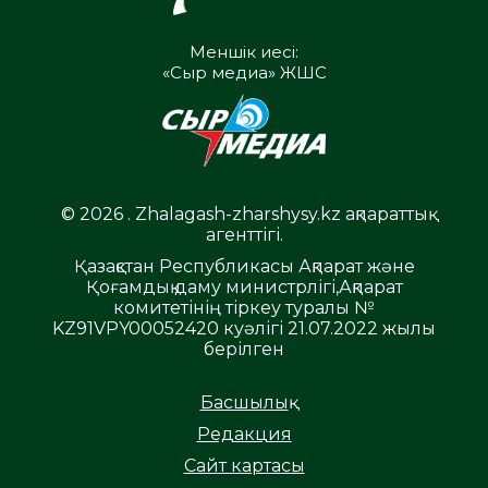
Меншік иесі:
«Сыр медиа» ЖШС
© 2026 . Zhalagash-zharshysy.kz ақпараттық
агенттігі.
Қазақстан Республикасы Ақпарат және
Қоғамдық даму министрлігі,Ақпарат
комитетінің тіркеу туралы №
KZ91VPY00052420 куәлігі 21.07.2022 жылы
берілген
Басшылық
Редакция
Сайт картасы