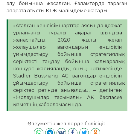
алу бойынша жасалған. Ғаламторда тараған
ақпаратқа қатысты ҚТЖ мәлімдеме жасады.
«Аталған кешлісімшарттар аясында қаражат
ұрланғаны туралы ақпарат шындыққа
жанаспайды. 2020 жылы жеңіл
жолаушылар вагондарын өндірісін
ұйымдастыру бойынша стратегиялық
серіктесті таңдау бойынша халықаралық
конкурс жарияланды, оның нәтижесінде
Stadler Bussnang AG вагондар өндірісін
ұйымдастыру бойынша стратегиялық
серіктес ретінде анықталды», – делінген
«Жолаушылар тасымалы» АҚ баспасөз
қызметінің хабарламасында.
Әлеуметтік желілерде бөлісіңіз: