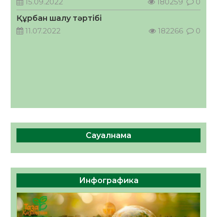
15.09.2022
180259
0
05.08.2026
59
0
Құрбан шалу тәртібі
11.07.2022
182266
0
Сауалнама
Инфографика