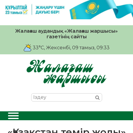
Жалағаш аудандық «Жалағаш жаршысы»
газетінің сайты
33°C
, Жексенбі, 09 тамыз, 09:33
«Қазақстан темір жолы»