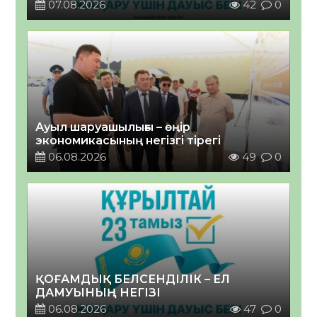
07.08.2026
42
0
Ауыл шаруашылығы – өңір
экономикасының негізгі тірегі
06.08.2026
49
0
ҚОҒАМДЫҚ БЕЛСЕНДІЛІК – ЕЛ
ДАМУЫНЫҢ НЕГІЗІ
06.08.2026
47
0