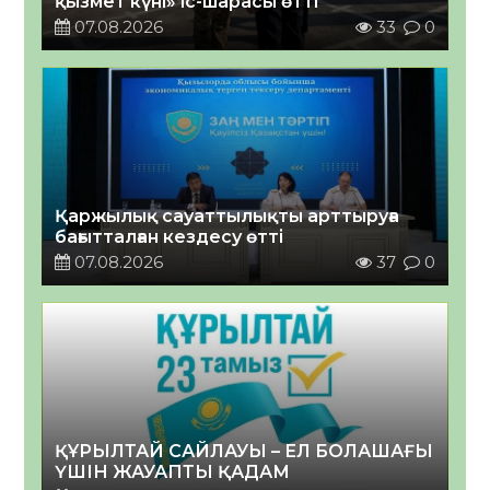
қызмет күні» іс-шарасы өтті
07.08.2026
33
0
Қаржылық сауаттылықты арттыруға
бағытталған кездесу өтті
07.08.2026
37
0
ҚҰРЫЛТАЙ САЙЛАУЫ – ЕЛ БОЛАШАҒЫ
ҮШІН ЖАУАПТЫ ҚАДАМ