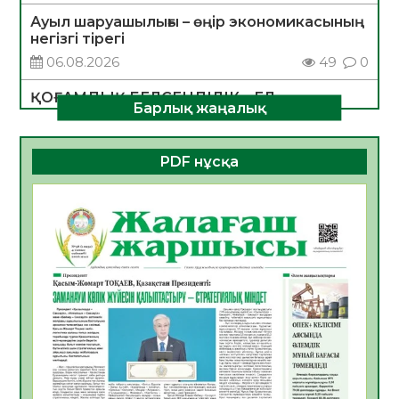
Ауыл шаруашылығы – өңір экономикасының
негізгі тірегі
06.08.2026
49
0
ҚОҒАМДЫҚ БЕЛСЕНДІЛІК – ЕЛ
Барлық жаңалық
ДАМУЫНЫҢ НЕГІЗІ
06.08.2026
47
0
PDF нұсқа
ҚҰРЫЛТАЙ САЙЛАУЫ – БОЛАШАҚҚА
БАСТАР ЖАУАПТЫ ТАҢДАУ
06.08.2026
49
0
Инфекциялық ауруларға қарсы иммундау
жұмыстарының тиімділігі
06.08.2026
51
0
Көкжөтел ауруы туралы
06.08.2026
49
0
АПВ вакцинасы туралы мәлімет