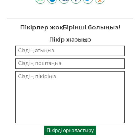
Пікірлер жоқ. Бірінші болыңыз!
Пікір жазыңыз