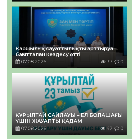
Қаржылық сауаттылықты арттыруға
бағытталған кездесу өтті
07.08.2026
37
0
ҚҰРЫЛТАЙ САЙЛАУЫ – ЕЛ БОЛАШАҒЫ
ҮШІН ЖАУАПТЫ ҚАДАМ
07.08.2026
42
0