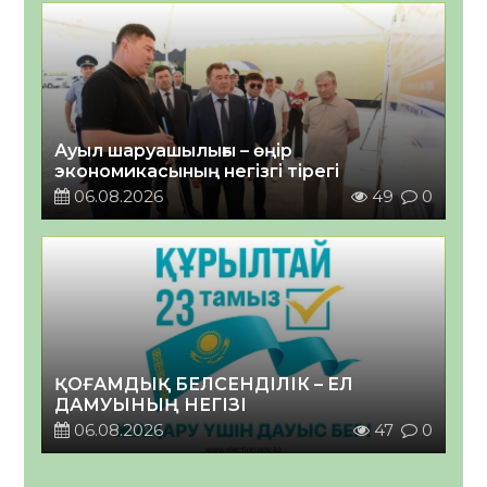
Ауыл шаруашылығы – өңір
экономикасының негізгі тірегі
06.08.2026
49
0
ҚОҒАМДЫҚ БЕЛСЕНДІЛІК – ЕЛ
ДАМУЫНЫҢ НЕГІЗІ
06.08.2026
47
0