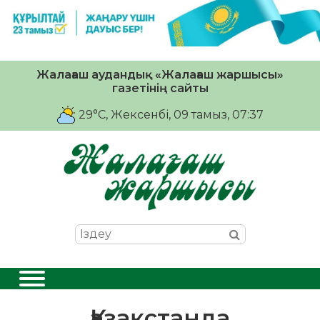
Жалағаш аудандық «Жалағаш жаршысы»
газетінің сайты
29°C
, Жексенбі, 09 тамыз, 07:37
Қазақстанда