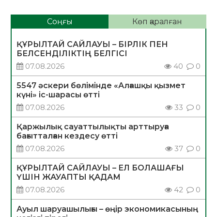
Соңғы
Көп қаралған
ҚҰРЫЛТАЙ САЙЛАУЫ – БІРЛІК ПЕН
БЕЛСЕНДІЛІКТІҢ БЕЛГІСІ
07.08.2026
40
0
5547 әскери бөлімінде «Алғашқы қызмет
күні» іс-шарасы өтті
07.08.2026
33
0
Қаржылық сауаттылықты арттыруға
бағытталған кездесу өтті
07.08.2026
37
0
ҚҰРЫЛТАЙ САЙЛАУЫ – ЕЛ БОЛАШАҒЫ
ҮШІН ЖАУАПТЫ ҚАДАМ
07.08.2026
42
0
Ауыл шаруашылығы – өңір экономикасының