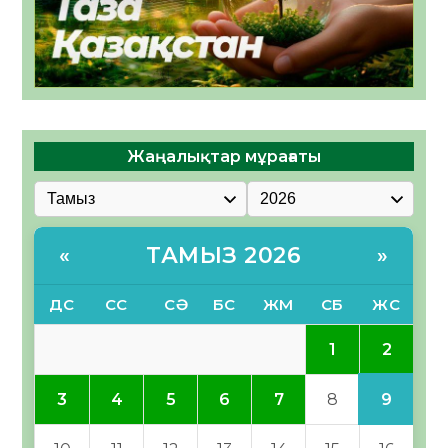
Жаңалықтар мұрағаты
ТАМЫЗ 2026
«
»
ДС
СС
СӘ
БС
ЖМ
СБ
ЖС
2
1
9
3
4
5
6
7
8