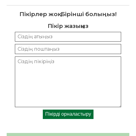
Пікірлер жоқ. Бірінші болыңыз!
Пікір жазыңыз