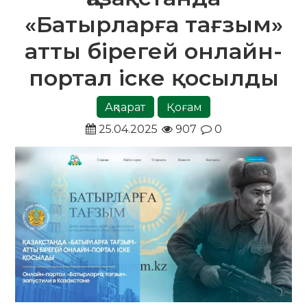
«Батырларға тағзым»
атты бірегей онлайн-
портал іске қосылды
Ақпарат
Қоғам
25.04.2025
907
0