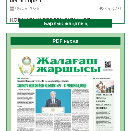
негізгі тірегі
06.08.2026
49
0
ҚОҒАМДЫҚ БЕЛСЕНДІЛІК – ЕЛ
Барлық жаңалық
ДАМУЫНЫҢ НЕГІЗІ
06.08.2026
47
0
PDF нұсқа
ҚҰРЫЛТАЙ САЙЛАУЫ – БОЛАШАҚҚА
БАСТАР ЖАУАПТЫ ТАҢДАУ
06.08.2026
49
0
Инфекциялық ауруларға қарсы иммундау
жұмыстарының тиімділігі
06.08.2026
51
0
Көкжөтел ауруы туралы
06.08.2026
48
0
АПВ вакцинасы туралы мәлімет
06.08.2026
47
0