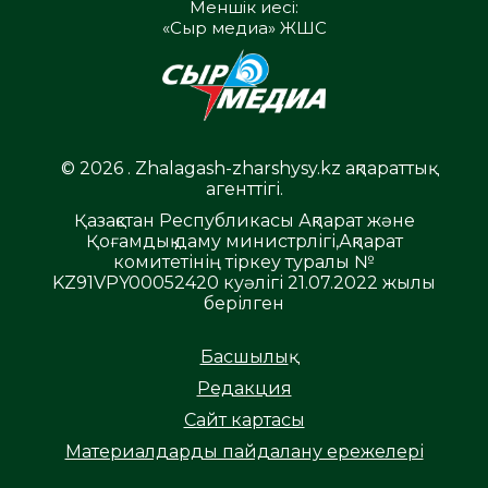
Меншік иесі:
«Сыр медиа» ЖШС
© 2026 . Zhalagash-zharshysy.kz ақпараттық
агенттігі.
Қазақстан Республикасы Ақпарат және
Қоғамдық даму министрлігі,Ақпарат
комитетінің тіркеу туралы №
KZ91VPY00052420 куәлігі 21.07.2022 жылы
берілген
Басшылық
Редакция
Сайт картасы
Материалдарды пайдалану ережелері