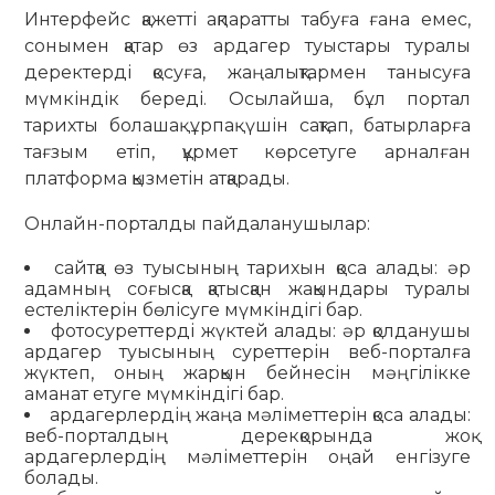
Интерфейс қажетті ақпаратты табуға ғана емес,
сонымен қатар өз ардагер туыстары туралы
деректерді қосуға, жаңалықтармен танысуға
мүмкіндік береді. Осылайша, бұл портал
тарихты болашақ ұрпақ үшін сақтап, батырларға
тағзым етіп, құрмет көрсетуге арналған
платформа қызметін атқарады.
Онлайн-порталды пайдаланушылар:
сайтқа өз туысының тарихын қоса алады: әр
адамның соғысқа қатысқан жақындары туралы
естеліктерін бөлісуге мүмкіндігі бар.
фотосуреттерді жүктей алады: әр қолданушы
ардагер туысының суреттерін веб-порталға
жүктеп, оның жарқын бейнесін мәңгілікке
аманат етуге мүмкіндігі бар.
ардагерлердің жаңа мәліметтерін қоса алады:
веб-порталдың дерекқорында жоқ
ардагерлердің мәліметтерін оңай енгізуге
болады.