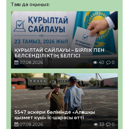
Тағы да оқыңыз:
ҚҰРЫЛТАЙ САЙЛАУЫ – БІРЛІК ПЕН
БЕЛСЕНДІЛІКТІҢ БЕЛГІСІ
07.08.2026
40
0
5547 әскери бөлімінде «Алғашқы
қызмет күні» іс-шарасы өтті
07.08.2026
33
0