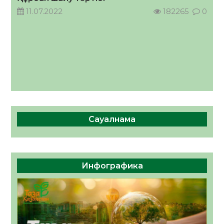
11.07.2022
182265
0
Сауалнама
Инфографика