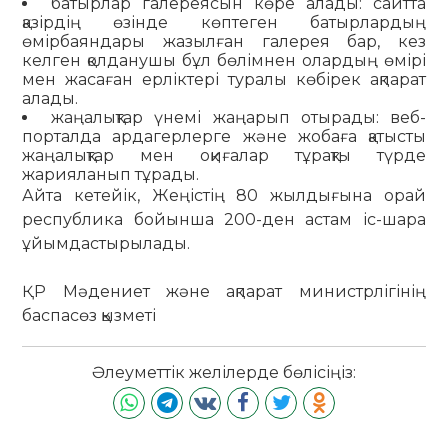
батырлар галереясын көре алады: сайтта
қазірдің өзінде көптеген батырлардың
өмірбаяндары жазылған галерея бар, кез
келген қолданушы бұл бөлімнен олардың өмірі
мен жасаған ерліктері туралы көбірек ақпарат
алады.
жаңалықтар үнемі жаңарып отырады: веб-
порталда ардагерлерге және жобаға қатысты
жаңалықтар мен оқиғалар тұрақты түрде
жарияланып тұрады.
Айта кетейік, Жеңістің 80 жылдығына орай
республика бойынша 200-ден астам іс-шара
ұйымдастырылады.
ҚР Мәдениет және ақпарат министрлігінің
баспасөз қызметі
Әлеуметтік желілерде бөлісіңіз: