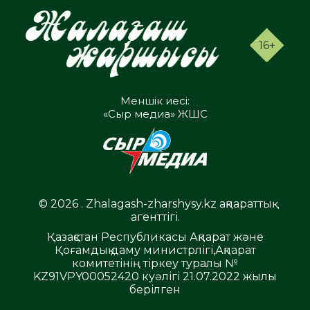
16+
Меншік иесі:
«Сыр медиа» ЖШС
© 2026 . Zhalagash-zharshysy.kz ақпараттық
агенттігі.
Қазақстан Республикасы Ақпарат және
Қоғамдық даму министрлігі,Ақпарат
комитетінің тіркеу туралы №
KZ91VPY00052420 куәлігі 21.07.2022 жылы
берілген