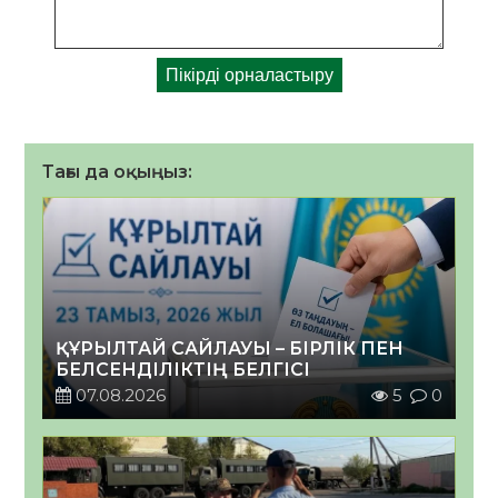
Тағы да оқыңыз:
ҚҰРЫЛТАЙ САЙЛАУЫ – БІРЛІК ПЕН
БЕЛСЕНДІЛІКТІҢ БЕЛГІСІ
07.08.2026
5
0