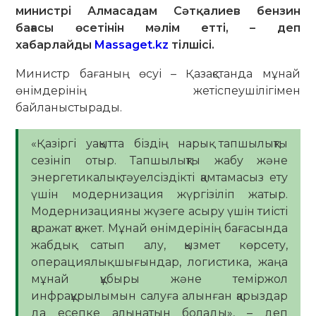
министрі Алмасадам Сәтқалиев бензин
бағасы өсетінін мәлім етті, – деп
хабарлайды
Massaget.kz
тілшісі.
Министр бағаның өсуі – Қазақстанда мұнай
өнімдерінің жетіспеушілігімен
байланыстырады.
«Қазіргі уақытта біздің нарық тапшылықты
сезініп отыр. Тапшылықты жабу және
энергетикалық тәуелсіздікті қамтамасыз ету
үшін модернизация жүргізіліп жатыр.
Модернизацияны жүзеге асыру үшін тиісті
қаражат қажет. Мұнай өнімдерінің бағасында
жабдық сатып алу, қызмет көрсету,
операциялық шығындар, логистика, жаңа
мұнай құбыры және теміржол
инфрақұрылымын салуға алынған қарыздар
да есепке алынатын болады», – деп