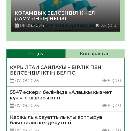
ҚОҒАМДЫҚ БЕЛСЕНДІЛІК – ЕЛ
ДАМУЫНЫҢ НЕГІЗІ
06.08.2026
23
0
Соңғы
Көп қаралған
ҚҰРЫЛТАЙ САЙЛАУЫ – БІРЛІК ПЕН
БЕЛСЕНДІЛІКТІҢ БЕЛГІСІ
07.08.2026
5
0
5547 әскери бөлімінде «Алғашқы қызмет
күні» іс-шарасы өтті
07.08.2026
5
0
Қаржылық сауаттылықты арттыруға
бағытталған кездесу өтті
07.08.2026
6
0