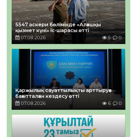
5547 әскери бөлімінде «Алғашқы
қызмет күні» іс-шарасы өтті
07.08.2026
5
0
Қаржылық сауаттылықты арттыруға
бағытталған кездесу өтті
07.08.2026
6
0