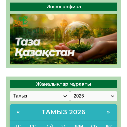
Инфографика
Жаңалықтар мұрағаты
ТАМЫЗ 2026
«
»
ДС
СС
СӘ
БС
ЖМ
СБ
ЖС