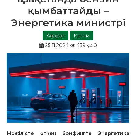
қымбаттайды –
Энергетика министрі
Ақпарат
Қоғам
25.11.2024
439
0
Мәжілісте өткен брифингте Энергетика