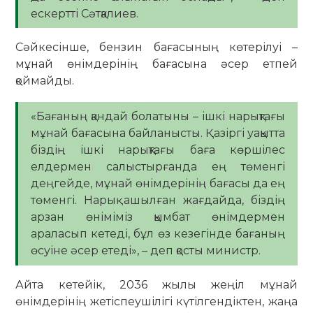
ескертті Сәтқалиев.
Cәйкесінше, бензин бағасының көтерілуі –
мұнай өнімдерінің бағасына әсер етпей
қоймайды.
«Бағаның қандай болатыны – ішкі нарықтағы
мұнай бағасына байланысты. Қазіргі уақытта
біздің ішкі нарықтағы баға көршілес
елдермен салыстырғанда ең төменгі
деңгейде, мұнай өнімдерінің бағасы да ең
төменгі. Нарық ашылған жағдайда, біздің
арзан өніміміз қымбат өнімдермен
араласып кетеді, бұл өз кезегінде бағаның
өсуіне әсер етеді», – деп қосты министр.
Айта кетейік, 2036 жылы жеңіл мұнай
өнімдерінің жетіспеушілігі күтілгендіктен, жаңа