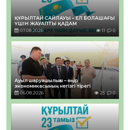
ҚҰРЫЛТАЙ САЙЛАУЫ – ЕЛ БОЛАШАҒЫ
ҮШІН ЖАУАПТЫ ҚАДАМ
07.08.2026
11
0
Ауыл шаруашылығы – өңір
экономикасының негізгі тірегі
06.08.2026
25
0