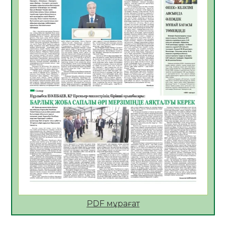
Көкжөтел ауруы туралы
06.08.2026
24
0
АПВ вакцинасы туралы мәлімет
06.08.2026
25
0
Open Air: Қызылорда облысы полиция
департаменті 20 мыңнан астам
көрерменнің қауіпсіздігін қамтамасыз етті
06.08.2026
37
0
ҚЫЗЫЛОРДАДА «САНАЛЫ ҰРПАҚ –
ЖАРҚЫН БОЛАШАҚ» АТТЫ КЕҢЕЙТІЛГЕН
МӘЖІЛІС ӨТТІ
05.08.2026
37
0
Қазақстан Орталық Азиядағы көшуге ең
қолайлы ел атанды
05.08.2026
38
0
PDF мұрағат
Өрт қауіпсіздігі талаптарын сақтау – әр