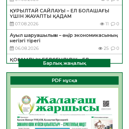
ҚҰРЫЛТАЙ САЙЛАУЫ – ЕЛ БОЛАШАҒЫ
ҮШІН ЖАУАПТЫ ҚАДАМ
07.08.2026
11
0
Ауыл шаруашылығы – өңір экономикасының
негізгі тірегі
06.08.2026
25
0
ҚОҒАМДЫҚ БЕЛСЕНДІЛІК – ЕЛ
Барлық жаңалық
ДАМУЫНЫҢ НЕГІЗІ
06.08.2026
23
0
PDF нұсқа
ҚҰРЫЛТАЙ САЙЛАУЫ – БОЛАШАҚҚА
БАСТАР ЖАУАПТЫ ТАҢДАУ
06.08.2026
26
0
Инфекциялық ауруларға қарсы иммундау
жұмыстарының тиімділігі
06.08.2026
27
0