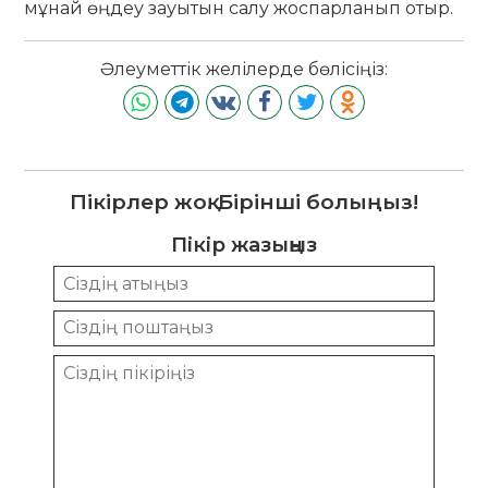
мұнай өңдеу зауытын салу жоспарланып отыр.
Әлеуметтік желілерде бөлісіңіз:
Пікірлер жоқ. Бірінші болыңыз!
Пікір жазыңыз