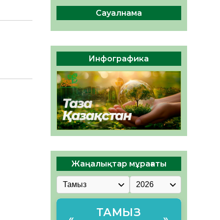
сақтау – әр азаматтың
міндеті
Сауалнама
05.08.2026
47
0
Руслан Рүстемұлы облыс
әкімінің кеңесшісі болып
Инфографика
тағайындалды
05.08.2026
44
0
Жаңалықтар мұрағаты
ТАМЫЗ
«
»