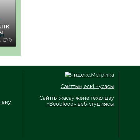
ЛІК
ЗІ
2
0
Сайттың ескі нұсқасы
Сайтты жасау және техқолдау
лану
«Beoblood» веб-студиясы