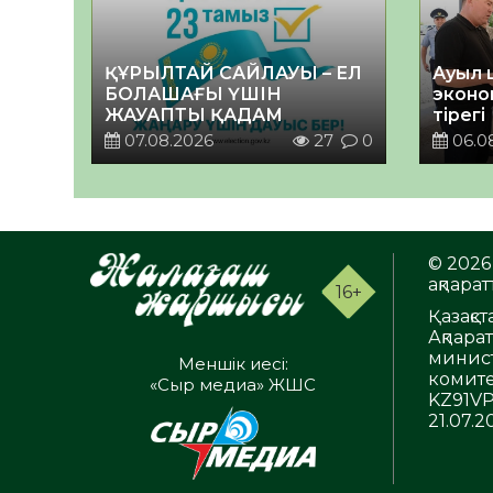
ҚҰРЫЛТАЙ САЙЛАУЫ – ЕЛ
Ауыл 
БОЛАШАҒЫ ҮШІН
эконо
ЖАУАПТЫ ҚАДАМ
тірегі
07.08.2026
27
0
06.0
© 2026 
ақпаратт
16+
Қазақс
Ақпара
минист
Меншік иесі:
комите
«Сыр медиа» ЖШС
KZ91VP
21.07.