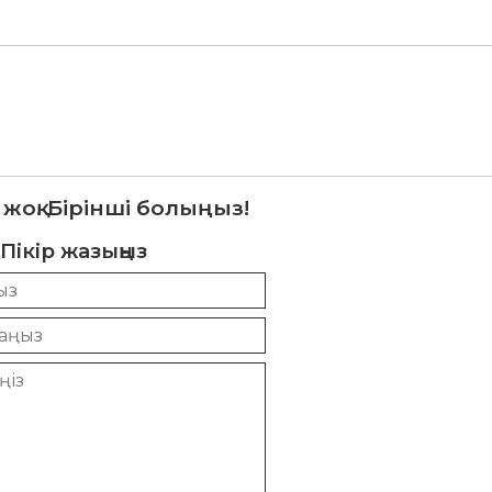
 жоқ. Бірінші болыңыз!
Пікір жазыңыз