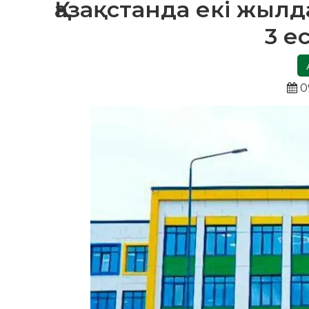
Қазақстанда екі жыл
3 е
0