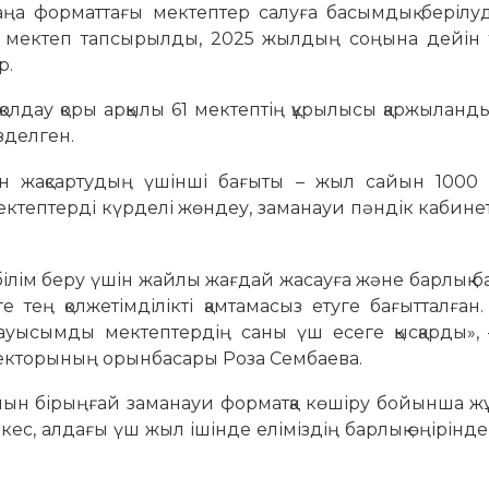
ңа форматтағы мектептер салуға басымдық берілуд
мектеп тапсырылды, 2025 жылдың соңына дейін т
р.
қолдау қоры арқылы 61 мектептің құрылысы қаржылан
зделген.
 жақсартудың үшінші бағыты – жыл сайын 1000 
мектептерді күрделі жөндеу, заманауи пәндік кабин
лім беру үшін жайлы жағдай жасауға және барлық б
е тең қолжетімділікті қамтамасыз етуге бағытталған
уысымды мектептердің саны үш есеге қысқарды», 
екторының орынбасары Роза Сембаева.
мын бірыңғай заманауи форматқа көшіру бойынша ж
кес, алдағы үш жыл ішінде еліміздің барлық өңірінде