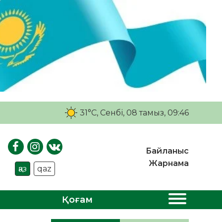
31°C
, Сенбі, 08 тамыз, 09:46
Байланыс
Жарнама
қаз
qaz
Қоғам