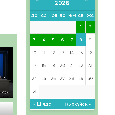
2026
ДС
СС
СӘ
БС
ЖМ
СБ
ЖС
1
2
8
3
4
5
6
7
9
10
11
12
13
14
15
16
17
18
19
20
21
22
23
қты
24
25
26
27
28
29
30
31
1
0
« Шілде
Қыркүйек »