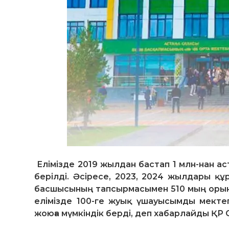
Елімізде 2019 жылдан бастап 1 млн-нан а
берілді. Әсіресе, 2023, 2024 жылдары 
басшысының тапсырмасымен 510 мың орынғ
елімізде 100-ге жуық үшауысымды мектеп
жоюға мүмкіндік берді, деп хабарлайды ҚР О