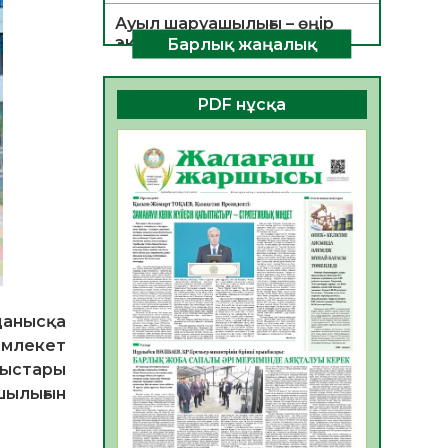
Ауыл шаруашылығы – өңір
экономикасының негізгі
Барлық жаңалық
тірегі
06.08.2026
35
0
PDF нұсқа
ҚОҒАМДЫҚ БЕЛСЕНДІЛІК –
ЕЛ ДАМУЫНЫҢ НЕГІЗІ
06.08.2026
32
0
ҚҰРЫЛТАЙ САЙЛАУЫ –
БОЛАШАҚҚА БАСТАР
ЖАУАПТЫ ТАҢДАУ
06.08.2026
35
0
Инфекциялық ауруларға
данысқа
қарсы иммундау
емлекет
жұмыстарының тиімділігі
мыстары
06.08.2026
36
0
шылығын
Көкжөтел ауруы туралы
06.08.2026
33
0