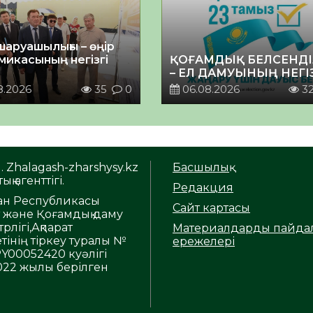
шаруашылығы – өңір
микасының негізгі
ҚОҒАМДЫҚ БЕЛСЕНДІ
– ЕЛ ДАМУЫНЫҢ НЕГІ
8.2026
35
0
06.08.2026
3
. Zhalagash-zharshysy.kz
Басшылық
ық агенттігі.
Редакция
тан Республикасы
Сайт картасы
т және Қоғамдық даму
рлігі,Ақпарат
Материалдарды пайда
тінің тіркеу туралы №
ережелері
Y00052420 куәлігі
2022 жылы берілген