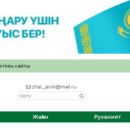
тінің сайты
zhal_jarsh@mail.ru
Жаһан
Руханият