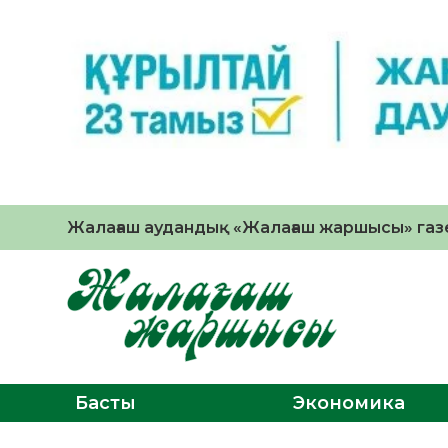
Жалағаш аудандық «Жалағаш жаршысы» газе
Басты
Экономика