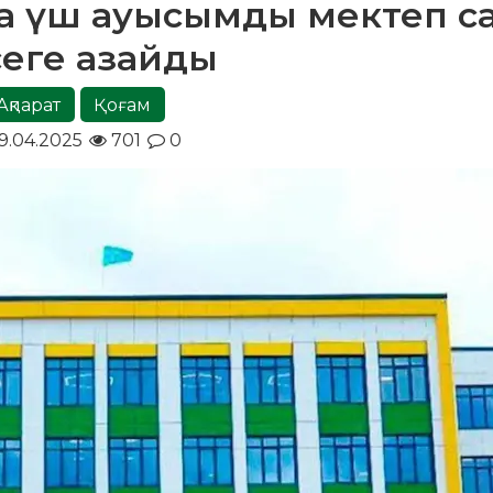
да үш ауысымды мектеп с
сеге азайды
Ақпарат
Қоғам
9.04.2025
701
0