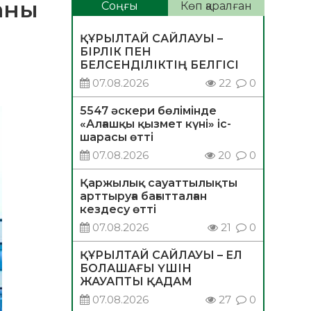
аны
Соңғы
Көп қаралған
ҚҰРЫЛТАЙ САЙЛАУЫ –
БІРЛІК ПЕН
БЕЛСЕНДІЛІКТІҢ БЕЛГІСІ
07.08.2026
22
0
5547 әскери бөлімінде
«Алғашқы қызмет күні» іс-
шарасы өтті
07.08.2026
20
0
Қаржылық сауаттылықты
арттыруға бағытталған
кездесу өтті
07.08.2026
21
0
ҚҰРЫЛТАЙ САЙЛАУЫ – ЕЛ
БОЛАШАҒЫ ҮШІН
ЖАУАПТЫ ҚАДАМ
07.08.2026
27
0