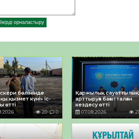
әскери бөлімінде
Қаржылық сауаттылы
қы қызмет күні» іс-
арттыруға бағытталған
ы өтті
кездесу өтті
8.2026
20
0
07.08.2026
2