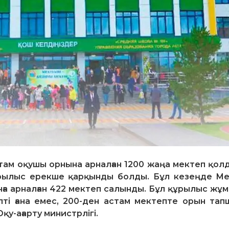
стам оқушы орнына арналған 1200 жаңа мектеп қол
құрылыс ерекше қарқынды болды. Бұл кезеңде М
а арналған 422 мектеп салынды. Бұл құрылыс жұ
ті ғана емес, 200-ден астам мектепте орын тап
қу-ағарту министрлігі.