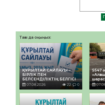
Тағы да оқыңыз:
ҚҰРЫЛТАЙ САЙЛАУЫ –
5547 
БІРЛІК ПЕН
«Алғаш
БЕЛСЕНДІЛІКТІҢ БЕЛГІСІ
шарас
07.08.2026
22
0
07.0