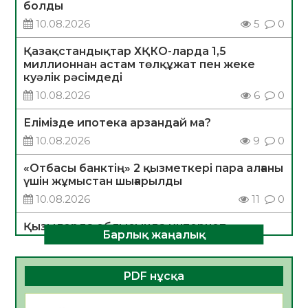
болды
10.08.2026
5
0
Қазақстандықтар ХҚКО-ларда 1,5
миллионнан астам төлқұжат пен жеке
куәлік рәсімдеді
10.08.2026
6
0
Елімізде ипотека арзандай ма?
10.08.2026
9
0
«Отбасы банктің» 2 қызметкері пара алғаны
үшін жұмыстан шығарылды
10.08.2026
11
0
Қызылорда облысында интернет
Барлық жаңалық
алаяқтықтың алдын алуға бағытталған
ақпараттық-түсіндіру іс-шарасы өтті
10.08.2026
9
0
PDF нұсқа
САНАЛЫ ТАҢДАУ – ЖАРҚЫН БОЛАШАҚҚА