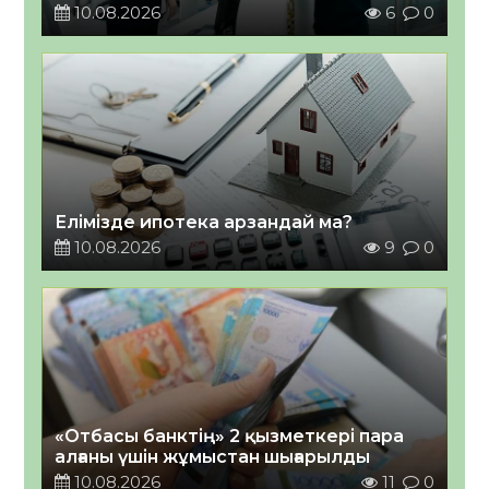
10.08.2026
6
0
Елімізде ипотека арзандай ма?
10.08.2026
9
0
«Отбасы банктің» 2 қызметкері пара
алғаны үшін жұмыстан шығарылды
10.08.2026
11
0