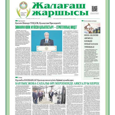
БАСТАР ЖОЛ
10.08.2026
18
0
ҚҰРЫЛТАЙ САЙЛАУЫ – АЗАМАТТЫҚ
БЕЛСЕНДІЛІКТІҢ МАҢЫЗДЫ КӨРІНІСІ
10.08.2026
18
0
Мемлекет басшысы Қасым-Жомарт
Тоқаевтың Абай күнімен құттықтауы
10.08.2026
10
0
«Жастар және заң мен тәртіп» атты
облыстық жайдарман ойындары өтті
10.08.2026
10
0
Өңірде «Кең дала-2» бағдарламасы арқылы
80 шаруашылық қаржыландырылды
09.08.2026
23
0
Жер ресурстары тиімді игерілуде
09.08.2026
24
0