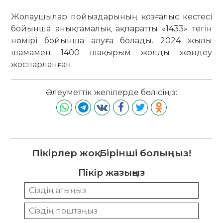
Жолаушылар пойыздарының қозғалыс кестесі
бойынша анықтамалық ақпаратты «1433» тегін
нөмірі бойынша алуға болады. 2024 жылы
шамамен 1400 шақырым жолды жөндеу
жоспарланған.
Әлеуметтік желілерде бөлісіңіз:
Пікірлер жоқ. Бірінші болыңыз!
Пікір жазыңыз