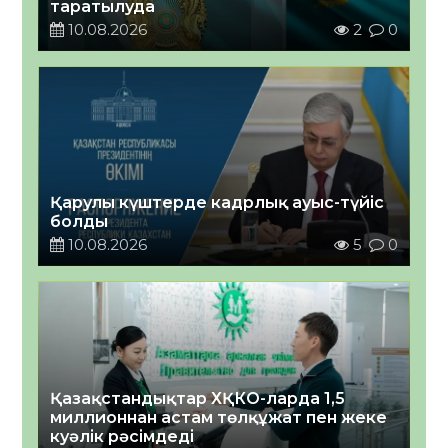
таратылуда
10.08.2026
2
0
Қарулы күштерде кадрлық ауыс-түйіс
болды
10.08.2026
5
0
Қазақстандықтар ХҚКО-ларда 1,5
миллионнан астам төлқұжат пен жеке
куәлік рәсімдеді