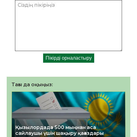
Тағы да оқыңыз:
Қызылордада 500 мыңнан аса
сайлаушы үшін шақыру қағаздары