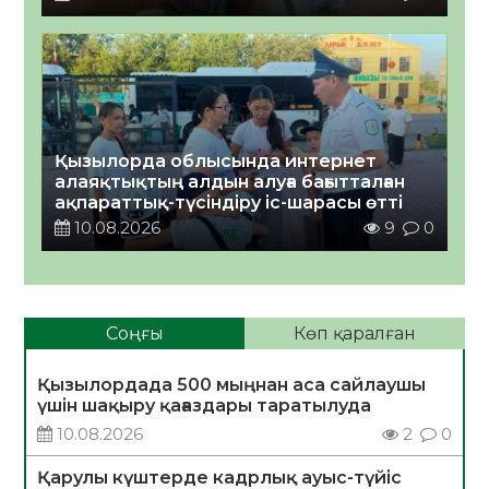
Қызылорда облысында интернет
алаяқтықтың алдын алуға бағытталған
ақпараттық-түсіндіру іс-шарасы өтті
10.08.2026
9
0
Соңғы
Көп қаралған
Қызылордада 500 мыңнан аса сайлаушы
үшін шақыру қағаздары таратылуда
10.08.2026
2
0
Қарулы күштерде кадрлық ауыс-түйіс