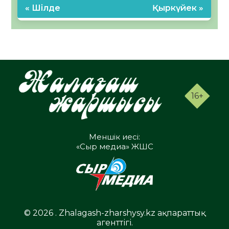
« Шілде
Қыркүйек »
16+
Меншік иесі:
«Сыр медиа» ЖШС
© 2026 . Zhalagash-zharshysy.kz ақпараттық
агенттігі.