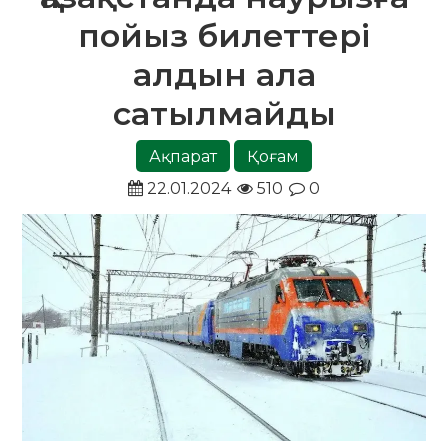
пойыз билеттері
алдын ала
сатылмайды
Ақпарат
Қоғам
22.01.2024
510
0