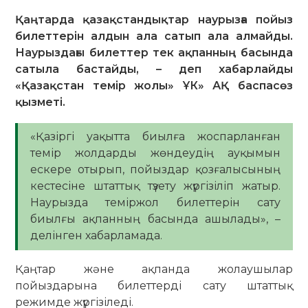
Қаңтарда қазақстандықтар наурызға пойыз
билеттерін алдын ала сатып ала алмайды.
Наурыздағы билеттер тек ақпанның басында
сатыла бастайды, – деп хабарлайды
«Қазақстан темір жолы» ҰК» АҚ баспасөз
қызметі.
«Қазіргі уақытта биылға жоспарланған
темір жолдарды жөндеудің ауқымын
ескере отырып, пойыздар қозғалысының
кестесіне штаттық түзету жүргізіліп жатыр.
Наурызда теміржол билеттерін сату
биылғы ақпанның басында ашылады», –
делінген хабарламада.
Қаңтар және ақпанда жолаушылар
пойыздарына билеттерді сату штаттық
режимде жүргізіледі.