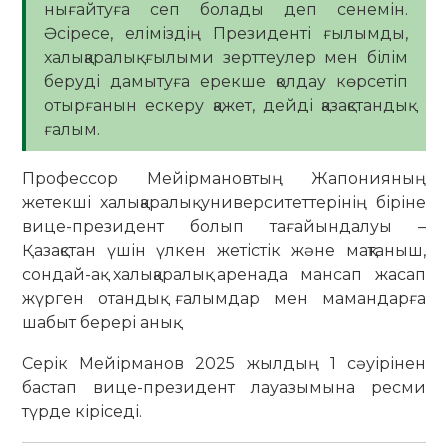
нығайтуға сеп болады деп сенемін.
Әсіресе, еліміздің Президенті ғылымды,
халықаралық ғылыми зерттеулер мен білім
беруді дамытуға ерекше қолдау көрсетіп
отырғанын ескеру қажет, дейді қазақстандық
ғалым.
Профессор Мейірмановтың Жапонияның
жетекші халықаралық университеттерінің біріне
вице-президент болып тағайындалуы –
Қазақстан үшін үлкен жетістік және мақтаныш,
сондай-ақ халықаралық аренада мансап жасап
жүрген отандық ғалымдар мен мамандарға
шабыт берері анық.
Серік Мейірманов 2025 жылдың 1 сәуірінен
бастап вице-президент лауазымына ресми
түрде кіріседі.