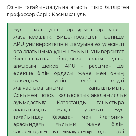
Өзінің тағайындалуына қатысты пікір білдірген
профессор Серік Қасымханұлы:
Бұл – мен үшін зор құрмет әрі үлкен
жауапкершілік. Вице-президент ретінде
APU университетінің дамуына өз үлесімді
қоса алатыныма қуаныштымын. Университет
басшылығына білдірген сенімі үшін
алғысым шексіз. APU – расымен де
ерекше білім ордасы, және мен оның
өркендеуі үшін еңбек етуді
жалғастыратыныма қуаныштымын.
Сонымен қатар, халықаралық академиялық
қауымдастықта Қазақстанды таныстыра
алатынымды мақтан тұтамын. Бұл
тағайындау Қазақстан мен Жапония
арасындағы ғылыми және білім
саласындағы ынтымақтастықты одан әрі