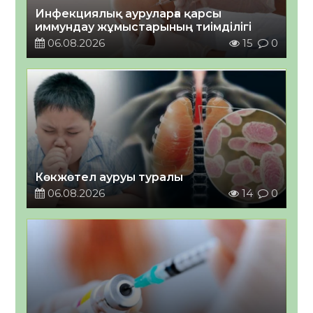
Инфекциялық ауруларға қарсы
иммундау жұмыстарының тиімділігі
06.08.2026
15
0
Көкжөтел ауруы туралы
06.08.2026
14
0