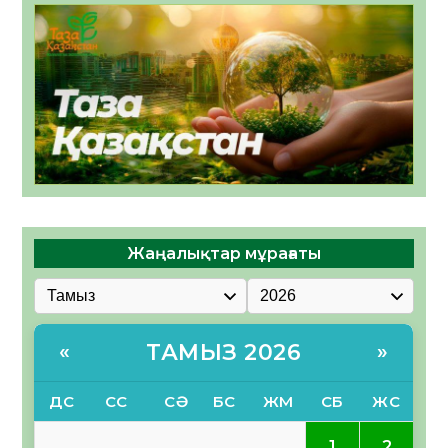
Жаңалықтар мұрағаты
ТАМЫЗ 2026
«
»
ДС
СС
СӘ
БС
ЖМ
СБ
ЖС
1
2