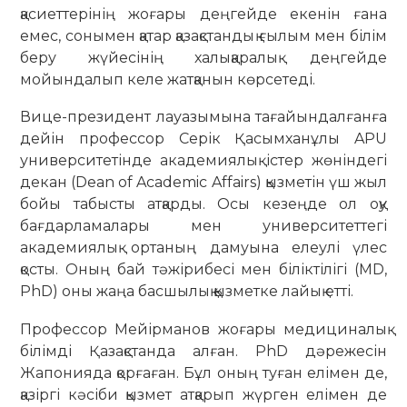
қасиеттерінің жоғары деңгейде екенін ғана
емес, сонымен қатар қазақстандық ғылым мен білім
беру жүйесінің халықаралық деңгейде
мойындалып келе жатқанын көрсетеді.
Вице-президент лауазымына тағайындалғанға
дейін профессор Серік Қасымханұлы APU
университетінде академиялық істер жөніндегі
декан (Dean of Academic Affairs) қызметін үш жыл
бойы табысты атқарды. Осы кезеңде ол оқу
бағдарламалары мен университеттегі
академиялық ортаның дамуына елеулі үлес
қосты. Оның бай тәжірибесі мен біліктілігі (MD,
PhD) оны жаңа басшылық қызметке лайық етті.
Профессор Мейірманов жоғары медициналық
білімді Қазақстанда алған. PhD дәрежесін
Жапонияда қорғаған. Бұл оның туған елімен де,
қазіргі кәсіби қызмет атқарып жүрген елімен де