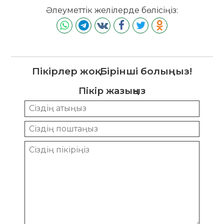
Әлеуметтік желілерде бөлісіңіз:
Пікірлер жоқ. Бірінші болыңыз!
Пікір жазыңыз