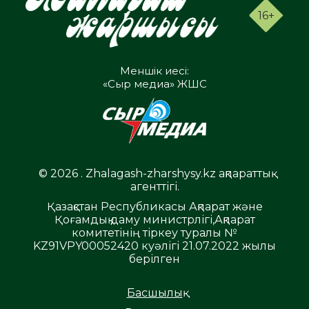
16+
Меншік иесі:
«Сыр медиа» ЖШС
© 2026 . Zhalagash-zharshysy.kz ақпараттық
агенттігі.
Қазақстан Республикасы Ақпарат және
Қоғамдық даму министрлігі,Ақпарат
комитетінің тіркеу туралы №
KZ91VPY00052420 куәлігі 21.07.2022 жылы
берілген
Басшылық