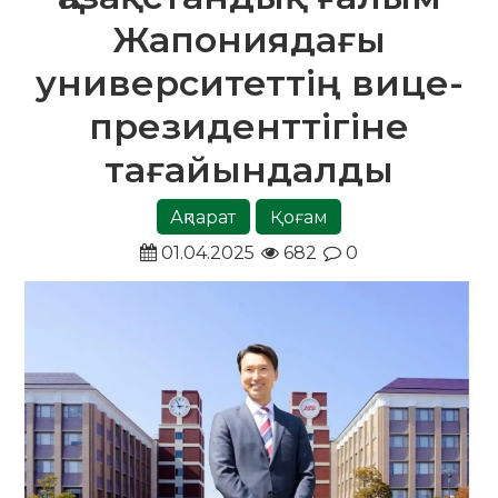
Жапониядағы
университеттің вице-
президенттігіне
тағайындалды
Ақпарат
Қоғам
01.04.2025
682
0