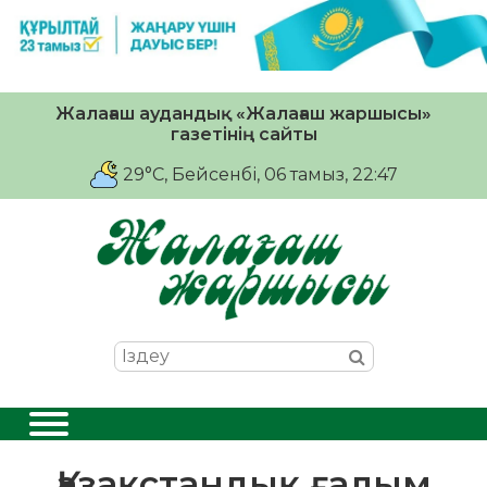
Жалағаш аудандық «Жалағаш жаршысы»
газетінің сайты
29°C
, Бейсенбі, 06 тамыз, 22:47
Қазақстандық ғалым