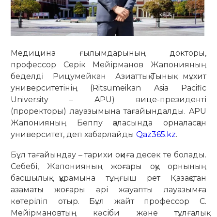
Медицина ғылымдарының докторы,
профессор Серік Мейірманов Жапонияның
беделді Рицумейкан Азиаттық-Тынық мұхит
университетінің (Ritsumeikan Asia Pacific
University – APU) вице-президенті
(проректоры) лауазымына тағайындалды. APU
Жапонияның Беппу қаласында орналасқан
университет, деп хабарлайды
Qaz365.kz
.
Бұл тағайындау – тарихи оқиға десек те болады.
Себебі, Жапонияның жоғары оқу орнының
басшылық құрамына тұңғыш рет Қазақстан
азаматы жоғары әрі жауапты лауазымға
көтеріліп отыр. Бұл жайт профессор С.
Мейірмановтың кәсіби және тұлғалық