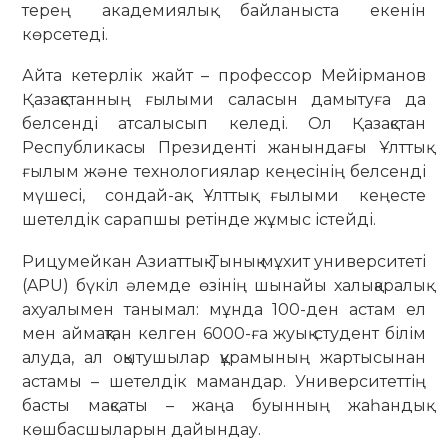
терең академиялық байланыста екенін
көрсетеді.
Айта кетерлік жайт – профессор Мейірманов
Қазақстанның ғылыми саласын дамытуға да
белсенді атсалысып келеді. Ол Қазақстан
Республикасы Президенті жанындағы Ұлттық
ғылым және технологиялар кеңесінің белсенді
мүшесі, сондай-ақ Ұлттық ғылыми кеңесте
шетелдік сарапшы ретінде жұмыс істейді.
Рицумейкан Азиаттық-Тынық мұхит университеті
(APU) бүкіл әлемде өзінің шынайы халықаралық
ахуалымен танымал: мұнда 100-ден астам ел
мен аймақтан келген 6000-ға жуық студент білім
алуда, ал оқытушылар құрамының жартысынан
астамы – шетелдік мамандар. Университеттің
басты мақсаты – жаңа буынның жаһандық
көшбасшыларын дайындау.