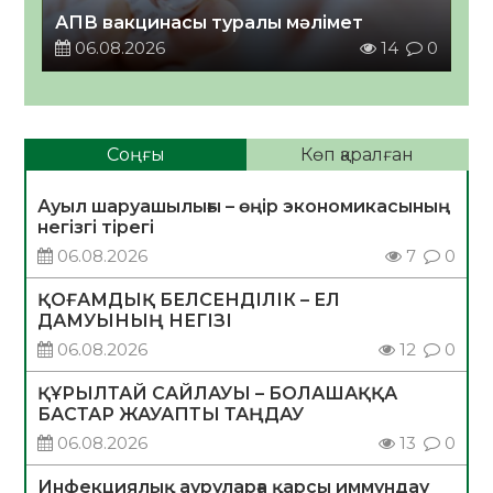
АПВ вакцинасы туралы мәлімет
06.08.2026
14
0
Соңғы
Көп қаралған
Ауыл шаруашылығы – өңір экономикасының
негізгі тірегі
06.08.2026
7
0
ҚОҒАМДЫҚ БЕЛСЕНДІЛІК – ЕЛ
ДАМУЫНЫҢ НЕГІЗІ
06.08.2026
12
0
ҚҰРЫЛТАЙ САЙЛАУЫ – БОЛАШАҚҚА
БАСТАР ЖАУАПТЫ ТАҢДАУ
06.08.2026
13
0
Инфекциялық ауруларға қарсы иммундау