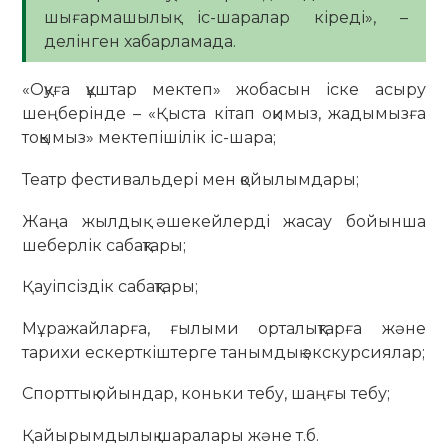
шығармашылық іс-шаралар кіреді», –
делінген хабарламада.
«Оқуға құштар мектеп» жобасын іске асыру
шеңберінде – «Қыста кітап оқимыз, жадымызға
тоқымыз» мектепішілік іс-шара;
Театр фестивальдері мен қойылымдары;
Жаңа жылдық әшекейлерді жасау бойынша
шеберлік сабақтары;
Қауіпсіздік сабақтары;
Мұражайларға, ғылыми орталықтарға және
тарихи ескерткіштерге танымдық экскурсиялар;
Спорттық ойындар, коньки тебу, шаңғы тебу;
Қайырымдылық шаралары және т.б.