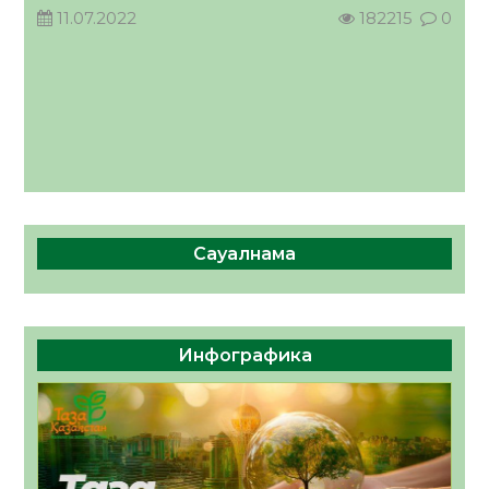
11.07.2022
182215
0
Сауалнама
Инфографика