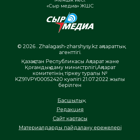
«Сыр медиа» ЖШС
© 2026 . Zhalagash-zharshysy.kz ақпараттық
агенттігі.
Қазақстан Республикасы Ақпарат және
Қоғамдық даму министрлігі,Ақпарат
комитетінің тіркеу туралы №
KZ91VPY00052420 куәлігі 21.07.2022 жылы
берілген
Басшылық
Редакция
Сайт картасы
Материалдарды пайдалану ережелері