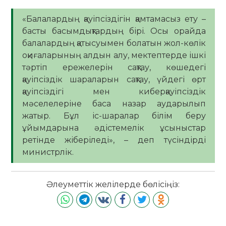
«Балалардың қауіпсіздігін қамтамасыз ету –
басты басымдықтардың бірі. Осы орайда
балалардың қатысуымен болатын жол-көлік
оқиғаларының алдын алу, мектептерде ішкі
тәртіп ережелерін сақтау, көшедегі
қауіпсіздік шараларын сақтау, үйдегі өрт
қауіпсіздігі мен киберқауіпсіздік
мәселелеріне баса назар аударылып
жатыр. Бұл іс-шаралар білім беру
ұйымдарына әдістемелік ұсыныстар
ретінде жіберіледі», – деп түсіндірді
министрлік.
Әлеуметтік желілерде бөлісіңіз: