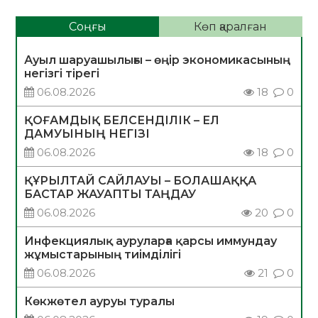
Соңғы
Көп қаралған
Ауыл шаруашылығы – өңір экономикасының
негізгі тірегі
06.08.2026
18
0
ҚОҒАМДЫҚ БЕЛСЕНДІЛІК – ЕЛ
ДАМУЫНЫҢ НЕГІЗІ
06.08.2026
18
0
ҚҰРЫЛТАЙ САЙЛАУЫ – БОЛАШАҚҚА
БАСТАР ЖАУАПТЫ ТАҢДАУ
06.08.2026
20
0
Инфекциялық ауруларға қарсы иммундау
жұмыстарының тиімділігі
06.08.2026
21
0
Көкжөтел ауруы туралы