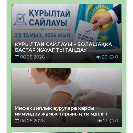
ҚҰРЫЛТАЙ САЙЛАУЫ – БОЛАШАҚҚА
БАСТАР ЖАУАПТЫ ТАҢДАУ
06.08.2026
20
0
Инфекциялық ауруларға қарсы
иммундау жұмыстарының тиімділігі
06.08.2026
21
0