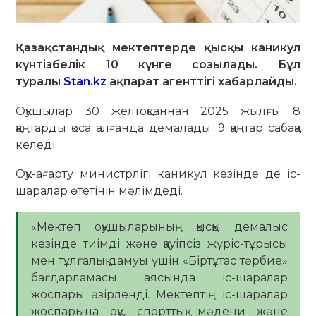
Қазақстандық мектептерде қысқы каникул
күнтізбелік 10 күнге созылады. Бұл
туралы
Stan.kz
ақпарат агенттігі хабарлайды.
Оқушылар 30 желтоқсаннан 2025 жылғы 8
қаңтарды қоса алғанда демалады. 9 қаңтар сабаққа
келеді.
Оқу-ағарту министрлігі каникул кезінде де іс-
шаралар өтетінін мәлімдеді.
«Мектеп оқушыларының қысқы демалыс
кезінде тиімді және қауіпсіз жүріс-тұрысы
мен тұлғалық дамуы үшін «Біртұтас тәрбие»
бағдарламасы аясында іс-шаралар
жоспары әзірленді. Мектептің іс-шаралар
жоспарына оқу, спорттық, мәдени және