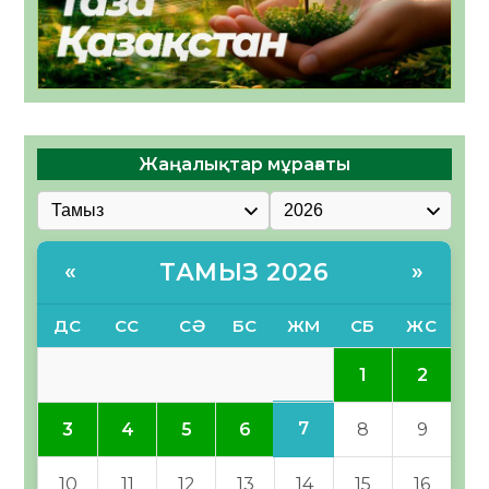
Жаңалықтар мұрағаты
ТАМЫЗ 2026
«
»
ДС
СС
СӘ
БС
ЖМ
СБ
ЖС
1
2
7
3
4
5
6
8
9
10
11
12
13
14
15
16