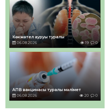
Көкжөтел ауруы туралы
06.08.2026
19
0
АПВ вакцинасы туралы мәлімет
06.08.2026
20
0