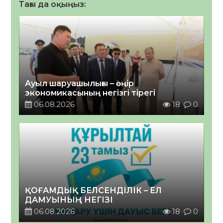
Тағы да оқыңыз:
Ауыл шаруашылығы – өңір
экономикасының негізгі тірегі
06.08.2026
18
0
ҚОҒАМДЫҚ БЕЛСЕНДІЛІК – ЕЛ
ДАМУЫНЫҢ НЕГІЗІ
06.08.2026
18
0