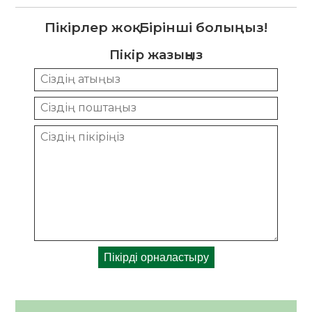
Пікірлер жоқ. Бірінші болыңыз!
Пікір жазыңыз