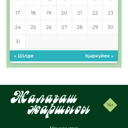
17
18
19
20
21
22
23
24
25
26
27
28
29
30
31
« Шілде
Қыркүйек »
16+
Меншік иесі: