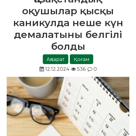
оқушылар қысқы
каникулда неше күн
демалатыны белгілі
болды
Ақпарат
Қоғам
12.12.2024
536
0