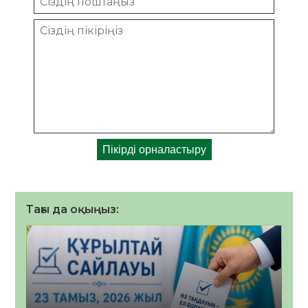
Тағы да оқыңыз: