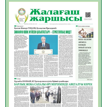
БАСТАР ЖАУАПТЫ ТАҢДАУ
06.08.2026
32
0
Инфекциялық ауруларға қарсы иммундау
жұмыстарының тиімділігі
06.08.2026
33
0
Көкжөтел ауруы туралы
06.08.2026
30
0
АПВ вакцинасы туралы мәлімет
06.08.2026
31
0
Open Air: Қызылорда облысы полиция
департаменті 20 мыңнан астам
көрерменнің қауіпсіздігін қамтамасыз етті
06.08.2026
41
0
ҚЫЗЫЛОРДАДА «САНАЛЫ ҰРПАҚ –
ЖАРҚЫН БОЛАШАҚ» АТТЫ КЕҢЕЙТІЛГЕН
МӘЖІЛІС ӨТТІ