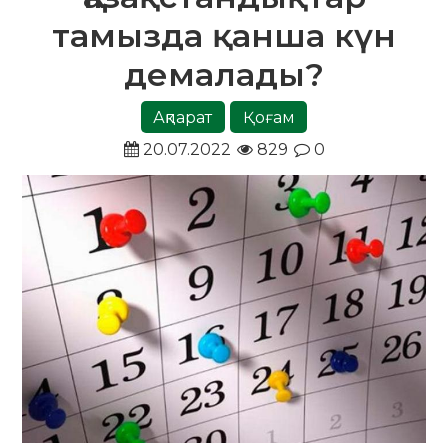
тамызда қанша күн
демалады?
Ақпарат
Қоғам
20.07.2022
829
0