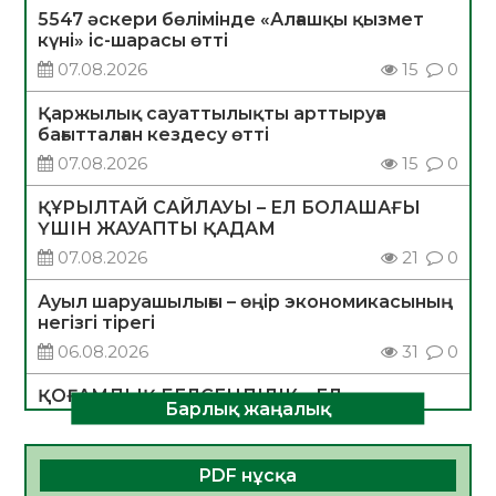
5547 әскери бөлімінде «Алғашқы қызмет
күні» іс-шарасы өтті
07.08.2026
15
0
Қаржылық сауаттылықты арттыруға
бағытталған кездесу өтті
07.08.2026
15
0
ҚҰРЫЛТАЙ САЙЛАУЫ – ЕЛ БОЛАШАҒЫ
ҮШІН ЖАУАПТЫ ҚАДАМ
07.08.2026
21
0
Ауыл шаруашылығы – өңір экономикасының
негізгі тірегі
06.08.2026
31
0
ҚОҒАМДЫҚ БЕЛСЕНДІЛІК – ЕЛ
Барлық жаңалық
ДАМУЫНЫҢ НЕГІЗІ
06.08.2026
30
0
PDF нұсқа
ҚҰРЫЛТАЙ САЙЛАУЫ – БОЛАШАҚҚА