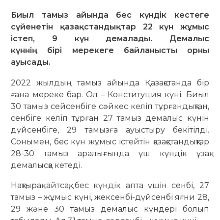
Биыл тамыз айында бес күндік кестеге
сүйенетін қазақстандықтар 22 күн жұмыс
істеп, 9 күн демалады. Демалыс
күннің бірі мерекеге байланысты орны
ауысады.
2022 жылдың тамыз айында Қазақстанда бір
ғана мереке бар. Ол – Конституция күні. Биыл
30 тамыз сейсенбіге сәйкес келіп тұрғандықтан,
сенбіге келіп тұрған 27 тамыз демалыс күнін
дүйсенбіге, 29 тамызға ауыстыру бекітілді.
Сонымен, бес күн жұмыс істейтін қазақстандықтар
28-30 тамыз аралығында үш күндік ұзақ
демалысқа кетеді.
Нақтырақ айтсақ, бес күндік апта үшін сенбі, 27
тамыз – жұмыс күні, жексенбі-дүйсенбі яғни 28,
29 және 30 тамыз демалыс күндері болып