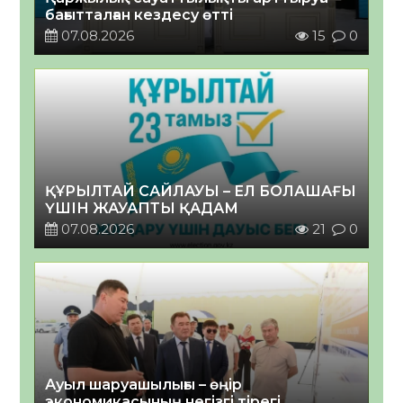
бағытталған кездесу өтті
07.08.2026
15
0
ҚҰРЫЛТАЙ САЙЛАУЫ – ЕЛ БОЛАШАҒЫ
ҮШІН ЖАУАПТЫ ҚАДАМ
07.08.2026
21
0
Ауыл шаруашылығы – өңір
экономикасының негізгі тірегі