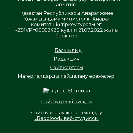
агенттігі.
Қазақстан Республикасы Ақпарат және
Қоғамдық даму министрлігі,Ақпарат
комитетінің тіркеу туралы №
KZ91VPY00052420 куәлігі 21.07.2022 жылы
берілген
Басшылық
Редакция
Сайт картасы
Материалдарды пайдалану ережелері
Сайттың ескі нұсқасы
Сайтты жасау және техқолдау
«Beoblood» веб-студиясы