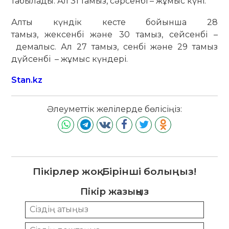
табылады. Ал 31 тамыз, сәрсенбі – жұмыс күні.
Алты күндік кесте бойынша 28
тамыз, жексенбі және 30 тамыз, сейсенбі –
демалыс. Ал 27 тамыз, сенбі және 29 тамыз
дүйсенбі – жұмыс күндері.
Stan.kz
Әлеуметтік желілерде бөлісіңіз:
Пікірлер жоқ. Бірінші болыңыз!
Пікір жазыңыз