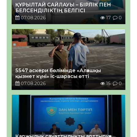
ҚҰРЫЛТАЙ САЙЛАУЫ – БІРЛІК ПЕН
БЕЛСЕНДІЛІКТІҢ БЕЛГІСІ
07.08.2026
17
0
5547 әскери бөлімінде «Алғашқы
қызмет күні» іс-шарасы өтті
07.08.2026
15
0
Қаржылық сауаттылықты арттыруға