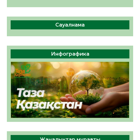
Сауалнама
Инфографика
Жаңалықтар мұрағаты