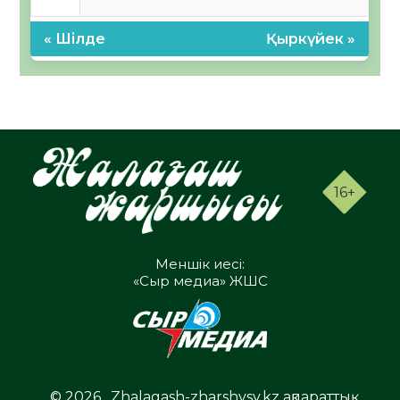
« Шілде
Қыркүйек »
16+
Меншік иесі:
«Сыр медиа» ЖШС
© 2026 . Zhalagash-zharshysy.kz ақпараттық