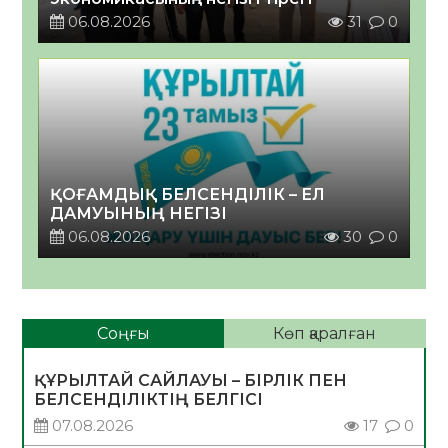
06.08.2026
31
0
ҚОҒАМДЫҚ БЕЛСЕНДІЛІК – ЕЛ
ДАМУЫНЫҢ НЕГІЗІ
06.08.2026
30
0
Соңғы
Көп қаралған
ҚҰРЫЛТАЙ САЙЛАУЫ – БІРЛІК ПЕН
БЕЛСЕНДІЛІКТІҢ БЕЛГІСІ
07.08.2026
17
0