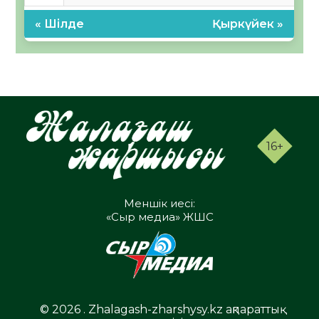
« Шілде
Қыркүйек »
16+
Меншік иесі:
«Сыр медиа» ЖШС
© 2026 . Zhalagash-zharshysy.kz ақпараттық