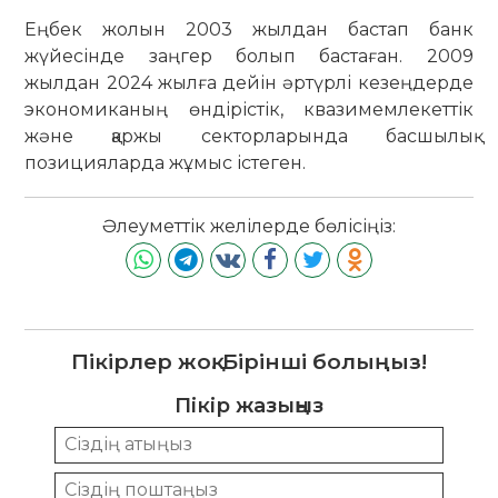
Еңбек жолын 2003 жылдан бастап банк
жүйесінде заңгер болып бастаған. 2009
жылдан 2024 жылға дейін әртүрлі кезеңдерде
экономиканың өндірістік, квазимемлекеттік
және қаржы секторларында басшылық
позицияларда жұмыс істеген.
Әлеуметтік желілерде бөлісіңіз:
Пікірлер жоқ. Бірінші болыңыз!
Пікір жазыңыз