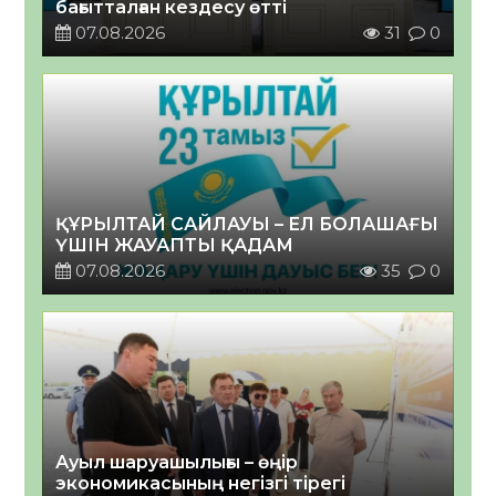
бағытталған кездесу өтті
07.08.2026
31
0
ҚҰРЫЛТАЙ САЙЛАУЫ – ЕЛ БОЛАШАҒЫ
ҮШІН ЖАУАПТЫ ҚАДАМ
07.08.2026
35
0
Ауыл шаруашылығы – өңір
экономикасының негізгі тірегі