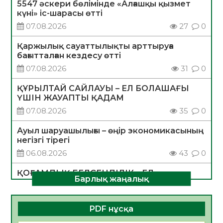
5547 әскери бөлімінде «Алғашқы қызмет
күні» іс-шарасы өтті
07.08.2026
27
0
Қаржылық сауаттылықты арттыруға
бағытталған кездесу өтті
07.08.2026
31
0
ҚҰРЫЛТАЙ САЙЛАУЫ – ЕЛ БОЛАШАҒЫ
ҮШІН ЖАУАПТЫ ҚАДАМ
07.08.2026
35
0
Ауыл шаруашылығы – өңір экономикасының
негізгі тірегі
06.08.2026
43
0
ҚОҒАМДЫҚ БЕЛСЕНДІЛІК – ЕЛ
Барлық жаңалық
ДАМУЫНЫҢ НЕГІЗІ
06.08.2026
40
0
PDF нұсқа
ҚҰРЫЛТАЙ САЙЛАУЫ – БОЛАШАҚҚА