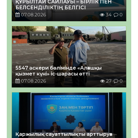
ҚҰРЫЛТАЙ САЙЛАУЫ – БІРЛІК ПЕН
БЕЛСЕНДІЛІКТІҢ БЕЛГІСІ
07.08.2026
34
0
5547 әскери бөлімінде «Алғашқы
қызмет күні» іс-шарасы өтті
07.08.2026
27
0
Қаржылық сауаттылықты арттыруға