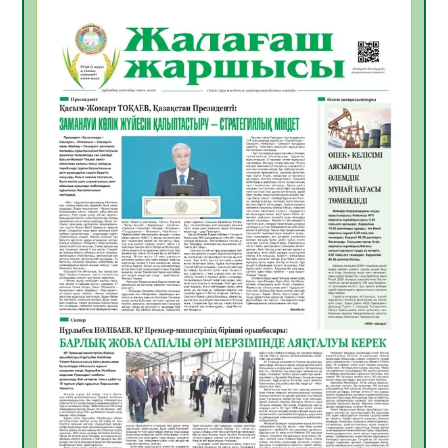
БАСТАР ЖАУАПТЫ ТАҢДАУ
06.08.2026
42
0
Инфекциялық ауруларға қарсы иммундау
жұмыстарының тиімділігі
06.08.2026
45
0
Көкжөтел ауруы туралы
06.08.2026
41
0
АПВ вакцинасы туралы мәлімет
06.08.2026
40
0
Open Air: Қызылорда облысы полиция
департаменті 20 мыңнан астам
көрерменнің қауіпсіздігін қамтамасыз етті
06.08.2026
54
0
ҚЫЗЫЛОРДАДА «САНАЛЫ ҰРПАҚ –
ЖАРҚЫН БОЛАШАҚ» АТТЫ КЕҢЕЙТІЛГЕН
МӘЖІЛІС ӨТТІ