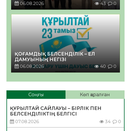
06.08.2026
43
0
ҚОҒАМДЫҚ БЕЛСЕНДІЛІК – ЕЛ
ДАМУЫНЫҢ НЕГІЗІ
06.08.2026
40
0
Соңғы
Көп қаралған
ҚҰРЫЛТАЙ САЙЛАУЫ – БІРЛІК ПЕН
БЕЛСЕНДІЛІКТІҢ БЕЛГІСІ
07.08.2026
34
0