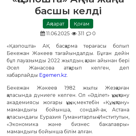
басшы келді
Ақпарат
Қоғам
11.06.2025
311
0
«Қазпошта» АҚ басқарма төрағасы болып
Бекежан Жәкеев тағайындалды. Бұған дейін
бұл лауазымды 2022 жылдың қазан айынан бері
Әсел Жанасова атқарып келген, деп
хабарлайды
Egemen.kz
.
Бекежан Жәкеев 1982 жылы Жезқазған
қаласында дүниеге келген. Ол «Әділет» құқықтану
академиясы жоғары құқық мектебін «Құқықтану»
мамандығы бойынша, сондай-ақ Астана
қаласындағы Еуразия Гуманитарлық Институтын,
«Экономика және бизнес бакалавры»
мамандығы бойынша білім алған.