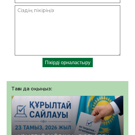
Тағы да оқыңыз: