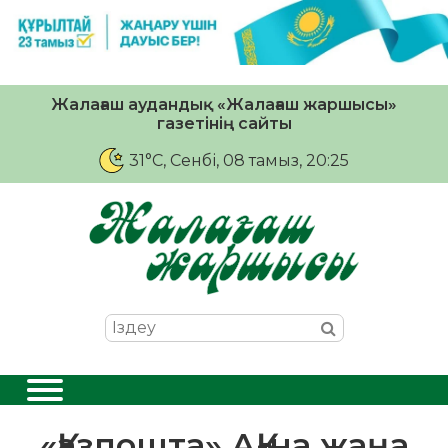
Жалағаш аудандық «Жалағаш жаршысы»
газетінің сайты
31°C
, Сенбі, 08 тамыз, 20:25
«Қазпошта» АҚ-на жаңа