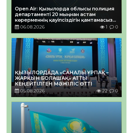
Open Air: Қызылорда облысы полиция
департаменті 20 мыңнан астам
көрерменнің қауіпсіздігін қамтамасыз
етті
06.08.2026
1
0
ҚЫЗЫЛОРДАДА «САНАЛЫ ҰРПАҚ –
ЖАРҚЫН БОЛАШАҚ» АТТЫ
КЕҢЕЙТІЛГЕН МӘЖІЛІС ӨТТІ
05.08.2026
22
0