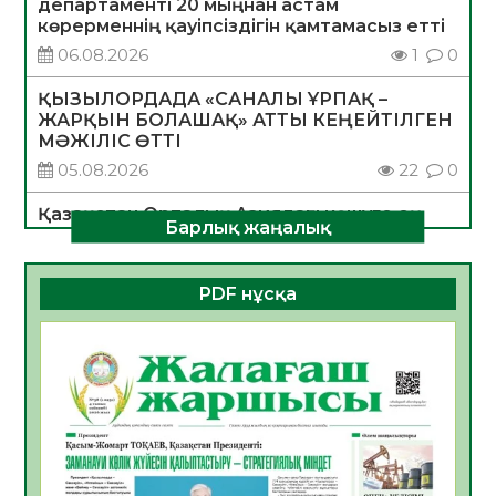
департаменті 20 мыңнан астам
көрерменнің қауіпсіздігін қамтамасыз етті
06.08.2026
1
0
ҚЫЗЫЛОРДАДА «САНАЛЫ ҰРПАҚ –
ЖАРҚЫН БОЛАШАҚ» АТТЫ КЕҢЕЙТІЛГЕН
МӘЖІЛІС ӨТТІ
05.08.2026
22
0
Қазақстан Орталық Азиядағы көшуге ең
Барлық жаңалық
қолайлы ел атанды
05.08.2026
26
0
PDF нұсқа
Өрт қауіпсіздігі талаптарын сақтау – әр
азаматтың міндеті
05.08.2026
26
0
Руслан Рүстемұлы облыс әкімінің
кеңесшісі болып тағайындалды
05.08.2026
22
0