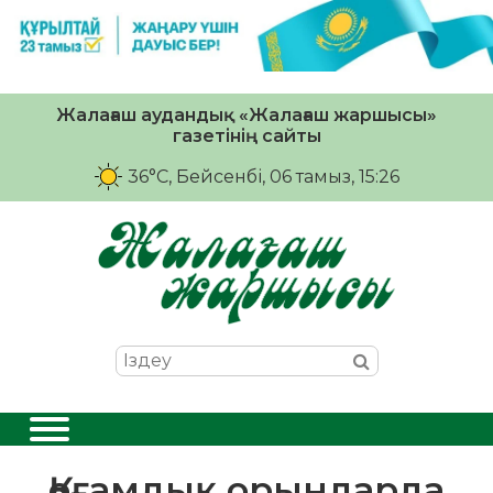
Жалағаш аудандық «Жалағаш жаршысы»
газетінің сайты
36°C
, Бейсенбі, 06 тамыз, 15:26
Қоғамдық орындарда