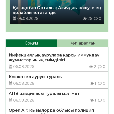
Қазақстан Орталық Азиядағы көшуге ең
қолайлы ел атанды
05.08.2026
26
0
Соңғы
Көп қаралған
Инфекциялық ауруларға қарсы иммундау
жұмыстарының тиімділігі
06.08.2026
2
0
Көкжөтел ауруы туралы
06.08.2026
1
0
АПВ вакцинасы туралы мәлімет
06.08.2026
1
0
Open Air: Қызылорда облысы полиция