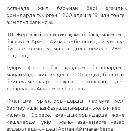
Астанада жыл басынан бері қоғамдық
орындарда түкірген 1 200 адамға 19 млн теңге
айыппұл салынды.
ІІД Жергілікті полиция қызметі басқармасының
басшысы Арман Айтмағамбетовтың айтуынша,
бүгінде оның 5 млн теңгесі немесе 28%-і
өндірілді.
Түкіру фактісі бас қаладағы базарлардың
маңайында жиі кездескен. Олардың барлығы
бейнекамералар арқылы анықталған, деп
хабарлады «
Астана
» телеарнасы.
«Жалпыға ортақ орындарды ластауға жол
бермеу үшін құқық бұзушылықтардың жолын кесіп
келеміз. Әсіресе, қоғамдық орындарда және
көшелерде түкіріп жатқан азаматтарға назар
аударылады», – деді Арман Айтмағамбетов.