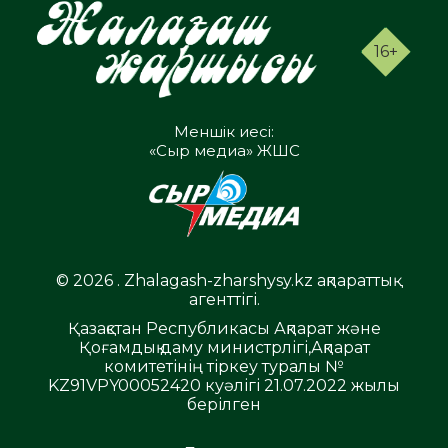
16+
Меншік иесі:
«Сыр медиа» ЖШС
© 2026 . Zhalagash-zharshysy.kz ақпараттық
агенттігі.
Қазақстан Республикасы Ақпарат және
Қоғамдық даму министрлігі,Ақпарат
комитетінің тіркеу туралы №
KZ91VPY00052420 куәлігі 21.07.2022 жылы
берілген