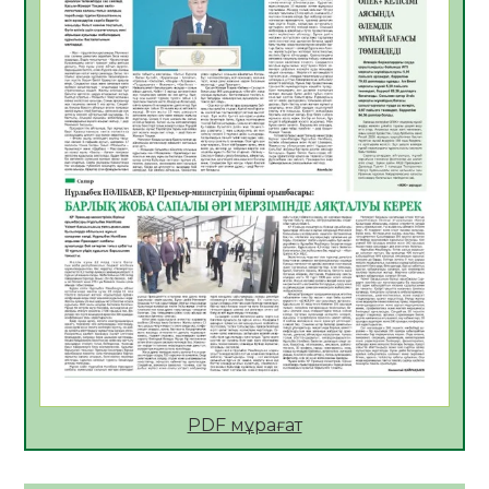
Цифрландыру саласын дамыту аясында
салынатын жаңа орталықтың жобасы
талқыланды
05.08.2026
21
0
Алғашқы цифрлық жасанды интеллект
құралдарының таныстырылымы өтті
05.08.2026
22
0
Қазақстандықтардың 72,3%-ы жаңа
Құрылтай үшін дауыс беруге дайын
05.08.2026
24
0
ӘРБІР ДАУЫС – ҚОҒАМ ДАМУЫНА
ҚОСЫЛҒАН ҮЛЕС
05.08.2026
30
0
ҚҰРЫЛТАЙ САЙЛАУЫ – БІРЛІК ПЕН
ЖАУАПКЕРШІЛІККЕ БАСТАЙТЫН ҚАДАМ
PDF мұрағат
05.08.2026
29
0
Мектептен – Ұлттық ұлан сапына