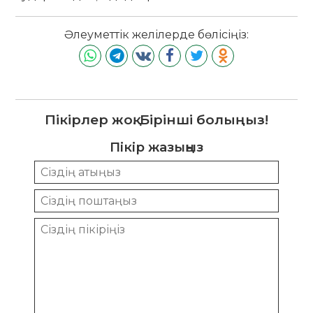
Әлеуметтік желілерде бөлісіңіз:
Пікірлер жоқ. Бірінші болыңыз!
Пікір жазыңыз