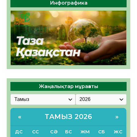
Инфографика
Жаңалықтар мұрағаты
ТАМЫЗ 2026
«
»
ДС
СС
СӘ
БС
ЖМ
СБ
ЖС