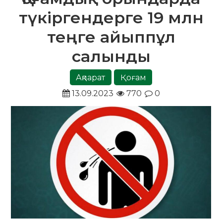
түкіргендерге 19 млн
теңге айыппұл
салынды
Ақпарат
Қоғам
13.09.2023
770
0