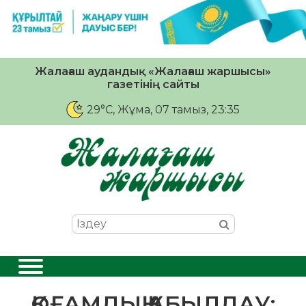
Жалағаш аудандық «Жалағаш жаршысы»
газетінің сайты
29°C
, Жұма, 07 тамыз, 23:35
ҚОҒАМДЫҚ ҚАБЫЛДАУ: