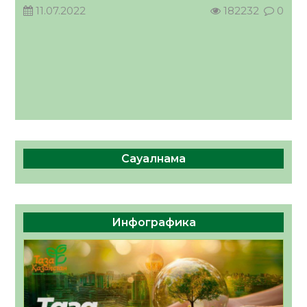
11.07.2022
182232
0
Сауалнама
Инфографика