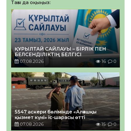
Тағы да оқыңыз:
ҚҰРЫЛТАЙ САЙЛАУЫ – БІРЛІК ПЕН
БЕЛСЕНДІЛІКТІҢ БЕЛГІСІ
07.08.2026
16
0
5547 әскери бөлімінде «Алғашқы
қызмет күні» іс-шарасы өтті
07.08.2026
15
0