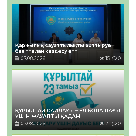
Қаржылық сауаттылықты арттыруға
бағытталған кездесу өтті
07.08.2026
15
0
ҚҰРЫЛТАЙ САЙЛАУЫ – ЕЛ БОЛАШАҒЫ
ҮШІН ЖАУАПТЫ ҚАДАМ
07.08.2026
21
0