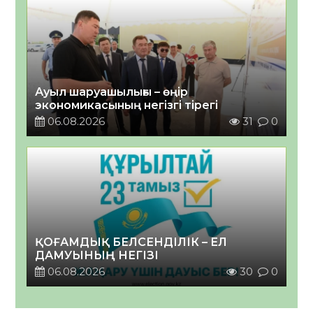
Ауыл шаруашылығы – өңір
экономикасының негізгі тірегі
06.08.2026
31
0
ҚОҒАМДЫҚ БЕЛСЕНДІЛІК – ЕЛ
ДАМУЫНЫҢ НЕГІЗІ
06.08.2026
30
0