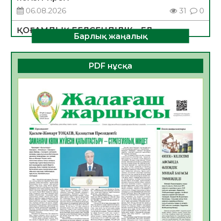
06.08.2026
31
0
ҚОҒАМДЫҚ БЕЛСЕНДІЛІК – ЕЛ
Барлық жаңалық
ДАМУЫНЫҢ НЕГІЗІ
06.08.2026
30
0
PDF нұсқа
ҚҰРЫЛТАЙ САЙЛАУЫ – БОЛАШАҚҚА
БАСТАР ЖАУАПТЫ ТАҢДАУ
06.08.2026
32
0
Инфекциялық ауруларға қарсы иммундау
жұмыстарының тиімділігі
06.08.2026
33
0
Көкжөтел ауруы туралы
06.08.2026
30
0
АПВ вакцинасы туралы мәлімет
06.08.2026
31
0