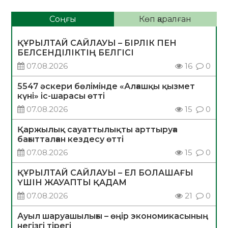
Соңғы
Көп қаралған
ҚҰРЫЛТАЙ САЙЛАУЫ – БІРЛІК ПЕН
БЕЛСЕНДІЛІКТІҢ БЕЛГІСІ
07.08.2026
16
0
5547 әскери бөлімінде «Алғашқы қызмет
күні» іс-шарасы өтті
07.08.2026
15
0
Қаржылық сауаттылықты арттыруға
бағытталған кездесу өтті
07.08.2026
15
0
ҚҰРЫЛТАЙ САЙЛАУЫ – ЕЛ БОЛАШАҒЫ
ҮШІН ЖАУАПТЫ ҚАДАМ
07.08.2026
21
0
Ауыл шаруашылығы – өңір экономикасының
негізгі тірегі