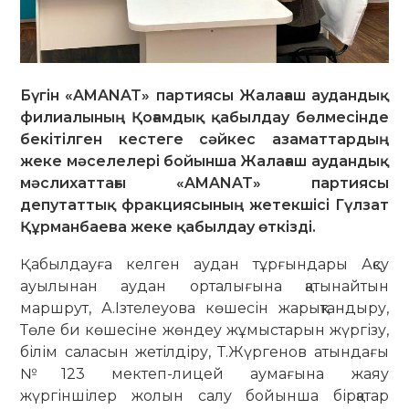
Бүгін «AMANAT» партиясы Жалағаш аудандық
филиалының Қоғамдық қабылдау бөлмесінде
бекітілген кестеге сәйкес азаматтардың
жеке мәселелері бойынша Жалағаш аудандық
мәслихаттағы «AMANAT» партиясы
депутаттық фракциясының жетекшісі Гүлзат
Құрманбаева жеке қабылдау өткізді.
Қабылдауға келген аудан тұрғындары Ақсу
ауылынан аудан орталығына қатынайтын
маршрут, А.Ізтелеуова көшесін жарықтандыру,
Төле би көшесіне жөндеу жұмыстарын жүргізу,
білім саласын жетілдіру, Т.Жүргенов атындағы
№123 мектеп-лицей аумағына жаяу
жүргіншілер жолын салу бойынша бірқатар