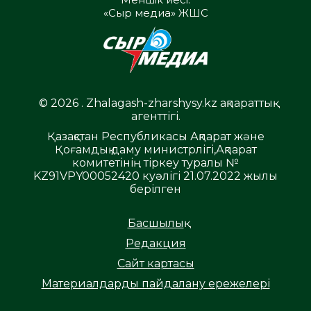
«Сыр медиа» ЖШС
© 2026 . Zhalagash-zharshysy.kz ақпараттық
агенттігі.
Қазақстан Республикасы Ақпарат және
Қоғамдық даму министрлігі,Ақпарат
комитетінің тіркеу туралы №
KZ91VPY00052420 куәлігі 21.07.2022 жылы
берілген
Басшылық
Редакция
Сайт картасы
Материалдарды пайдалану ережелері