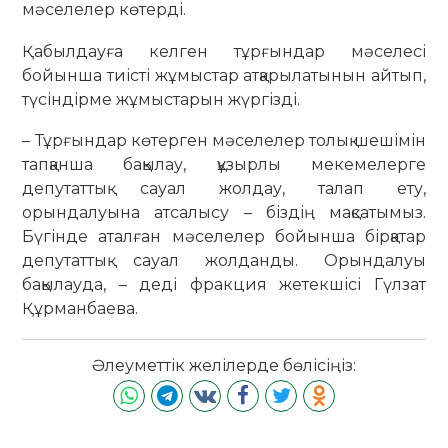
мәселелер көтерді.
Қабылдауға келген тұрғындар мәселесі
бойынша тиісті жұмыстар атқарылатынын айтып,
түсіндірме жұмыстарын жүргізді.
– Тұрғындар көтерген мәселелер толық шешімін
тапқанша бақылау, құзырлы мекемелерге
депутаттық сауал жолдау, талап ету,
орындалуына атсалысу – біздің мақсатымыз.
Бүгінде аталған мәселелер бойынша бірқатар
депутаттық сауал жолданды. Орындалуы
бақылауда, – деді фракция жетекшісі Гүлзат
Құрманбаева.
Әлеуметтік желілерде бөлісіңіз: