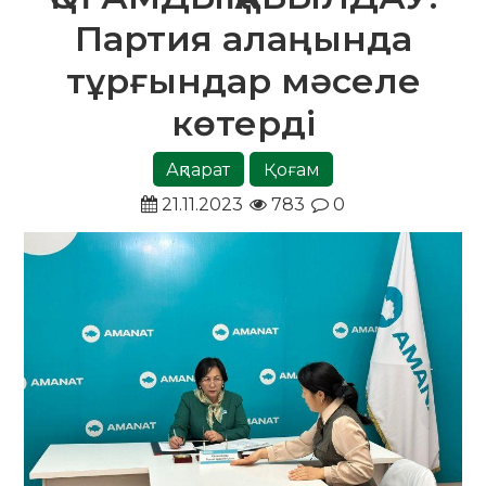
Партия алаңында
тұрғындар мәселе
көтерді
Ақпарат
Қоғам
21.11.2023
783
0