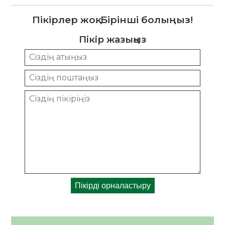
Пікірлер жоқ. Бірінші болыңыз!
Пікір жазыңыз