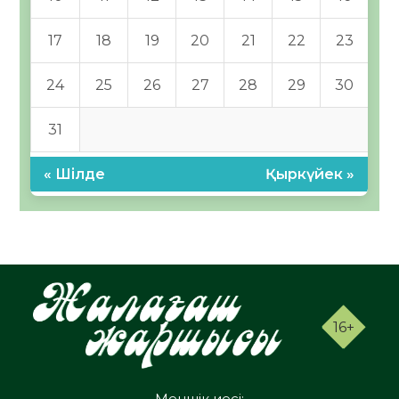
17
18
19
20
21
22
23
24
25
26
27
28
29
30
31
« Шілде
Қыркүйек »
16+
Меншік иесі: