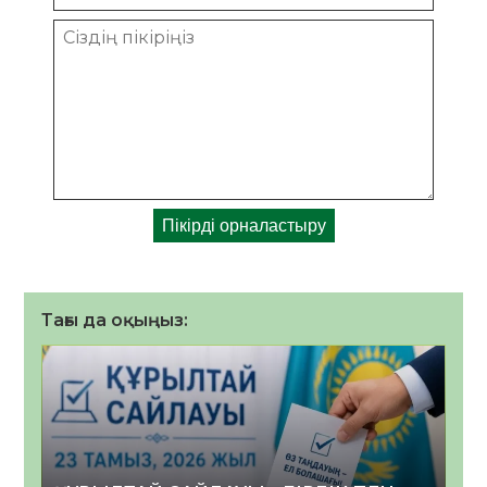
Тағы да оқыңыз: