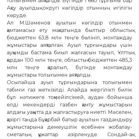
толығымен аяқталды. Бү­гінде 1 660 тұрғыны бар
Ақсу ауылдық округі көгілдір отынның игілігін
көруде.
Ал М.Шәменов ауылын көгілдір отынмен
қамтамасыз ету мақсатында былтыр облыстық
бюджеттен 63,8 млн теңге бөлініп, монтаждау
жұ­мыстары аяқталған. Ауыл тұрғын­дары үшін
ауқымды бастама биыл жал­ғасын тауып, Ұлттық
қордан 100 млн теңге, облыстық бюджеттен 485,3
млн теңге қаралып, бүгінде мон­­таж­дау
жұмыстары толығымен аяқ­талды.
Осылайша ауыл тұрғындарына толығымен
табиғи газ жеткізілді. Алай­­­да жергілікті билік
бұл нәтижеге тоқ­мейілсімей, аудан бойынша
елді мекендерді газбен қамту жұмыстарын
алдағы уақытта да жалғастыруға ниетті. Мәселен,
қазіргі таңда Бұ­қар­­бай батыр ауылын газдан­дыру
жұмыстарына демеушілік есе­бінен жо­балау-
сметалық құжаттар әзір­ленуде. Сондай-ақ