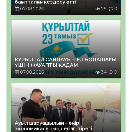
бағытталған кездесу өтті
07.08.2026
28
0
ҚҰРЫЛТАЙ САЙЛАУЫ – ЕЛ БОЛАШАҒЫ
ҮШІН ЖАУАПТЫ ҚАДАМ
07.08.2026
34
0
Ауыл шаруашылығы – өңір
экономикасының негізгі тірегі