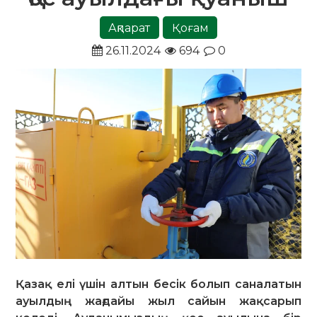
Ақпарат
Қоғам
26.11.2024
694
0
Қазақ елі үшін алтын бесік болып саналатын
ауылдың жағдайы жыл сайын жақсарып