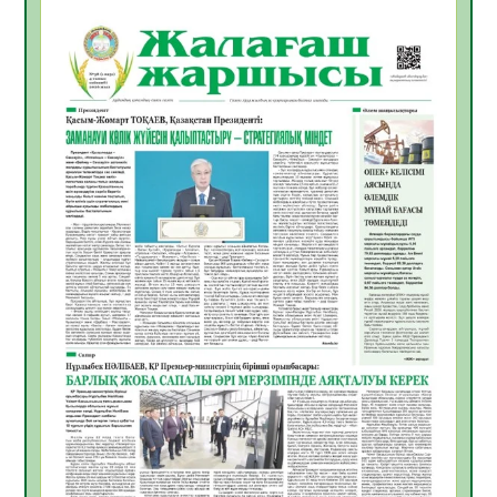
БАСТАР ЖАУАПТЫ ТАҢДАУ
06.08.2026
41
0
Инфекциялық ауруларға қарсы иммундау
жұмыстарының тиімділігі
06.08.2026
44
0
Көкжөтел ауруы туралы
06.08.2026
39
0
АПВ вакцинасы туралы мәлімет
06.08.2026
39
0
Open Air: Қызылорда облысы полиция
департаменті 20 мыңнан астам
көрерменнің қауіпсіздігін қамтамасыз етті
06.08.2026
51
0
ҚЫЗЫЛОРДАДА «САНАЛЫ ҰРПАҚ –
ЖАРҚЫН БОЛАШАҚ» АТТЫ КЕҢЕЙТІЛГЕН
МӘЖІЛІС ӨТТІ