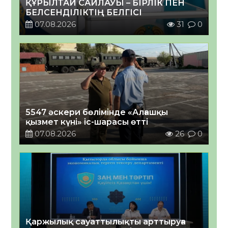
ҚҰРЫЛТАЙ САЙЛАУЫ – БІРЛІК ПЕН
БЕЛСЕНДІЛІКТІҢ БЕЛГІСІ
07.08.2026
31
0
5547 әскери бөлімінде «Алғашқы
қызмет күні» іс-шарасы өтті
07.08.2026
26
0
Қаржылық сауаттылықты арттыруға