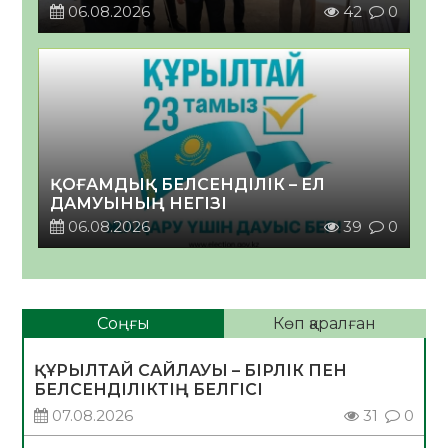
06.08.2026
42
0
ҚОҒАМДЫҚ БЕЛСЕНДІЛІК – ЕЛ
ДАМУЫНЫҢ НЕГІЗІ
06.08.2026
39
0
Соңғы
Көп қаралған
ҚҰРЫЛТАЙ САЙЛАУЫ – БІРЛІК ПЕН
БЕЛСЕНДІЛІКТІҢ БЕЛГІСІ
07.08.2026
31
0