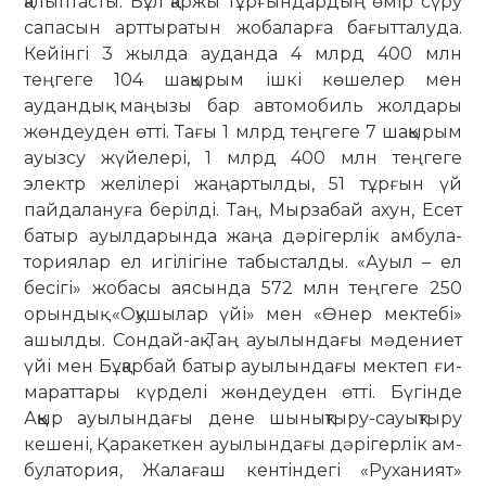
қалыптасты. Бұл қаржы тұр­ғындардың өмір сүру
сапасын арттыратын жобаларға бағытталуда.
Кейінгі 3 жылда ауданда 4 млрд 400 млн
теңгеге 104 шақырым ішкі көшелер мен
аудандық маңызы бар автомобиль жолдары
жөндеуден өт­ті. Тағы 1 млрд теңгеге 7 шақырым
ауыз­су жүйелері, 1 млрд 400 млн теңгеге
электр желілері жаңартылды, 51 тұрғын үй
пайдалануға берілді. Таң, Мырзабай ахун, Есет
батыр ауыл­­дарында жаңа дәрігерлік ам­була­
ториялар ел игілігіне табыс­талды. «Ауыл – ел
бесігі» жобасы ая­сында 572 млн теңгеге 250
орын­дық «Оқушылар үйі» мен «Өнер мек­­тебі»
ашылды. Сондай-ақ Таң ауы­лындағы мәдениет
үйі мен Бұ­қар­бай батыр ауылындағы мектеп ғи­
ма­раттары күрделі жөндеуден өтті. Бү­гінде
Аққыр ауылындағы дене шы­нықтыру-сауықтыру
кешені, Қа­ракеткен ауылындағы дәрігерлік ам­
бу­латория, Жалағаш кентіндегі «Ру­ханият»