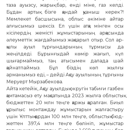
таза ауызсу, жарық бар, енді міне, газ келді.
Бұдан артық бізге қандай қуаныш керек?!
Мемлекет басшысына, облыс әкіміне айтар
алғысымыз шексіз. Ел үшін атқа мінген осы
кісілердің же­місті жұмыс­тарының арқасында
әлеу­мет­тік жағ­дайымыз жақсарып отыр. Сол ар­
қылы ауыл тұрғындарының тұр­­­мысы да
жеңілдеді. Бұрынғыдай көмір жағып, күл
шығармаймыз, таң атысымен далада шай
қайнатпаймыз. Бұл біздің көп жылғы
арманымыз еді, – дейді Ақсу ауылының тұрғыны
Меруерт Мырзабекова.
Айта кетейік, Ақсу ауылдық окру­гін табиғи газбен
қамтамасыз ету мақсатында 2023 жылға облыстық
бюд­жеттен 20 млн теңге қаржы қаралған. Биыл
құрылыс монтаждау жұмыстарын жалғастыру
үшін Ұлттық қордан 100 млн теңге, облыстық бюд­
жеттен 397,4 млн теңге бөлініп, жұмыстар