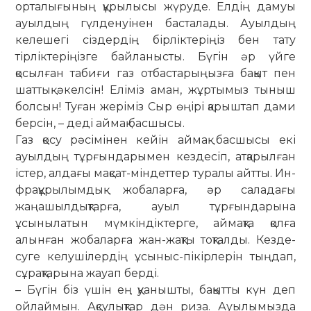
орталығының құ­ры­лы­сы жү­­руде. Елдің дамуы
ауылдың гүл­де­нуінен басталады. Ауыл­дың
келе­шегі сіздердің бір­лік­теріңіз бен тату
тірліктеріңізге байланысты. Бү­гін әр үйге
қосылған табиғи газ отбас­та­ры­ңызға бақыт пен
шаттық әкелсін! Елі­міз аман, жұртымыз тыныш
бол­сын! Туған жеріміз Сыр өңірі қа­рыш­­тап дами
берсін, – деді аймақ бас­шы­сы.
Газ қосу рәсімінен кейін аймақ басшысы екі
ауылдың тұрғындарымен кездесіп, атқарылған
істер, алдағы мақсат-міндеттер туралы айтты. Ин­­
ф­рақұрылымдық жобаларға, әр са­ла­дағы
жаңашылдықтарға, ауыл тұр­ғын­дарына
ұсынылатын мүмкін­дік­терге, аймақта қолға
алынған жо­ба­ларға жан-жақты тоқталды. Кезде­
суге келушілердің ұсыныс-пікірлерін тыңдап,
сұрақтарына жауап берді.
– Бүгін біз үшін ең қуанышты, ба­қытты күн деп
ойлаймын. Ақсулықтар дән риза. Ауылымызда