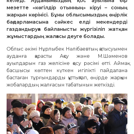
келеді. Ауданымыздың қос ауылына бір
мезетте «көгілдір отынның» кіруі – соның
жарқын көрінісі. Бұны облысымыздың өңірлік
бағдарламасына сәйкес елді мекендерді
газдандыруға байланысты жүргізіліп жатқан
жұмыстардың жалғасы деуге болады.
Облыс әкімі Нұрлыбек Нәлібаев­тың қатысуымен
ауданға қарасты Ақсу және М.Шәменов
ауылдарын газ желісіне қосу рәсімі өтті. Аймақ
бас­шысы көптен күткен игілікті пай­далана
бастаған тұрғындарды құт­тықтап, өңірде жарқын
жобалардың жал­ғасын табатынын жеткізді.