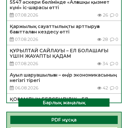
5547 әскери бөлімінде «Алғашқы қызмет
күні» іс-шарасы өтті
07.08.2026
26
0
Қаржылық сауаттылықты арттыруға
бағытталған кездесу өтті
07.08.2026
28
0
ҚҰРЫЛТАЙ САЙЛАУЫ – ЕЛ БОЛАШАҒЫ
ҮШІН ЖАУАПТЫ ҚАДАМ
07.08.2026
34
0
Ауыл шаруашылығы – өңір экономикасының
негізгі тірегі
06.08.2026
42
0
ҚОҒАМДЫҚ БЕЛСЕНДІЛІК – ЕЛ
Барлық жаңалық
ДАМУЫНЫҢ НЕГІЗІ
06.08.2026
39
0
PDF нұсқа
ҚҰРЫЛТАЙ САЙЛАУЫ – БОЛАШАҚҚА