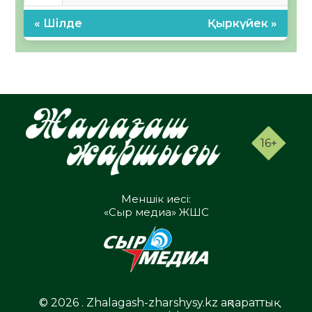
« Шілде
Қыркүйек »
16+
Меншік иесі:
«Сыр медиа» ЖШС
© 2026 . Zhalagash-zharshysy.kz ақпараттық