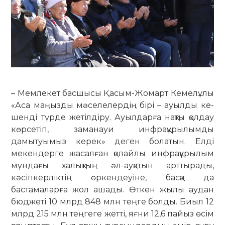
– Мемлекет басшысы Қасым-Жомарт Кемелұлы
«Аса маңыз­ды мәселелердің бірі – ауылды ке­
шенді түрде жетілдіру. Ауылдарға нақты қолдау
көрсетіп, заманауи инфра­құрылымды
дамытуымыз керек» де­­ген болатын. Елді
мекендерге жа­салған қолайлы инфрақұрылым
мұн­­дағы халықтың әл-ауқатын арт­ты­рады,
кәсіпкерліктің өркендеуіне, бас­қа да
бастамаларға жол ашады. Өт­кен жылы аудан
бюджеті 10 млрд 848 млн теңге болды. Биыл 12
млрд 215 млн теңгеге жетті, яғни 12,6 пайыз өсім