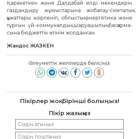
Қаракеткен және Далдабай елді мекендерін
газ­дан­дыру жұмыстарына жобалау-сме­­­­­талық
құжаттары әзірленіп, об­­­­­­лыс­­тық энергетика және
тұрғын үй-ком­­­­­муналдық шаруашылық басқар­ма­­­­
сына бюджеттік өтінім жолданған.
Жандос ЖАЗКЕН
Әлеуметтік желілерде бөлісіңіз:
Пікірлер жоқ. Бірінші болыңыз!
Пікір жазыңыз