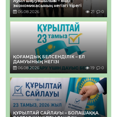
Ауыл шаруашылығы – өңір
экономикасының негізгі тірегі
06.08.2026
21
0
ҚОҒАМДЫҚ БЕЛСЕНДІЛІК – ЕЛ
ДАМУЫНЫҢ НЕГІЗІ
06.08.2026
19
0
ҚҰРЫЛТАЙ САЙЛАУЫ – БОЛАШАҚҚА