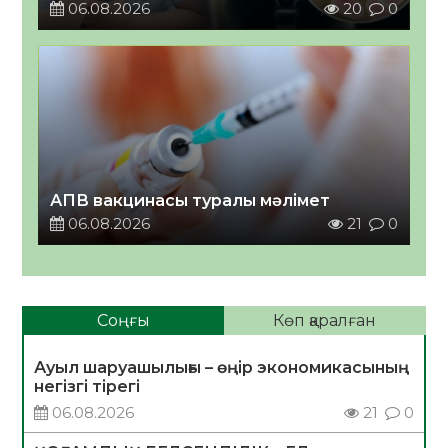
06.08.2026
20
0
АПВ вакцинасы туралы мәлімет
06.08.2026
21
0
Соңғы
Көп қаралған
Ауыл шаруашылығы – өңір экономикасының
негізгі тірегі
06.08.2026
21
0