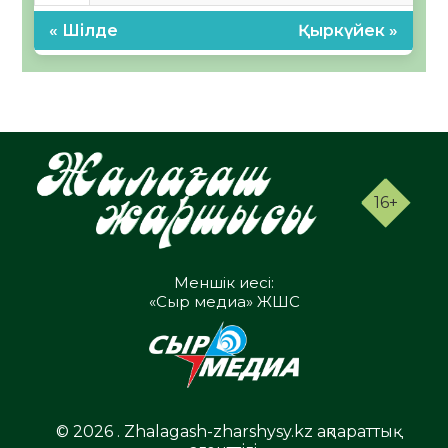
« Шілде
Қыркүйек »
16+
Меншік иесі:
«Сыр медиа» ЖШС
© 2026 . Zhalagash-zharshysy.kz ақпараттық