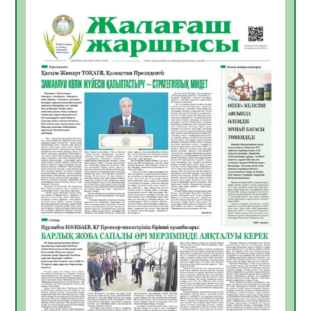
06.08.2026
33
0
ҚЫЗЫЛОРДАДА «САНАЛЫ ҰРПАҚ –
ЖАРҚЫН БОЛАШАҚ» АТТЫ КЕҢЕЙТІЛГЕН
МӘЖІЛІС ӨТТІ
05.08.2026
33
0
Қазақстан Орталық Азиядағы көшуге ең
қолайлы ел атанды
05.08.2026
34
0
Өрт қауіпсіздігі талаптарын сақтау – әр
азаматтың міндеті
05.08.2026
34
0
Руслан Рүстемұлы облыс әкімінің
кеңесшісі болып тағайындалды
05.08.2026
32
0
Цифрландыру саласын дамыту аясында
салынатын жаңа орталықтың жобасы
талқыланды