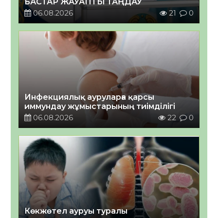
БАСТАР ЖАУАПТЫ ТАҢДАУ
06.08.2026
21
0
Инфекциялық ауруларға қарсы
иммундау жұмыстарының тиімділігі
06.08.2026
22
0
Көкжөтел ауруы туралы