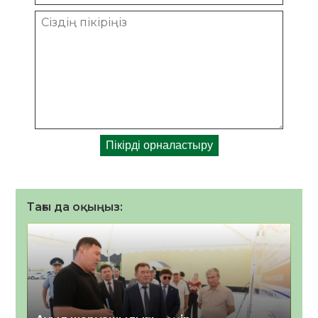
Тағы да оқыңыз: