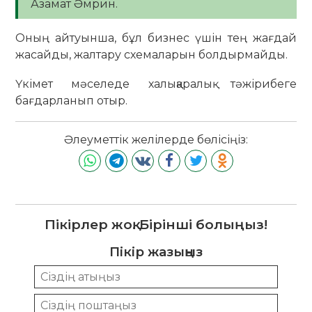
Азамат Әмрин.
Оның айтуынша, бұл бизнес үшін тең жағдай
жасайды, жалтару схемаларын болдырмайды.
Үкімет мәселеде халықаралық тәжірибеге
бағдарланып отыр.
Әлеуметтік желілерде бөлісіңіз:
Пікірлер жоқ. Бірінші болыңыз!
Пікір жазыңыз