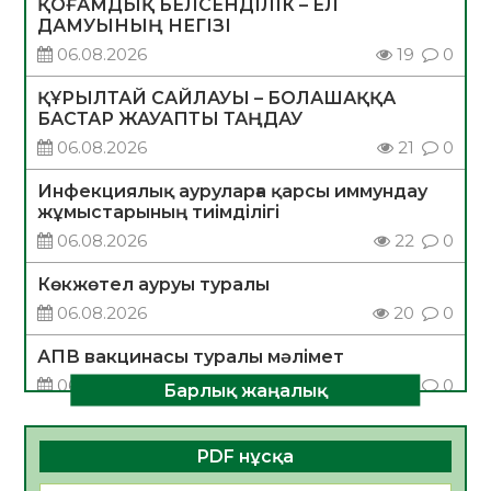
ҚОҒАМДЫҚ БЕЛСЕНДІЛІК – ЕЛ
ДАМУЫНЫҢ НЕГІЗІ
06.08.2026
19
0
ҚҰРЫЛТАЙ САЙЛАУЫ – БОЛАШАҚҚА
БАСТАР ЖАУАПТЫ ТАҢДАУ
06.08.2026
21
0
Инфекциялық ауруларға қарсы иммундау
жұмыстарының тиімділігі
06.08.2026
22
0
Көкжөтел ауруы туралы
06.08.2026
20
0
АПВ вакцинасы туралы мәлімет
06.08.2026
21
0
Барлық жаңалық
Open Air: Қызылорда облысы полиция
департаменті 20 мыңнан астам
PDF нұсқа
көрерменнің қауіпсіздігін қамтамасыз етті