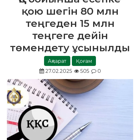
қою шегін 80 млн
теңгеден 15 млн
теңгеге дейін
төмендету ұсынылды
Ақпарат
Қоғам
27.02.2025
505
0