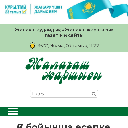
Жалағаш аудандық «Жалағаш жаршысы»
газетінің сайты
35°C
, Жұма, 07 тамыз, 11:22
ҚҚС бойынша есепке