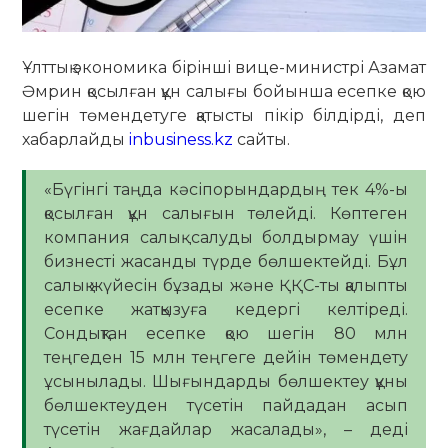
Ұлттық экономика бірінші вице-министрі Азамат
Әмрин қосылған құн салығы бойынша есепке қою
шегін төмендетуге қатысты пікір білдірді, деп
хабарлайды
inbusiness.kz
сайты.
«Бүгінгі таңда кәсіпорындардың тек 4%-ы
қосылған құн салығын төлейді. Көптеген
компания салық салуды болдырмау үшін
бизнесті жасанды түрде бөлшектейді. Бұл
салық жүйесін бұзады және ҚҚС-ты қалыпты
есепке жатқызуға кедергі келтіреді.
Сондықтан есепке қою шегін 80 млн
теңгеден 15 млн теңгеге дейін төмендету
ұсынылады. Шығындарды бөлшектеу құны
бөлшектеуден түсетін пайдадан асып
түсетін жағдайлар жасалады», – деді