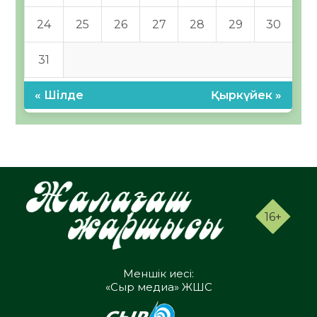
24
25
26
27
28
29
30
31
« Шілде
Қыркүйек »
16+
Меншік иесі:
«Сыр медиа» ЖШС