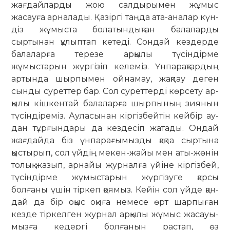
жағдайларды жою сал­ды­рымен жұмыс
жасауға арналады. Қа­зіргі таңда ата-аналар күн­
діз жұмыста болатындықтан балаларды
сыртынан құ­лыптап кетеді. Сондай кездерде
балаларға терезе ар­қылы түсіндірме
жұмыстарын жүр­­гізіп келеміз. Үнпарақтардың
ар­тында шырпымен ойнамау, жақ­пау деген
сынды суреттер бар. Сол суреттерді көрсету ар­
қылы кішкентай балаларға шыр­пының зиянын
түсіндіреміз. Ау­­ла­сынан кіргізбейтін кейбір ау­
дан тұрғындары да кездесіп жатады. Ондай
жағдайда біз үнпа­рағымызды қақпа сыртына
қыстырып, сол үйдің мекен-жайы мен аты-жөнін
толық жазып, арнайы журналға үйіне кіргізбей,
түсіндірме жұмыстарын жүр­гізуге қарсы
болғаны үшін тір­кеп қоямыз. Кейін сол үйде қан­
дай да бір оқыс оқиға немесе өрт шарпыған
кезде тіркел­ген жур­нал арқылы жұмыс жасауы­
мызға кедергі болғанын растап, өз