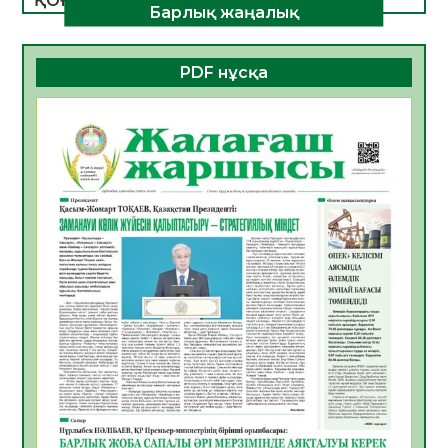
ҚОҒАМДЫҚ БЕЛСЕНДІЛІК – ЕЛ
Барлық жаңалық
ДАМУЫНЫҢ НЕГІЗІ
06.08.2026
47
0
PDF нұсқа
ҚҰРЫЛТАЙ САЙЛАУЫ – БОЛАШАҚҚА
БАСТАР ЖАУАПТЫ ТАҢДАУ
06.08.2026
49
0
Инфекциялық ауруларға қарсы иммундау
жұмыстарының тиімділігі
06.08.2026
51
0
Көкжөтел ауруы туралы
06.08.2026
48
0
АПВ вакцинасы туралы мәлімет
06.08.2026
47
0
Open Air: Қызылорда облысы полиция
департаменті 20 мыңнан астам
көрерменнің қауіпсіздігін қамтамасыз етті