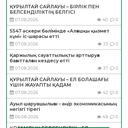
ҚҰРЫЛТАЙ САЙЛАУЫ – БІРЛІК ПЕН
БЕЛСЕНДІЛІКТІҢ БЕЛГІСІ
07.08.2026
40
0
5547 әскери бөлімінде «Алғашқы қызмет
күні» іс-шарасы өтті
07.08.2026
33
0
Қаржылық сауаттылықты арттыруға
бағытталған кездесу өтті
07.08.2026
37
0
ҚҰРЫЛТАЙ САЙЛАУЫ – ЕЛ БОЛАШАҒЫ
ҮШІН ЖАУАПТЫ ҚАДАМ
07.08.2026
42
0
Ауыл шаруашылығы – өңір экономикасының
негізгі тірегі
06.08.2026
49
0