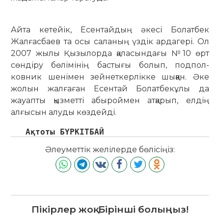
Айта кетейік, Есентайдың әкесі Болатбек
Жалғасбаев та осы са­ланың үздік ардагері. Ол
2007 жылы Қызылорда қала­сындағы №10 өрт
сөндіру бө­лімінің бастығы болып, подпол­
ковник шенімен зей­неткерлікке шыққан. Әке
жолын жалға­ған Есентай Бо­латбекұлы да
жауапты қызметті абы­роймен ат­қа­рып, елдің
алғысын алуды көздейді.
   Ақтоты БҮРКІТБАЙ
Әлеуметтік желілерде бөлісіңіз:
Пікірлер жоқ. Бірінші болыңыз!