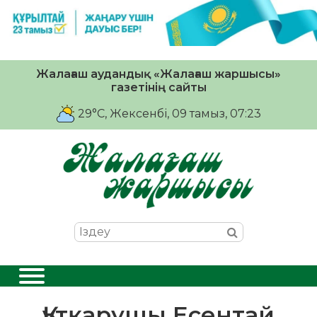
Жалағаш аудандық «Жалағаш жаршысы»
газетінің сайты
29°C
, Жексенбі, 09 тамыз, 07:23
Құтқарушы Есентай