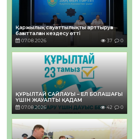
Қаржылық сауаттылықты арттыруға
бағытталған кездесу өтті
07.08.2026
37
0
ҚҰРЫЛТАЙ САЙЛАУЫ – ЕЛ БОЛАШАҒЫ
ҮШІН ЖАУАПТЫ ҚАДАМ
07.08.2026
42
0