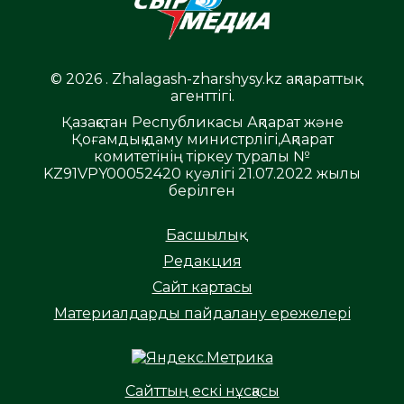
© 2026 . Zhalagash-zharshysy.kz ақпараттық
агенттігі.
Қазақстан Республикасы Ақпарат және
Қоғамдық даму министрлігі,Ақпарат
комитетінің тіркеу туралы №
KZ91VPY00052420 куәлігі 21.07.2022 жылы
берілген
Басшылық
Редакция
Сайт картасы
Материалдарды пайдалану ережелері
Сайттың ескі нұсқасы