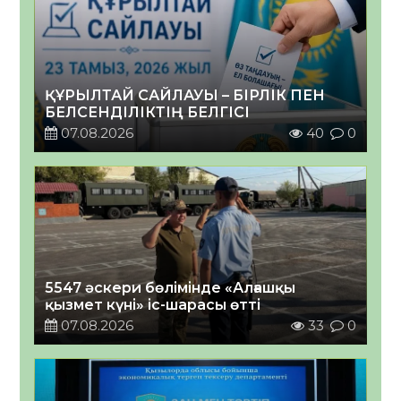
ҚҰРЫЛТАЙ САЙЛАУЫ – БІРЛІК ПЕН
БЕЛСЕНДІЛІКТІҢ БЕЛГІСІ
07.08.2026
40
0
5547 әскери бөлімінде «Алғашқы
қызмет күні» іс-шарасы өтті
07.08.2026
33
0