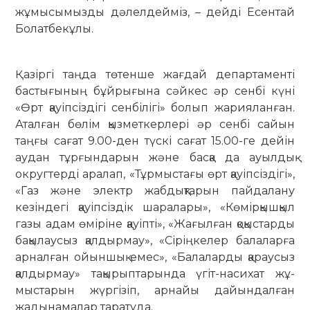
жұмысымызды дәлелдейміз, – дейді Есентай
Болатбекұлы.
Қазіргі таңда төтенше жағдай департаменті
бастығының бұй­ры­ғына сәйкес әр сенбі күні
«Өрт қауіпсіздігі сенбілігі» болып жа­рия­ланған.
Аталған бөлім қыз­мет­­керлері әр сенбі сайын
таңғы сағат 9.00-ден түскі сағат 15.00-ге дейін
ау­­дан тұрғындарын және басқа да ауылдық
округтерді аралап, «Тұр­­мыстағы өрт қауіпсіздігі»,
«Газ және электр жабдықтарын пай­далану
кезіндегі қауіпсіздік ша­ралары», «Көмірқышқыл
газы адам өміріне қауіпті», «Жағылған қоқыстарды
бақылаусыз қалдыр­мау», «Сіріңкелер бала­ларға
ар­­налған ойыншық емес», «Бала­ларды қараусыз
қал­дыр­­мау» та­­қы­­рып­тарында үгіт-насихат жұ­­­
мыстарын жүргі­зіп, арнайы дайын­­далған
жадынамалар та­ратуда.