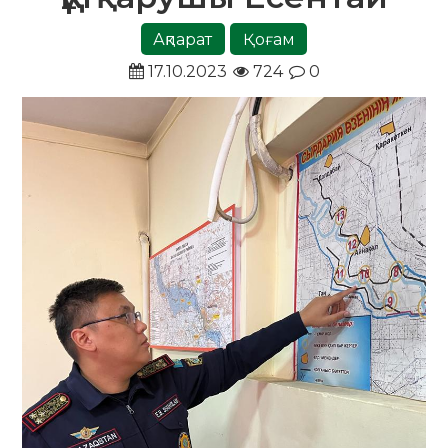
Ақпарат
Қоғам
17.10.2023
724
0