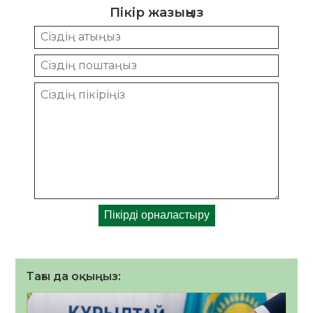
Пікір жазыңыз
Тағы да оқыңыз: