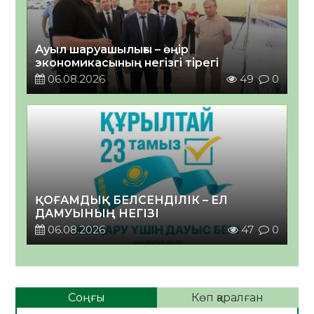
Ауыл шаруашылығы – өңір
экономикасының негізгі тірегі
06.08.2026
49
0
ҚОҒАМДЫҚ БЕЛСЕНДІЛІК – ЕЛ
ДАМУЫНЫҢ НЕГІЗІ
06.08.2026
47
0
Соңғы
Көп қаралған