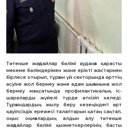
Төтенше жағдайлар бөлімі ауданға қарасты
мекеме бөлімдерімен және ерікті жастармен
бірлесе отырып, тұрғын үй секторында өрттің
өсуіне жол бермеу және адам шығынына жол
бермеу мақсатында профилактикалық іс-
шараларды жүйелі түрде өткізіп келеді.
Тұрғындардың жылу беру кезеңіндегі өрт
қауіпсіздік ережесі талаптарын қатаң сақтап,
оқыс оқиғалардың алдын алу төтенше
жағдайлар бөлімі қызметкерлерінің басты