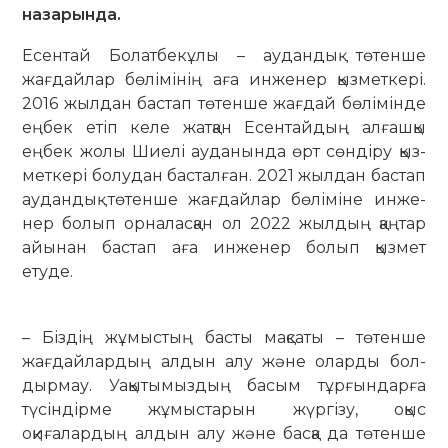
назарында.
Есентай Болатбекұлы – аудан­дық төтенше
жағдайлар бөлімінің аға инженер қызметкері.
2016 жыл­дан бастап төтенше жағдай бөлі­мінде
еңбек етіп келе жат­қан Есен­тайдың алғашқы
еңбек жолы Шиелі ауданында өрт сөндіру қыз­
меткері болудан басталған. 2021 жылдан бас­тап
аудандық тө­тенше жағдай­лар бөліміне инже­
нер болып орналасқан ол 2022 жылдың қаңтар
айынан бастап аға инженер болып қызмет
етуде.
– Біздің жұмыстың басты мақ­саты – төтенше
жағдай­лар­дың алдын алу және оларды бол­
дырмау. Уақытымыздың басым тұр­ғын­дарға
түсіндірме жұмыс­та­рын жүргізу, оқыс
оқиғалардың ал­дын алу және басқа да төтенше