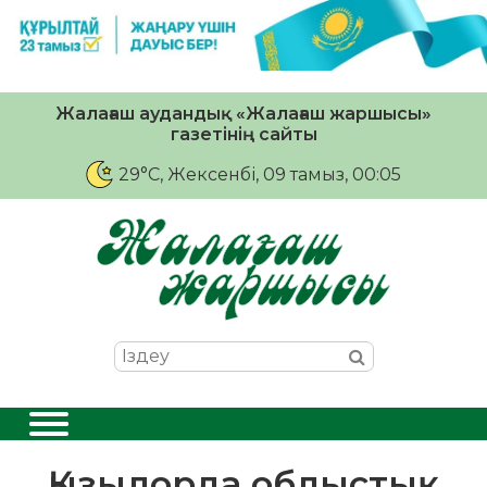
Жалағаш аудандық «Жалағаш жаршысы»
газетінің сайты
29°C
, Жексенбі, 09 тамыз, 00:05
Қызылорда облыстық