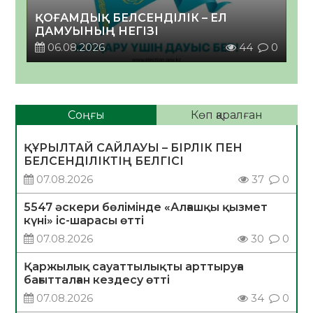
ҚОҒАМДЫҚ БЕЛСЕНДІЛІК – ЕЛ
ДАМУЫНЫҢ НЕГІЗІ
06.08.2026
44
0
Соңғы
Көп қаралған
ҚҰРЫЛТАЙ САЙЛАУЫ – БІРЛІК ПЕН
БЕЛСЕНДІЛІКТІҢ БЕЛГІСІ
07.08.2026
37
0
5547 әскери бөлімінде «Алғашқы қызмет
күні» іс-шарасы өтті
07.08.2026
30
0
Қаржылық сауаттылықты арттыруға
бағытталған кездесу өтті
07.08.2026
34
0