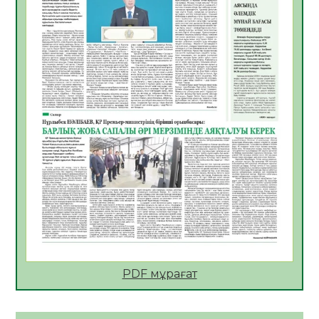
06.08.2026
44
0
АПВ вакцинасы туралы мәлімет
06.08.2026
43
0
Open Air: Қызылорда облысы полиция
департаменті 20 мыңнан астам
көрерменнің қауіпсіздігін қамтамасыз етті
06.08.2026
57
0
ҚЫЗЫЛОРДАДА «САНАЛЫ ҰРПАҚ –
ЖАРҚЫН БОЛАШАҚ» АТТЫ КЕҢЕЙТІЛГЕН
МӘЖІЛІС ӨТТІ
05.08.2026
57
0
Қазақстан Орталық Азиядағы көшуге ең
қолайлы ел атанды
05.08.2026
55
0
PDF мұрағат
Өрт қауіпсіздігі талаптарын сақтау – әр
азаматтың міндеті