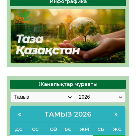
Инфографика
Жаңалықтар мұрағаты
ТАМЫЗ 2026
«
»
ДС
СС
СӘ
БС
ЖМ
СБ
ЖС