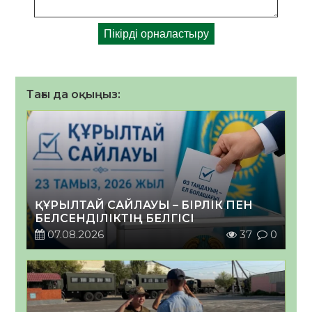
Тағы да оқыңыз:
ҚҰРЫЛТАЙ САЙЛАУЫ – БІРЛІК ПЕН
БЕЛСЕНДІЛІКТІҢ БЕЛГІСІ
07.08.2026
37
0