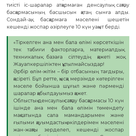
тиісті іс-шаралар атқармаған денсаулық сақтау
басқармасының басшысын қатаң сынға алды.
Сондай-ақ, басқармаға мәселені шешетін
кешенді жоспар әзірлеуге 10 күн уақыт берді.
«Тіркелген ана мен бала өлімі көрсеткішін
тек табиғи факторларға, материалдық-
техникалық базаға сілтеудің қажеті жоқ.
Жауапкершіліктен құтылмайсыздар!
Әрбір өлім-жітім – бір отбасының тағдыры,
қасіреті. Бұл ретте, қысқа мерзімде көтерілген
мәселе бойынша шұғыл және пәрменді
шаралар қабылдауымыз қажет.
Облыстық денсаулық сақтау басқармасы 10 күн
ішінде ана мен бала өлімін төмендету
мақсатында сала мамандарымен және
ғылыми қауымдастық өкілдерімен мәселені
жан-жақты зерделеп, кешенді жоспар