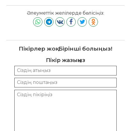
Әлеуметтік желілерде бөлісіңіз:
Пікірлер жоқ. Бірінші болыңыз!
Пікір жазыңыз