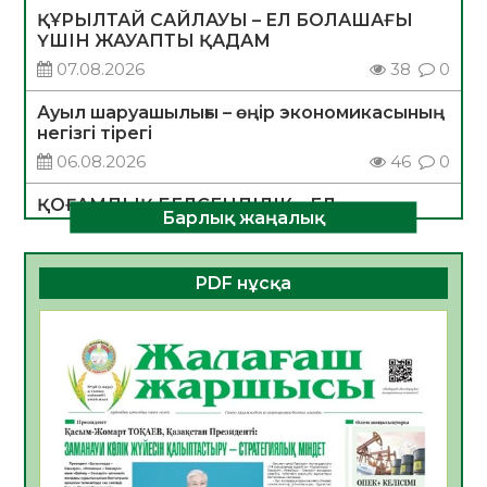
ҚҰРЫЛТАЙ САЙЛАУЫ – ЕЛ БОЛАШАҒЫ
ҮШІН ЖАУАПТЫ ҚАДАМ
07.08.2026
38
0
Ауыл шаруашылығы – өңір экономикасының
негізгі тірегі
06.08.2026
46
0
ҚОҒАМДЫҚ БЕЛСЕНДІЛІК – ЕЛ
Барлық жаңалық
ДАМУЫНЫҢ НЕГІЗІ
06.08.2026
44
0
PDF нұсқа
ҚҰРЫЛТАЙ САЙЛАУЫ – БОЛАШАҚҚА
БАСТАР ЖАУАПТЫ ТАҢДАУ
06.08.2026
45
0
Инфекциялық ауруларға қарсы иммундау
жұмыстарының тиімділігі
06.08.2026
48
0
Көкжөтел ауруы туралы