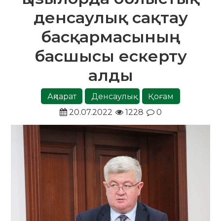
денсаулық сақтау
басқармасының
басшысы ескерту
алды
Ақпарат
Денсаулық
Қоғам
20.07.2022
1228
0