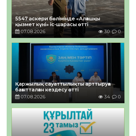
5547 әскери бөлімінде «Алғашқы
қызмет күні» іс-шарасы өтті
07.08.2026
30
0
Қаржылық сауаттылықты арттыруға
бағытталған кездесу өтті
07.08.2026
34
0