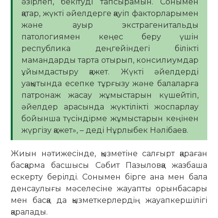
әзірлеп, бекітуді тапсырамын. Сонымен
қатар, жүкті әйелдерге қауіп факторларымен
және ауыр экстрагенитальды
патологиямен кеңес беру үшін
республика деңгейіндегі білікті
мамандарды тарта отырып, консилиумдар
ұйымдастыру қажет. Жүкті әйелдерді
уақытында есепке тұрғызу және балаларға
патронаж жасау жұмыстарын күшейтіп,
әйелдер арасында жүктілікті жоспарлау
бойынша түсіндірме жұмыстарын кеңінен
жүргізу қажет», – деді Нұрлыбек Нәлібаев.
Жиын нәтижесінде, қызметіне салғырт қараған
басқарма басшысы Сәбит Пазыловқа жазбаша
ескерту берілді. Сонымен бірге ана мен бала
денсаулығы мәселесіне жауапты орынбасары
мен басқа да қызметкерлердің жауапкершілігі
қаралады.