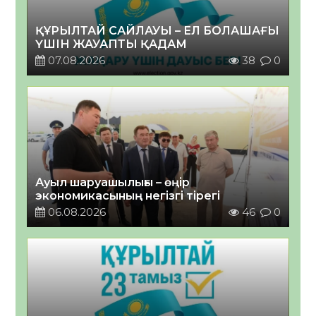
ҚҰРЫЛТАЙ САЙЛАУЫ – ЕЛ БОЛАШАҒЫ
ҮШІН ЖАУАПТЫ ҚАДАМ
07.08.2026
38
0
Ауыл шаруашылығы – өңір
экономикасының негізгі тірегі
06.08.2026
46
0