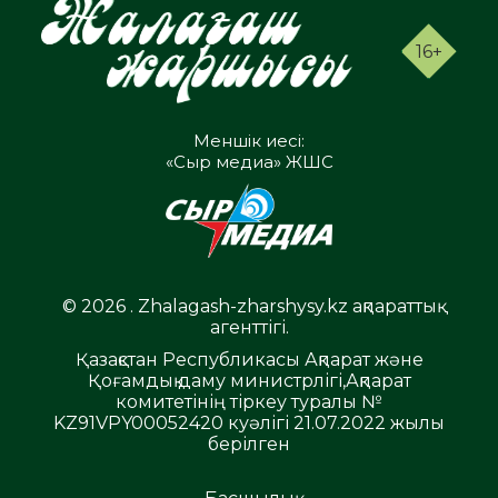
16+
Меншік иесі:
«Сыр медиа» ЖШС
© 2026 . Zhalagash-zharshysy.kz ақпараттық
агенттігі.
Қазақстан Республикасы Ақпарат және
Қоғамдық даму министрлігі,Ақпарат
комитетінің тіркеу туралы №
KZ91VPY00052420 куәлігі 21.07.2022 жылы
берілген