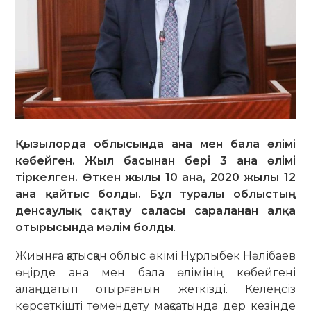
Қызылорда облысында ана мен бала өлімі
көбейген. Жыл басынан бері 3 ана өлімі
тіркелген. Өткен жылы 10 ана, 2020 жылы 12
ана қайтыс болды. Бұл туралы облыстың
денсаулық сақтау саласы сараланған алқа
отырысында мәлім болды
.
Жиынға қатысқан облыс әкімі Нұрлыбек Нәлібаев
өңірде ана мен бала өлімінің көбейгені
алаңдатып отырғанын жеткізді. Келеңсіз
көрсеткішті төмендету мақсатында дер кезінде