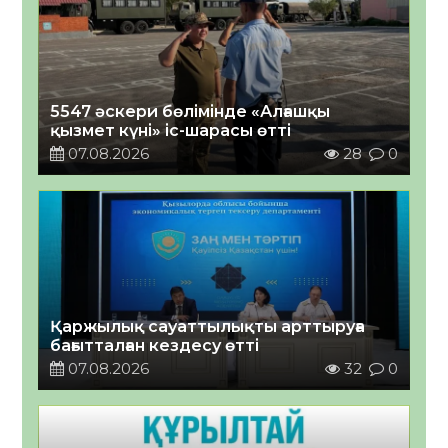
5547 әскери бөлімінде «Алғашқы
қызмет күні» іс-шарасы өтті
07.08.2026
28
0
Қаржылық сауаттылықты арттыруға
бағытталған кездесу өтті
07.08.2026
32
0