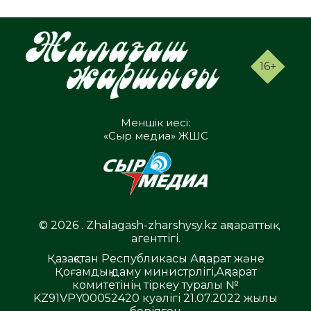
16+
Меншік иесі:
«Сыр медиа» ЖШС
© 2026 . Zhalagash-zharshysy.kz ақпараттық
агенттігі.
Қазақстан Республикасы Ақпарат және
Қоғамдық даму министрлігі,Ақпарат
комитетінің тіркеу туралы №
KZ91VPY00052420 куәлігі 21.07.2022 жылы