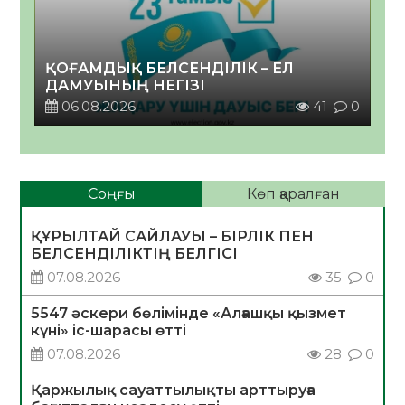
ҚОҒАМДЫҚ БЕЛСЕНДІЛІК – ЕЛ
ДАМУЫНЫҢ НЕГІЗІ
06.08.2026
41
0
Соңғы
Көп қаралған
ҚҰРЫЛТАЙ САЙЛАУЫ – БІРЛІК ПЕН
БЕЛСЕНДІЛІКТІҢ БЕЛГІСІ
07.08.2026
35
0
5547 әскери бөлімінде «Алғашқы қызмет
күні» іс-шарасы өтті
07.08.2026
28
0
Қаржылық сауаттылықты арттыруға