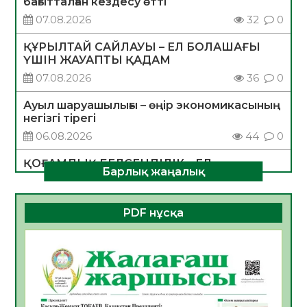
бағытталған кездесу өтті
07.08.2026
32
0
ҚҰРЫЛТАЙ САЙЛАУЫ – ЕЛ БОЛАШАҒЫ
ҮШІН ЖАУАПТЫ ҚАДАМ
07.08.2026
36
0
Ауыл шаруашылығы – өңір экономикасының
негізгі тірегі
06.08.2026
44
0
ҚОҒАМДЫҚ БЕЛСЕНДІЛІК – ЕЛ
Барлық жаңалық
ДАМУЫНЫҢ НЕГІЗІ
06.08.2026
41
0
PDF нұсқа
ҚҰРЫЛТАЙ САЙЛАУЫ – БОЛАШАҚҚА
БАСТАР ЖАУАПТЫ ТАҢДАУ
06.08.2026
43
0
Инфекциялық ауруларға қарсы иммундау
жұмыстарының тиімділігі