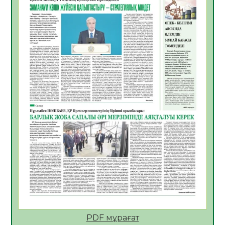
06.08.2026
46
0
Көкжөтел ауруы туралы
06.08.2026
42
0
АПВ вакцинасы туралы мәлімет
06.08.2026
41
0
Open Air: Қызылорда облысы полиция
департаменті 20 мыңнан астам
көрерменнің қауіпсіздігін қамтамасыз етті
06.08.2026
55
0
ҚЫЗЫЛОРДАДА «САНАЛЫ ҰРПАҚ –
ЖАРҚЫН БОЛАШАҚ» АТТЫ КЕҢЕЙТІЛГЕН
МӘЖІЛІС ӨТТІ
05.08.2026
55
0
Қазақстан Орталық Азиядағы көшуге ең
қолайлы ел атанды
05.08.2026
53
0
PDF мұрағат