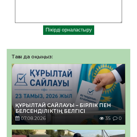
Тағы да оқыңыз:
ҚҰРЫЛТАЙ САЙЛАУЫ – БІРЛІК ПЕН
БЕЛСЕНДІЛІКТІҢ БЕЛГІСІ
07.08.2026
35
0