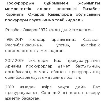
Прокурордың бұйрығымен 3-сыныпты
мемлекеттік әділет кеңесшісі Ризабек
Кәрімұлы Ожаров Қызылорда облысының
прокуроры лауазымына тағайындалды.
Ризабек Ожаров 1972 жылы дүниеге келген.
1996-2017 жылдар аралығында Қазақстан
Республикасының ұлттық қауіпсіздік
органдарында қызмет атқарған.
2017-2019 жылдары Бас прокуратураның
Арнайы прокурорлар қызметі бастығының
орынбасары, Алматы облысы прокурорының
орынбасары лауазымдарында болған.
2019 жылдан қазіргі уақытқа дейін Бас
прокуратураның Сотқа дейінгі тергеп-тексеру
қызметін басқарған.