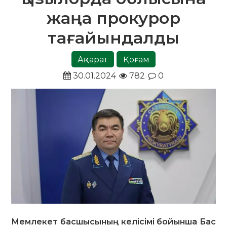
жаңа прокурор
тағайындалды
Ақпарат
Қоғам
30.01.2024
782
0
Мемлекет басшысының келісімі бойынша Бас