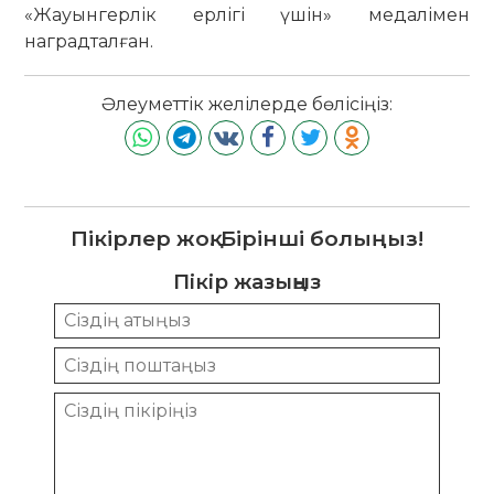
«Жауынгерлік ерлігі үшін» медалімен
наградталған.
Әлеуметтік желілерде бөлісіңіз:
Пікірлер жоқ. Бірінші болыңыз!
Пікір жазыңыз