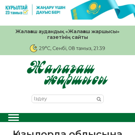
Жалағаш аудандық «Жалағаш жаршысы»
газетінің сайты
29°C
, Сенбі, 08 тамыз, 21:39
Қызылорда облысына