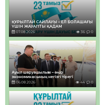
ҚҰРЫЛТАЙ САЙЛАУЫ – ЕЛ БОЛАШАҒЫ
ҮШІН ЖАУАПТЫ ҚАДАМ
07.08.2026
36
0
Ауыл шаруашылығы – өңір
экономикасының негізгі тірегі
06.08.2026
44
0