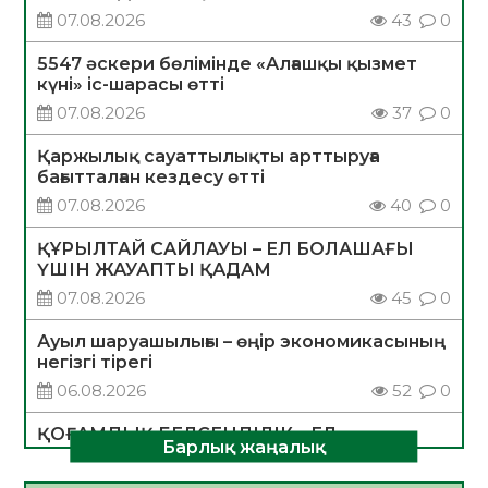
07.08.2026
43
0
5547 әскери бөлімінде «Алғашқы қызмет
күні» іс-шарасы өтті
07.08.2026
37
0
Қаржылық сауаттылықты арттыруға
бағытталған кездесу өтті
07.08.2026
40
0
ҚҰРЫЛТАЙ САЙЛАУЫ – ЕЛ БОЛАШАҒЫ
ҮШІН ЖАУАПТЫ ҚАДАМ
07.08.2026
45
0
Ауыл шаруашылығы – өңір экономикасының
негізгі тірегі
06.08.2026
52
0
ҚОҒАМДЫҚ БЕЛСЕНДІЛІК – ЕЛ
Барлық жаңалық
ДАМУЫНЫҢ НЕГІЗІ
06.08.2026
50
0