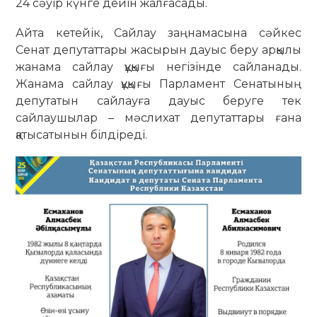
24 сәуір күнге дейін жалғасады.
Айта кетейік, Сайлау заңнамасына сәйкес
Сенат депутаттары жасырын дауыс беру арқылы
жанама сайлау құқығы негізінде сайланады.
Жанама сайлау құқығы Парламент Сенатының
депутатын сайлауға дауыс беруге тек
сайлаушылар – мәслихат депутаттары ғана
қатысатынын білдіреді.