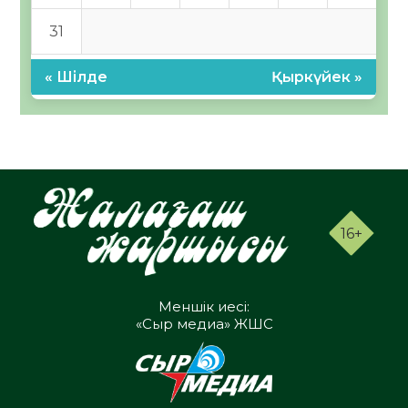
31
« Шілде
Қыркүйек »
16+
Меншік иесі:
«Сыр медиа» ЖШС