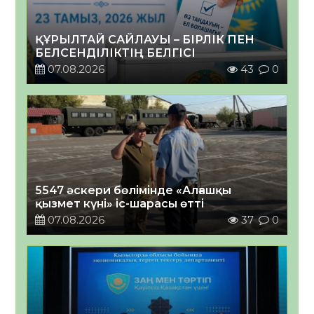
ҚҰРЫЛТАЙ САЙЛАУЫ – БІРЛІК ПЕН
БЕЛСЕНДІЛІКТІҢ БЕЛГІСІ
07.08.2026
43
0
5547 әскери бөлімінде «Алғашқы
қызмет күні» іс-шарасы өтті
07.08.2026
37
0