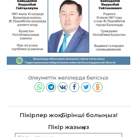
Әлеуметтік желілерде бөлісіңіз:
Пікірлер жоқ. Бірінші болыңыз!
Пікір жазыңыз