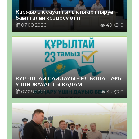
Қаржылық сауаттылықты арттыруға
бағытталған кездесу өтті
07.08.2026
40
0
ҚҰРЫЛТАЙ САЙЛАУЫ – ЕЛ БОЛАШАҒЫ
ҮШІН ЖАУАПТЫ ҚАДАМ
07.08.2026
45
0