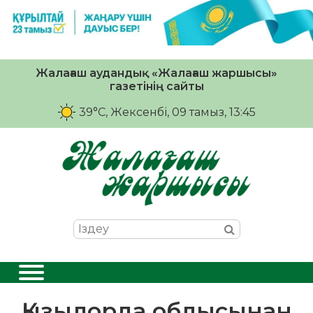
Жалағаш аудандық «Жалағаш жаршысы»
газетінің сайты
39°C
, Жексенбі, 09 тамыз, 13:45
Қызылорда облысынан