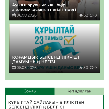
Ауыл шаруашылығы – өңір
экономикасының негізгі тірегі
06.08.2026
52
0
ҚОҒАМДЫҚ БЕЛСЕНДІЛІК – ЕЛ
ДАМУЫНЫҢ НЕГІЗІ
06.08.2026
50
0
Соңғы
Көп қаралған
ҚҰРЫЛТАЙ САЙЛАУЫ – БІРЛІК ПЕН
БЕЛСЕНДІЛІКТІҢ БЕЛГІСІ