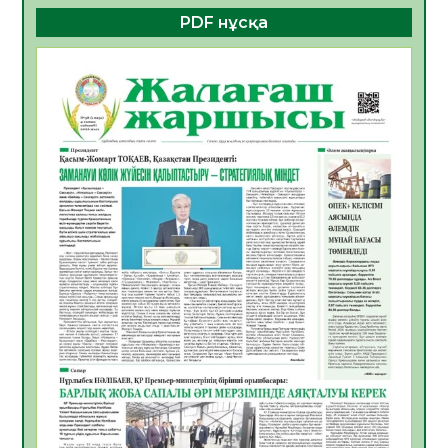
PDF нұсқа
ҚҰРЫЛТАЙ САЙЛАУЫ – БОЛАШАҚҚА
БАСТАР ЖАУАПТЫ ТАҢДАУ
06.08.2026
52
0
Инфекциялық ауруларға қарсы иммундау
жұмыстарының тиімділігі
06.08.2026
54
0
Көкжөтел ауруы туралы
06.08.2026
52
0
АПВ вакцинасы туралы мәлімет
06.08.2026
51
0
Open Air: Қызылорда облысы полиция
департаменті 20 мыңнан астам
көрерменнің қауіпсіздігін қамтамасыз етті
06.08.2026
63
0
ҚЫЗЫЛОРДАДА «САНАЛЫ ҰРПАҚ –