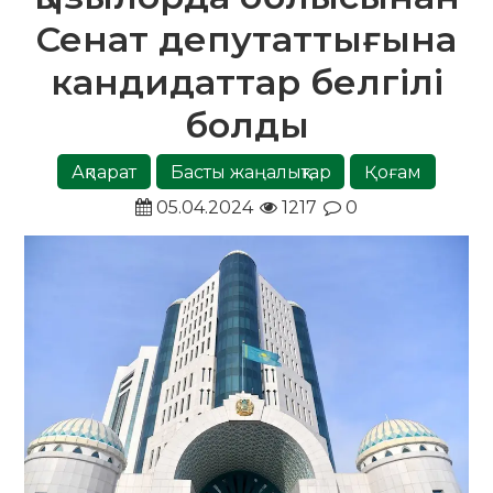
Сенат депутаттығына
кандидаттар белгілі
болды
Ақпарат
Басты жаңалықтар
Қоғам
05.04.2024
1217
0