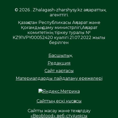
© 2026 . Zhalagash-zharshysy.kz ақпараттық
агенттігі.
Қазақстан Республикасы Ақпарат және
Қоғамдық даму министрлігі,Ақпарат
комитетінің тіркеу туралы №
KZ91VPY00052420 куәлігі 21.07.2022 жылы
берілген
Басшылық
Редакция
Сайт картасы
Материалдарды пайдалану ережелері
Сайттың ескі нұсқасы
Сайтты жасау және техқолдау
«Beoblood» веб-студиясы