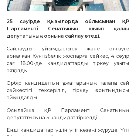
25 сәуірде Қызылорда облысынан ҚР
Парламенті Сенатының шығып қалған
депутатының орнына сайлау өтеді.
Сайлауды ұйымдастыру және өткізуге
арналған Күнтізбелік жоспарға сәйкес, 4 сәуір
сағ: 18.00-де кандидаттарды тіркеу уақыты
аяқталды.
Әрбір кандидаттың құжаттарының талапқа сай
сәйкестігі тексеріліп, тіркеу қорытындысы
айқындалды.
Осылайша ҚР Парламенті Сенатының
депутаттығына 3 кандидат тіркелді.
Енді кандидаттар үшін үгіт кезеңі жүруде. Үгіт