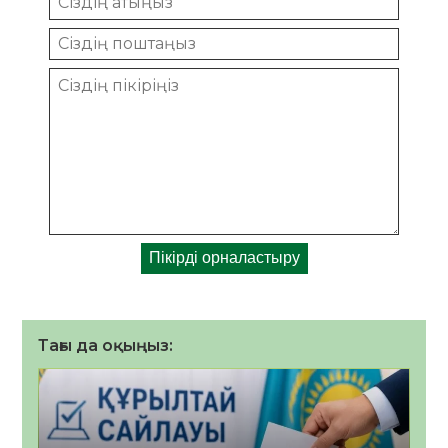
Тағы да оқыңыз: