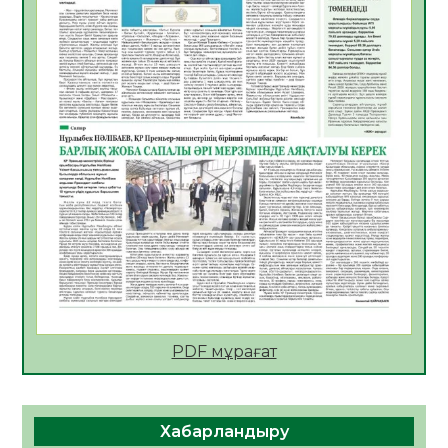
АПВ вакцинасы туралы мәлімет
06.08.2026
31
0
Open Air: Қызылорда облысы полиция
департаменті 20 мыңнан астам
көрерменнің қауіпсіздігін қамтамасыз етті
06.08.2026
41
0
ҚЫЗЫЛОРДАДА «САНАЛЫ ҰРПАҚ –
ЖАРҚЫН БОЛАШАҚ» АТТЫ КЕҢЕЙТІЛГЕН
МӘЖІЛІС ӨТТІ
05.08.2026
43
0
Қазақстан Орталық Азиядағы көшуге ең
қолайлы ел атанды
05.08.2026
43
0
PDF мұрағат
Өрт қауіпсіздігі талаптарын сақтау – әр
азаматтың міндеті
Хабарландыру
05.08.2026
44
0