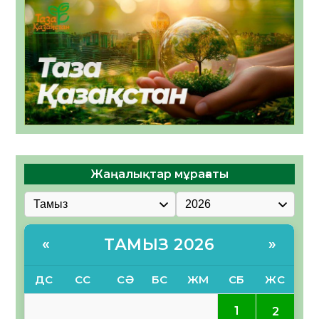
Жаңалықтар мұрағаты
ТАМЫЗ 2026
«
»
ДС
СС
СӘ
БС
ЖМ
СБ
ЖС
1
2