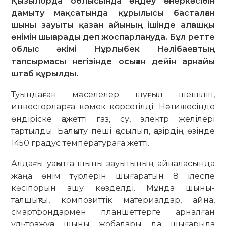
Қызылорда облысында өңдеу өнеркәсібін
дамыту мақсатында құрылысы басталған
шыны зауыты қазан айының ішінде алғашқы
өнімін шығарады деп жоспарлануда. Бұл ретте
облыс әкімі Нұрлыбек Нәлібаевтың
тапсырмасы негізінде осыған дейін арнайы
штаб құрылды.
Туындаған мәселелер шұғыл шешіліп,
инвесторларға көмек көрсетілді. Нәтижесінде
өндіріске қажетті газ, су, электр желілері
тартылды. Балқыту пеші қосылып, қазірдің өзінде
1450 градус температураға жетті.
Алдағы уақытта шыны зауытының айналасында
жаңа өнім түрлерін шығаратын 8 ілеспе
кәсіпорын ашу көзделді. Мұнда шыны-
талшықты, композиттік материалдар, айна,
смартфондармен планшеттерге арналған
ультражұқа шыны жобалары да шығарыла