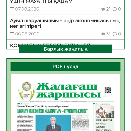
ҮШІН ЖАУАПТЫ ҚАДАМ
07.08.2026
21
0
Ауыл шаруашылығы – өңір экономикасының
негізгі тірегі
06.08.2026
31
0
ҚОҒАМДЫҚ БЕЛСЕНДІЛІК – ЕЛ
Барлық жаңалық
ДАМУЫНЫҢ НЕГІЗІ
06.08.2026
30
0
PDF нұсқа
ҚҰРЫЛТАЙ САЙЛАУЫ – БОЛАШАҚҚА
БАСТАР ЖАУАПТЫ ТАҢДАУ
06.08.2026
32
0
Инфекциялық ауруларға қарсы иммундау
жұмыстарының тиімділігі
06.08.2026
33
0
Көкжөтел ауруы туралы
06.08.2026
30
0