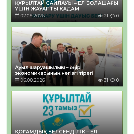
ҚҰРЫЛТАЙ САЙЛАУЫ – ЕЛ БОЛАШАҒЫ
ҮШІН ЖАУАПТЫ ҚАДАМ
07.08.2026
21
0
Ауыл шаруашылығы – өңір
экономикасының негізгі тірегі
06.08.2026
31
0
ҚОҒАМДЫҚ БЕЛСЕНДІЛІК – ЕЛ