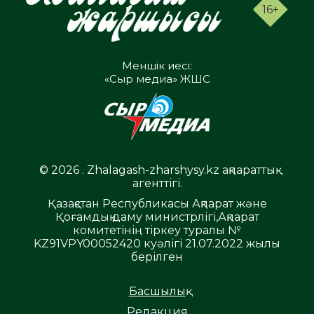
16+
Меншік иесі:
«Сыр медиа» ЖШС
© 2026 . Zhalagash-zharshysy.kz ақпараттық
агенттігі.
Қазақстан Республикасы Ақпарат және
Қоғамдық даму министрлігі,Ақпарат
комитетінің тіркеу туралы №
KZ91VPY00052420 куәлігі 21.07.2022 жылы
берілген
Басшылық
Редакция