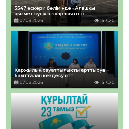
5547 әскери бөлімінде «Алғашқы
қызмет күні» іс-шарасы өтті
07.08.2026
15
0
Қаржылық сауаттылықты арттыруға
бағытталған кездесу өтті
07.08.2026
15
0