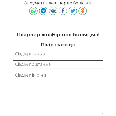
Әлеуметтік желілерде бөлісіңіз:
Пікірлер жоқ. Бірінші болыңыз!
Пікір жазыңыз