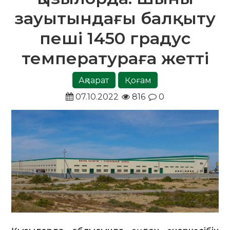
зауытындағы балқыту
пеші 1450 градус
температураға жетті
Ақпарат
Қоғам
07.10.2022
816
0