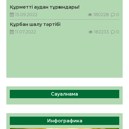
Құрметті аудан тұрғындары!
Руслан Рүстемұлы облыс әкімінің
кеңесшісі болып тағайындалды
15.09.2022
180228
0
05.08.2026
41
0
Құрбан шалу тәртібі
11.07.2022
182233
0
Сауалнама
Инфографика