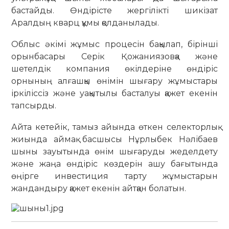
бастайды. Өндірісте жергілікті шикізат
Аралдың кварц құмы қолданылады.
Облыс әкімі жұмыс процесін бақылап, бірінші
орынбасары Серік Қожаниязовқа және
шетелдік компания өкілдеріне өндіріс
орнының алғашқы өнімін шығару жұмыстары
іркіліссіз және уақытылы басталуы қажет екенін
тапсырды.
Айта кетейік, тамыз айында өткен селекторлық
жиында аймақ басшысы Нұрлыбек Нәлібаев
шыны зауытында өнім шығаруды жеделдету
және жаңа өндіріс көздерін ашу бағытында
өңірге инвестиция тарту жұмыстарын
жандандыру қажет екенін айтқан болатын.