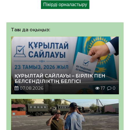
Тағы да оқыңыз:
ҚҰРЫЛТАЙ САЙЛАУЫ – БІРЛІК ПЕН
БЕЛСЕНДІЛІКТІҢ БЕЛГІСІ
07.08.2026
17
0