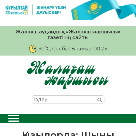
Жалағаш аудандық «Жалағаш жаршысы»
газетінің сайты
30°C
, Сенбі, 08 тамыз, 00:23
Қызылорда: Шыны