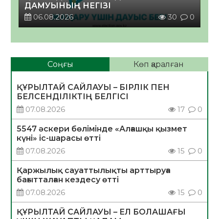
ДАМУЫНЫҢ НЕГІЗІ
06.08.2026
30
0
Соңғы
Көп қаралған
ҚҰРЫЛТАЙ САЙЛАУЫ – БІРЛІК ПЕН
БЕЛСЕНДІЛІКТІҢ БЕЛГІСІ
07.08.2026
17
0
5547 әскери бөлімінде «Алғашқы қызмет
күні» іс-шарасы өтті
07.08.2026
15
0
Қаржылық сауаттылықты арттыруға
бағытталған кездесу өтті
07.08.2026
15
0
ҚҰРЫЛТАЙ САЙЛАУЫ – ЕЛ БОЛАШАҒЫ