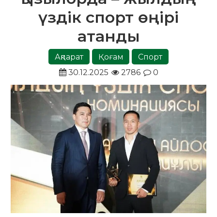
үздік спорт өңірі
атанды
Ақпарат
Қоғам
Спорт
30.12.2025
2786
0