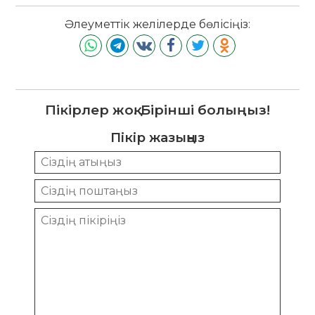
Әлеуметтік желілерде бөлісіңіз:
Пікірлер жоқ. Бірінші болыңыз!
Пікір жазыңыз