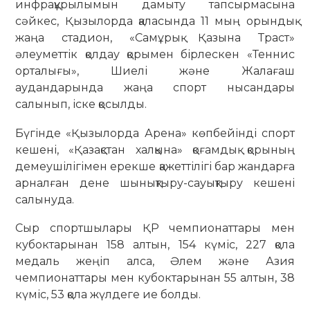
инфрақұрылымын дамыту тапсырмасына
сәйкес, Қызылорда қаласында 11 мың орындық
жаңа стадион, «Самұрық Қазына Траст»
әлеуметтік қолдау қорымен бірлескен «Теннис
орталығы», Шиелі және Жалағаш
аудандарында жаңа спорт нысандары
салынып, іске қосылды.
Бүгінде «Қызылорда Арена» көпбейінді спорт
кешені, «Қазақстан халқына» қоғамдық қорының
демеушілігімен ерекше қажеттілігі бар жандарға
арналған дене шынықтыру-сауықтыру кешені
салынуда.
Сыр спортшылары ҚР чемпионаттары мен
кубоктарынан 158 алтын, 154 күміс, 227 қола
медаль жеңіп алса, Әлем және Азия
чемпионаттары мен кубоктарынан 55 алтын, 38
күміс, 53 қола жүлдеге ие болды.