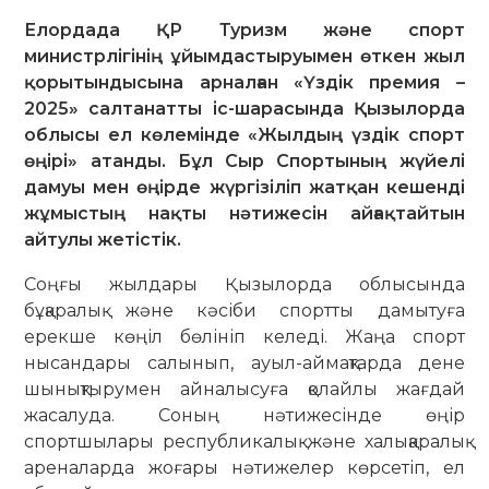
Елордада ҚР Туризм және спорт
министрлігінің ұйымдастыруымен өткен жыл
қорытындысына арналған «Үздік премия –
2025» салтанатты іс-шарасында Қызылорда
облысы ел көлемінде «Жылдың үздік спорт
өңірі» атанды. Бұл Сыр Спортының жүйелі
дамуы мен өңірде жүргізіліп жатқан кешенді
жұмыстың нақты нәтижесін айғақтайтын
айтулы жетістік.
Соңғы жылдары Қызылорда облысында
бұқаралық және кәсіби спортты дамытуға
ерекше көңіл бөлініп келеді. Жаңа спорт
нысандары салынып, ауыл-аймақтарда дене
шынықтырумен айналысуға қолайлы жағдай
жасалуда. Соның нәтижесінде өңір
спортшылары республикалық және халықаралық
ареналарда жоғары нәтижелер көрсетіп, ел