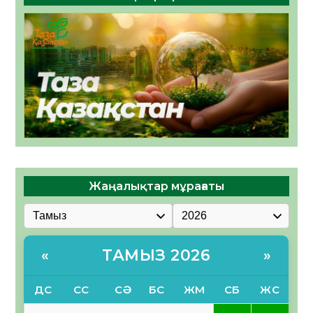
Жаңалықтар мұрағаты
ТАМЫЗ 2026
«
»
ДС
СС
СӘ
БС
ЖМ
СБ
ЖС