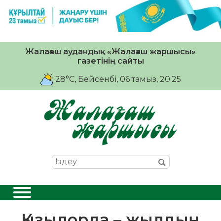
Жалағаш аудандық «Жалағаш жаршысы»
газетінің сайты
28°C
, Бейсенбі, 06 тамыз, 20:25
Қызылорда – жылдың