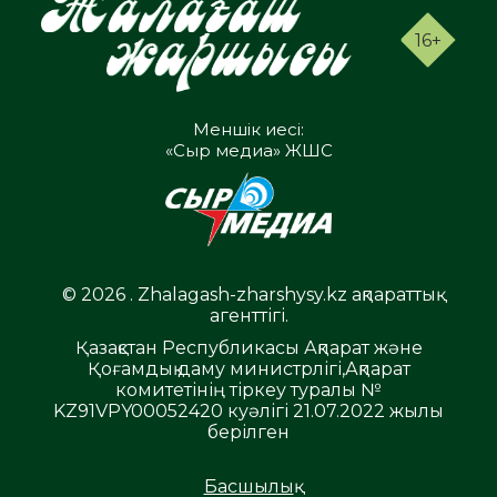
16+
Меншік иесі:
«Сыр медиа» ЖШС
© 2026 . Zhalagash-zharshysy.kz ақпараттық
агенттігі.
Қазақстан Республикасы Ақпарат және
Қоғамдық даму министрлігі,Ақпарат
комитетінің тіркеу туралы №
KZ91VPY00052420 куәлігі 21.07.2022 жылы
берілген
Басшылық