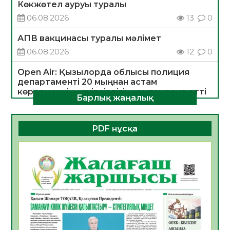
Көкжөтел ауруы туралы
06.08.2026
13
0
АПВ вакцинасы туралы мәлімет
06.08.2026
12
0
Open Air: Қызылорда облысы полиция
департаменті 20 мыңнан астам
көрерменнің қауіпсіздігін қамтамасыз етті
Барлық жаңалық
06.08.2026
14
0
ҚЫЗЫЛОРДАДА «САНАЛЫ ҰРПАҚ –
PDF нұсқа
ЖАРҚЫН БОЛАШАҚ» АТТЫ КЕҢЕЙТІЛГЕН
МӘЖІЛІС ӨТТІ
05.08.2026
26
0
Қазақстан Орталық Азиядағы көшуге ең
қолайлы ел атанды
05.08.2026
29
0
Өрт қауіпсіздігі талаптарын сақтау – әр