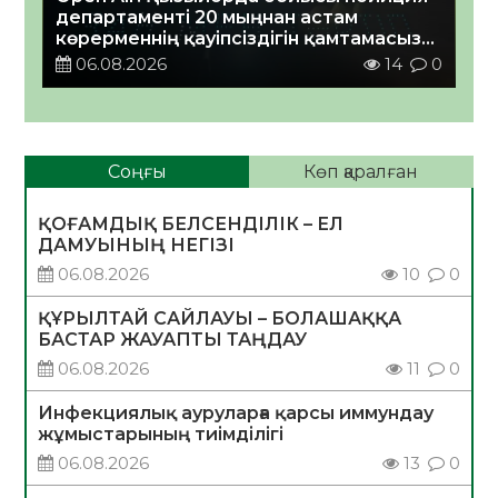
департаменті 20 мыңнан астам
көрерменнің қауіпсіздігін қамтамасыз
етті
06.08.2026
14
0
Соңғы
Көп қаралған
ҚОҒАМДЫҚ БЕЛСЕНДІЛІК – ЕЛ
ДАМУЫНЫҢ НЕГІЗІ
06.08.2026
10
0
ҚҰРЫЛТАЙ САЙЛАУЫ – БОЛАШАҚҚА
БАСТАР ЖАУАПТЫ ТАҢДАУ
06.08.2026
11
0
Инфекциялық ауруларға қарсы иммундау
жұмыстарының тиімділігі
06.08.2026
13
0