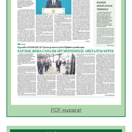
азаматтың міндеті
05.08.2026
29
0
Руслан Рүстемұлы облыс әкімінің
кеңесшісі болып тағайындалды
05.08.2026
25
0
Цифрландыру саласын дамыту аясында
салынатын жаңа орталықтың жобасы
талқыланды
05.08.2026
24
0
Алғашқы цифрлық жасанды интеллект
құралдарының таныстырылымы өтті
05.08.2026
25
0
Қазақстандықтардың 72,3%-ы жаңа
Құрылтай үшін дауыс беруге дайын
PDF мұрағат
05.08.2026
27
0
ӘРБІР ДАУЫС – ҚОҒАМ ДАМУЫНА