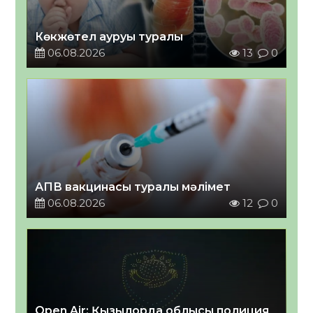
Көкжөтел ауруы туралы
06.08.2026
13
0
АПВ вакцинасы туралы мәлімет
06.08.2026
12
0
Open Air: Қызылорда облысы полиция