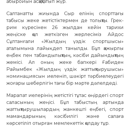
абыройын асқақтатып жүр.
Салтанатты жиында Сыр елінің спорттағы
табысы жеке жетістіктермен де толықты. Грек-
рим күресінен 26 жылдан кейін тарихи
жеңіске қол жеткізген жерлесіміз Айдос
Сұлтанғали «Жылдың үздік спортшысы»
аталымына лайық деп танылды. Бұл қажырлы
еңбек пен табандылықтың, кәсіби дайындықтың
жемісі. Ал оның жеке бапкері Ғабиден
Райымбек «Жылдың үздік жаттықтырушысы»
номинациясын иеленіп, шәкірт тәрбиелеудегі
жоғары шеберлігін тағы бір мәрте дәлелдеді.
Марапат иелерінің жетістігі тұтас өңірдегі спорт
саласының жеңісі. Бұл табыстың артында
жаттықтырушылардың жанкешті еңбегі, спорт
мамандарының кәсібилігі және салаға
көрсетіліп отырған мемлекеттік қолдау тұр.