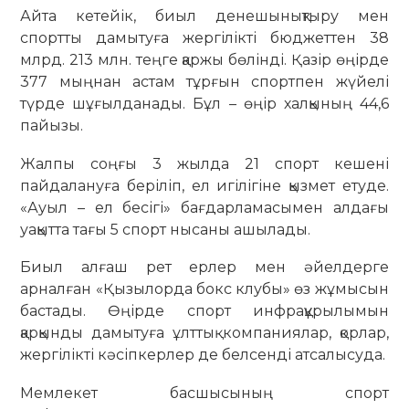
Айта кетейік, биыл денешынықтыру мен
спортты дамытуға жергілікті бюджеттен 38
млрд. 213 млн. теңге қаржы бөлінді. Қазір өңірде
377 мыңнан астам тұрғын спортпен жүйелі
түрде шұғылданады. Бұл – өңір халқының 44,6
пайызы.
Жалпы соңғы 3 жылда 21 спорт кешені
пайдалануға беріліп, ел игілігіне қызмет етуде.
«Ауыл – ел бесігі» бағдарламасымен алдағы
уақытта тағы 5 спорт нысаны ашылады.
Биыл алғаш рет ерлер мен әйелдерге
арналған «Қызылорда бокс клубы» өз жұмысын
бастады. Өңірде спорт инфрақұрылымын
қарқынды дамытуға ұлттық компаниялар, қорлар,
жергілікті кәсіпкерлер де белсенді атсалысуда.
Мемлекет басшысының спорт