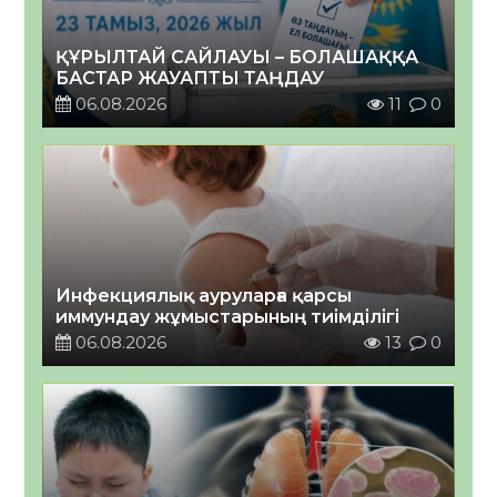
ҚҰРЫЛТАЙ САЙЛАУЫ – БОЛАШАҚҚА
БАСТАР ЖАУАПТЫ ТАҢДАУ
06.08.2026
11
0
Инфекциялық ауруларға қарсы
иммундау жұмыстарының тиімділігі
06.08.2026
13
0