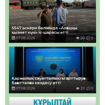
5547 әскери бөлімінде «Алғашқы
қызмет күні» іс-шарасы өтті
07.08.2026
20
0
Қаржылық сауаттылықты арттыруға
бағытталған кездесу өтті
07.08.2026
20
0