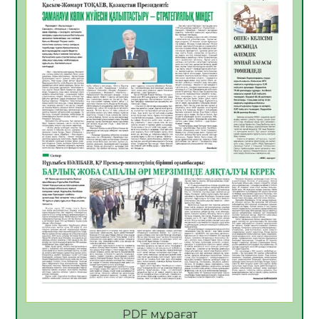
06.08.2026
36
0
Көкжөтел ауруы туралы
06.08.2026
33
0
АПВ вакцинасы туралы мәлімет
06.08.2026
33
0
Open Air: Қызылорда облысы полиция
департаменті 20 мыңнан астам
көрерменнің қауіпсіздігін қамтамасыз етті
06.08.2026
44
0
ҚЫЗЫЛОРДАДА «САНАЛЫ ҰРПАҚ –
ЖАРҚЫН БОЛАШАҚ» АТТЫ КЕҢЕЙТІЛГЕН
МӘЖІЛІС ӨТТІ
05.08.2026
45
0
Қазақстан Орталық Азиядағы көшуге ең
қолайлы ел атанды
05.08.2026
45
0
PDF мұрағат