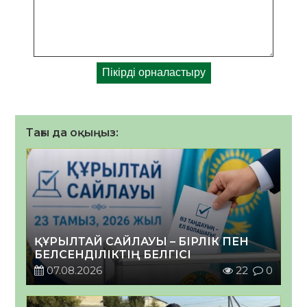
Тағы да оқыңыз:
ҚҰРЫЛТАЙ САЙЛАУЫ – БІРЛІК ПЕН
БЕЛСЕНДІЛІКТІҢ БЕЛГІСІ
07.08.2026
22
0