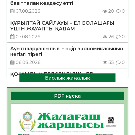
бағытталған кездесу өтті
07.08.2026
20
0
ҚҰРЫЛТАЙ САЙЛАУЫ – ЕЛ БОЛАШАҒЫ
ҮШІН ЖАУАПТЫ ҚАДАМ
07.08.2026
26
0
Ауыл шаруашылығы – өңір экономикасының
негізгі тірегі
06.08.2026
35
0
ҚОҒАМДЫҚ БЕЛСЕНДІЛІК – ЕЛ
Барлық жаңалық
ДАМУЫНЫҢ НЕГІЗІ
06.08.2026
32
0
PDF нұсқа
ҚҰРЫЛТАЙ САЙЛАУЫ – БОЛАШАҚҚА
БАСТАР ЖАУАПТЫ ТАҢДАУ
06.08.2026
35
0
Инфекциялық ауруларға қарсы иммундау
жұмыстарының тиімділігі