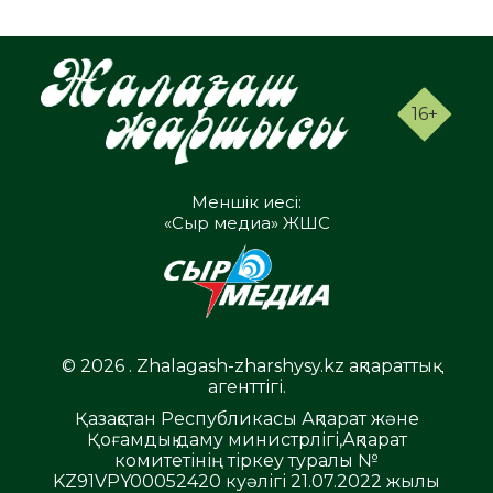
16+
Меншік иесі:
«Сыр медиа» ЖШС
© 2026 . Zhalagash-zharshysy.kz ақпараттық
агенттігі.
Қазақстан Республикасы Ақпарат және
Қоғамдық даму министрлігі,Ақпарат
комитетінің тіркеу туралы №
KZ91VPY00052420 куәлігі 21.07.2022 жылы