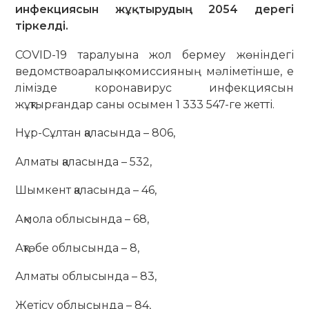
инфекциясын жұқтырудың 2054 дерегі
тіркелді.
COVID-19 таралуына жол бермеу жөніндегі
ведомствоаралық комиссияның мәліметінше, е
лімізде коронавирус инфекциясын
жұқтырғандар саны осымен 1 333 547-ге жетті.
Нұр-Сұлтан қаласында – 806,
Алматы қаласында – 532,
Шымкент қаласында – 46,
Ақмола облысында – 68,
Ақтөбе облысында – 8,
Алматы облысында – 83,
Жетісу облысында – 84,