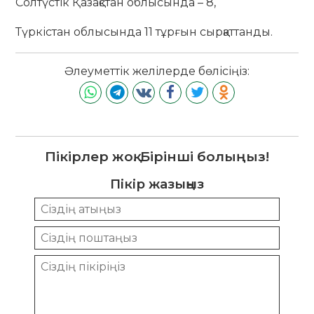
Солтүстік Қазақстан облысында – 8,
Түркістан облысында 11 тұрғын сырқаттанды.
Әлеуметтік желілерде бөлісіңіз:
Пікірлер жоқ. Бірінші болыңыз!
Пікір жазыңыз