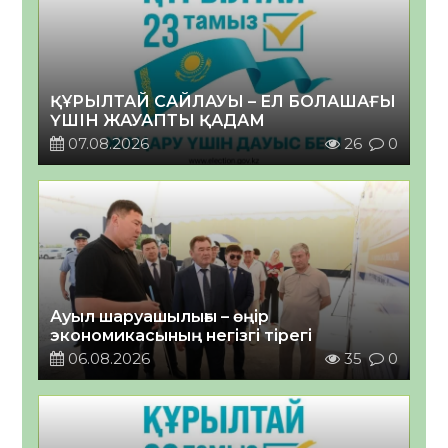
ҚҰРЫЛТАЙ САЙЛАУЫ – ЕЛ БОЛАШАҒЫ
ҮШІН ЖАУАПТЫ ҚАДАМ
07.08.2026
26
0
Ауыл шаруашылығы – өңір
экономикасының негізгі тірегі
06.08.2026
35
0