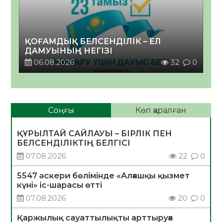
ҚОҒАМДЫҚ БЕЛСЕНДІЛІК – ЕЛ
ДАМУЫНЫҢ НЕГІЗІ
06.08.2026
32
0
Соңғы
Көп қаралған
ҚҰРЫЛТАЙ САЙЛАУЫ – БІРЛІК ПЕН
БЕЛСЕНДІЛІКТІҢ БЕЛГІСІ
07.08.2026
22
0
5547 әскери бөлімінде «Алғашқы қызмет
күні» іс-шарасы өтті
07.08.2026
20
0
Қаржылық сауаттылықты арттыруға