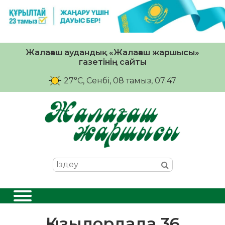
Жалағаш аудандық «Жалағаш жаршысы»
газетінің сайты
27°C
, Сенбі, 08 тамыз, 07:47
Қызылордада 36